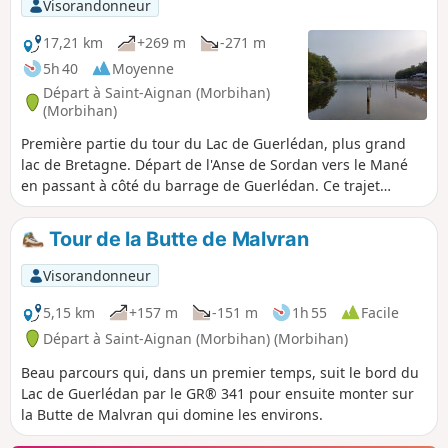
Visorandonneur
17,21 km
+269 m
-271 m
5h 40
Moyenne
Départ à Saint-Aignan (Morbihan)
(Morbihan)
Première partie du tour du Lac de Guerlédan, plus grand
lac de Bretagne. Départ de l'Anse de Sordan vers le Mané
en passant à côté du barrage de Guerlédan. Ce trajet
s'effectue par l'Est du lac.
Tour de la Butte de Malvran
Visorandonneur
5,15 km
+157 m
-151 m
1h 55
Facile
Départ à Saint-Aignan (Morbihan) (Morbihan)
Beau parcours qui, dans un premier temps, suit le bord du
Lac de Guerlédan par le GR® 341 pour ensuite monter sur
la Butte de Malvran qui domine les environs.