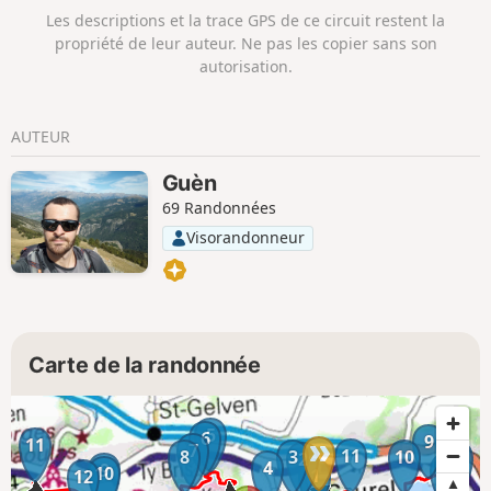
barrage de Saint-Aignan.
Les descriptions et la trace GPS de ce circuit restent la
propriété de leur auteur. Ne pas les copier sans son
autorisation.
AUTEUR
Guèn
69 Randonnées
Visorandonneur
Carte de la randonnée
5
6
9
8
11
7
11
8
3
10
7
2
4
9
6
10
1
12