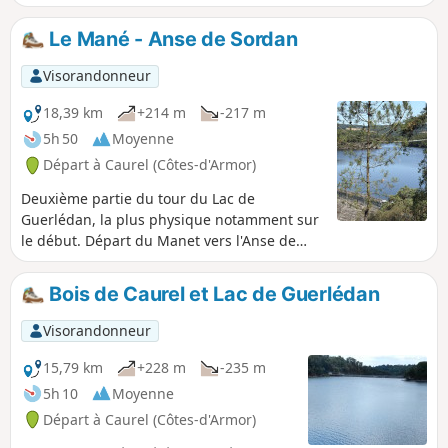
Le Mané - Anse de Sordan
Visorandonneur
18,39 km
+214 m
-217 m
5h 50
Moyenne
Départ à Caurel (Côtes-d'Armor)
Deuxième partie du tour du Lac de
Guerlédan, la plus physique notamment sur
le début. Départ du Manet vers l'Anse de
Sordan en passant par l'ancienne Abbaye
Notre-Dame de Bon Repos. Trajet retour par
Bois de Caurel et Lac de Guerlédan
l'Ouest du lac.
Visorandonneur
15,79 km
+228 m
-235 m
5h 10
Moyenne
Départ à Caurel (Côtes-d'Armor)