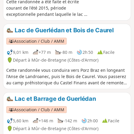
Cette randonnée a été faite et écrite
courant de l'été 2015, période
exceptionnelle pendant laquelle le lac a
été asséché pour permettre l'entretien
du barrage.Nous invitons bien sur les
Lac de Guerlédan et Bois de Caurel
randonneurs à faire ce circuit en
période printanière où couleurs et
Association / Club / AMM
senteurs sont au maximum de leur
renouvellement avec en toile de fond les
9,01 km
+77 m
-80 m
2h 50
Facile
eaux claires du lac. Depuis 2024
Départ à Mûr-de-Bretagne (Côtes-d'Armor)
d'importants travaux se font entre nos
Cette randonnée vous conduira vers Porz Braz en longeant
points 3 et 4 en vue de la construction
l'Anse de Landroanec, puis le Bois de Caurel. Vous passerez
d'une passerelle himalayenne d'accès
au camp préhistorique du Castel Finans avant de remonter
gratuit en A/R pour le franchissement
par le bois et de faire un retour sur Porz Braz.
du Blavet coupant en deux le tour
complet du lac qui restera toujours
Lac et Barrage de Guerlédan
possible aux marcheurs les plus
confirmés. (voire note dans
Association / Club / AMM
"Inforlmations pratiques".
5,60 km
+146 m
-142 m
2h 00
Facile
Départ à Mûr-de-Bretagne (Côtes-d'Armor)