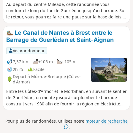
Au départ du centre Mileade, cette randonnée vous
conduira le long du Lac de Guerlédan jusqu'au barrage. Sur
le retour, vous pourrez faire une pause sur la base de loisirs
avant de traverser le Bois Cornec.
Le Canal de Nantes à Brest entre le
Barrage de Guerlédan et Saint-Aignan
Visorandonneur
7,37 km
+105 m
-105 m
2h 25
Facile
Départ à Mûr-de-Bretagne (Côtes-
d'Armor)
Entre les Côtes-d'Armor et le Morbihan. en suivant le sentier
de Guerlédan, on monte jusqu'à surplomber le barrage
construit vers 1930 afin de fournir la région en électricité
puis à travers landes et bois, on redescend jusqu'au Canal
de Nantes à Brest. En traversant le bourg de Saint-Aignan,
Pour plus de randonnées, utilisez notre
moteur de recherche
on passe près d'une petite église intéressante et du musée
.
de l'électricité. À voir également à la sortie du bourg le petit