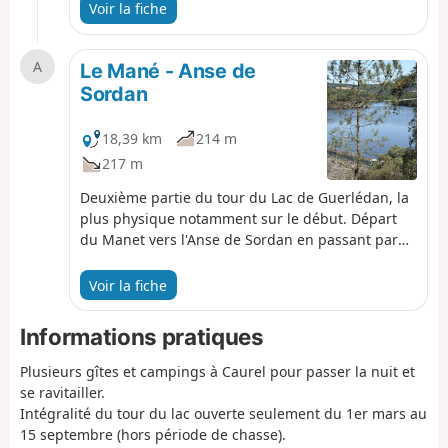
l'Est du lac.
Voir la fiche
A
Le Mané - Anse de
Sordan
18,39 km
214 m
217 m
Deuxième partie du tour du Lac de Guerlédan, la
plus physique notamment sur le début. Départ
du Manet vers l'Anse de Sordan en passant par
l'ancienne Abbaye Notre-Dame de Bon Repos.
Trajet retour par l'Ouest du lac.
Voir la fiche
Informations pratiques
Plusieurs gîtes et campings à Caurel pour passer la nuit et
se ravitailler.
Intégralité du tour du lac ouverte seulement du 1er mars au
15 septembre (hors période de chasse).