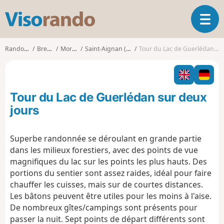
V
O
i
u
s
v
o
Randonnées
Bretagne
Morbihan
Saint-Aignan (Morbihan)
Tour du Lac de Guerlédan sur deux jours
r
r
i
a
r
n
l
d
Tour du Lac de Guerlédan sur deux
a
o
n
jours
a
v
Superbe randonnée se déroulant en grande partie
i
dans les milieux forestiers, avec des points de vue
g
a
magnifiques du lac sur les points les plus hauts. Des
t
portions du sentier sont assez raides, idéal pour faire
i
chauffer les cuisses, mais sur de courtes distances.
o
Les bâtons peuvent être utiles pour les moins à l'aise.
n
De nombreux gîtes/campings sont présents pour
passer la nuit. Sept points de départ différents sont