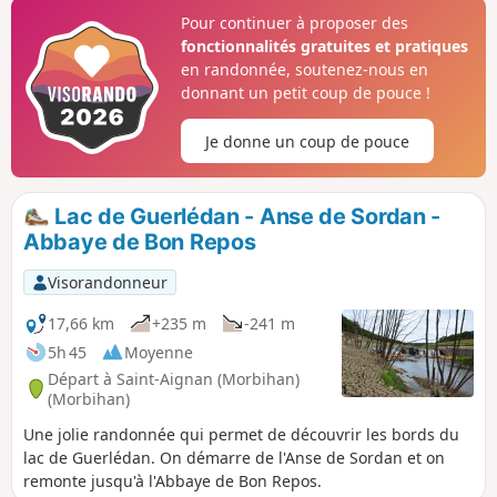
Pour continuer à proposer des
fonctionnalités gratuites et pratiques
en randonnée, soutenez-nous en
donnant un petit coup de pouce !
Je donne un coup de pouce
Lac de Guerlédan - Anse de Sordan -
Abbaye de Bon Repos
Visorandonneur
17,66 km
+235 m
-241 m
5h 45
Moyenne
Départ à Saint-Aignan (Morbihan)
(Morbihan)
Une jolie randonnée qui permet de découvrir les bords du
lac de Guerlédan. On démarre de l'Anse de Sordan et on
remonte jusqu'à l'Abbaye de Bon Repos.