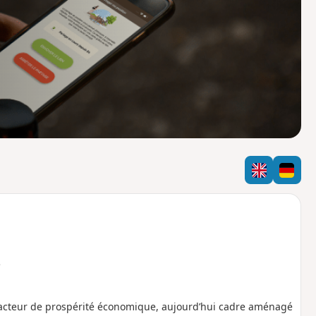
o
a
i
m
p
e
 facteur de prospérité économique, aujourd’hui cadre aménagé