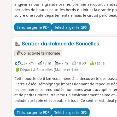
angevines par la grande prairie, premier aéroport clande
périodes de hautes eaux, les bords du loir et la grande pra
suivre une route départementale mais le circuit perd beau
Télécharger le PDF
Télécharger le GPX
Sentier du dolmen de Soucelles
Collectivité territoriale
6,37 km
+7 m
-7 m
1h 50
Facile
Départ à Soucelles (Maine-et-Loire)
Cette boucle de 6 km vous mène à la découverte des basses
Pierre Césée. Témoignage impressionnant de l’époque néol
les premières communautés humaines ayant occupé le terr
et de petites routes, traverse un environnement calme et 
balade agréable et accessible à tous. Ce sentier est idéal
nature. Attention, randonnée posiible uniquement hors p
Télécharger le PDF
Télécharger le GPX