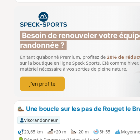
Besoin de renouveler votre équip
randonnée ?
En tant qu’abonné Premium, profitez de
20% de réduc
sur la boutique en ligne Speck Sports.
Eté comme hiver, 
matériel nécessaire à vos sorties de pleine nature.
J'en profite
Une boucle sur les pas de Rouget le B
Visorandonneur
20,65 km
+20 m
-20 m
5h 55
Moyenn
Départ à Daumeray (Maine-et-Loire)