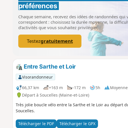
préférences
Chaque semaine, recevez des idées de randonnées qui 
correspondent : choisissez la durée moyenne, la difficult
d’activités que vous souhaitez privilégier.
Testez
gratuitement
Entre Sarthe et Loir
Visorandonneur
66,37 km
+163 m
-172 m
5h
Moyenne
Départ à Soucelles (Maine-et-Loire)
Très jolie boucle vélo entre la Sarthe et le Loir au dépar
Soucelles.
Télécharger le PDF
Télécharger le GPX