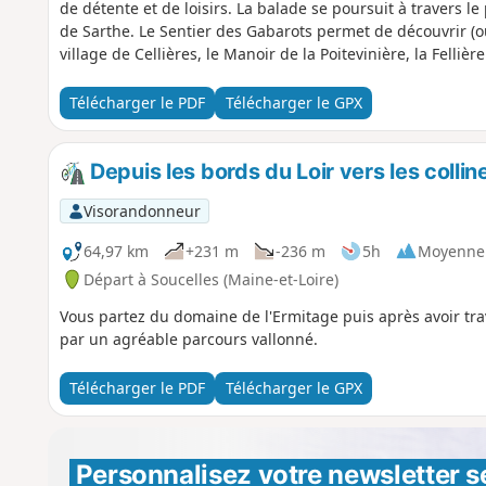
de détente et de loisirs. La balade se poursuit à travers l
de Sarthe. Le Sentier des Gabarots permet de découvrir (ou
village de Cellières, le Manoir de la Poitevinière, la Fellièr
Télécharger le PDF
Télécharger le GPX
Depuis les bords du Loir vers les colli
Visorandonneur
64,97 km
+231 m
-236 m
5h
Moyenne
Départ à Soucelles (Maine-et-Loire)
Vous partez du domaine de l'Ermitage puis après avoir trav
par un agréable parcours vallonné.
Télécharger le PDF
Télécharger le GPX
Personnalisez votre newsletter 
s