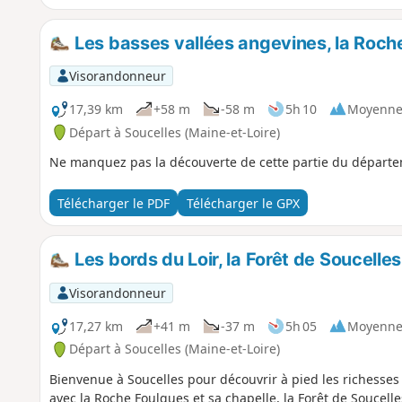
Les basses vallées angevines, la Roche
Visorandonneur
17,39 km
+58 m
-58 m
5h 10
Moyenn
Départ à Soucelles (Maine-et-Loire)
Ne manquez pas la découverte de cette partie du départe
Télécharger le PDF
Télécharger le GPX
Les bords du Loir, la Forêt de Soucelles
Visorandonneur
17,27 km
+41 m
-37 m
5h 05
Moyenn
Départ à Soucelles (Maine-et-Loire)
Bienvenue à Soucelles pour découvrir à pied les richesses p
avec la Roche Foulques et sa chapelle, la Forêt de Soucelle