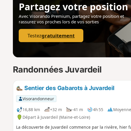
Partagez votre position
Avec Visorando Premium, partagez votre position
et
rassurez vos proches lors de vos sorties
Testez
gratuitement
Randonnées Juvardeil
Sentier des Gabarots à Juvardeil
Visorandonneur
16,88 km
+32 m
-41 m
4h 55
Moyenn
Départ à Juvardeil (Maine-et-Loire)
La découverte de Juvardeil commence par la rivière, hier