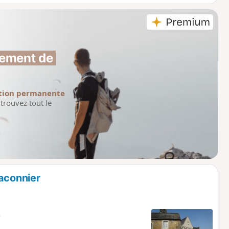
ement de 
tion permanente
trouvez tout le
raconnier
e