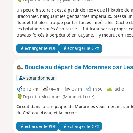
Un peu d'histoire : c'est à partir de 1854 que l'histoire de 
Braconnier, narguant les gendarmes impériaux, blessa un jo
Rouget fut alors traqué par les forces impériales. Caché da
les habitants voués à sa cause, il fut trahi par sa propre
travaux forcés à perpétuité en Guyane, il y mourut en 1858
Télécharger le PDF
Télécharger le GPX
Boucle au départ de Morannes par Les 
Visorandonneur
6,12 km
+44 m
-37 m
1h 50
Facile
Départ à Morannes (Maine-et-Loire)
Circuit dans la campagne de Morannes vous menant sur le
du Château d'eau, et la Jarriais.
Télécharger le PDF
Télécharger le GPX