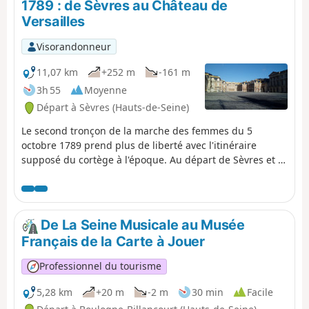
1789 : de Sèvres au Château de
Versailles
Visorandonneur
11,07 km
+252 m
-161 m
3h 55
Moyenne
Départ à Sèvres (Hauts-de-Seine)
Le second tronçon de la marche des femmes du 5
octobre 1789 prend plus de liberté avec l'itinéraire
supposé du cortège à l'époque. Au départ de Sèvres et à
l'arrivée dans Versailles, le parcours est franchement
urbain mais, entre les deux, il est à dominante
forestière. Le Château de Versailles constitue le point
d'orgue de cette randonnée (avec son parc si l'on
De La Seine Musicale au Musée
souhaite effectuer un supplément).
Français de la Carte à Jouer
Professionnel du tourisme
5,28 km
+20 m
-2 m
30 min
Facile