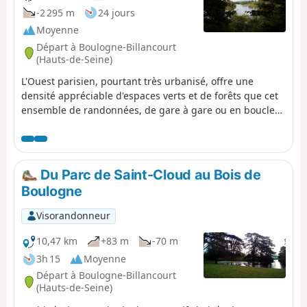
-2 295 m
24 jours
Moyenne
Départ à Boulogne-Billancourt
(Hauts-de-Seine)
L'Ouest parisien, pourtant très urbanisé, offre une
densité appréciable d'espaces verts et de forêts que cet
ensemble de randonnées, de gare à gare ou en boucle
au départ d'une gare, se propose de (re)découvrir.
Plusieurs massifs forestiers sont au programme : Saint-
Cloud, La Celle, Marly, Versailles, Les Tailles d'Herbelaye
et Saint-Germain-en-Laye. Un riche patrimoine est
Du Parc de Saint-Cloud au Bois de
également au rendez-vous, notamment dans les parcs
Boulogne
de Saint-Cloud et de Marly, à Marnes-la-Coquette,
Chambourcy et Poissy.
Visorandonneur
10,47 km
+83 m
-70 m
3h 15
Moyenne
Départ à Boulogne-Billancourt
(Hauts-de-Seine)