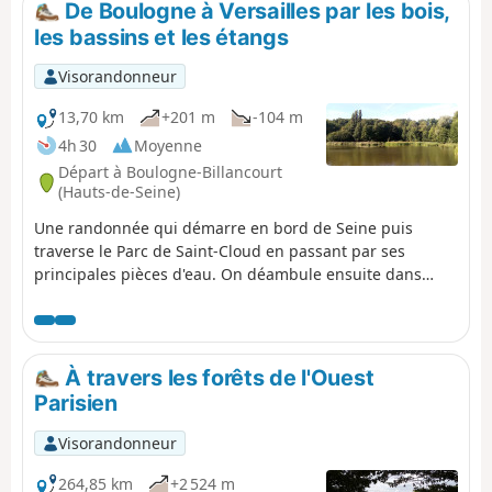
De Boulogne à Versailles par les bois,
les bassins et les étangs
Visorandonneur
13,70 km
+201 m
-104 m
4h 30
Moyenne
Départ à Boulogne-Billancourt
(Hauts-de-Seine)
Une randonnée qui démarre en bord de Seine puis
traverse le Parc de Saint-Cloud en passant par ses
principales pièces d'eau. On déambule ensuite dans
Marnes-la-Coquette et Ville-d'Avray au pied de belles et
grandes maisons. Après avoir sinué entre les Étangs de
Ville-d'Avray, on parcourt le Sud de la Forêt de Fausses-
Reposes. La fin de la randonnée se déroule dans un
À travers les forêts de l'Ouest
quartier résidentiel de Versailles.
Parisien
Visorandonneur
264,85 km
+2 524 m