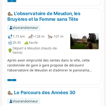
des rues tranquilles de Sèvres, Ville d'Avray et Marnes-la-
Coquette, au joli patrimoine. Les Étangs de Ville d'Avray
offrent un cadre apaisant à seulement quelques
L'observatoire de Meudon, les
kilomètres des centres urbains.
Bruyères et la Femme sans Tête
Visorandonneur
7,75 km
+128 m
-107 m
2h 35
Facile
Départ à Meudon (Hauts-de-
Seine)
Après avoir emprunté des sentes dans la ville, cette
randonnée de gare à gare propose de découvrir
l'observatoire de Meudon et d'admirer le panorama
étendu dont on bénéficie depuis la terrasse de son parc.
Ensuite, l'itinéraire se déroule essentiellement en forêt.
Le Parcours des Années 30
Visorandonneur