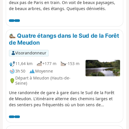
deux pas de Paris en train. On voit de beaux paysages,
de beaux arbres, des étangs. Quelques dénivelés.
Quatre étangs dans le Sud de la Forêt
de Meudon
Visorandonneur
11,64 km
+177 m
-153 m
3h 50
Moyenne
Départ à Meudon (Hauts-de-
Seine)
Une randonnée de gare à gare dans le Sud de la Forêt
de Meudon. L'itinéraire alterne des chemins larges et
des sentiers peu fréquentés où un bon sens de
l'orientation est requis. En cours de route, on longe
agréablement quatre étangs et on rencontre un petit
menhir du Néolithique.