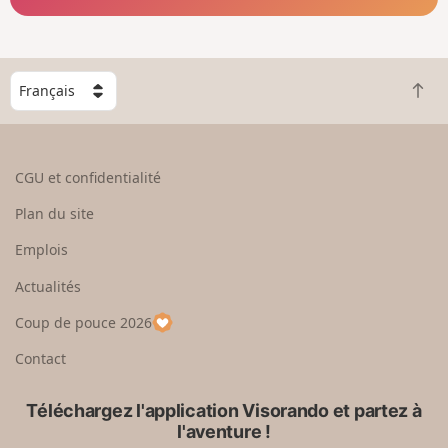
C
R
h
e
o
t
i
o
s
CGU et confidentialité
u
i
r
s
Plan du site
e
s
n
e
Emplois
h
z
Actualités
a
u
u
n
Coup de pouce 2026
t
p
a
Contact
y
s
Téléchargez l'application Visorando et partez à
l'aventure !