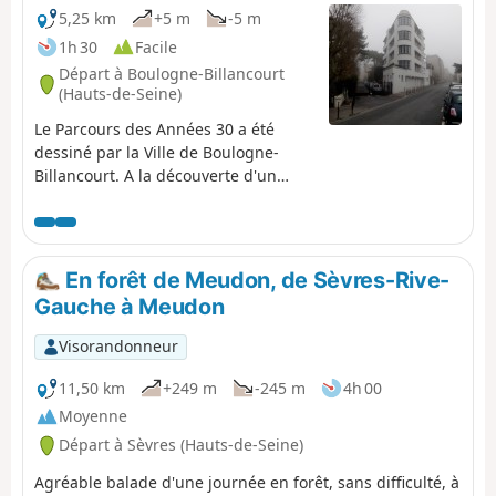
5,25 km
+5 m
-5 m
1h 30
Facile
Départ à Boulogne-Billancourt
(Hauts-de-Seine)
Le Parcours des Années 30 a été
dessiné par la Ville de Boulogne-
Billancourt. A la découverte d'un
riche patrimoine bâti, dû à
l'imagination d'architectes tels que
Le Corbusier, Courrèges, Mallet-
Stevens... Un parcours urbain
En forêt de Meudon, de Sèvres-Rive-
original, faisant honneur au
Gauche à Meudon
mouvement créatif de l'entre-deux-
guerres.
Visorandonneur
11,50 km
+249 m
-245 m
4h 00
Moyenne
Départ à Sèvres (Hauts-de-Seine)
Agréable balade d'une journée en forêt, sans difficulté, à