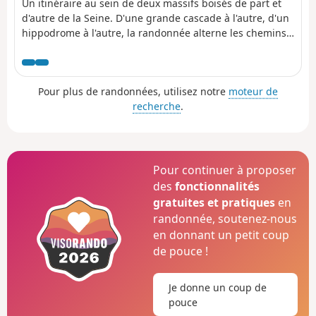
Un itinéraire au sein de deux massifs boisés de part et
d'autre de la Seine. D'une grande cascade à l'autre, d'un
hippodrome à l'autre, la randonnée alterne les chemins
et les passages urbains, les parterres fleuris et le
patrimoine sculpté, les bassins et les lacs.
Pour plus de randonnées, utilisez notre
moteur de
recherche
.
Pour continuer à proposer
des
fonctionnalités
gratuites et pratiques
en
randonnée, soutenez-nous
en donnant un petit coup
de pouce !
Je donne un coup de
pouce