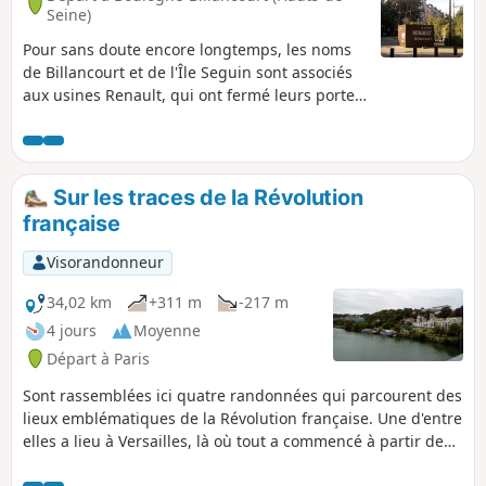
Seine)
Pour sans doute encore longtemps, les noms
de Billancourt et de l'Île Seguin sont associés
aux usines Renault, qui ont fermé leurs portes
en 1992. Le passé industriel et ouvrier de
Boulogne-Billancourt ne se résume pas à la
construction automobile et concerne d'autres
secteurs : blanchisseries (auxquelles on doit
Sur les traces de la Révolution
que la ville ne soit traversée par aucune ligne
française
de chemin de fer), glacières, aéronautique,
matériel téléphonique, cinéma, industrie du
Visorandonneur
disque... Ce parcours urbain, inspiré de la
brochure et des panneaux d'informations
34,02 km
+311 m
-217 m
proposés par l'Office de tourisme de la
4 jours
Moyenne
commune, vise à retracer ce passé ouvrier.
Départ à Paris
C'est aussi l'occasion d'observer comment
l'urbanisme d'une commune de la Petite
Sont rassemblées ici quatre randonnées qui parcourent des
Couronne de Paris a radicalement changé en
lieux emblématiques de la Révolution française. Une d'entre
quelques décennies.
elles a lieu à Versailles, là où tout a commencé à partir de
mai 1789. Une autre se déroule dans Paris, qui fut le