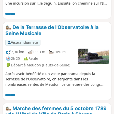
une incursion sur l'Ile Seguin. Ensuite, on chemine sur l'Ile
Saint-Germain, avec une partie résidentielle et un grand
parc de verdure. On termine par un hommage au cinéma
français. Un itinéraire en milieu urbain mais où de
nombreux parcs et jardins ainsi que de nombreux
De la Terrasse de l'Observatoire à la
passages, allées, et même sentiers, permettent d'éviter les
Seine Musicale
inconvénients de la circulation.
Visorandonneur
7,30 km
+113 m
-160 m
2h 25
Facile
Départ à Meudon (Hauts-de-Seine)
Après avoir bénéficié d'un vaste panorama depuis la
Terrasse de l'Observatoire, on serpente dans les
nombreuses sentes de Meudon. Le cimetière des Longs
Réages réserve une surprise sous la forme d'un dolmen du
Néolithique reconverti en sépulture moderne... Ce parcours
s'achève le long de la Seine et sur l'Île Seguin où est,
désormais, implanté un ensemble de salles de concert au
Marche des femmes du 5 octobre 1789
nom bien trouvé.