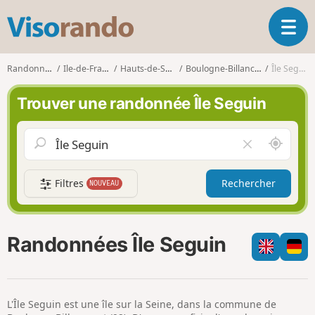
V
O
i
u
s
v
o
Randonnées
Ile-de-France
Hauts-de-Seine
Boulogne-Billancourt
Île Seguin
r
r
i
a
Trouver une randonnée Île Seguin
r
n
l
d
a
o
A
V
n
u
i
a
t
d
v
Filtres
Rechercher
NOUVEAU
o
e
i
u
r
g
r
l
a
d
e
Randonnées Île Seguin
t
e
c
i
m
h
o
o
a
n
i
m
L'Île Seguin est une île sur la Seine, dans la commune de
p