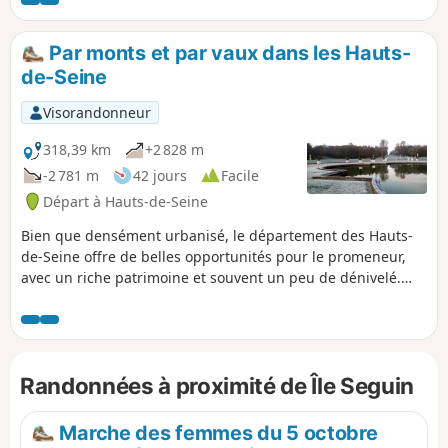
théâtre de nombreux événements, dont la prise de la
Bastille, le 14 juillet 1789. Les deux autres relient Paris à
Versailles, en tentant de reproduire la marche des femmes
Par monts et par vaux dans les Hauts-
du 5 octobre 1789.
de-Seine
Visorandonneur
318,39 km
+2 828 m
-2 781 m
42 jours
Facile
Départ à Hauts-de-Seine
Bien que densément urbanisé, le département des Hauts-
de-Seine offre de belles opportunités pour le promeneur,
avec un riche patrimoine et souvent un peu de dénivelé.
Cette série de randonnées, quasiment toutes accessibles
par les transports en commun, vous emmène à la
découverte de ce département en évitant autant que
possible les grands axes de circulation et en privilégiant les
Randonnées à proximité de Île Seguin
sentes et ruelles, les parcs publics et les espaces boisés.
Marche des femmes du 5 octobre