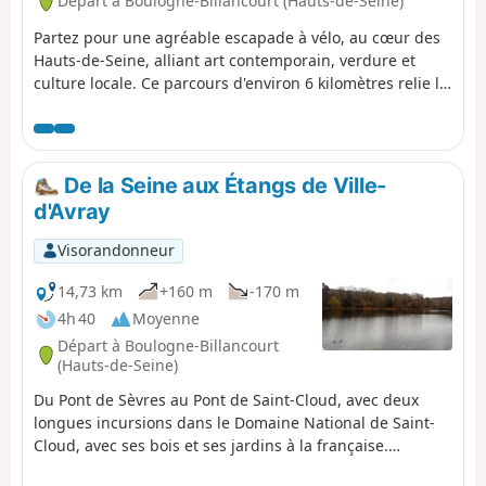
Départ à Boulogne-Billancourt (Hauts-de-Seine)
Partez pour une agréable escapade à vélo, au cœur des
Hauts-de-Seine, alliant art contemporain, verdure et
culture locale. Ce parcours d'environ 6 kilomètres relie la
modernité de la Seine Musicale à Boulogne-Billancourt à
l'originalité du Musée de la Carte à Jouer à Issy-les-
Moulineaux, en passant par l'insolite Tour aux Figures
sur l'Île Saint-Germain.
De la Seine aux Étangs de Ville-
d'Avray
Visorandonneur
14,73 km
+160 m
-170 m
4h 40
Moyenne
Départ à Boulogne-Billancourt
(Hauts-de-Seine)
Du Pont de Sèvres au Pont de Saint-Cloud, avec deux
longues incursions dans le Domaine National de Saint-
Cloud, avec ses bois et ses jardins à la française.
L'itinéraire comprend également une déambulation dans