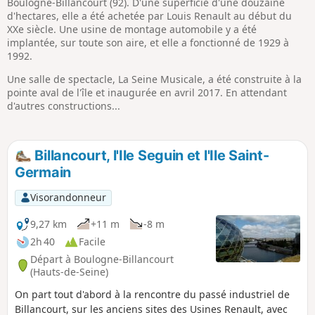
Boulogne-Billancourt (92). D'une superficie d'une douzaine
d'hectares, elle a été achetée par Louis Renault au début du
XXe siècle. Une usine de montage automobile y a été
implantée, sur toute son aire, et elle a fonctionné de 1929 à
1992.
Une salle de spectacle, La Seine Musicale, a été construite à la
pointe aval de l'île et inaugurée en avril 2017. En attendant
d'autres constructions...
Billancourt, l'Ile Seguin et l'Ile Saint-
Germain
Visorandonneur
9,27 km
+11 m
-8 m
2h 40
Facile
Départ à Boulogne-Billancourt
(Hauts-de-Seine)
On part tout d'abord à la rencontre du passé industriel de
Billancourt, sur les anciens sites des Usines Renault, avec