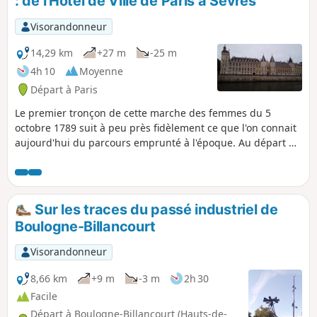
: de l'Hôtel de Ville de Paris à Sèvres
Visorandonneur
14,29 km
+27 m
-25 m
4h 10
Moyenne
Départ à Paris
Le premier tronçon de cette marche des femmes du 5
octobre 1789 suit à peu près fidèlement ce que l'on connait
aujourd'hui du parcours emprunté à l'époque. Au départ du
centre de Paris, on suit globalement le cours de la Seine
puis on traverse les quartiers d'Auteuil et de Billancourt. On
traverse l'Ile Seguin, là où le Vieux Pont de Sèvres passait à
l'époque, et on aboutit à Sèvres, là où le cortège de 1789 fit
Sur les traces du passé industriel de
une halte. Tout le long, un riche patrimoine est au rendez-
Boulogne-Billancourt
vous.
Visorandonneur
8,66 km
+9 m
-3 m
2h 30
Facile
Départ à Boulogne-Billancourt (Hauts-de-