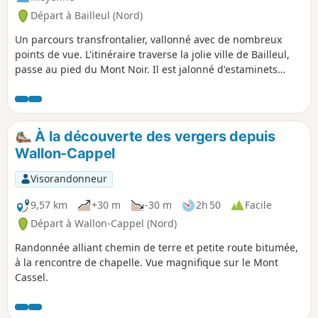
ce matin (5 mars 2025 : passages difficiles au point (5),
Départ à Bailleul (Nord)
entre (9) et (10), entre (11) et (12), et après le (23). Éviter le
premier week-end du mois d'août : le festival occupe une
Un parcours transfrontalier, vallonné avec de nombreux
partie des sentiers.
points de vue. L'itinéraire traverse la jolie ville de Bailleul,
passe au pied du Mont Noir. Il est jalonné d'estaminets
flamands typiques et traverse aussi des zones naturelles
humides (8).
À la découverte des vergers depuis
Wallon-Cappel
Visorandonneur
9,57 km
+30 m
-30 m
2h 50
Facile
Départ à Wallon-Cappel (Nord)
Randonnée alliant chemin de terre et petite route bitumée,
à la rencontre de chapelle. Vue magnifique sur le Mont
Cassel.