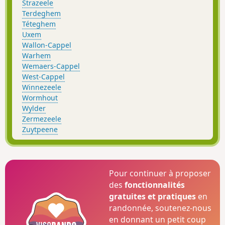
Strazeele
Terdeghem
Téteghem
Uxem
Wallon-Cappel
Warhem
Wemaers-Cappel
West-Cappel
Winnezeele
Wormhout
Wylder
Zermezeele
Zuytpeene
Pour continuer à proposer
des
fonctionnalités
gratuites et pratiques
en
randonnée, soutenez-nous
en donnant un petit coup