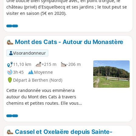
Une boucle bien sympathique avec, en point d'orgue, le
château (privé) d'Esquelbecq et ses jardins ; le tout peut se
visiter en saison (5€ en 2020).
Mont des Cats - Autour du Monastère
Visorandonneur
11,10 km
+215 m
-206 m
3h 45
Moyenne
Départ à Berthen (Nord)
Cette randonnée vous emmènera
autour du Mont des Cats à travers
chemins et petites routes. Elle vous
révélera ses points de vue, ses
chapelles, son patrimoine et son léger
dénivelé.
Cassel et Oxelaëre depuis Sainte-