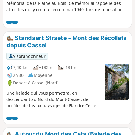
Mémorial de la Plaine au Bois. Ce mémorial rappelle des
atrocités qui y ont eu lieu en mai 1940, lors de l'opération
Dynamo. Le retour se fait après avoir rejoint les rives de la
Peene avant qu'elle ne rejoigne l'Yser. La plupart des
chemins de cette randonnée sont goudronnés mais on y
rencontre que peu de voitures.
Standaert Straete - Mont des Récollets
depuis Cassel
Visorandonneur
7,40 km
+132 m
-131 m
2h 30
Moyenne
Départ à Cassel (Nord)
Une balade qui vous permettra, en
descendant au Nord du Mont-Cassel, de
profiter de beaux paysages de Flandre.Certes,
de longs passages goudronnés, mais ce ne
sont pas des routes à grande circulation.
Autour du Mont des Cats (Balade des