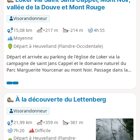
Parcours difficile et même très difficile en
vallée de la Douve et Mont Rouge
période humide.
Visorandonneur
15,08 km
+217 m
-214 m
4h 55
Moyenne
Départ à Heuvelland (Flandre-Occidentale)
Départ et arrivée au parking de l'église de Loker via la
campagne de saint Jans Cappel et le domaine naturel du
Parc Marguerite Yourcenar au mont Noir. Passage dans la
vallée de la Douve, qui fait frontière avec la France, et le
long du Mont Rouge.
À la découverte du Lettenberg
Visorandonneur
21,99 km
+359 m
-361 m
7h 20
Difficile
Départ à Heuvelland (Flandre-