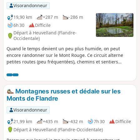
Visorandonneur
19,90 km
+287 m
-286 m
6h 30
Difficile
Départ à Heuvelland (Flandre-
Occidentale)
Quand le temps devient un peu plus humide, on peut
encore randonner sur le Mont Rouge. Ce circuit alterne
petites routes (peu fréquentées), chemins et sentiers
forestiers ce qui diminue un peu l'effort. Parcours tortueux
où l'appli est fort utile. Il y a pas mal de dénivelé et, par
temps humide, les sentiers sont assez glissants. La balade
est alors assez fatigante (effort équivalent à un circuit de 25
Montagnes russes et dédale sur les
km).
Monts de Flandre
Visorandonneur
21,99 km
+435 m
-432 m
7h 30
Difficile
Départ à Heuvelland (Flandre-Occidentale)