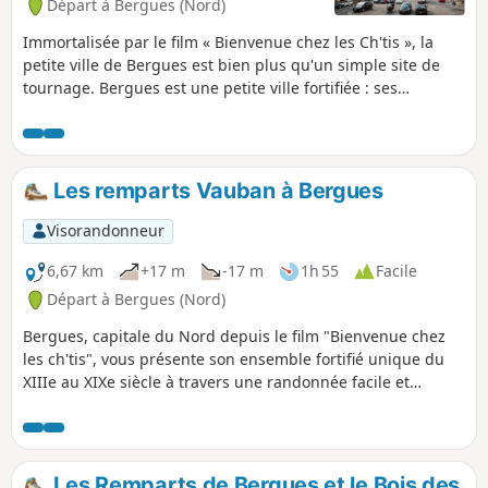
Départ à Bergues (Nord)
Immortalisée par le film « Bienvenue chez les Ch'tis », la
petite ville de Bergues est bien plus qu'un simple site de
tournage. Bergues est une petite ville fortifiée : ses
remparts, d'une longueur supérieure à 5 km, sont en partis
d'époque médiévale ou érigé selon les plans de Vauban.
Bergues se distingue également par quelques monuments
remarquables tels que son beffroi classé en 2005 au
Les remparts Vauban à Bergues
patrimoine mondial par l'UNESCO ou les vestiges de
l'Abbaye de Saint-Winoc.
Visorandonneur
6,67 km
+17 m
-17 m
1h 55
Facile
Départ à Bergues (Nord)
Bergues, capitale du Nord depuis le film "Bienvenue chez
les ch'tis", vous présente son ensemble fortifié unique du
XIIIe au XIXe siècle à travers une randonnée facile et
patrimoniale.
Les Remparts de Bergues et le Bois des