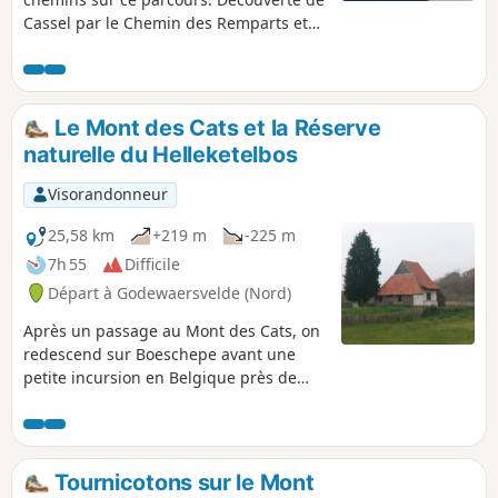
Cassel par le Chemin des Remparts et
possibilité de restauration puisque nous
sommes aux deux tiers de la balade..
Après Cassel, on enchaîne les chemins
pour retrouver Terdeghem.
Le Mont des Cats et la Réserve
naturelle du Helleketelbos
Visorandonneur
25,58 km
+219 m
-225 m
7h 55
Difficile
Départ à Godewaersvelde (Nord)
Après un passage au Mont des Cats, on
redescend sur Boeschepe avant une
petite incursion en Belgique près de
Poperinge. Avec en prime, une "petite"
boucle dans la réserve naturelle du
Helleketelbos, pour le plaisir de salir ses
croquenots.
Tournicotons sur le Mont