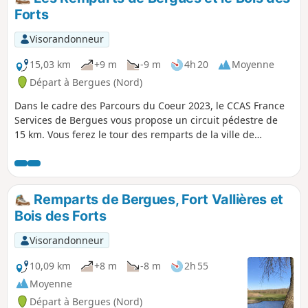
Forts
Visorandonneur
15,03 km
+9 m
-9 m
4h 20
Moyenne
Départ à Bergues (Nord)
Dans le cadre des Parcours du Coeur 2023, le CCAS France
Services de Bergues vous propose un circuit pédestre de
15 km. Vous ferez le tour des remparts de la ville de
Bergues, pour ensuite longer le Canal de Bergues ; puis en
traversant le Bois des Forts, vous reviendrez jusqu'à votre
point de départ : Le Foyer Socio Éducatif.
Remparts de Bergues, Fort Vallières et
Bois des Forts
Visorandonneur
10,09 km
+8 m
-8 m
2h 55
Moyenne
Départ à Bergues (Nord)