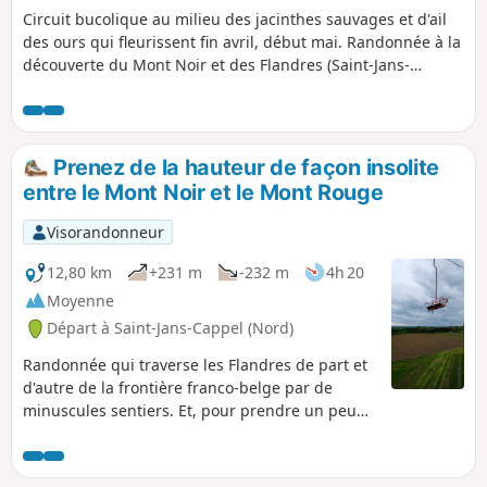
Circuit bucolique au milieu des jacinthes sauvages et d'ail
des ours qui fleurissent fin avril, début mai. Randonnée à la
découverte du Mont Noir et des Flandres (Saint-Jans-
Cappel, vue sur le Mont des Cats et Bailleul) à travers les
sous-bois, chemins forestiers et petites routes.
Prenez de la hauteur de façon insolite
entre le Mont Noir et le Mont Rouge
Visorandonneur
12,80 km
+231 m
-232 m
4h 20
Moyenne
Départ à Saint-Jans-Cappel (Nord)
Randonnée qui traverse les Flandres de part et
d'autre de la frontière franco-belge par de
minuscules sentiers. Et, pour prendre un peu
plus de hauteur, vous pourrez tester un moyen
de locomotion insolite qui relie le Mont Noir et
le Mont Rouge depuis 1958 !Randonnée