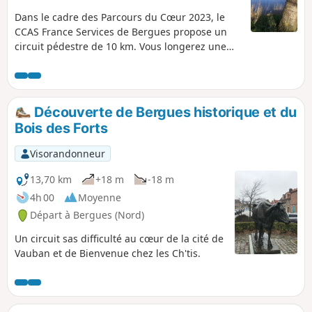
Dans le cadre des Parcours du Cœur 2023, le
CCAS France Services de Bergues propose un
circuit pédestre de 10 km. Vous longerez une
partie des remparts de la ville de Bergues, pour
ensuite longer le Canal de Bergues ; puis en
traversant le Bois des Forts, vous reviendrez
jusqu'à votre point de départ au Foyer socio-
Découverte de Bergues historique et du
éducatif.
Bois des Forts
Visorandonneur
13,70 km
+18 m
-18 m
4h 00
Moyenne
Départ à Bergues (Nord)
Un circuit sas difficulté au cœur de la cité de
Vauban et de Bienvenue chez les Ch'tis.