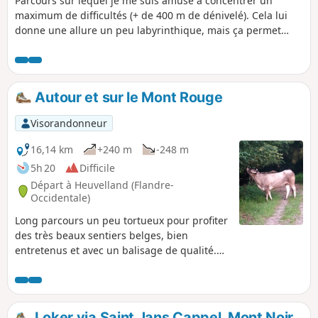
Parcours sur lequel je me suis amusé à concentrer un
maximum de difficultés (+ de 400 m de dénivelé). Cela lui
donne une allure un peu labyrinthique, mais ça permet
d'éviter au maximum le macadam. On se balade donc de
berg en berg sur des chemins bien balisés et propres.
L'utilisation de l'application Visorando est fortement
recommandée, même si le balisage par numéro est très
Autour et sur le Mont Rouge
pratique.
Visorandonneur
16,14 km
+240 m
-248 m
5h 20
Difficile
Départ à Heuvelland (Flandre-
Occidentale)
Long parcours un peu tortueux pour profiter
des très beaux sentiers belges, bien
entretenus et avec un balisage de qualité.
Balisage simple : on trouve des piquets
portant des numéros et une flèche indiquant
le numéro où l'on veut aller (pas facile à
expliquer mais sur place, c'est évident).
Loker via Saint Jans Cappel, Mont Noir,