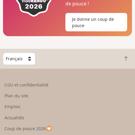
de pouce !
Je donne un coup de
pouce
C
R
h
e
o
t
i
o
s
CGU et confidentialité
u
i
r
s
Plan du site
e
s
n
e
Emplois
h
z
Actualités
a
u
u
n
Coup de pouce 2026
t
p