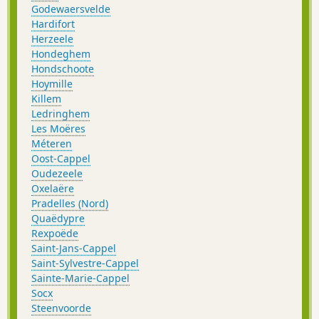
Godewaersvelde
Hardifort
Herzeele
Hondeghem
Hondschoote
Hoymille
Killem
Ledringhem
Les Moëres
Méteren
Oost-Cappel
Oudezeele
Oxelaëre
Pradelles (Nord)
Quaëdypre
Rexpoëde
Saint-Jans-Cappel
Saint-Sylvestre-Cappel
Sainte-Marie-Cappel
Socx
Steenvoorde