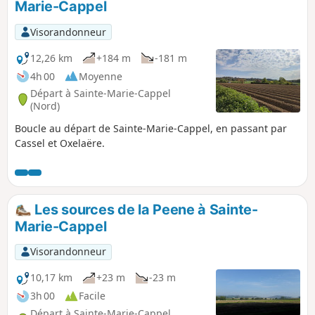
Marie-Cappel
Visorandonneur
12,26 km
+184 m
-181 m
4h 00
Moyenne
Départ à Sainte-Marie-Cappel
(Nord)
Boucle au départ de Sainte-Marie-Cappel, en passant par
Cassel et Oxelaëre.
Les sources de la Peene à Sainte-
Marie-Cappel
Visorandonneur
10,17 km
+23 m
-23 m
3h 00
Facile
Départ à Sainte-Marie-Cappel