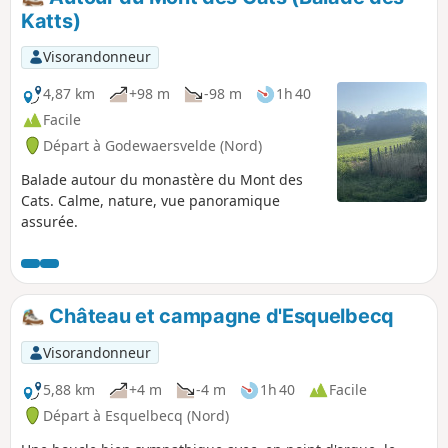
Katts)
Visorandonneur
4,87 km
+98 m
-98 m
1h 40
Facile
Départ à Godewaersvelde (Nord)
Balade autour du monastère du Mont des
Cats. Calme, nature, vue panoramique
assurée.
Château et campagne d'Esquelbecq
Visorandonneur
5,88 km
+4 m
-4 m
1h 40
Facile
Départ à Esquelbecq (Nord)