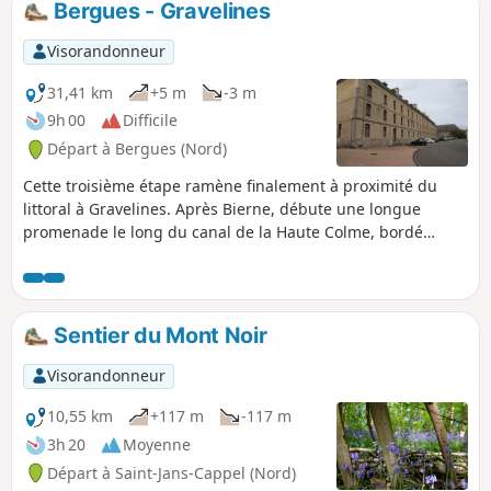
Bergues - Gravelines
Visorandonneur
31,41 km
+5 m
-3 m
9h 00
Difficile
Départ à Bergues (Nord)
Cette troisième étape ramène finalement à proximité du
littoral à Gravelines. Après Bierne, débute une longue
promenade le long du canal de la Haute Colme, bordé
d'habitations traditionnelles. Il rejoint ensuite Bourbourg
puis change de direction pour rejoindre Gravelines en
passant par le village de Saint-Georges-sur-l'Aa.
Sentier du Mont Noir
Visorandonneur
10,55 km
+117 m
-117 m
3h 20
Moyenne
Départ à Saint-Jans-Cappel (Nord)