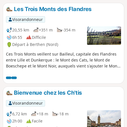
Les Trois Monts des Flandres
Visorandonneur
20,55 km
+351 m
-354 m
6h 55
Difficile
Départ à Berthen (Nord)
Ces Trois Monts veillent sur Bailleul, capitale des Flandres
entre Lille et Dunkerque : le Mont des Cats, le Mont de
Boeschepe et le Mont Noir, auxquels vient s'ajouter le Mont
Kokereel. Du sommet de ces petites collines (180m), on
découvre des vues sur les territoires environnants. Ce
parcours offre plusieurs points d'intérêts comme la maison
de Marguerite Yourcenar au Mont Noir, le moulin de
Bienvenue chez les Ch'tis
Boschepe au village du même nom, le Mont des Cats et son
abbaye de moines cisterciens fondée en 1826.
Visorandonneur
6,72 km
+18 m
-18 m
2h 00
Facile