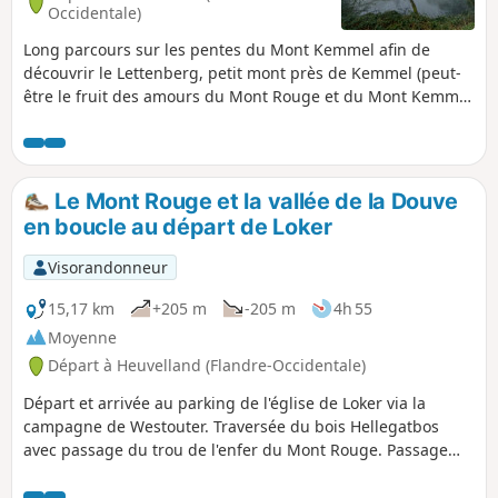
Occidentale)
Long parcours sur les pentes du Mont Kemmel afin de
découvrir le Lettenberg, petit mont près de Kemmel (peut-
être le fruit des amours du Mont Rouge et du Mont Kemmel
?). Le reste du parcours est somme toute assez classique,
mais emprunte des secteurs souvent très humides. Et
comme toujours dans ce secteur le dénivelé est assez
important. Randonnée à éviter au début août, période du
Le Mont Rouge et la vallée de la Douve
Festival de Dranouter.
en boucle au départ de Loker
Visorandonneur
15,17 km
+205 m
-205 m
4h 55
Moyenne
Départ à Heuvelland (Flandre-Occidentale)
Départ et arrivée au parking de l'église de Loker via la
campagne de Westouter. Traversée du bois Hellegatbos
avec passage du trou de l'enfer du Mont Rouge. Passage
près du moulin du Baneberg à Westouter. Traversée de la
vallée de la Douve qui fait office de frontière entre la France