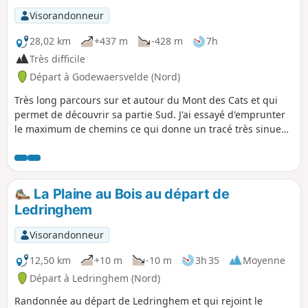
Visorandonneur
28,02 km
+437 m
-428 m
7h
Très difficile
Départ à Godewaersvelde (Nord)
Très long parcours sur et autour du Mont des Cats et qui
permet de découvrir sa partie Sud. J'ai essayé d'emprunter
le maximum de chemins ce qui donne un tracé très sinueux
(d'où le titre de la randonnée). Prudence sur les petites
routes où la visibilité n'est pas toujours très bonne.
La Plaine au Bois au départ de
Ledringhem
Visorandonneur
12,50 km
+10 m
-10 m
3h 35
Moyenne
Départ à Ledringhem (Nord)
Randonnée au départ de Ledringhem et qui rejoint le