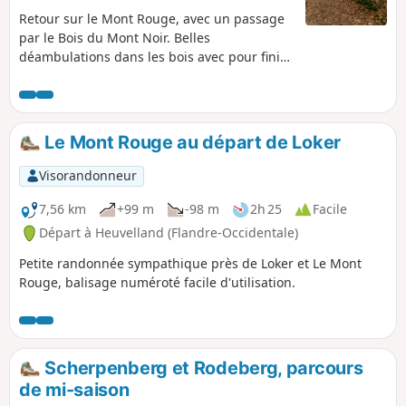
Retour sur le Mont Rouge, avec un passage
par le Bois du Mont Noir. Belles
déambulations dans les bois avec pour finir
un superbe (et exigeant) escalier. Attention,
dès qu'il fait un peu humide, les sentiers
deviennent très difficiles et on a parfois de
la boue jusqu'à mi-chaussures. C'était le cas
Le Mont Rouge au départ de Loker
ce matin (19 novembre 2021)
Visorandonneur
7,56 km
+99 m
-98 m
2h 25
Facile
Départ à Heuvelland (Flandre-Occidentale)
Petite randonnée sympathique près de Loker et Le Mont
Rouge, balisage numéroté facile d'utilisation.
Scherpenberg et Rodeberg, parcours
de mi-saison