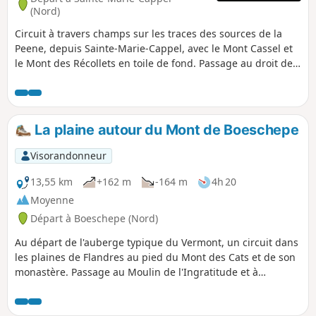
(Nord)
Circuit à travers champs sur les traces des sources de la
Peene, depuis Sainte-Marie-Cappel, avec le Mont Cassel et
le Mont des Récollets en toile de fond. Passage au droit de
l'une des deux sources référencées de la Peene ou Peene
Becque.
La plaine autour du Mont de Boeschepe
Visorandonneur
13,55 km
+162 m
-164 m
4h 20
Moyenne
Départ à Boeschepe (Nord)
Au départ de l'auberge typique du Vermont, un circuit dans
les plaines de Flandres au pied du Mont des Cats et de son
monastère. Passage au Moulin de l'Ingratitude et à
l'estaminet le Vierpot. Passage par les monts de Boeschepe
et Kokereel. Vue sur la Belgique, Bailleul.