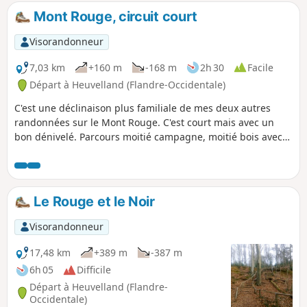
accessible à tous, petits et grands, avec un peu
Mont Rouge, circuit court
de dénivelé pour chauffer les mollets !
Visorandonneur
7,03 km
+160 m
-168 m
2h 30
Facile
Départ à Heuvelland (Flandre-Occidentale)
C'est une déclinaison plus familiale de mes deux autres
randonnées sur le Mont Rouge. C'est court mais avec un
bon dénivelé. Parcours moitié campagne, moitié bois avec
un minimum de goudron. De quoi occuper une demi-
journée en s'oxygénant un maximum !
Le Rouge et le Noir
Visorandonneur
17,48 km
+389 m
-387 m
6h 05
Difficile
Départ à Heuvelland (Flandre-
Occidentale)