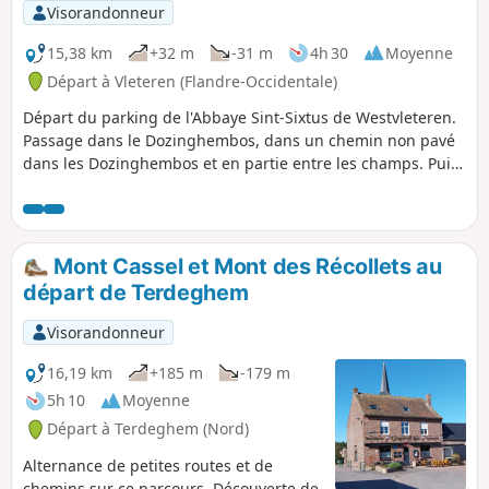
Visorandonneur
15,38 km
+32 m
-31 m
4h 30
Moyenne
Départ à Vleteren (Flandre-Occidentale)
Départ du parking de l'Abbaye Sint-Sixtus de Westvleteren.
Passage dans le Dozinghembos, dans un chemin non pavé
dans les Dozinghembos et en partie entre les champs. Puis
dans la forêt qui fait partie du Sixtusbossen.En suivant cet
itinéraire, vous rencontrerez plusieurs belles forêts dans
cette partie de la province de Flandre-Occidentale. Vous
profiterez également de larges vues sur les paysages
Mont Cassel et Mont des Récollets au
agricoles.
départ de Terdeghem
Visorandonneur
16,19 km
+185 m
-179 m
5h 10
Moyenne
Départ à Terdeghem (Nord)
Alternance de petites routes et de
chemins sur ce parcours. Découverte de