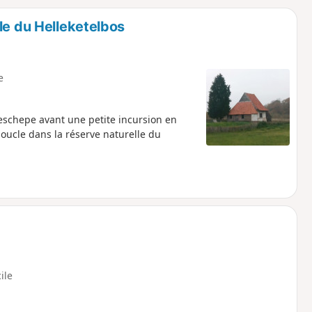
o
a
le du Helleketelbos
i
m
p
e
schepe avant une petite incursion en
oucle dans la réserve naturelle du
cile