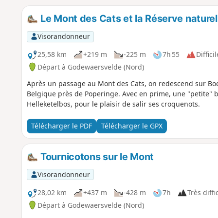
Le Mont des Cats et la Réserve naturel
Visorandonneur
25,58 km
+219 m
-225 m
7h 55
Difficil
Départ à Godewaersvelde (Nord)
Après un passage au Mont des Cats, on redescend sur Boe
Belgique près de Poperinge. Avec en prime, une "petite" b
Helleketelbos, pour le plaisir de salir ses croquenots.
Télécharger le PDF
Télécharger le GPX
Tournicotons sur le Mont
Visorandonneur
28,02 km
+437 m
-428 m
7h
Très diffi
Départ à Godewaersvelde (Nord)