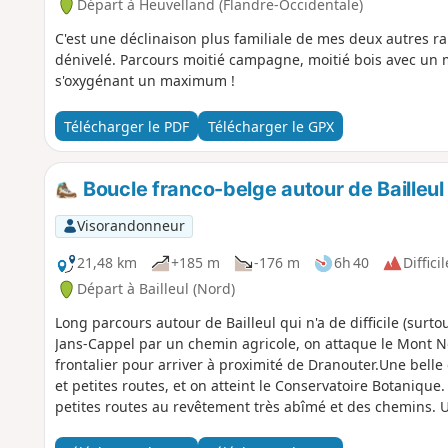
Départ à Heuvelland (Flandre-Occidentale)
C'est une déclinaison plus familiale de mes deux autres 
dénivelé. Parcours moitié campagne, moitié bois avec u
s'oxygénant un maximum !
Télécharger le PDF
Télécharger le GPX
Boucle franco-belge autour de Bailleul
Visorandonneur
21,48 km
+185 m
-176 m
6h 40
Difficil
Départ à Bailleul (Nord)
Long parcours autour de Bailleul qui n'a de difficile (surt
Jans-Cappel par un chemin agricole, on attaque le Mont No
frontalier pour arriver à proximité de Dranouter.Une bell
et petites routes, et on atteint le Conservatoire Botanique. 
petites routes au revêtement très abîmé et des chemins. U
cimetière et on termine par le centre de Bailleul et ses m