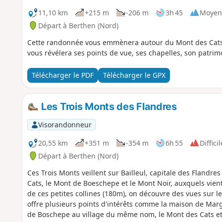
11,10 km
+215 m
-206 m
3h 45
Moyen
Départ à Berthen (Nord)
Cette randonnée vous emmènera autour du Mont des Cats à 
vous révélera ses points de vue, ses chapelles, son patrim
Télécharger le PDF
Télécharger le GPX
Les Trois Monts des Flandres
Visorandonneur
20,55 km
+351 m
-354 m
6h 55
Difficil
Départ à Berthen (Nord)
Ces Trois Monts veillent sur Bailleul, capitale des Flandres
Cats, le Mont de Boeschepe et le Mont Noir, auxquels vien
de ces petites collines (180m), on découvre des vues sur le
offre plusieurs points d'intérêts comme la maison de Mar
de Boschepe au village du même nom, le Mont des Cats et