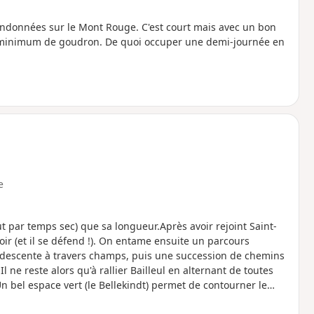
randonnées sur le Mont Rouge. C'est court mais avec un bon
n minimum de goudron. De quoi occuper une demi-journée en
e
out par temps sec) que sa longueur.Après avoir rejoint Saint-
ir (et il se défend !). On entame ensuite un parcours
e descente à travers champs, puis une succession de chemins
Il ne reste alors qu'à rallier Bailleul en alternant de toutes
n bel espace vert (le Bellekindt) permet de contourner le
onuments. Privilégier une période sèche au risque de trouver