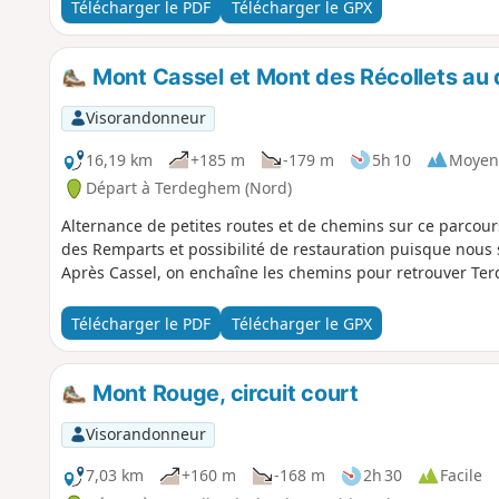
Télécharger le PDF
Télécharger le GPX
Mont Cassel et Mont des Récollets au
Visorandonneur
16,19 km
+185 m
-179 m
5h 10
Moyen
Départ à Terdeghem (Nord)
Alternance de petites routes et de chemins sur ce parcou
des Remparts et possibilité de restauration puisque nous 
Après Cassel, on enchaîne les chemins pour retrouver Te
Télécharger le PDF
Télécharger le GPX
Mont Rouge, circuit court
Visorandonneur
7,03 km
+160 m
-168 m
2h 30
Facile