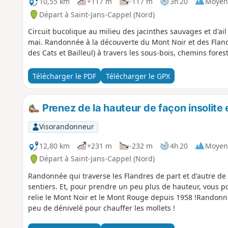
10,55 km
+117 m
-117 m
3h 20
Moyen
Départ à Saint-Jans-Cappel (Nord)
Circuit bucolique au milieu des jacinthes sauvages et d'ail 
mai. Randonnée à la découverte du Mont Noir et des Fland
des Cats et Bailleul) à travers les sous-bois, chemins forest
Télécharger le PDF
Télécharger le GPX
Prenez de la hauteur de façon insolite 
Visorandonneur
12,80 km
+231 m
-232 m
4h 20
Moyen
Départ à Saint-Jans-Cappel (Nord)
Randonnée qui traverse les Flandres de part et d'autre de
sentiers. Et, pour prendre un peu plus de hauteur, vous p
relie le Mont Noir et le Mont Rouge depuis 1958 !Randonné
peu de dénivelé pour chauffer les mollets !