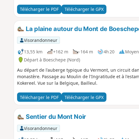
en 1826.
Télécharger le PDF
Télécharger le GPX
La plaine autour du Mont de Boeschep
Visorandonneur
13,55 km
+162 m
-164 m
4h 20
Moyen
Départ à Boeschepe (Nord)
Au départ de l'auberge typique du Vermont, un circuit dan
monastère. Passage au Moulin de l'Ingratitude et à l'esta
Kokereel. Vue sur la Belgique, Bailleul.
Télécharger le PDF
Télécharger le GPX
Sentier du Mont Noir
Visorandonneur