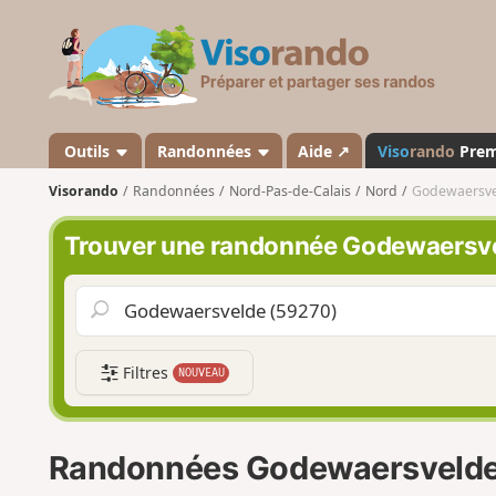
V
i
s
o
r
a
Outils
Randonnées
Aide ↗
Viso
rando
Pre
n
Visorando
Randonnées
Nord-Pas-de-Calais
Nord
Godewaersve
d
o
Trouver une randonnée Godewaersv
Filtres
NOUVEAU
Randonnées Godewaersveld