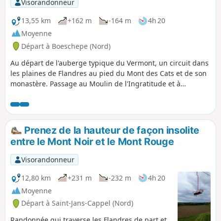
Visorandonneur
13,55 km
+162 m
-164 m
4h 20
Moyenne
Départ à Boeschepe (Nord)
Au départ de l'auberge typique du Vermont, un circuit dans
les plaines de Flandres au pied du Mont des Cats et de son
monastère. Passage au Moulin de l'Ingratitude et à
l'estaminet le Vierpot. Passage par les monts de Boeschepe
et Kokereel. Vue sur la Belgique, Bailleul.
Prenez de la hauteur de façon insolite
entre le Mont Noir et le Mont Rouge
Visorandonneur
12,80 km
+231 m
-232 m
4h 20
Moyenne
Départ à Saint-Jans-Cappel (Nord)
Randonnée qui traverse les Flandres de part et