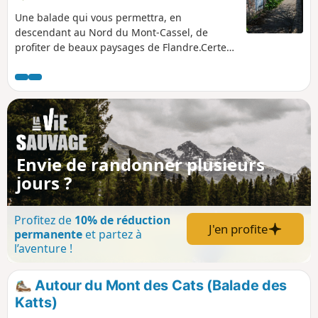
Une balade qui vous permettra, en
descendant au Nord du Mont-Cassel, de
profiter de beaux paysages de Flandre.Certes,
de longs passages goudronnés, mais ce ne
sont pas des routes à grande circulation.
Envie de randonner plusieurs
jours ?
Profitez de
10% de réduction
J'en profite
permanente
et partez à
l’aventure !
Autour du Mont des Cats (Balade des
Katts)