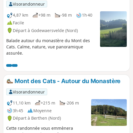
Visorandonneur
4,87 km
+98 m
-98 m
1h 40
Facile
Départ à Godewaersvelde (Nord)
Balade autour du monastère du Mont des
Cats. Calme, nature, vue panoramique
assurée.
Mont des Cats - Autour du Monastère
Visorandonneur
11,10 km
+215 m
-206 m
3h 45
Moyenne
Départ à Berthen (Nord)
Cette randonnée vous emmènera