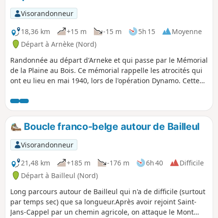
Visorandonneur
18,36 km
+15 m
-15 m
5h 15
Moyenne
Départ à Arnèke (Nord)
Randonnée au départ d'Arneke et qui passe par le Mémorial
de la Plaine au Bois. Ce mémorial rappelle les atrocités qui
ont eu lieu en mai 1940, lors de l'opération Dynamo. Cette
randonnée comporte des chemins et des petites routes peu
fréquentées par les automobiles.
Boucle franco-belge autour de Bailleul
Visorandonneur
21,48 km
+185 m
-176 m
6h 40
Difficile
Départ à Bailleul (Nord)
Long parcours autour de Bailleul qui n'a de difficile (surtout
par temps sec) que sa longueur.Après avoir rejoint Saint-
Jans-Cappel par un chemin agricole, on attaque le Mont