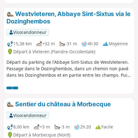
Westvleteren, Abbaye Sint-Sixtus via le
Dozinghembos
Visorandonneur
15,38 km
+32 m
-31 m
4h 30
Moyenne
Départ à Vleteren (Flandre-Occidentale)
Départ du parking de l'Abbaye Sint-Sixtus de Westvleteren.
Passage dans le Dozinghembos, dans un chemin non pavé
dans les Dozinghembos et en partie entre les champs. Puis
dans la forêt qui fait partie du Sixtusbossen.En suivant cet
itinéraire, vous rencontrerez plusieurs belles forêts dans
cette partie de la province de Flandre-Occidentale. Vous
profiterez également de larges vues sur les paysages
Sentier du château à Morbecque
agricoles.
Visorandonneur
8,00 km
+3 m
-3 m
2h 20
Facile
Départ à Morbecque (Nord)