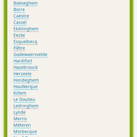
Boëseghem
Borre
Caëstre
Cassel
Ebblinghem
Eecke
Esquelbecq
Flêtre
Godewaersvelde
Hardifort
Hazebrouck
Herzeele
Hondeghem
Houtkerque
Killem
Le Doulieu
Ledringhem
Lynde
Merris
Méteren
Morbecque