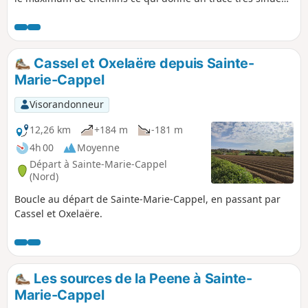
(d'où le titre de la randonnée). Prudence sur les petites
routes où la visibilité n'est pas toujours très bonne.
Cassel et Oxelaëre depuis Sainte-
Marie-Cappel
Visorandonneur
12,26 km
+184 m
-181 m
4h 00
Moyenne
Départ à Sainte-Marie-Cappel
(Nord)
Boucle au départ de Sainte-Marie-Cappel, en passant par
Cassel et Oxelaëre.
Les sources de la Peene à Sainte-
Marie-Cappel