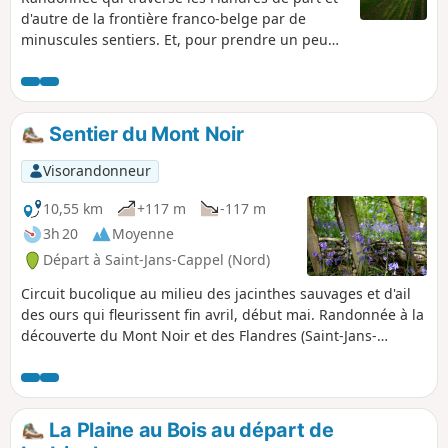
d'autre de la frontière franco-belge par de
minuscules sentiers. Et, pour prendre un peu
plus de hauteur, vous pourrez tester un moyen
de locomotion insolite qui relie le Mont Noir et
le Mont Rouge depuis 1958 !Randonnée
accessible à tous, petits et grands, avec un peu
Sentier du Mont Noir
de dénivelé pour chauffer les mollets !
Visorandonneur
10,55 km
+117 m
-117 m
3h 20
Moyenne
Départ à Saint-Jans-Cappel (Nord)
Circuit bucolique au milieu des jacinthes sauvages et d'ail
des ours qui fleurissent fin avril, début mai. Randonnée à la
découverte du Mont Noir et des Flandres (Saint-Jans-
Cappel, vue sur le Mont des Cats et Bailleul) à travers les
sous-bois, chemins forestiers et petites routes.
La Plaine au Bois au départ de