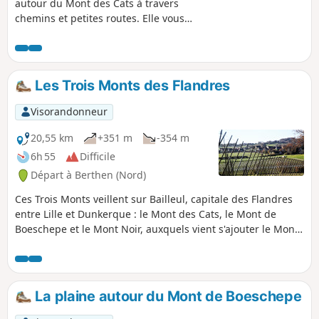
autour du Mont des Cats à travers
chemins et petites routes. Elle vous
révélera ses points de vue, ses
chapelles, son patrimoine et son léger
dénivelé.
Les Trois Monts des Flandres
Visorandonneur
20,55 km
+351 m
-354 m
6h 55
Difficile
Départ à Berthen (Nord)
Ces Trois Monts veillent sur Bailleul, capitale des Flandres
entre Lille et Dunkerque : le Mont des Cats, le Mont de
Boeschepe et le Mont Noir, auxquels vient s'ajouter le Mont
Kokereel. Du sommet de ces petites collines (180m), on
découvre des vues sur les territoires environnants. Ce
parcours offre plusieurs points d'intérêts comme la maison
de Marguerite Yourcenar au Mont Noir, le moulin de
La plaine autour du Mont de Boeschepe
Boschepe au village du même nom, le Mont des Cats et son
abbaye de moines cisterciens fondée en 1826.