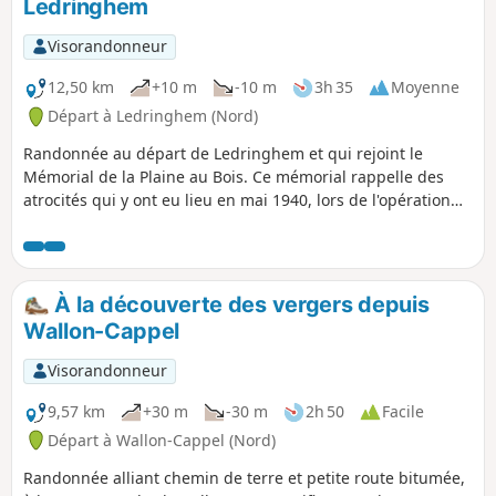
Ledringhem
Visorandonneur
12,50 km
+10 m
-10 m
3h 35
Moyenne
Départ à Ledringhem (Nord)
Randonnée au départ de Ledringhem et qui rejoint le
Mémorial de la Plaine au Bois. Ce mémorial rappelle des
atrocités qui y ont eu lieu en mai 1940, lors de l'opération
Dynamo. Le retour se fait après avoir rejoint les rives de la
Peene avant qu'elle ne rejoigne l'Yser. La plupart des
chemins de cette randonnée sont goudronnés mais on y
rencontre que peu de voitures.
À la découverte des vergers depuis
Wallon-Cappel
Visorandonneur
9,57 km
+30 m
-30 m
2h 50
Facile
Départ à Wallon-Cappel (Nord)
Randonnée alliant chemin de terre et petite route bitumée,