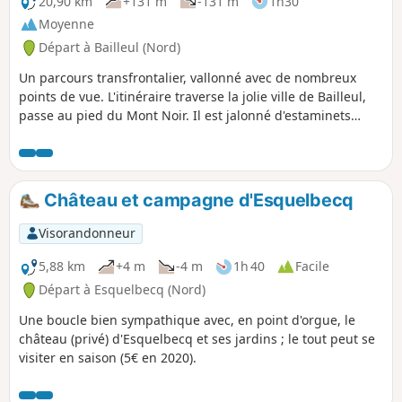
20,90 km
+131 m
-131 m
1h30
Moyenne
Départ à Bailleul (Nord)
Un parcours transfrontalier, vallonné avec de nombreux
points de vue. L'itinéraire traverse la jolie ville de Bailleul,
passe au pied du Mont Noir. Il est jalonné d'estaminets
flamands typiques et traverse aussi des zones naturelles
humides (8).
Château et campagne d'Esquelbecq
Visorandonneur
5,88 km
+4 m
-4 m
1h 40
Facile
Départ à Esquelbecq (Nord)
Une boucle bien sympathique avec, en point d'orgue, le
château (privé) d'Esquelbecq et ses jardins ; le tout peut se
visiter en saison (5€ en 2020).