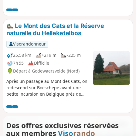
possibilité de restauration puisque nous
sommes aux deux tiers de la balade..
Après Cassel, on enchaîne les chemins
pour retrouver Terdeghem.
Le Mont des Cats et la Réserve
naturelle du Helleketelbos
Visorandonneur
25,58 km
+219 m
-225 m
7h 55
Difficile
Départ à Godewaersvelde (Nord)
Après un passage au Mont des Cats, on
redescend sur Boeschepe avant une
petite incursion en Belgique près de
Poperinge. Avec en prime, une "petite"
boucle dans la réserve naturelle du
Helleketelbos, pour le plaisir de salir ses
croquenots.
Des offres exclusives réservées
aux membres
Viso
rando