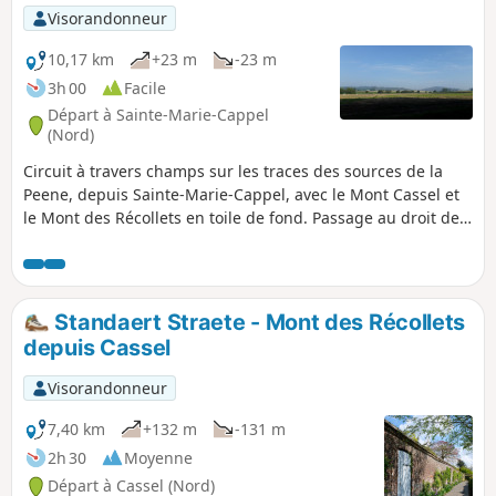
Visorandonneur
10,17 km
+23 m
-23 m
3h 00
Facile
Départ à Sainte-Marie-Cappel
(Nord)
Circuit à travers champs sur les traces des sources de la
Peene, depuis Sainte-Marie-Cappel, avec le Mont Cassel et
le Mont des Récollets en toile de fond. Passage au droit de
l'une des deux sources référencées de la Peene ou Peene
Becque.
Standaert Straete - Mont des Récollets
depuis Cassel
Visorandonneur
7,40 km
+132 m
-131 m
2h 30
Moyenne
Départ à Cassel (Nord)