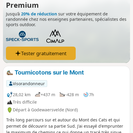
Premium
Jusqu’à
20% de réduction
sur votre équipement de
randonnée chez nos enseignes partenaires, spécialistes des
sports outdoor.
Tester gratuitement
Tournicotons sur le Mont
Visorandonneur
28,02 km
+437 m
-428 m
7h
Très difficile
Départ à Godewaersvelde (Nord)
Très long parcours sur et autour du Mont des Cats et qui
permet de découvrir sa partie Sud. J'ai essayé d'emprunter
le maximum de chemins ce qui donne un tracé très sinueux