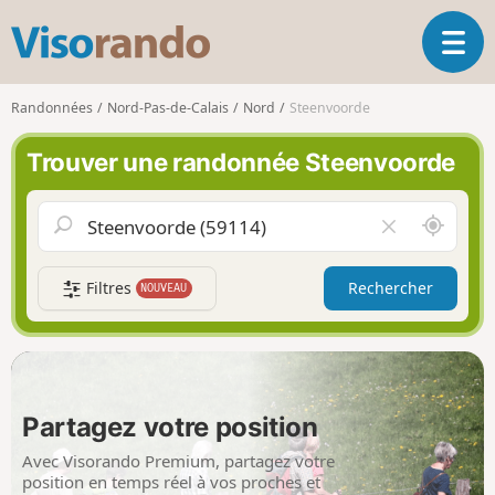
V
O
i
u
s
v
o
Randonnées
Nord-Pas-de-Calais
Nord
Steenvoorde
r
r
i
a
Trouver une randonnée Steenvoorde
r
n
l
d
a
o
A
V
n
u
i
a
t
d
v
Filtres
Rechercher
NOUVEAU
o
e
i
u
r
g
r
l
a
d
e
t
e
c
i
m
h
Partagez votre position
o
o
a
n
i
m
Avec Visorando Premium, partagez votre
p
position en temps réel à vos proches et