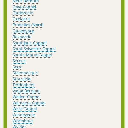
Neuf-Berquin
Oost-Cappel
Oudezeele
Oxelaëre
Pradelles (Nord)
Quaëdypre
Rexpoëde
Saint-Jans-Cappel
Saint-Sylvestre-Cappel
Sainte-Marie-Cappel
Sercus
Socx
Steenbecque
Strazeele
Terdeghem
Vieux-Berquin
Wallon-Cappel
Wemaers-Cappel
West-Cappel
Winnezeele
Wormhout
Wylder