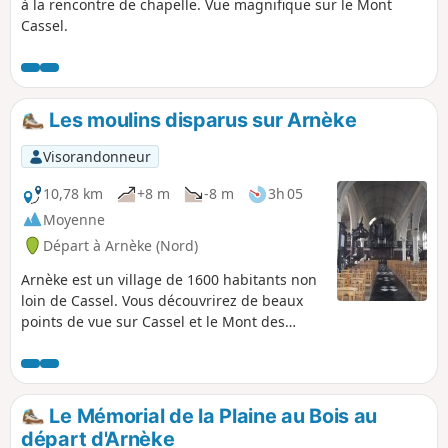
à la rencontre de chapelle. Vue magnifique sur le Mont
Cassel.
Les moulins disparus sur Arnèke
Visorandonneur
10,78 km
+8 m
-8 m
3h 05
Moyenne
Départ à Arnèke (Nord)
Arnèke est un village de 1600 habitants non
loin de Cassel. Vous découvrirez de beaux
points de vue sur Cassel et le Mont des
Récollets ainsi que l'église de Zegerscappel.
Le Mémorial de la Plaine au Bois au
départ d'Arnèke