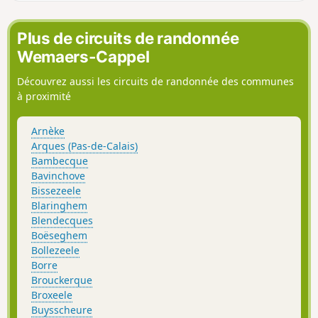
Retour par le Bois d'Ecques. C'est relativement plat, mais il y
digue de Malo-les-Bains.
a quelques zones humides (voire plus, selon le temps). En
période de chasse, éviter le dimanche, certains bois
Plus de circuits de randonnée
communaux état loués à des sociétés de chasse ! Parcours
Wemaers-Cappel
modifié et amélioré en septembre 2024 pour éviter le
parcours sur la D 190.
Découvrez aussi les circuits de randonnée des communes
à proximité
Arnèke
Arques (Pas-de-Calais)
Bambecque
Bavinchove
Bissezeele
Blaringhem
Blendecques
Boëseghem
Bollezeele
Borre
Brouckerque
Broxeele
Buysscheure