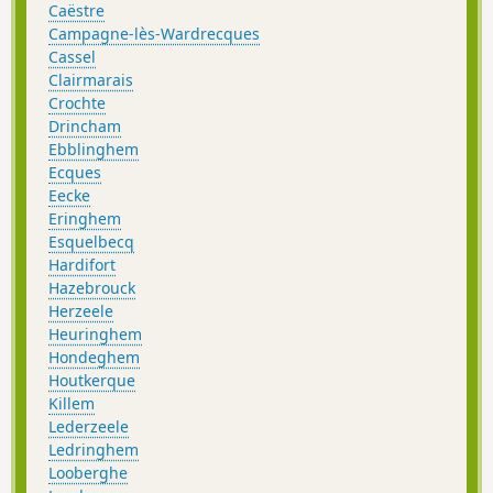
Caëstre
Campagne-lès-Wardrecques
Cassel
Clairmarais
Crochte
Drincham
Ebblinghem
Ecques
Eecke
Eringhem
Esquelbecq
Hardifort
Hazebrouck
Herzeele
Heuringhem
Hondeghem
Houtkerque
Killem
Lederzeele
Ledringhem
Looberghe