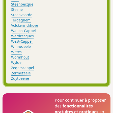
Steenbecque
Steene
Steenvoorde
Terdeghem
Volckerinckhove
Wallon-Cappel
Wardrecques
West-Cappel
Winnezeele
Wittes
Wormhout
Wylder
Zegerscappel
Zermezeele
Zuytpeene
Pour continuer à proposer
des
fonctionnalités
gratuites et pratiques
en