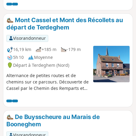
Becque.
Mont Cassel et Mont des Récollets au
départ de Terdeghem
Visorandonneur
16,19 km
+185 m
-179 m
5h 10
Moyenne
Départ à Terdeghem (Nord)
Alternance de petites routes et de
chemins sur ce parcours. Découverte de
Cassel par le Chemin des Remparts et
possibilité de restauration puisque nous
sommes aux deux tiers de la balade..
Après Cassel, on enchaîne les chemins
pour retrouver Terdeghem.
De Buysscheure au Marais de
Booneghem
Visorandonneur