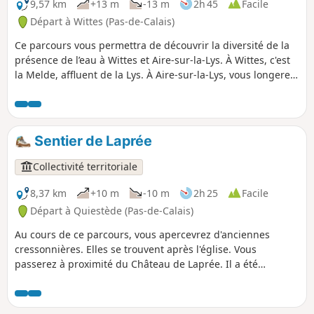
9,57 km
+13 m
-13 m
2h 45
Facile
Départ à Wittes (Pas-de-Calais)
Ce parcours vous permettra de découvrir la diversité de la
présence de l’eau à Wittes et Aire-sur-la-Lys. À Wittes, c'est
la Melde, affluent de la Lys. À Aire-sur-la-Lys, vous longerez
la Lys, le Bassin des Quatre-Faces, les étangs de la
Ballastière et le Canal de Neuffossé. C'est un sentier balisé
de la Communauté d'Agglomération du Pays de Saint-Omer.
Sentier de Laprée
Collectivité territoriale
8,37 km
+10 m
-10 m
2h 25
Facile
Départ à Quiestède (Pas-de-Calais)
Au cours de ce parcours, vous apercevrez d'anciennes
cressonnières. Elles se trouvent après l'église. Vous
passerez à proximité du Château de Laprée. Il a été
construit en 1740 sur les ruines d’un château féodal. C'est
un sentier balisé de la Communauté d'Agglomération du
Pays de Saint-Omer.