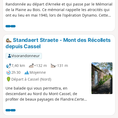
Randonnée au départ d'Arneke et qui passe par le Mémorial
de la Plaine au Bois. Ce mémorial rappelle les atrocités qui
ont eu lieu en mai 1940, lors de l'opération Dynamo. Cette
randonnée comporte des chemins et des petites routes peu
fréquentées par les automobiles.
Standaert Straete - Mont des Récollets
depuis Cassel
Visorandonneur
7,40 km
+132 m
-131 m
2h 30
Moyenne
Départ à Cassel (Nord)
Une balade qui vous permettra, en
descendant au Nord du Mont-Cassel, de
profiter de beaux paysages de Flandre.Certes,
de longs passages goudronnés, mais ce ne
sont pas des routes à grande circulation.