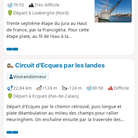
7h 55
Très difficile
Départ à Looberghe (Nord)
Trente septième étape du Jura au Haut
de France, par la Francigéna. Pour cette
étape plate, au fil de l'eau à la
découverte de la Flandre maritime et du
réseau de watergangs qui maillent le
paysage. Vous longez les Canaux de la
Haute Colme et le Canal de Bourbourg,
Circuit d'Ecques par les landes
avant d'arriver à la périphérie de
Dunkerque. Après la traversée de Saint-
Visorandonneur
Pol-sur-Mer, c'est la Ville de Dunkerque
que vous découvrez. Troisième Port de
22,84 km
+124 m
-124 m
6h 50
Difficile
France, ici Pas besoin d’avoir le pied
Départ à Ecques (Pas-de-Calais)
marin pour partir à la découverte de
Départ d'Ecques par le chemin retrouvé, puis longue et
l’histoire des pêcheurs d'Islande,
plate déambulation au milieu des champs pour rallier
marcher sur les traces du célèbre
Heuringhem. On enchaîne ensuite par la traversée des
corsaire Jean Bart ou tout simplement
landes de Blendecques, du Rietz de l'Église puis du Bibrou
flâner sur la Place du Mynck, dans les
avant de rejoindre Quiestède, en passant par les Bruyères.
ports de plaisance ou le long de la