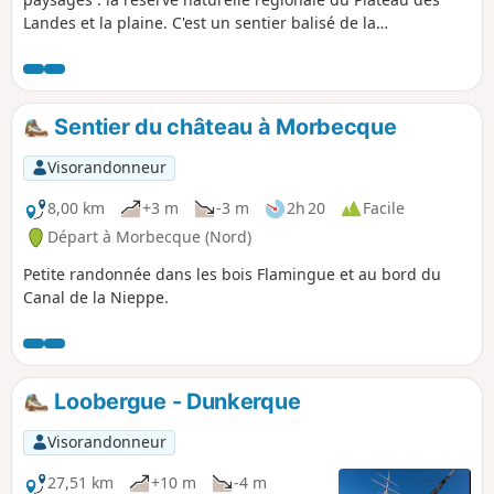
Landes et la plaine. C'est un sentier balisé de la
Communauté d'Agglomération du Pays de Saint-Omer.
Sentier du château à Morbecque
Visorandonneur
8,00 km
+3 m
-3 m
2h 20
Facile
Départ à Morbecque (Nord)
Petite randonnée dans les bois Flamingue et au bord du
Canal de la Nieppe.
Loobergue - Dunkerque
Visorandonneur
27,51 km
+10 m
-4 m