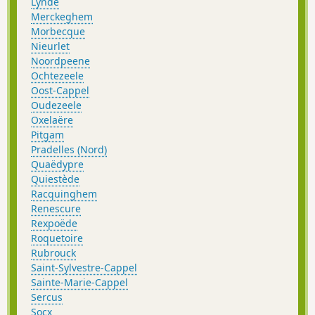
Lynde
Merckeghem
Morbecque
Nieurlet
Noordpeene
Ochtezeele
Oost-Cappel
Oudezeele
Oxelaëre
Pitgam
Pradelles (Nord)
Quaëdypre
Quiestède
Racquinghem
Renescure
Rexpoëde
Roquetoire
Rubrouck
Saint-Sylvestre-Cappel
Sainte-Marie-Cappel
Sercus
Socx