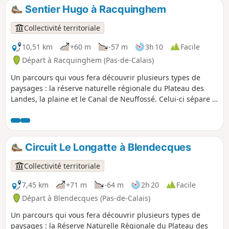
Sentier Hugo à Racquinghem
Collectivité territoriale
10,51 km
+60 m
-57 m
3h 10
Facile
Départ à Racquinghem (Pas-de-Calais)
Un parcours qui vous fera découvrir plusieurs types de
paysages : la réserve naturelle régionale du Plateau des
Landes, la plaine et le Canal de Neuffossé. Celui-ci sépare le
département du Pas-de-Calais du Nord. C'est un sentier,
balisé, de la Communauté d'Agglomération du Pays de
Saint-Omer.
Circuit Le Longatte à Blendecques
Collectivité territoriale
7,45 km
+71 m
-64 m
2h 20
Facile
Départ à Blendecques (Pas-de-Calais)
Un parcours qui vous fera découvrir plusieurs types de
paysages : la Réserve Naturelle Régionale du Plateau des