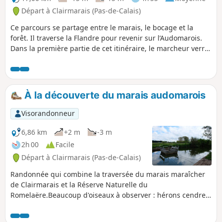
Départ à Clairmarais (Pas-de-Calais)
Ce parcours se partage entre le marais, le bocage et la
forêt. Il traverse la Flandre pour revenir sur l’Audomarois.
Dans la première partie de cet itinéraire, le marcheur verra
des noms de rue de langue flamande. C'est un sentier
balisé de la Communauté d'Agglomération du Pays de
Saint-Omer.
À la découverte du marais audomarois
Visorandonneur
6,86 km
+2 m
-3 m
2h 00
Facile
Départ à Clairmarais (Pas-de-Calais)
Randonnée qui combine la traversée du marais maraîcher
de Clairmarais et la Réserve Naturelle du
Romelaëre.Beaucoup d'oiseaux à observer : hérons cendres,
foulques, cigognes... Et l'attraction phare de cette
randonnée : la traversée des canaux avec les bacs à chaines