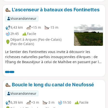
qui plaira aux petits et aux grands !Attention : les bacs à
chaine et ponts levis ne fonctionnent que du 15 mars au 5
L'ascenseur à bateaux des Fontinettes
septembre.
Visorandonneur
9,43 km
+15 m
-15 m
2h 45
Facile
Départ à Arques (Pas-de-Calais)
(Pas-de-Calais)
Le Sentier des Fontinettes vous invite à découvrir les
richesses naturelles parfois insoupçonnées d'Arques : de
l’Étang de Beauséjour à celui de Malhôve en passant par la
Forêt de Rihoult, le chemin de halage du canal, sans oublier
la base nautique et l'ascenseur à bateaux.
Boucle le long du canal de Neufossé
Visorandonneur
6,39 km
+3 m
-3 m
1h 50
Facile