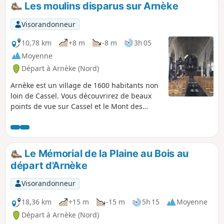
Les moulins disparus sur Arnèke
p
Visorandonneur
10,78 km
+8 m
-8 m
3h 05
Moyenne
Départ à Arnèke (Nord)
Arnèke est un village de 1600 habitants non
loin de Cassel. Vous découvrirez de beaux
points de vue sur Cassel et le Mont des
Récollets ainsi que l'église de Zegerscappel.
Le Mémorial de la Plaine au Bois au
départ d'Arnèke
Visorandonneur
18,36 km
+15 m
-15 m
5h 15
Moyenne
Départ à Arnèke (Nord)