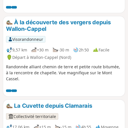
À la découverte des vergers depuis
Wallon-Cappel
Visorandonneur
9,57 km
+30 m
-30 m
2h 50
Facile
Départ à Wallon-Cappel (Nord)
Randonnée alliant chemin de terre et petite route bitumée,
à la rencontre de chapelle. Vue magnifique sur le Mont
Cassel.
La Cuvette depuis Clamarais
Collectivité territoriale
17,06 km
+15 m
-15 m
4h 55
Moyenne