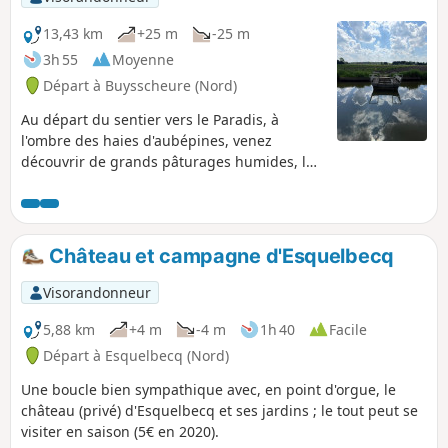
13,43 km
+25 m
-25 m
3h 55
Moyenne
Départ à Buysscheure (Nord)
Au départ du sentier vers le Paradis, à
l'ombre des haies d'aubépines, venez
découvrir de grands pâturages humides, le
marais de Booenghem, la grange nature.
Traverser ensuite les marais du Bachelin et
les tourbières pour longer ensuite le
magnifique sentier qui borde la Rivière de
Château et campagne d'Esquelbecq
Booneghem à travers le petit marais. Cette
boucle emprunte principalement des
Visorandonneur
sentiers.
5,88 km
+4 m
-4 m
1h 40
Facile
Départ à Esquelbecq (Nord)
Une boucle bien sympathique avec, en point d'orgue, le
château (privé) d'Esquelbecq et ses jardins ; le tout peut se
visiter en saison (5€ en 2020).