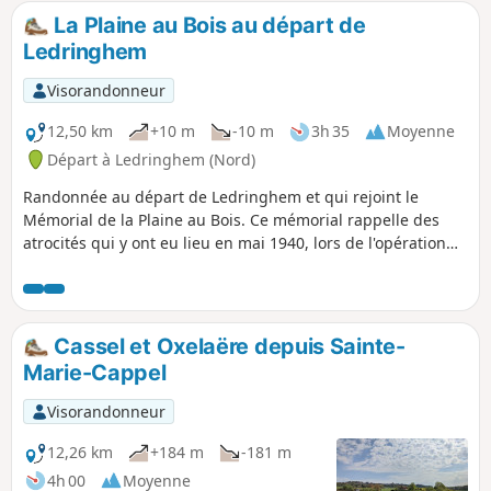
La Plaine au Bois au départ de
Ledringhem
Visorandonneur
12,50 km
+10 m
-10 m
3h 35
Moyenne
Départ à Ledringhem (Nord)
Randonnée au départ de Ledringhem et qui rejoint le
Mémorial de la Plaine au Bois. Ce mémorial rappelle des
atrocités qui y ont eu lieu en mai 1940, lors de l'opération
Dynamo. Le retour se fait après avoir rejoint les rives de la
Peene avant qu'elle ne rejoigne l'Yser. La plupart des
chemins de cette randonnée sont goudronnés mais on y
rencontre que peu de voitures.
Cassel et Oxelaëre depuis Sainte-
Marie-Cappel
Visorandonneur
12,26 km
+184 m
-181 m
4h 00
Moyenne