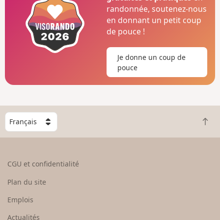
randonnée, soutenez-nous
en donnant un petit coup
de pouce !
Je donne un coup de
pouce
C
R
h
e
o
t
i
o
s
CGU et confidentialité
u
i
r
s
Plan du site
e
s
n
e
Emplois
h
z
Actualités
a
u