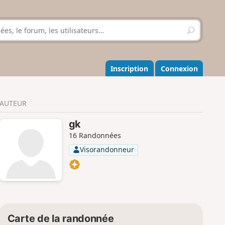
R
e
c
h
e
Inscription
Connexion
r
c
h
AUTEUR
e
r
gk
16 Randonnées
Visorandonneur
Carte de la randonnée