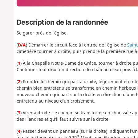
Description de la randonnée
Se garer près de l'église.
(
D/A
) Démarrer le circuit face à l'entrée de l'église de
Sain
cimetière tourner à droite, puis prendre la première rue à 
(
1
) À la Chapelle Notre-Dame de Grâce, tourner à droite pu
Continuer tout droit en direction du château d'eau puis à la
(
2
) Prendre le chemin qui part à droite, légèrement en retra
chemin bien entretenu se transforme en chemin herbeux au 
nouveau chemin qui part sur la droite en direction d'une 
entretenu au niveau d'un croisement.
(
3
) Virer à droite. Le chemin se transforme en chaussée ap
des Flandres et qu'il faut suivre sur la droite.
(
4
) Passer devant un panneau (sur la droite) indiquant l'un
®
à gauche toujours sur le GRP
Monts des Flandres, puis la