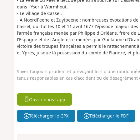
- La Peene ou Peene Becque prend sa source sur Cassel et 
dans l'Yser à Wormhout.
- Le village de Cassel.
- À NoordPeene et Zuytpeene : nombreuses évocations de la
Cassel, qui fut les 10 et 11 avril 1677 l'épisode majeur de
l'armée française menée par Philippe d'Orléans, frère de L
l'Espagne et de l'Angleterre menées par Guillaume d'Orange.
victoire des troupes françaises a permis le rattachement à 
et Ypres, jusque là possession du comté de Flandre, et p
Soyez toujours prudent et prévoyant lors d'une randonnée. 
tenus responsables en cas d'accident ou de désagrément q
Ouvrir dans l'app
Télécharger le GPX
Télécharger le PDF