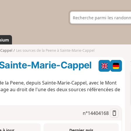
mium
-Cappel
Les sources de la Peene à Sainte-Marie-Cappel
 Sainte-Marie-Cappel
de la Peene, depuis Sainte-Marie-Cappel, avec le Mont
ssage au droit de l'une des deux sources référencées de
n°
14404168
e à jour
Dernier avis