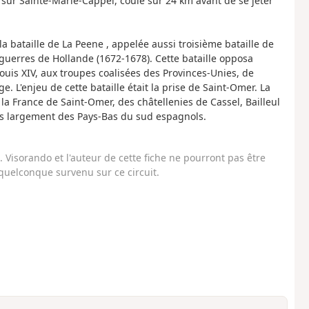
sur Sainte-Marie-Cappel, coule sur 24 km avant de se jeter
 bataille de La Peene , appelée aussi troisième bataille de
s guerres de Hollande (1672-1678). Cette bataille opposa
ouis XIV, aux troupes coalisées des Provinces-Unies, de
 L'enjeu de cette bataille était la prise de Saint-Omer. La
la France de Saint-Omer, des châtellenies de Cassel, Bailleul
lus largement des Pays-Bas du sud espagnols.
Visorando et l'auteur de cette fiche ne pourront pas être
uelconque survenu sur ce circuit.