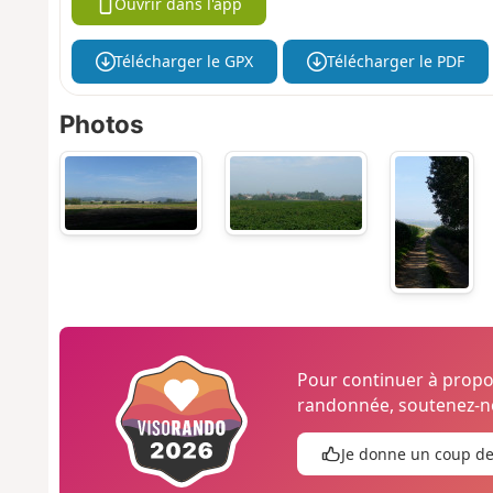
Ouvrir dans l'app
Télécharger le GPX
Télécharger le PDF
Photos
Pour continuer à prop
randonnée, soutenez-no
Je donne un coup d