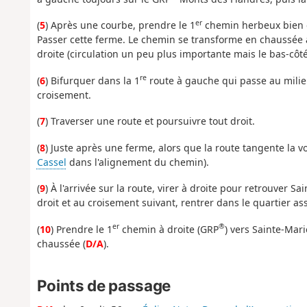
er
(
5
) Après une courbe, prendre le 1
chemin herbeux bien e
Passer cette ferme. Le chemin se transforme en chaussée a
droite (circulation un peu plus importante mais le bas-côté
re
(
6
) Bifurquer dans la 1
route à gauche qui passe au milieu
croisement.
(
7
) Traverser une route et poursuivre tout droit.
(
8
) Juste après une ferme, alors que la route tangente la 
Cassel
dans l'alignement du chemin).
(
9
) À l'arrivée sur la route, virer à droite pour retrouver 
droit et au croisement suivant, rentrer dans le quartier a
er
®
(
10
) Prendre le 1
chemin à droite (GRP
) vers Sainte-Mari
chaussée (
D/A
).
Points de passage