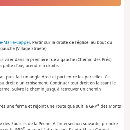
te-Marie-Cappel
. Partir sur la droite de l'église, au bout du
gauche (Village Straete).
is virer dans la première rue à gauche (Chemin des Prés).
 patte d'oie, prendre à droite.
it puis fait un angle droit et part entre les parcelles. Ce
droit d'un croisement. Continuer tout droit en laissant le
ferme. Suivre le chemin jusqu'à retrouver un chemin
®
rès une ferme et rejoint une route que suit le GRP
des Monts
e des Sources de la Peene. À l'intersection suivante, prendre
®
isser le GRP
qui part à droite vers Sainte-Marie-Cappel.