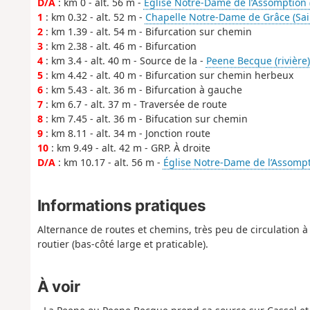
D/A
: km 0 - alt. 56 m -
Église Notre-Dame de l’Assomption 
1
: km 0.32 - alt. 52 m -
Chapelle Notre-Dame de Grâce (Sai
2
: km 1.39 - alt. 54 m - Bifurcation sur chemin
3
: km 2.38 - alt. 46 m - Bifurcation
4
: km 3.4 - alt. 40 m - Source de la -
Peene Becque (rivière) 
5
: km 4.42 - alt. 40 m - Bifurcation sur chemin herbeux
6
: km 5.43 - alt. 36 m - Bifurcation à gauche
7
: km 6.7 - alt. 37 m - Traversée de route
8
: km 7.45 - alt. 36 m - Bifucation sur chemin
9
: km 8.11 - alt. 34 m - Jonction route
10
: km 9.49 - alt. 42 m - GRP. À droite
D/A
: km 10.17 - alt. 56 m -
Église Notre-Dame de l’Assompt
Informations pratiques
Alternance de routes et chemins, très peu de circulation à
routier (bas-côté large et praticable).
À voir