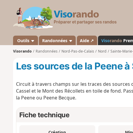
V
i
s
o
r
a
Outils
Randonnées
Aide ↗
Viso
rando
Pre
n
Visorando
Randonnées
Nord-Pas-de-Calais
Nord
Sainte-Marie
d
o
Les sources de la Peene à
Circuit à travers champs sur les traces des sources 
Cassel et le Mont des Récollets en toile de fond. Pa
la Peene ou Peene Becque.
Fiche technique
Création
Mis