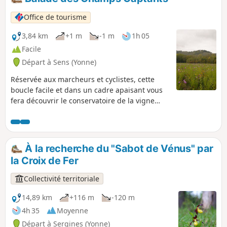
communication et ceux plus intimistes
du Gâtinais, avec des cultures moins
Office de tourisme
omniprésentes en mélange de bois,
étangs, haies et bocages, sur des sols
3,84 km
+1 m
-1 m
1h 05
lourds d'argile à silex. L'habitat devient
Facile
plus rural, les fermes composent la
Départ à Sens (Yonne)
brique et l'enduit.
Réservée aux marcheurs et cyclistes, cette
boucle facile et dans un cadre apaisant vous
fera découvrir le conservatoire de la vigne
comprenant plus de 600 pieds de 30 cépages
différents, avant de revenir par les bords de
l'Yonne. Vous retrouverez également un
parcours sportif avec différents agrès, ainsi
À la recherche du "Sabot de Vénus" par
qu'un practice de golf.
la Croix de Fer
Collectivité territoriale
14,89 km
+116 m
-120 m
4h 35
Moyenne
Départ à Sergines (Yonne)