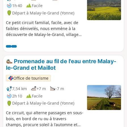
1h 40
Facile
Départ à Malay-le-Grand (Yonne)
Ce petit circuit familial, facile, avec de
faibles dénivelés, nous emmène à la
découverte de Malay-le-Grand, village
connu sous ce nom depuis l'an 1003. Il
se situait sur la voie romaine qui reliait
Sens à Alise. On y a d'ailleurs découvert
les vestiges d'un aqueduc gallo-romain.
Promenade au fil de l'eau entre Malay-
Le circuit permet de découvrir un autre
le-Grand et Maillot
aqueduc, moderne celui-ci : l'aqueduc
de la Vanne (Eaux de Paris). Une bonne
Office de tourisme
occasion de se rappeler que certains
cours d'eau du Sénonais alimentent
7,54 km
+7 m
-7 m
Paris en eau potable.
2h 10
Facile
Départ à Malay-le-Grand (Yonne)
Ce circuit, qui alterne passages en sous-
bois, en bord de ru ou à travers
champs, procure soleil à l'automne et