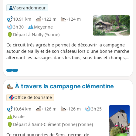
traverserez le village en passant près de
Visorandonneur
l'Église Saint-Laurent puis entre les étangs de
pêche et longerez le lavoir.
10,91 km
+122 m
-124 m
3h 30
Moyenne
Départ à Nailly (Yonne)
Ce circuit très agréable permet de découvrir la campagne
autour de Nailly et de son château lors d'une bonne marche
alternant les passages dans les bois, sous-bois et champs,
le Rû des Salles et son lavoir
À travers la campagne clémentine
Office de tourisme
10,64 km
+126 m
-126 m
3h 25
Facile
Départ à Saint-Clément (Yonne) (Yonne)
Ce circuit aux portes de Sens, permet de