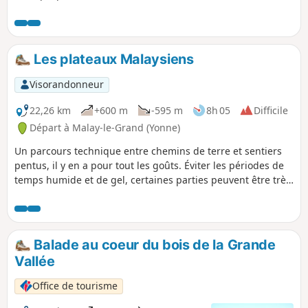
fraîcheur en été. Il nous emmène à la
découverte de Malay-le-Grand et de
l'aqueduc de la Vanne. Une bonne
occasion de se rappeler que certains
Les plateaux Malaysiens
cours d'eau du Sénonais alimentent
Paris en eau potable.
Visorandonneur
22,26 km
+600 m
-595 m
8h 05
Difficile
Départ à Malay-le-Grand (Yonne)
Un parcours technique entre chemins de terre et sentiers
pentus, il y en a pour tout les goûts. Éviter les périodes de
temps humide et de gel, certaines parties peuvent être très
glissantes dans ces conditions, et donc dangereuses.
ATTENTION ! CETTE RANDONNÉE EST EN COURS
D'ACTUALISATION SUITE À UN PROBLÈME DE PROPRIÉTÉ
PRIVÉE
Balade au coeur du bois de la Grande
Vallée
Office de tourisme