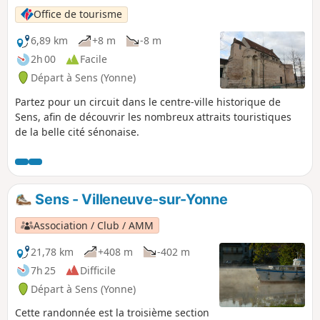
Office de tourisme
6,89 km
+8 m
-8 m
2h 00
Facile
Départ à Sens (Yonne)
Partez pour un circuit dans le centre-ville historique de
Sens, afin de découvrir les nombreux attraits touristiques
de la belle cité sénonaise.
Sens - Villeneuve-sur-Yonne
Association / Club / AMM
21,78 km
+408 m
-402 m
7h 25
Difficile
Départ à Sens (Yonne)
Cette randonnée est la troisième section