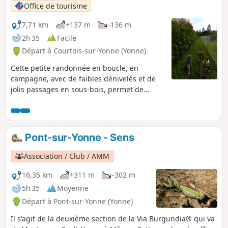
Office de tourisme
7,71 km
+137 m
-136 m
2h 35
Facile
Départ à Courtois-sur-Yonne (Yonne)
Cette petite randonnée en boucle, en
campagne, avec de faibles dénivelés et de
jolis passages en sous-bois, permet de
découvrir l'agréable commune résidentielle
de Courtois-sur-Yonne, toute proche de
Sens. Le circuit emprunte en partie le tracé
du GR® 213 (balisage Rouge et Blanc), qui
Pont-sur-Yonne - Sens
relie Pont-sur-Yonne à Auxerre et offre de
belles perspectives sur la vallée de l'Yonne,
Association / Club / AMM
en direction du Nord.
16,35 km
+311 m
-302 m
5h 35
Moyenne
Départ à Pont-sur-Yonne (Yonne)
Il s'agit de la deuxième section de la Via Burgundia® qui va