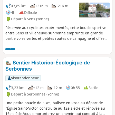
43,89 km
+216 m
-216 m
4h
Difficile
Départ à Sens (Yonne)
Réservée aux cyclistes expérimentés, cette boucle sportive
entre Sens et Villeneuve-sur-Yonne emprunte en grande
partie voies vertes et petites routes de campagne et offre
quelques dénivelés.
Sentier Historico-Écologique de
Serbonnes
Visorandonneur
3,23 km
+12 m
-12 m
0h 55
Facile
Départ à Serbonnes (Yonne)
Une petite boucle de 3 km, balisée en Rose au départ de
l’Église Saint-Victor, construite au 12e siècle et rénovée au
16e siècle.Vous emprunterez un chemin qui conduit à la