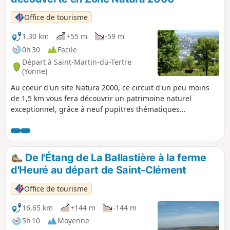
Office de tourisme
1,30 km
+55 m
-59 m
0h 30
Facile
Départ à Saint-Martin-du-Tertre
(Yonne)
Au coeur d'un site Natura 2000, ce circuit d'un peu moins
de 1,5 km vous fera découvrir un patrimoine naturel
exceptionnel, grâce à neuf pupitres thématiques
disséminés tout au long du parcours. Vous pourrez profiter
par la même occasion d’une vue imprenable sur Sens, sa
Cathédrale Saint-Étienne, ainsi que sur la vallée de l’Yonne.
De l'Étang de La Ballastière à la ferme
d'Heuré au départ de Saint-Clément
Office de tourisme
16,65 km
+144 m
-144 m
5h 10
Moyenne