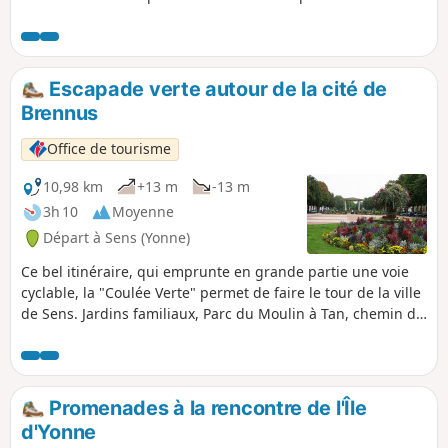
zone humide où se situe un lavoir atypique, style Gustave-
Eiffel.Cette zone humide renferme plusieurs sources
bouillonnantes.Dans le lavoir lui même, on peut déjà voir
quelques sources frémissantes.En contournant, par le
Escapade verte autour de la cité de
chemin, cette zone humide, vous longerez l’Yonne pour
Brennus
emprunter le chemin de halage, puis vous contournerez le
domaine du Grand Varennes avec son parc et son moulin,
Office de tourisme
pour retourner vers la mairie et la place du village après
avoir découvert la maison du régicide Jacques-Clément.
10,98 km
+13 m
-13 m
3h 10
Moyenne
Départ à Sens (Yonne)
Ce bel itinéraire, qui emprunte en grande partie une voie
cyclable, la "Coulée Verte" permet de faire le tour de la ville
de Sens. Jardins familiaux, Parc du Moulin à Tan, chemin de
halage le long de l'Yonne : autant de lieux familiers du
Sénonais, dont le promeneur partagera la découverte.
Promenades à la rencontre de l'Île
d'Yonne