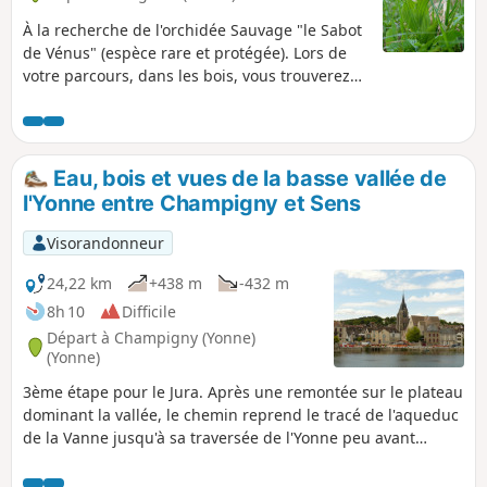
À la recherche de l'orchidée Sauvage "le Sabot
de Vénus" (espèce rare et protégée). Lors de
votre parcours, dans les bois, vous trouverez
certainement Neottia nidus-avis (Nid d'oiseau)
et Épipactis purpurata (Hélléborine pourprée).
Sur les pelouses, en lisière et sous les bois
clairs, ce sera plutôt Ophrys scolopax (Ophrys
Eau, bois et vues de la basse vallée de
bécasse), Orchis purpurea (Orchis pourpre) ou
l'Yonne entre Champigny et Sens
Orchis Ustulata (Orchis brûlé). La floraison a
lieu en mai-juin, la plante dévoile alors ses
Visorandonneur
fleurs délicates que vous ne devez ni cueillir, ni
arracher. (la protection des espèces rares est
24,22 km
+438 m
-432 m
régie par l'arrêté ministériel du 20 janvier
8h 10
Difficile
1982).
Départ à Champigny (Yonne)
(Yonne)
3ème étape pour le Jura. Après une remontée sur le plateau
dominant la vallée, le chemin reprend le tracé de l'aqueduc
de la Vanne jusqu'à sa traversée de l'Yonne peu avant
Villeperrot. Il emprunte alors le chemin de halage, rive
gauche pour aboutir à Villenavotte. Il remonte à travers