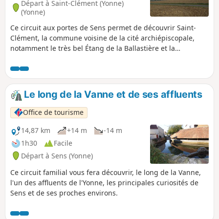
Départ à Saint-Clément (Yonne)
(Yonne)
Ce circuit aux portes de Sens permet de découvrir Saint-
Clément, la commune voisine de la cité archiépiscopale,
notamment le très bel Étang de la Ballastière et la
campagne environnante, toute proche. Il offre de belles
perspectives sur la Cathédrale Saint-Étienne (première
cathédrale gothique) et le centre historique de la cité.
Itinéraire à éviter en période de grosse chaleur car il est
Le long de la Vanne et de ses affluents
très ensoleillé. À noter : le circuit emprunte, en grande
partie, des voies goudronnées.
Office de tourisme
14,87 km
+14 m
-14 m
1h30
Facile
Départ à Sens (Yonne)
Ce circuit familial vous fera découvrir, le long de la Vanne,
l'un des affluents de l'Yonne, les principales curiosités de
Sens et de ses proches environs.