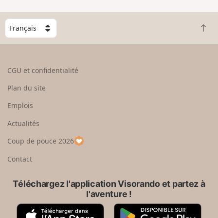
C
R
h
e
o
t
i
o
s
CGU et confidentialité
u
i
r
s
Plan du site
e
s
n
e
Emplois
h
z
Actualités
a
u
u
n
Coup de pouce 2026
t
p
a
Contact
y
s
Téléchargez l'application Visorando et partez à
l'aventure !
A
G