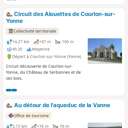
bois, redescend sur Courtois-sur-Yonne, traverse Saint-
Martin-du-Tertre jusqu'à une petite chapelle avant de
Circuit des Alouettes de Courlon-sur-
redescendre par un sentier étroit sur l'agglomération de
Yonne
Sens, ambiances et points d'intérêt variés.
Collectivité territoriale
14,27 km
+97 m
-100 m
4h 20
Moyenne
Départ à Courlon-sur-Yonne (Yonne)
Circuit découverte de Courlon-sur-
Yonne, du Château de Serbonnes et de
ses bois.
Au détour de l'aqueduc de la Vanne
Office de tourisme
5,15 km
+76 m
-76 m