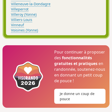
Villeneuve-la-Dondagre
Villeperrot
Villeroy (Yonne)
Villiers-Louis
Vinneuf
Voisines (Yonne)
Pour continuer à proposer
des
fonctionnalités
gratuites et pratiques
en
randonnée, soutenez-nous
en donnant un petit coup
de pouce !
Je donne un coup de
pouce