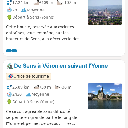
17,24 km
+109 m
-107 m
2h
Moyenne
Départ à Sens (Yonne)
Cette boucle, réservée aux cyclistes
entraînés, vous emmène, sur les
hauteurs de Sens, à la découverte des
villages de Saint-Martin-du-Tertre et de
Courtois-sur-Yonne, de leurs églises et
de leur petit patrimoine. En guise de
récompense, beau point de vue garanti
De Sens à Véron en suivant l'Yonne
sur la ville de Sens et la vallée de
l'Yonne.
Office de tourisme
25,89 km
+30 m
-30 m
2h30
Moyenne
Départ à Sens (Yonne)
Ce circuit agréable sans difficulté
serpente en grande partie le long de
l'Yonne et permet de découvrir les