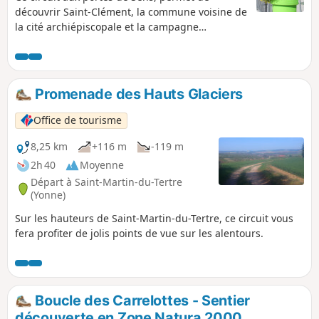
découvrir Saint-Clément, la commune voisine de
la cité archiépiscopale et la campagne
environnante, toute proche. Il offre de belles
perspectives sur la Cathédrale Saint-Étienne
(première cathédrale gothique) et le centre
historique de la cité. Itinéraire à éviter en
Promenade des Hauts Glaciers
période de grosse chaleur car il est très
ensoleillé. À noter : le circuit emprunte, en
Office de tourisme
grande partie, des voies goudronnées.
8,25 km
+116 m
-119 m
2h 40
Moyenne
Départ à Saint-Martin-du-Tertre
(Yonne)
Sur les hauteurs de Saint-Martin-du-Tertre, ce circuit vous
fera profiter de jolis points de vue sur les alentours.
Boucle des Carrelottes - Sentier
découverte en Zone Natura 2000