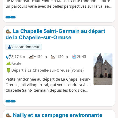
de Montereau-Fault-Yonne à Mâcon. Cette randonnée offre
un parcours varié avec de belles perspectives sur la vallée
de l'Yonne. Elle nous invite à découvrir Sens qui possède un
patrimoine remarquable et une histoire riche, qui mérite
d'être connue.
La Chapelle Saint-Germain au départ
de la Chapelle-sur-Oreuse
Visorandonneur
8,17 km
+154 m
-150 m
2h 45
Facile
Départ à La Chapelle-sur-Oreuse (Yonne)
Petite randonnée au départ de La Chapelle-sur-
Oreuse, joli village rural, qui vous conduira à la
Chapelle Saint- Germain depuis les bords de
l'Oreuse. Vous monterez en pente douce dans
la campagne, puis vous pénétrerez dans les
bois avant d'atteindre la chapelle. Là, une table
d'orientation vous permettra de découvrir la
Nailly et sa campagne environnante
vallée du Nord de l'Yonne. Au retour, vous