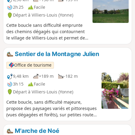
2h 25
Facile
Départ à Villiers-Louis (Yonne)
Cette boucle sans difficulté emprunte
des chemins dégagés qui contournent
le village de Villiers-Louis et permet de
découvrir son église et sa campagne
environnante.
Sentier de la Montagne Julien
Office de tourisme
9,48 km
+189 m
-182 m
3h 15
Facile
Départ à Villiers-Louis (Yonne)
Cette boucle, sans difficulté majeure,
propose des paysages variés et pittoresques
(vues dégagées et forêts), sur petites routes,
chemins et sentiers forestiers.
M'arche de Noé