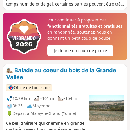
temps humide et de gel, certaines parties peuvent être très
glissantes dans ces conditions, et donc dangereuses.
ATTENTION ! CETTE RANDONNÉE EST EN COURS
Pour continuer à proposer des
D'ACTUALISATION SUITE À UN PROBLÈME DE PROPRIÉTÉ
fonctionnalités gratuites et pratiques
PRIVÉE
en randonnée, soutenez-nous en
donnant un petit coup de pouce !
Je donne un coup de pouce
Balade au coeur du bois de la Grande
Vallée
Office de tourisme
10,29 km
+161 m
-154 m
3h 25
Moyenne
Départ à Malay-le-Grand (Yonne)
Ce bel itinéraire qui chemine en grande
partie à travers bois, ne présente pas de