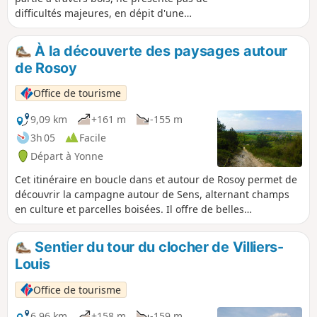
difficultés majeures, en dépit d'une
montée assez marquée au début et à la
fin du parcours. Il offre de belles
À la découverte des paysages autour
perspectives sur la vallée de la Vanne et
de Rosoy
l'aqueduc des Eaux de Paris, ainsi que la
vallée de l'Yonne où se dresse, avec
Office de tourisme
pour toile de fond la côte de Paron ainsi
que la silhouette caractéristique de la
9,09 km
+161 m
-155 m
Cathédrale Saint-Étienne de Sens,
3h 05
Facile
première cathédrale gothique jamais
Départ à Yonne
construite.
Cet itinéraire en boucle dans et autour de Rosoy permet de
découvrir la campagne autour de Sens, alternant champs
en culture et parcelles boisées. Il offre de belles
perspectives sur la vallée de l'Yonne, mais aussi, sur la ville
de Sens et sa Cathédrale Saint-Étienne, première
Sentier du tour du clocher de Villiers-
cathédrale gothique. On y découvre également un aqueduc
Louis
de captage des eaux. N'oublions pas que certains cours
d'eau du Sénonais alimentent Paris en eau potable.
Office de tourisme
6,96 km
+158 m
-159 m