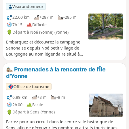
Visorandonneur
22,60 km
+287 m
-285 m
7h 15
Difficile
Départ à Noé (Yonne) (Yonne)
Embarquez et découvrez la campagne
Senonaise depuis Noé petit village de
Bourgogne au nom légendaire situé à
l'Est de Sens. Randonnée dans un
environnement verdoyant, boisé et
Promenades à la rencontre de l'Île
vallonné où le passage du TGV et
d'Yonne
l'implantation de quelques éoliennes à
l'horizon se partagent avec le milieu
Office de tourisme
agricole.
6,89 km
+8 m
-8 m
2h 00
Facile
Départ à Sens (Yonne)
Partez pour un circuit dans le centre-ville historique de
Sens, afin de découvrir les nombreux attraits touristiques