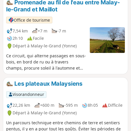
Promenade au fil de l'eau entre Malay-
le-Grand et Maillot
Office de tourisme
7,54 km
+7 m
-7 m
2h 10
Facile
Départ à Malay-le-Grand (Yonne)
Ce circuit, qui alterne passages en sous-
bois, en bord de ru ou à travers
champs, procure soleil à l'automne et
fraîcheur en été. Il nous emmène à la
découverte de Malay-le-Grand et de
Les plateaux Malaysiens
l'aqueduc de la Vanne. Une bonne
occasion de se rappeler que certains
Visorandonneur
cours d'eau du Sénonais alimentent
Paris en eau potable.
22,26 km
+600 m
-595 m
8h 05
Difficile
Départ à Malay-le-Grand (Yonne)
Un parcours technique entre chemins de terre et sentiers
pentus, il y en a pour tout les goûts. Éviter les périodes de