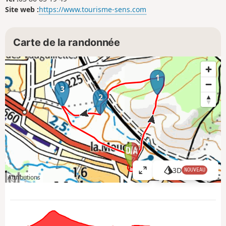
Site web :
https://www.tourisme-sens.com
Carte de la randonnée
1
3
2
3D
NOUVEAU
A
Attributions
ff
i
c
h