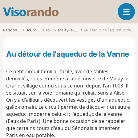
V
O
i
u
s
v
o
Randonnées
Bourgogne
Yonne
Malay-le-Grand
Au détour de l'aqueduc de la Vanne
r
r
i
a
r
n
Au détour de l'aqueduc de la Vanne
l
d
a
o
n
Ce petit circuit familial, facile, avec de faibles
a
dénivelés, nous emmène à la découverte de Malay-le-
v
Grand, village connu sous ce nom depuis l'an 1003. Il
i
g
se situait sur la voie romaine qui reliait Sens à Alise.
a
On y a d'ailleurs découvert les vestiges d'un aqueduc
t
gallo-romain. Le circuit permet de découvrir un autre
i
aqueduc, moderne celui-ci : l'aqueduc de la Vanne
o
(Eaux de Paris). Une bonne occasion de se rappeler
n
que certains cours d'eau du Sénonais alimentent
Paris en eau potable.