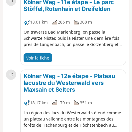
11
Marienberg et à la tour Hedwigsturm, qui offre
Kölner Weg - 11e étape - Le parc
une vue magnifique. Peu après, on arrive à un
Stöffel, Rotenhain et Dreifelden
sentier géologique et, un peu plus loin, à
l'impressionnant parc de basalte.
18,01 km
286 m
308 m
On traverse Bad Marienberg, on passe la
Schwarze Nister, puis la Nister une dernière fois
près de Langenbach, on passe le Götzenberg et
on arrive au Stöffel-Park près de Stockum-
Püschen. Un peu à l'extérieur de Rotenhain, ça
Voir la fiche
vaut le coup de visiter le site archéologique de
l'Alte Burg. Ensuite, on passe devant le
12
Vierherrenstein et on traverse une grande forêt
Kölner Weg - 12e étape - Plateau
jusqu'à Dreifelden.
lacustre du Westerwald vers
Maxsain et Selters
18,17 km
179 m
351 m
La région des lacs du Westerwald s'étend comme
un plateau vallonné entre les montagnes des
forêts de Hachenburg et de Höchstenbach au
nord et la vallée du Saynbach au sud. Le Kölner