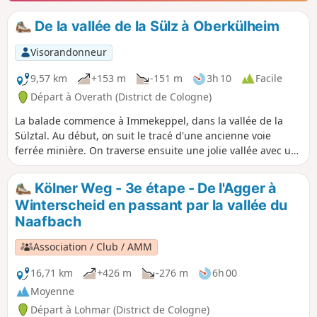
De la vallée de la Sülz à Oberkülheim
Visorandonneur
9,57 km
+153 m
-151 m
3h 10
Facile
Départ à Overath (District de Cologne)
La balade commence à Immekeppel, dans la vallée de la
Sülztal. Au début, on suit le tracé d'une ancienne voie
ferrée minière. On traverse ensuite une jolie vallée avec un
ruisseau, passe par Dresherscheid, puis Wildphal et
Oberkühlheim. On repasse ensuite par Obersteeg pour
Kölner Weg - 3e étape - De l'Agger à
revenir au point de départ.
Winterscheid en passant par la vallée du
Naafbach
Association / Club / AMM
16,71 km
+426 m
-276 m
6h 00
Moyenne
Départ à Lohmar (District de Cologne)