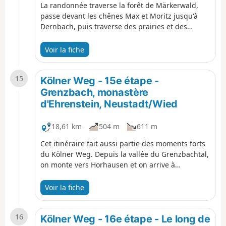
La randonnée traverse la forêt de Märkerwald,
passe devant les chênes Max et Moritz jusqu'à
Dernbach, puis traverse des prairies et des
champs jusqu'à Urbach, un village avec une
église qui rappelle la chapelle palatine d'Aix-la-
Voir la fiche
Chapelle. Après Urbach, une belle forêt de hêtres
nous accueille. On arrive à Linkenbach, dont la
15
rue principale porte le nom du chemin qui
Kölner Weg - 15e étape -
traverse le village : le Kölner Weg. En passant par
Grenzbach, monastère
la vallée du Linkenbach, on arrive dans la vallée
d'Ehrenstein, Neustadt/Wied
du Grenzbach et au moulin du Grenzbach.
18,61 km
504 m
611 m
Cet itinéraire fait aussi partie des moments forts
du Kölner Weg. Depuis la vallée du Grenzbachtal,
on monte vers Horhausen et on arrive à
Niedersteinebach où se trouvent deux anciennes
mines, l'Otto-Stollen et la Friedrich-Wilhelm-
Voir la fiche
Grube. Plus tard, au-dessus de Niedersteinebach,
on arrive à un super point de vue et on marche à
16
travers les bois en passant devant un chêne
Kölner Weg - 16e étape - Le long de