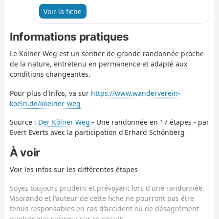
mène au Himmerich, qui nous offre des vues
Voir la fiche
magnifiques. Ensuite, le chemin approche de ses
dernières étapes, qui sont peut-être les plus
Informations pratiques
belles. On parcourt de superbes sentiers
forestiers à travers le Siebengebirge et on peut
Le Kölner Weg est un sentier de grande randonnée proche
faire un détour par le Löwenburg. Pour finir, on
de la nature, entretenu en permanence et adapté aux
visite le Drachenfels et on marche à travers la
conditions changeantes.
célèbre vallée des rossignols jusqu'à
Königswinter.
Pour plus d'infos, va sur
https://www.wanderverein-
koeln.de/koelner-weg
Source :
Der Kölner Weg
- Une randonnée en 17 étapes - par
Evert Everts avec la participation d'Erhard Schönberg
À voir
Voir les infos sur les différentes étapes
Soyez toujours prudent et prévoyant lors d'une randonnée.
Visorando et l'auteur de cette fiche ne pourront pas être
tenus responsables en cas d'accident ou de désagrément
quelconque survenu sur ce circuit.