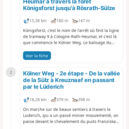
Heumar à travers la forêt
Königsforst jusqu'à Rösrath-Sülze
15,38 km
180 m
147 m
Königsforst, c'est le nom de l'arrêt où finit la ligne
de tramway 9 à Cologne-Rath-Heumar, et c'est là
que commence le Kölner Weg. Le balisage du
Kölner Weg, un K blanc sur fond noir, qu'on voit
pour la première fois à cet endroit, nous guidera
Voir la fiche
désormais en toute sécurité à travers le sud du
Bergisches Land et le Westerwald sur 253
2
kilomètres jusqu'à Königswinter. On commence
Kölner Weg - 2e étape - De la vallée
par flâner dans un paysage qui ressemble à un
de la Sülz à Kreuznaaf en passant
parc, puis dans une forêt sauvage. Sur des
par le Lüderich
chemins larges et en pente douce, on passe
devant un bassin de marche, le Kaisereiche, et on
18,28 km
379 m
398 m
traverse l'ancienne voie ferrée Bensberg -
Rösrath, avant de traverser la paisible vallée du
On marche sur de beaux sentiers à travers le
Wahlbach jusqu'à Lehmbach et Sülze via le
Lüderich, qui a un passé minier mouvementé, on
Tütberg.
passe devant le chevalement du puits Franziska
et on longe Hoffnungsthal. Plus tard, on arrive à