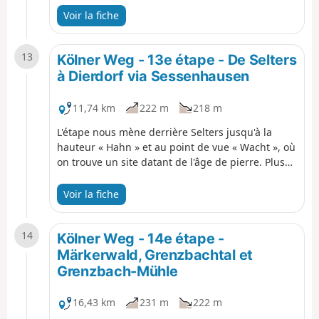
Weg fait presque tout le tour du Dreifelder
Voir la fiche
Weiher et traverse un paysage boisé jusqu'aux
lacs Haidenweiher, Brinkenweiher et Postweiher.
13
On continue jusqu'à Maxsain, on passe devant
Kölner Weg - 13e étape - De Selters
une belle maison à colombages et on se dirige
à Dierdorf via Sessenhausen
finalement vers Selters.
11,74 km
222 m
218 m
L'étape nous mène derrière Selters jusqu'à la
hauteur « Hahn » et au point de vue « Wacht », où
on trouve un site datant de l'âge de pierre. Plus
tard, on arrive à l'ancien cimetière juif de Selters
et on apprend pourquoi beaucoup d'habitants de
Voir la fiche
Sessenhausen étaient des « Landgänger »
(migrants saisonniers), on passe devant un
14
biotope au bord du Holzbach et on arrive à
Kölner Weg - 14e étape -
Dierdorf à travers une magnifique forêt de
Märkerwald, Grenzbachtal et
hêtres.
Grenzbach-Mühle
16,43 km
231 m
222 m