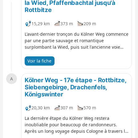
légendaire jusqu'à Peterslahr. On visite le
la Wied, Pfaffenbachtal jusqu'à
monastère d'Ehrenstein, on traverse la Wied, on
Rottbitze
passe par la Metteshahner Schweiz, on arrive au
Bertenauer Kopf et enfin à Neustadt.
15,29 km
373 m
209 m
L'avant-dernier tronçon du Kölner Weg commence
par une partie sauvage et romantique
surplombant la Wied, puis suit l'ancienne voie
ferrée Linz-Neustadt. Dans une forêt de feuillus,
on monte jusqu'à Rüddel, où on peut profiter
Voir la fiche
d'une belle vue. Plus tard, on descend en pente
raide vers Hammerhof et continue à travers la
A
vallée du Pfaffenbach. En longeant le
Kölner Weg - 17e étape - Rottbitze,
Windhagenerbach, on arrive à Windhagen avec
Siebengebirge, Drachenfels,
sa belle église Saint-Barthélemy. La balade se
Königswinter
termine à Rottbitze.
20,30 km
307 m
570 m
La dernière étape du Kölner Weg restera
inoubliable pour beaucoup de randonneurs.
Après un long voyage depuis Cologne à travers le
Bergisches Land et le Westerwald, le Kölner Weg