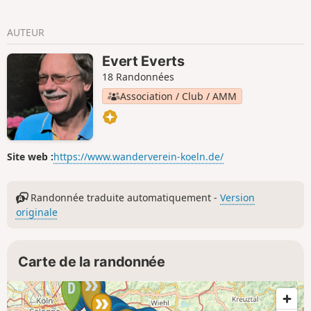
AUTEUR
Evert Everts
18 Randonnées
Association / Club / AMM
Site web :
https://www.wanderverein-koeln.de/
Randonnée traduite automatiquement -
Version
originale
Carte de la randonnée
10
9
11
7
8
6
5
12
13
1
2
4
14
3
4
1
3
5
2
6
7
8
10
9
11
12
13
14
15
16
17
18
2
1
3
4
5
6
7
8
9