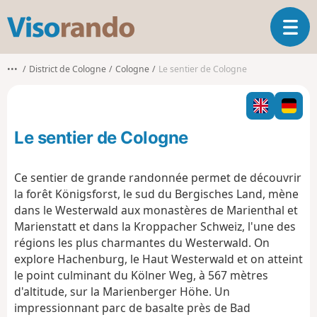
V
O
i
u
s
v
o
•••
District de Cologne
Cologne
Le sentier de Cologne
r
r
i
a
r
n
l
d
Le sentier de Cologne
a
o
n
a
Ce sentier de grande randonnée permet de découvrir
v
la forêt Königsforst, le sud du Bergisches Land, mène
i
dans le Westerwald aux monastères de Marienthal et
g
Marienstatt et dans la Kroppacher Schweiz, l'une des
a
t
régions les plus charmantes du Westerwald. On
i
explore Hachenburg, le Haut Westerwald et on atteint
o
le point culminant du Kölner Weg, à 567 mètres
n
d'altitude, sur la Marienberger Höhe. Un
impressionnant parc de basalte près de Bad