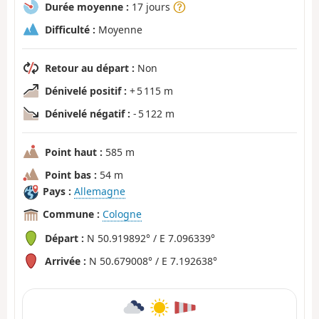
Durée moyenne :
17 jours
Difficulté :
Moyenne
Retour au départ :
Non
Dénivelé positif :
+ 5 115 m
Dénivelé négatif :
- 5 122 m
Point haut :
585 m
Point bas :
54 m
Pays :
Allemagne
Commune :
Cologne
Départ :
N 50.919892° / E 7.096339°
Arrivée :
N 50.679008° / E 7.192638°