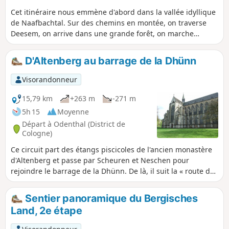
Cet itinéraire nous emmène d'abord dans la vallée idyllique
de Naafbachtal. Sur des chemins en montée, on traverse
Deesem, on arrive dans une grande forêt, on marche
jusqu'au Wahnbach et on arrive à Neunkirchen. Là, l'église
Sainte-Marguerite vaut le détour. En passant par Ingersau,
D'Altenberg au barrage de la Dhünn
on arrive dans la vallée de Bröltal. Après
Winterscheiderbröl, on affronte une nouvelle montée
Visorandonneur
difficile avant d'arriver à Winterscheid, à l'église Saint-
Servais.
15,79 km
+263 m
-271 m
5h 15
Moyenne
Départ à Odenthal (District de
Cologne)
Ce circuit part des étangs piscicoles de l'ancien monastère
d'Altenberg et passe par Scheuren et Neschen pour
rejoindre le barrage de la Dhünn. De là, il suit la « route de
l'eau » pour revenir au point de départ en passant par la
cathédrale d'Altenberg.
Sentier panoramique du Bergisches
Land, 2e étape