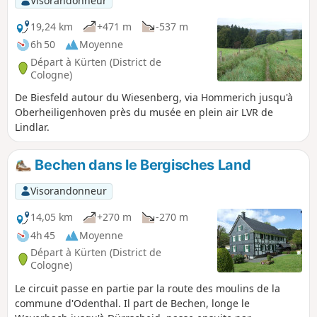
Visorandonneur
19,24 km
+471 m
-537 m
6h 50
Moyenne
Départ à Kürten (District de
Cologne)
De Biesfeld autour du Wiesenberg, via Hommerich jusqu'à
Oberheiligenhoven près du musée en plein air LVR de
Lindlar.
Bechen dans le Bergisches Land
Visorandonneur
14,05 km
+270 m
-270 m
4h 45
Moyenne
Départ à Kürten (District de
Cologne)
Le circuit passe en partie par la route des moulins de la
commune d'Odenthal. Il part de Bechen, longe le