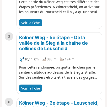
Cette partie du Kölner Weg est très différente des
étapes précédentes. À Winterscheid, on arrive sur
les hauteurs du Nutscheid et il n'y a qu'une seule
montée jusqu'à Altenherfen. On marche sur de
larges chemins forestiers et on profite de
Voir la fiche
superbes vues sur les montagnes au-delà de la
vallée de la Sieg, sur le Westerwald et le
5
Siebengebirge. Ce n'est qu'après Altenherfen que
Kölner Weg - 5e étape - De la
le Kölner Weg descend dans la vallée, avant de
vallée de la Sieg à la chaîne de
remonter fortement après Rieferath. Notre
collines de Leuscheid
randonnée variée se termine à Herchen, une
station climatique située dans l'un des plus
10,11 km
383 m
174 m
beaux endroits de la vallée de la Sieg.
Pour cette randonnée, on quitte Herchen par le
sentier d'altitude au-dessus de la Siegtalstraße.
Sur des sentiers étroits et à travers des gorges
profondes, on traverse des ponts étroits et de
nombreux virages en épingle à cheveux pour
Voir la fiche
rejoindre la gare de Herchen, bien au-dessus de
la Sieg. Ici, on traverse la Sieg et remonte à
6
nouveau. On se retrouve bientôt à nouveau au-
Kölner Weg - 6e étape - Leuscheid,