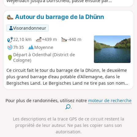
Weyerbach jusqu'à Dürrscheid, passe ensuite par
Trienenhaus et le moulin de Liesenberger, puis revient à
Bechen via Kochsfeld.
Autour du barrage de la Dhünn
Visorandonneur
22,10 km
+439 m
-440 m
7h 35
Moyenne
Départ à Odenthal (District de
Cologne)
Ce circuit fait le tour du barrage de la Dhünn, le deuxième
plus grand barrage d'eau potable d'Allemagne, dans le
Bergisches Land. Le Bergisches Land ne tire pas son nom
de la forme de son paysage, comme on pourrait le penser,
mais de ses anciens souverains, les ducs de Berg.
Pour plus de randonnées, utilisez notre
moteur de recherche
.
Les descriptions et la trace GPS de ce circuit restent la
propriété de leur auteur. Ne pas les copier sans son
autorisation.