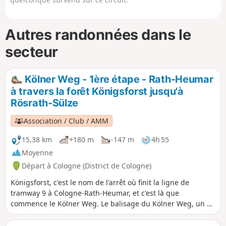
Autres randonnées dans le
secteur
Kölner Weg - 1ère étape - Rath-Heumar
à travers la forêt Königsforst jusqu'à
Rösrath-Sülze
Association / Club / AMM
15,38 km
+180 m
-147 m
4h 55
Moyenne
Départ à Cologne (District de Cologne)
Königsforst, c'est le nom de l'arrêt où finit la ligne de
tramway 9 à Cologne-Rath-Heumar, et c'est là que
commence le Kölner Weg. Le balisage du Kölner Weg, un K
blanc sur fond noir, qu'on voit pour la première fois à cet
endroit, nous guidera désormais en toute sécurité à travers