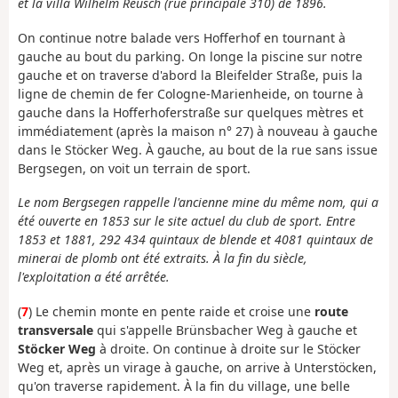
et la villa Wilhelm Reusch (rue principale 310) de 1896.
On continue notre balade vers Hofferhof en tournant à
gauche au bout du parking. On longe la piscine sur notre
gauche et on traverse d'abord la Bleifelder Straße, puis la
ligne de chemin de fer Cologne-Marienheide, on tourne à
gauche dans la Hofferhoferstraße sur quelques mètres et
immédiatement (après la maison n° 27) à nouveau à gauche
dans le Stöcker Weg. À gauche, au bout de la rue sans issue
Bergsegen, on voit un terrain de sport.
Le nom Bergsegen rappelle l'ancienne mine du même nom, qui a
été ouverte en 1853 sur le site actuel du club de sport. Entre
1853 et 1881, 292 434 quintaux de blende et 4081 quintaux de
minerai de plomb ont été extraits. À la fin du siècle,
l'exploitation a été arrêtée.
(
7
) Le chemin monte en pente raide et croise une
route
transversale
qui s'appelle Brünsbacher Weg à gauche et
Stöcker Weg
à droite. On continue à droite sur le Stöcker
Weg et, après un virage à gauche, on arrive à Unterstöcken,
qu'on traverse rapidement. À la fin du village, une belle