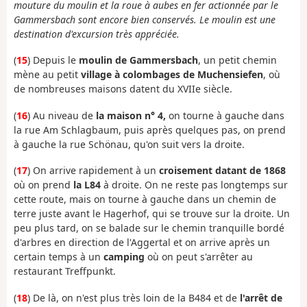
mouture du moulin et la roue à aubes en fer actionnée par le
Gammersbach sont encore bien conservés. Le moulin est une
destination d'excursion très appréciée.
(
15
) Depuis le
moulin de Gammersbach
, un petit chemin
mène au petit
village à colombages de Muchensiefen
, où
de nombreuses maisons datent du XVIIe siècle.
(
16
) Au niveau de
la maison n° 4,
on tourne à gauche dans
la rue Am Schlagbaum, puis après quelques pas, on prend
à gauche la rue Schönau, qu'on suit vers la droite.
(
17
) On arrive rapidement à un
croisement datant de 1868
où on prend
la L84
à droite. On ne reste pas longtemps sur
cette route, mais on tourne à gauche dans un chemin de
terre juste avant le Hagerhof, qui se trouve sur la droite. Un
peu plus tard, on se balade sur le chemin tranquille bordé
d'arbres en direction de l'Aggertal et on arrive après un
certain temps à un
camping
où on peut s'arrêter au
restaurant Treffpunkt.
(
18
) De là, on n'est plus très loin de la B484 et de
l'arrêt de