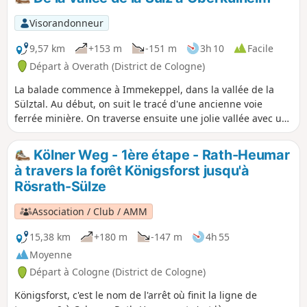
Visorandonneur
9,57 km
+153 m
-151 m
3h 10
Facile
Départ à Overath (District de Cologne)
La balade commence à Immekeppel, dans la vallée de la
Sülztal. Au début, on suit le tracé d'une ancienne voie
ferrée minière. On traverse ensuite une jolie vallée avec un
ruisseau, passe par Dresherscheid, puis Wildphal et
Oberkühlheim. On repasse ensuite par Obersteeg pour
Kölner Weg - 1ère étape - Rath-Heumar
revenir au point de départ.
à travers la forêt Königsforst jusqu'à
Rösrath-Sülze
Association / Club / AMM
15,38 km
+180 m
-147 m
4h 55
Moyenne
Départ à Cologne (District de Cologne)
Königsforst, c'est le nom de l'arrêt où finit la ligne de