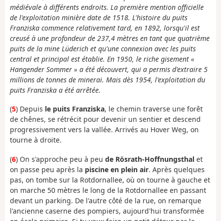
médiévale à différents endroits. La première mention officielle
de l'exploitation minière date de 1518. L'histoire du puits
Franziska commence relativement tard, en 1892, lorsqu'il est
creusé à une profondeur de 237,4 mètres en tant que quatrième
puits de la mine Lüderich et qu'une connexion avec les puits
central et principal est établie. En 1950, le riche gisement «
Hangender Sommer » a été découvert, qui a permis d'extraire 5
millions de tonnes de minerai. Mais dès 1954, l'exploitation du
puits Franziska a été arrêtée.
(
5
) Depuis
le puits Franziska
, le chemin traverse une forêt
de chênes, se rétrécit pour devenir un sentier et descend
progressivement vers la vallée. Arrivés au Hover Weg, on
tourne à droite.
(
6
) On s'approche peu à peu
de Rösrath-Hoffnungsthal
et
on passe peu après la
piscine en plein air
. Après quelques
pas, on tombe sur la Rotdornallee, où on tourne à gauche et
on marche 50 mètres le long de la Rotdornallee en passant
devant un parking. De l'autre côté de la rue, on remarque
l'ancienne caserne des pompiers, aujourd'hui transformée