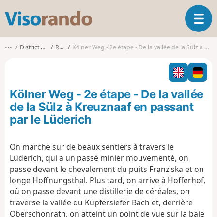
V
O
i
u
s
v
o
•••
District de Cologne
Rösrath
Kölner Weg - 2e étape - De la vallée de la Sülz à Kreuznaaf en passant par le Lüderich
r
r
i
a
r
n
l
d
Kölner Weg - 2e étape - De la vallée
a
o
n
de la Sülz à Kreuznaaf en passant
a
par le Lüderich
v
i
g
On marche sur de beaux sentiers à travers le
a
Lüderich, qui a un passé minier mouvementé, on
t
passe devant le chevalement du puits Franziska et on
i
longe Hoffnungsthal. Plus tard, on arrive à Hofferhof,
o
où on passe devant une distillerie de céréales, on
n
traverse la vallée du Kupfersiefer Bach et, derrière
Oberschönrath, on atteint un point de vue sur la baie