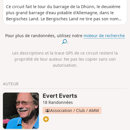
Ce circuit fait le tour du barrage de la Dhünn, le deuxième
plus grand barrage d'eau potable d'Allemagne, dans le
Bergisches Land. Le Bergisches Land ne tire pas son nom
de la forme de son paysage, comme on pourrait le penser,
mais de ses anciens souverains, les ducs de Berg.
Pour plus de randonnées, utilisez notre
moteur de recherche
.
Les descriptions et la trace GPS de ce circuit restent la
propriété de leur auteur. Ne pas les copier sans son
autorisation.
AUTEUR
Evert Everts
18 Randonnées
Association / Club / AMM