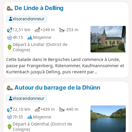
Bechen via Kochsfeld.
De Linde à Delling
Visorandonneur
12,51 km
+249 m
-253 m
4h 15
Moyenne
Départ à Lindlar (District de
Cologne)
Cette balade dans le Bergisches Land commence à Linde,
passe par Frangenberg, Rölenommer, Kaufmannsommer et
Kurtenbach jusqu'à Delling, puis revient par
Schultheismühle, Olpermühle, Kohlgrube, Bosbach et
Müllersommer jusqu'à Linde.
Autour du barrage de la Dhünn
Visorandonneur
22,10 km
+439 m
-440 m
7h 35
Moyenne
Départ à Odenthal (District de
Cologne)