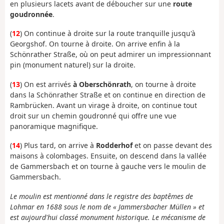
en plusieurs lacets avant de déboucher sur une
route
goudronnée
.
(
12
) On continue à droite sur la route tranquille jusqu'à
Georgshof. On tourne à droite. On arrive enfin à la
Schönrather Straße, où on peut admirer un impressionnant
pin (monument naturel) sur la droite.
(
13
) On est arrivés
à Oberschönrath
, on tourne à droite
dans la Schönrather Straße et on continue en direction de
Rambrücken. Avant un virage à droite, on continue tout
droit sur un chemin goudronné qui offre une vue
panoramique magnifique.
(
14
) Plus tard, on arrive à
Rodderhof
et on passe devant des
maisons à colombages. Ensuite, on descend dans la vallée
de Gammersbach et on tourne à gauche vers le moulin de
Gammersbach.
Le moulin est mentionné dans le registre des baptêmes de
Lohmar en 1688 sous le nom de « Jammersbacher Müllen » et
est aujourd'hui classé monument historique. Le mécanisme de