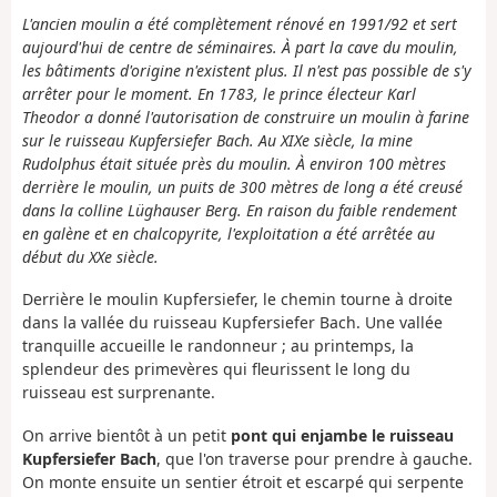
L'ancien moulin a été complètement rénové en 1991/92 et sert
aujourd'hui de centre de séminaires. À part la cave du moulin,
les bâtiments d'origine n'existent plus. Il n'est pas possible de s'y
arrêter pour le moment. En 1783, le prince électeur Karl
Theodor a donné l'autorisation de construire un moulin à farine
sur le ruisseau Kupfersiefer Bach. Au XIXe siècle, la mine
Rudolphus était située près du moulin. À environ 100 mètres
derrière le moulin, un puits de 300 mètres de long a été creusé
dans la colline Lüghauser Berg. En raison du faible rendement
en galène et en chalcopyrite, l'exploitation a été arrêtée au
début du XXe siècle.
Derrière le moulin Kupfersiefer, le chemin tourne à droite
dans la vallée du ruisseau Kupfersiefer Bach. Une vallée
tranquille accueille le randonneur ; au printemps, la
splendeur des primevères qui fleurissent le long du
ruisseau est surprenante.
On arrive bientôt à un petit
pont qui enjambe le ruisseau
Kupfersiefer Bach
, que l'on traverse pour prendre à gauche.
On monte ensuite un sentier étroit et escarpé qui serpente