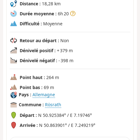
Distance :
18,28 km
Durée moyenne :
6h 20
Difficulté :
Moyenne
Retour au départ :
Non
Dénivelé positif :
+ 379 m
Dénivelé négatif :
- 398 m
Point haut :
264 m
Point bas :
69 m
Pays :
Allemagne
Commune :
Rösrath
Départ :
N 50.925384° / E 7.19746°
Arrivée :
N 50.863901° / E 7.249219°