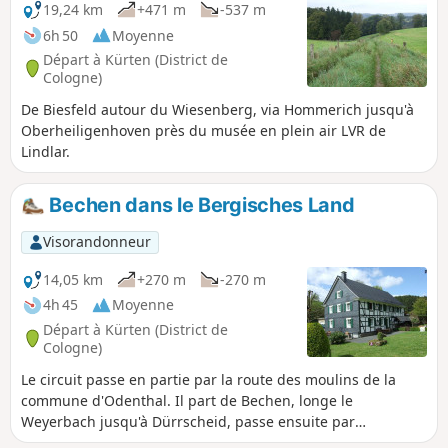
19,24 km
+471 m
-537 m
6h 50
Moyenne
Départ à Kürten (District de
Cologne)
De Biesfeld autour du Wiesenberg, via Hommerich jusqu'à
Oberheiligenhoven près du musée en plein air LVR de
Lindlar.
Bechen dans le Bergisches Land
Visorandonneur
14,05 km
+270 m
-270 m
4h 45
Moyenne
Départ à Kürten (District de
Cologne)
Le circuit passe en partie par la route des moulins de la
commune d'Odenthal. Il part de Bechen, longe le
Weyerbach jusqu'à Dürrscheid, passe ensuite par
Trienenhaus et le moulin de Liesenberger, puis revient à