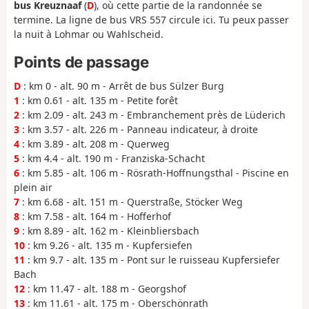
bus Kreuznaaf
(
D
), où cette partie de la randonnée se
termine. La ligne de bus VRS 557 circule ici. Tu peux passer
la nuit à Lohmar ou Wahlscheid.
Points de passage
D
: km 0 - alt. 90 m - Arrêt de bus Sülzer Burg
1
: km 0.61 - alt. 135 m - Petite forêt
2
: km 2.09 - alt. 243 m - Embranchement près de Lüderich
3
: km 3.57 - alt. 226 m - Panneau indicateur, à droite
4
: km 3.89 - alt. 208 m - Querweg
5
: km 4.4 - alt. 190 m - Franziska-Schacht
6
: km 5.85 - alt. 106 m - Rösrath-Hoffnungsthal - Piscine en
plein air
7
: km 6.68 - alt. 151 m - Querstraße, Stöcker Weg
8
: km 7.58 - alt. 164 m - Hofferhof
9
: km 8.89 - alt. 162 m - Kleinbliersbach
10
: km 9.26 - alt. 135 m - Kupfersiefen
11
: km 9.7 - alt. 135 m - Pont sur le ruisseau Kupfersiefer
Bach
12
: km 11.47 - alt. 188 m - Georgshof
13
: km 11.61 - alt. 175 m - Oberschönrath