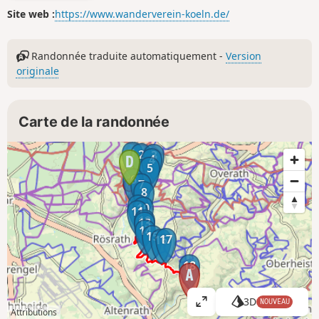
Site web :
https://www.wanderverein-koeln.de/
Randonnée traduite automatiquement -
Version
originale
Carte de la randonnée
1
2
3
4
5
6
7
8
9
10
11
12
13
14
15
17
16
18
3D
NOUVEAU
A
Attributions