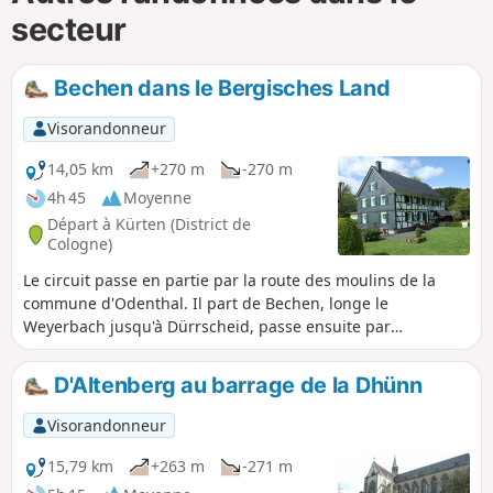
secteur
Bechen dans le Bergisches Land
Visorandonneur
14,05 km
+270 m
-270 m
4h 45
Moyenne
Départ à Kürten (District de
Cologne)
Le circuit passe en partie par la route des moulins de la
commune d'Odenthal. Il part de Bechen, longe le
Weyerbach jusqu'à Dürrscheid, passe ensuite par
Trienenhaus et le moulin de Liesenberger, puis revient à
Bechen via Kochsfeld.
D'Altenberg au barrage de la Dhünn
Visorandonneur
15,79 km
+263 m
-271 m