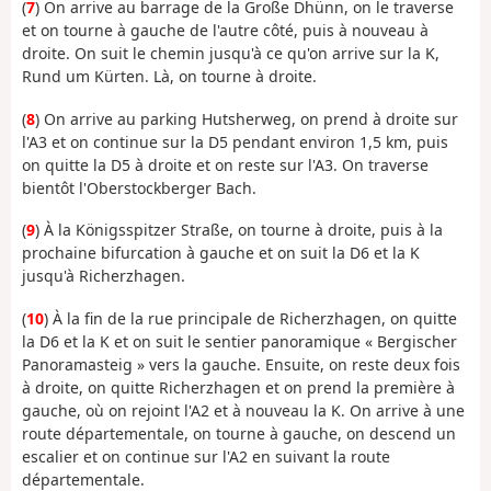
(
7
) On arrive au barrage de la Große Dhünn, on le traverse
et on tourne à gauche de l'autre côté, puis à nouveau à
droite. On suit le chemin jusqu'à ce qu'on arrive sur la K,
Rund um Kürten. Là, on tourne à droite.
(
8
) On arrive au parking Hutsherweg, on prend à droite sur
l'A3 et on continue sur la D5 pendant environ 1,5 km, puis
on quitte la D5 à droite et on reste sur l'A3. On traverse
bientôt l'Oberstockberger Bach.
(
9
) À la Königsspitzer Straße, on tourne à droite, puis à la
prochaine bifurcation à gauche et on suit la D6 et la K
jusqu'à Richerzhagen.
(
10
) À la fin de la rue principale de Richerzhagen, on quitte
la D6 et la K et on suit le sentier panoramique « Bergischer
Panoramasteig » vers la gauche. Ensuite, on reste deux fois
à droite, on quitte Richerzhagen et on prend la première à
gauche, où on rejoint l'A2 et à nouveau la K. On arrive à une
route départementale, on tourne à gauche, on descend un
escalier et on continue sur l'A2 en suivant la route
départementale.