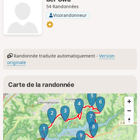
54 Randonnées
Visorandonneur
Randonnée traduite automatiquement -
Version
originale
Carte de la randonnée
5
6
4
3
2
7
8
1
9