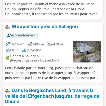
Ce circuit part de Dhünn et mène à la vallée de la Kleine
Dhünn. Depuis les débuts du barrage de la Große
Dhünntalsperre, il redescend par les hauteurs pour revenir
à Dhünn.
Wuppertour près de Solingen
Visorandonneur
16,14 km
+485 m
-478 m
6h 00
Moyenne
Départ à Solingen
(Regierungsbezirk Düsseldorf)
Cette balade part d'Unterburg, passe par le château de
Burg, longe les pentes de la Wupper jusqu'à Wupperhof,
puis revient par l'autre rive de la Wupper en passant par
Balkhausen et Glüder. Le « Bergische Weg » nous
accompagne sur une grande partie du chemin.
Dans le Bergisches Land, à travers la
vallée de l'Eifgenbach jusqu'au barrage de
Dhünn