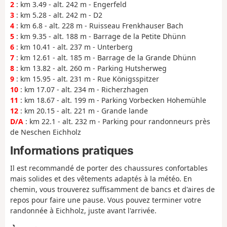
2
: km 3.49 - alt. 242 m - Engerfeld
3
: km 5.28 - alt. 242 m - D2
4
: km 6.8 - alt. 228 m - Ruisseau Frenkhauser Bach
5
: km 9.35 - alt. 188 m - Barrage de la Petite Dhünn
6
: km 10.41 - alt. 237 m - Unterberg
7
: km 12.61 - alt. 185 m - Barrage de la Grande Dhünn
8
: km 13.82 - alt. 260 m - Parking Hutsherweg
9
: km 15.95 - alt. 231 m - Rue Königsspitzer
10
: km 17.07 - alt. 234 m - Richerzhagen
11
: km 18.67 - alt. 199 m - Parking Vorbecken Hohemühle
12
: km 20.15 - alt. 221 m - Grande lande
D/A
: km 22.1 - alt. 232 m - Parking pour randonneurs près
de Neschen Eichholz
Informations pratiques
Il est recommandé de porter des chaussures confortables
mais solides et des vêtements adaptés à la météo. En
chemin, vous trouverez suffisamment de bancs et d'aires de
repos pour faire une pause. Vous pouvez terminer votre
randonnée à Eichholz, juste avant l'arrivée.