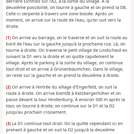
derrière Eichholz sur l'A2, à la sortie du village. À la
deuxième possibilité, on tourne à gauche et on prend la D8.
Celle-ci serpente à travers une zone boisée. Après un
moment, on arrive sur la route de l'eau, qu'on suit vers la
droite.
(
1
) On arrive au barrage, on le traverse et on suit la route au
bord de l'eau sur la gauche jusqu'à la prochaine rue. Là, on
tourne à droite. On traverse le petit village de Lindscheid en
suivant la D1 vers la droite et on quitte rapidement le
village. Après le parking à la sortie du village, on continue
tout droit et on arrive à Grünenbäumchen. Dans le village,
on reste sur la gauche et on prend la deuxième à droite.
(
2
) On arrive à l'entrée du village d'Engerfeld, on suit la
route à droite. On arrive bientôt à Ketzbergerhöher et on
passe devant la tour Hindenburg. À environ 500 m après la
tour, on tourne à droite, on continue sur la D1 et la D2
jusqu'au prochain croisement.
(
3
) La D1 continue tout droit. On la quitte cependant ici en
prenant à gauche et on suit la D2 jusqu'à la deuxième