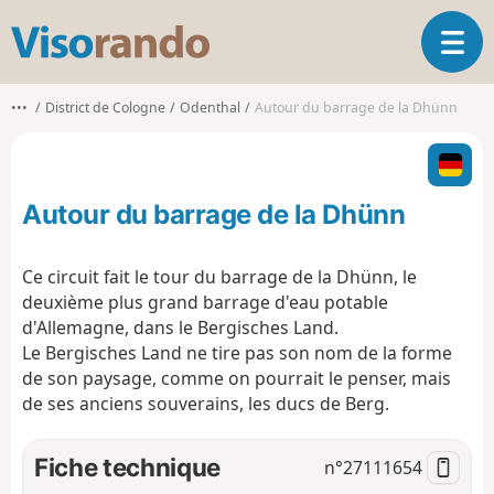
V
O
i
u
s
v
o
•••
District de Cologne
Odenthal
Autour du barrage de la Dhünn
r
r
i
a
r
n
l
d
Autour du barrage de la Dhünn
a
o
n
a
Ce circuit fait le tour du barrage de la Dhünn, le
v
deuxième plus grand barrage d'eau potable
i
d'Allemagne, dans le Bergisches Land.
g
Le Bergisches Land ne tire pas son nom de la forme
a
t
de son paysage, comme on pourrait le penser, mais
i
de ses anciens souverains, les ducs de Berg.
o
n
Fiche technique
n°
27111654