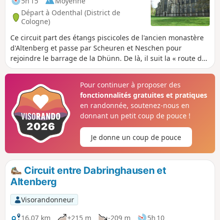
5h 15
Moyenne
Départ à Odenthal (District de
Cologne)
Ce circuit part des étangs piscicoles de l'ancien monastère
d'Altenberg et passe par Scheuren et Neschen pour
rejoindre le barrage de la Dhünn. De là, il suit la « route de
l'eau » pour revenir au point de départ en passant par la
cathédrale d'Altenberg.
Pour continuer à proposer des
fonctionnalités gratuites et pratiques
en randonnée, soutenez-nous en
donnant un petit coup de pouce !
Je donne un coup de pouce
Circuit entre Dabringhausen et
Altenberg
Visorandonneur
16,07 km
+215 m
-209 m
5h 10