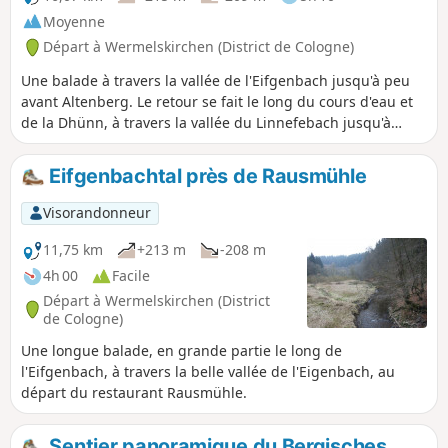
Moyenne
Départ à Wermelskirchen (District de Cologne)
Une balade à travers la vallée de l'Eifgenbach jusqu'à peu
avant Altenberg. Le retour se fait le long du cours d'eau et
de la Dhünn, à travers la vallée du Linnefebach jusqu'à
Dabringhausen. La vallée de l'Eifgenbach est l'une des plus
belles vallées du Bergisches Land.
Eifgenbachtal près de Rausmühle
Visorandonneur
11,75 km
+213 m
-208 m
4h 00
Facile
Départ à Wermelskirchen (District
de Cologne)
Une longue balade, en grande partie le long de
l'Eifgenbach, à travers la belle vallée de l'Eigenbach, au
départ du restaurant Rausmühle.
Sentier panoramique du Bergisches