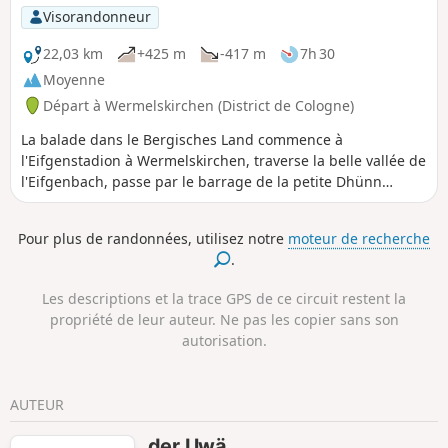
Visorandonneur
22,03 km
+425 m
-417 m
7h 30
Moyenne
Départ à Wermelskirchen (District de Cologne)
La balade dans le Bergisches Land commence à
l'Eifgenstadion à Wermelskirchen, traverse la belle vallée de
l'Eifgenbach, passe par le barrage de la petite Dhünn
jusqu'au barrage de la Große Dhünn, puis revient par
Großrostringhausen, Oberpilghausen, passe par Dhünn et
Pour plus de randonnées, utilisez notre
moteur de recherche
revient au point de départ.
.
Les descriptions et la trace GPS de ce circuit restent la
propriété de leur auteur. Ne pas les copier sans son
autorisation.
AUTEUR
der Uwä