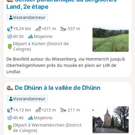
Land, 2e étape
Visorandonneur
19,24 km
+471 m
-537 m
6h 50
Moyenne
Départ à Kürten (District de
Cologne)
De Biesfeld autour du Wiesenberg, via Hommerich jusqu'à
Oberheiligenhoven près du musée en plein air LVR de
Lindlar.
De Dhünn à la vallée de Dhünn
Visorandonneur
14,13 km
+215 m
-211 m
4h 40
Moyenne
Départ à Wermelskirchen (District
de Cologne)