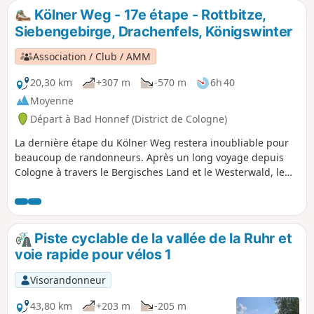
Kölner Weg - 17e étape - Rottbitze,
Siebengebirge, Drachenfels, Königswinter
Association / Club / AMM
20,30 km
+307 m
-570 m
6h 40
Moyenne
Départ à Bad Honnef (District de Cologne)
La dernière étape du Kölner Weg restera inoubliable pour
beaucoup de randonneurs. Après un long voyage depuis
Cologne à travers le Bergisches Land et le Westerwald, le
Kölner Weg mène au Himmerich, qui nous offre des vues
magnifiques. Ensuite, le chemin approche de ses dernières
étapes, qui sont peut-être les plus belles. On parcourt de
superbes sentiers forestiers à travers le Siebengebirge et
Piste cyclable de la vallée de la Ruhr et
on peut faire un détour par le Löwenburg. Pour finir, on
voie rapide pour vélos 1
visite le Drachenfels et on marche à travers la célèbre vallée
des rossignols jusqu'à Königswinter.
Visorandonneur
43,80 km
+203 m
-205 m