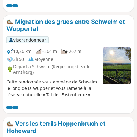
Migration des grues entre Schwelm et
Wuppertal
Visorandonneur
10,86 km
+264 m
-267 m
3h 50
Moyenne
Départ à Schwelm (Regierungsbezirk
Arnsberg)
Cette randonnée vous emmène de Schwelm
le long de la Wupper et vous ramène à la
réserve naturelle « Tal der Fastenbecke ». On
y était en novembre et on a pu observer le
vol des grues cendrées au-dessus de nos
têtes.
Vers les terrils Hoppenbruch et
Hoheward