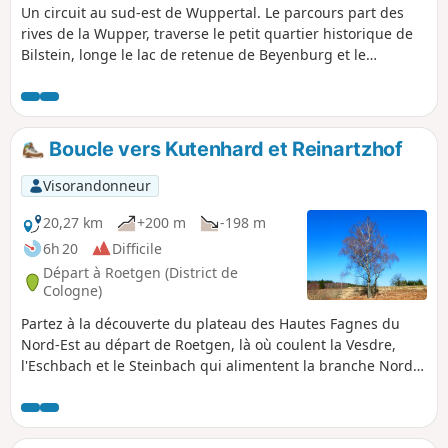
Un circuit au sud-est de Wuppertal. Le parcours part des
rives de la Wupper, traverse le petit quartier historique de
Bilstein, longe le lac de retenue de Beyenburg et le
ruisseau Spreeler Bach, en direction de Griesensiepen,
passe par Hillringhausen, presque jusqu’à Königsfeld, puis
longe Winterberg près d’Ennepetal avant de revenir au
point de départ. Attention ! La fin du parcours a entre-
Boucle vers Kutenhard et Reinartzhof
temps changé. Voir les commentaires.
Visorandonneur
20,27 km
+200 m
-198 m
6h 20
Difficile
Départ à Roetgen (District de
Cologne)
Partez à la découverte du plateau des Hautes Fagnes du
Nord-Est au départ de Roetgen, là où coulent la Vesdre,
l'Eschbach et le Steinbach qui alimentent la branche Nord
du barrage d'Eupenà la fois réservoir d'eau potable et
centrale hydro-électrique. Kutenhard est la zone fagnarde
où se forme l'Eschbach. Le Steinbach, affluent de l'Eschbach