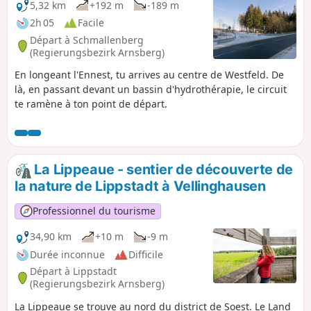
5,32 km
+192 m
-189 m
2h 05
Facile
Départ à Schmallenberg
(Regierungsbezirk Arnsberg)
En longeant l'Ennest, tu arrives au centre de Westfeld. De
là, en passant devant un bassin d'hydrothérapie, le circuit
te ramène à ton point de départ.
La Lippeaue - sentier de découverte de
la nature de Lippstadt à Vellinghausen
Professionnel du tourisme
34,90 km
+10 m
-9 m
Durée inconnue
Difficile
Départ à Lippstadt
(Regierungsbezirk Arnsberg)
La Lippeaue se trouve au nord du district de Soest. Le Land