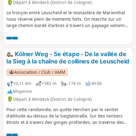
Départ à Windeck (District de Cologne)
Le tronçon entre Leuscheid et le monastère de Marienthal
nous réserve plein de moments forts. On marche sur un
large chemin bordé d'arbres à travers un paysage vallonné.
De nouvelles vues surprenantes s'offrent à nous à chaque
instant. Après Ehrentalsmühle, on doit monter un peu dans
la forêt jusqu'à Ückertseifen, mais nos efforts sont
récompensés par une vue sur le Hammer Ländchen. Après
Kölner Weg - 5e étape - De la vallée de
avoir passé le chêne merveilleux près de Birkenbeul, on
la Sieg à la chaîne de collines de Leuscheid
grimpe enfin au Beulskopf avec la tour Raiffeisen. En
longeant la lisière de la forêt, on passe Hilgenroth, on
Association / Club / AMM
retrouve une magnifique forêt et on arrive enfin à
Marienthal avec son ancien monastère.
10,11 km
+383 m
-174 m
4h 00
Moyenne
Départ à Windeck (District de Cologne)
Pour cette randonnée, on quitte Herchen par le sentier
d'altitude au-dessus de la Siegtalstraße. Sur des sentiers
étroits et à travers des gorges profondes, on traverse des
ponts étroits et de nombreux virages en épingle à cheveux
pour rejoindre la gare de Herchen, bien au-dessus de la