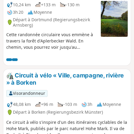
10,24 km
+133 m
-130 m
3h 20
Moyenne
Départ à Dortmund (Regierungsbezirk
Arnsberg)
Cette randonnée circulaire vous emmène à
travers la forêt d'Aplerbecker Wald. En
chemin, vous pourrez voir jusqu'au
Sauerland.
Circuit à vélo « Ville, campagne, rivière
» à Borken
Visorandonneur
48,08 km
+96 m
-103 m
3h
Moyenne
Départ à Borken (Regierungsbezirk Münster)
Ce circuit à vélo s'inspire d'un des itinéraires cyclables de la
Hohe Mark, publiés par le parc naturel Hohe Mark. Il va de