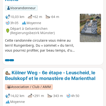
Visorandonneur
10,03 km
+62 m
-64 m
3h 05
Moyenne
Départ à Gelsenkirchen
(Regierungsbezirk Münster)
Cette randonnée circulaire vous mène au
terril Rungenberg. Du « sommet » du terril,
vous pourrez profiter, par beau temps, d'une
vue imprenable sur la région verdoyante de
la Ruhr.
Kölner Weg - 6e étape - Leuscheid, le
Beulskopf et le monastère de Marienthal
Association / Club / AMM
14,02 km
+291 m
-343 m
4h 50
Moyenne