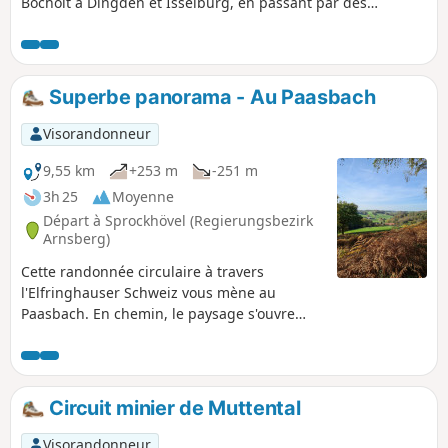
Bocholt à Dingden et Isselburg, en passant par des
paysages champêtres, la rivière Aa et des châteaux
historiques.
Superbe panorama - Au Paasbach
Visorandonneur
9,55 km
+253 m
-251 m
3h 25
Moyenne
Départ à Sprockhövel (Regierungsbezirk
Arnsberg)
Cette randonnée circulaire à travers
l'Elfringhauser Schweiz vous mène au
Paasbach. En chemin, le paysage s'ouvre
régulièrement sur de larges panoramas.
Circuit minier de Muttental
Visorandonneur