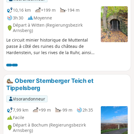
10,16 km
+199 m
-194 m
3h 30
Moyenne
Départ à Witten (Regierungsbezirk
Arnsberg)
Le circuit minier historique de Muttental
passe à côté des ruines du château de
Hardenstein, sur les rives de la Ruhr, ainsi
que par la mine Nachtigall. Tu y trouveras
un musée avec une expo intéressante.
Oberer Stemberger Teich et
Tippelsberg
Visorandonneur
7,99 km
+99 m
-99 m
2h 35
Facile
Départ à Bochum (Regierungsbezirk
Arnsberg)