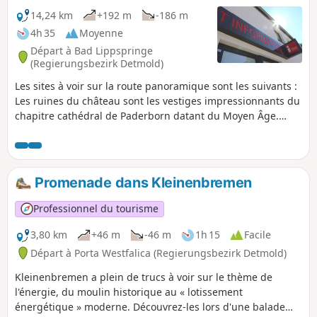
14,24 km
+192 m
-186 m
4h 35
Moyenne
Départ à Bad Lippspringe
(Regierungsbezirk Detmold)
Les sites à voir sur la route panoramique sont les suivants :
Les ruines du château sont les vestiges impressionnants du
chapitre cathédral de Paderborn datant du Moyen Âge.
Elles servent aujourd'hui de décor pour des spectacles, des
mariages et des soirées gastronomiques. Le palais princier
rappelle l'époque fastueuse des thermes d'antan, lorsqu'il
servait de maison de cure au duc Adolphe de Nassau et à
Promenade dans Kleinenbremen
sa cour. C'est aujourd'hui le plus ancien bâtiment des
installations thermales de Bad Lippspringe. La région
Professionnel du tourisme
autour du lac Dedinger-Heide-See est un coin sympa pour
se détendre et un lieu de reproduction pour plein d'oiseaux
3,80 km
+46 m
-46 m
1h 15
Facile
aquatiques, avec un circuit de randonnée.
Départ à Porta Westfalica (Regierungsbezirk Detmold)
Kleinenbremen a plein de trucs à voir sur le thème de
l'énergie, du moulin historique au « lotissement
énergétique » moderne. Découvrez-les lors d'une balade