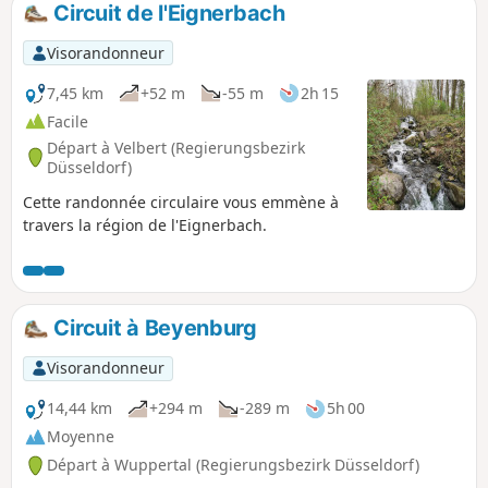
Circuit de l'Eignerbach
p
Visorandonneur
7,45 km
+52 m
-55 m
2h 15
Facile
Départ à Velbert (Regierungsbezirk
Düsseldorf)
Cette randonnée circulaire vous emmène à
travers la région de l'Eignerbach.
Circuit à Beyenburg
Visorandonneur
14,44 km
+294 m
-289 m
5h 00
Moyenne
Départ à Wuppertal (Regierungsbezirk Düsseldorf)