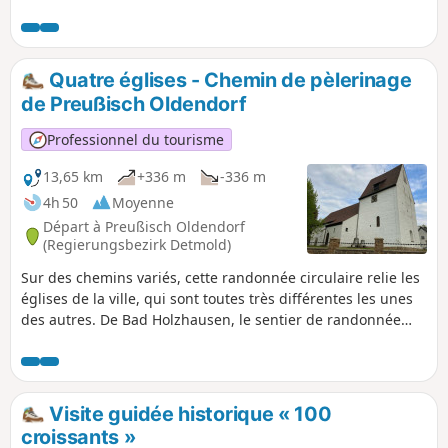
d'environ 4 km dans le village. Suivez les panneaux du
sentier de randonnée A4.
Quatre églises - Chemin de pèlerinage
de Preußisch Oldendorf
Professionnel du tourisme
13,65 km
+336 m
-336 m
4h 50
Moyenne
Départ à Preußisch Oldendorf
(Regierungsbezirk Detmold)
Sur des chemins variés, cette randonnée circulaire relie les
églises de la ville, qui sont toutes très différentes les unes
des autres. De Bad Holzhausen, le sentier de randonnée
balisé « Kurwanderweg » mène à Preußisch Oldendorf, puis
à Börninghausen dans la vallée de l'Eggetal, en passant par
la crête du Wiehengebirge. Une montée vers Limberg, qui
passe devant la maison forestière et les ruines du château,
Visite guidée historique « 100
ramène à Bad Holzhausen. La randonnée peut commencer
croissants »
et finir à n'importe quelle église. En plus, tu peux prendre