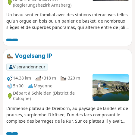
de Vogelsang, qui, depuis le retrait d'Allemagne des
(Regierungsbezirk Arnsberg)
troupes anglaises puis belges, a été reconverti en un centre
Un beau sentier familial avec des stations interactives telles
de mémoire.
qu'un orgue en bois ou un panier de basket, de nombreux
sièges et de superbes panoramas, qui alterne entre de jolis
sentiers étroits et des chemins un peu plus larges.
Vogelsang IP
Visorandonneur
14,38 km
+318 m
-320 m
5h 00
Moyenne
Départ à Schleiden (District de
Cologne)
L'immense plateau de Dreiborn, au paysage de landes et de
prairies, surplombe l'Urftsee, l'un des lacs composant le
complexe des barrages de la Rur. Sur ce plateau il y avait
autrefois un village, dont il ne reste aujourd'hui que l'église
et l'école. À l'Est de ce plateau, en rive gauche de l'Urft, se