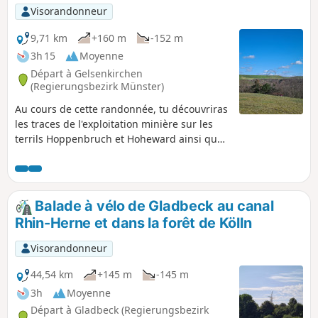
Visorandonneur
9,71 km
+160 m
-152 m
3h 15
Moyenne
Départ à Gelsenkirchen
(Regierungsbezirk Münster)
Au cours de cette randonnée, tu découvriras
les traces de l'exploitation minière sur les
terrils Hoppenbruch et Hoheward ainsi que
sur le site de l'ancienne mine Ewald.
Balade à vélo de Gladbeck au canal
Rhin-Herne et dans la forêt de Kölln
Visorandonneur
44,54 km
+145 m
-145 m
3h
Moyenne
Départ à Gladbeck (Regierungsbezirk