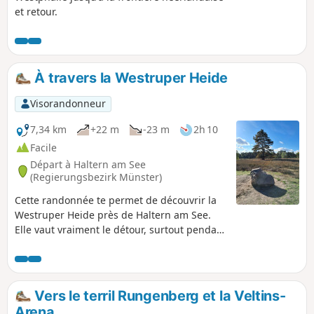
et retour.
À travers la Westruper Heide
Visorandonneur
7,34 km
+22 m
-23 m
2h 10
Facile
Départ à Haltern am See
(Regierungsbezirk Münster)
Cette randonnée te permet de découvrir la
Westruper Heide près de Haltern am See.
Elle vaut vraiment le détour, surtout pendant
la floraison de la bruyère. On y était à une
autre période de l'année.
Vers le terril Rungenberg et la Veltins-
Arena