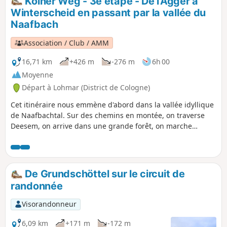
Kölner Weg - 3e étape - De l'Agger à
Winterscheid en passant par la vallée du
Naafbach
Association / Club / AMM
16,71 km
+426 m
-276 m
6h 00
Moyenne
Départ à Lohmar (District de Cologne)
Cet itinéraire nous emmène d'abord dans la vallée idyllique
de Naafbachtal. Sur des chemins en montée, on traverse
Deesem, on arrive dans une grande forêt, on marche
jusqu'au Wahnbach et on arrive à Neunkirchen. Là, l'église
Sainte-Marguerite vaut le détour. En passant par Ingersau,
on arrive dans la vallée de Bröltal. Après
Winterscheiderbröl, on affronte une nouvelle montée
De Grundschöttel sur le circuit de
difficile avant d'arriver à Winterscheid, à l'église Saint-
randonnée
Servais.
Visorandonneur
6,09 km
+171 m
-172 m