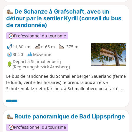
De Schanze à Grafschaft, avec un
détour par le sentier Kyrill (conseil du bus
de randonnée)
Professionnel du tourisme
11,80 km
+165 m
-375 m
3h 50
Moyenne
Départ à Schmallenberg
(Regierungsbezirk Arnsberg)
Le bus de randonnée du Schmallenberger Sauerland (fermé
le lundi, vérifie les horaires) te prendra aux arrêts «
Schützenplatz » et « Kirche » à Schmallenberg ou à l'arrêt «
Kirche » à Grafschaft et t'emmènera au parking de
randonnée à Schanze. De là, tu marches sans montées
notables sur le sentier Kyrill-Pfad Schanze, en passant
devant les sculptures « Krummstab », « Hexenplatz » et «
Route panoramique de Bad Lippspringe
Blinker II » jusqu'à Grafschaft.
Professionnel du tourisme