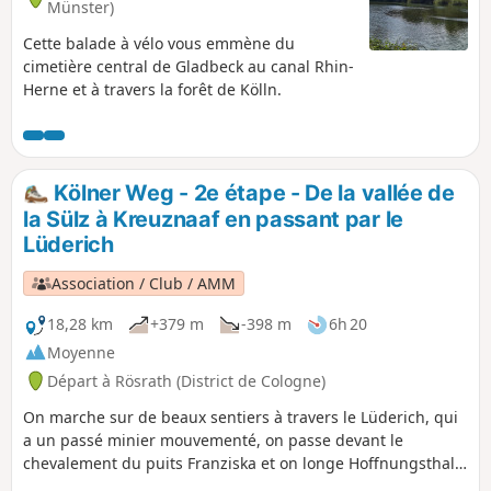
Münster)
Cette balade à vélo vous emmène du
cimetière central de Gladbeck au canal Rhin-
Herne et à travers la forêt de Kölln.
Kölner Weg - 2e étape - De la vallée de
la Sülz à Kreuznaaf en passant par le
Lüderich
Association / Club / AMM
18,28 km
+379 m
-398 m
6h 20
Moyenne
Départ à Rösrath (District de Cologne)
On marche sur de beaux sentiers à travers le Lüderich, qui
a un passé minier mouvementé, on passe devant le
chevalement du puits Franziska et on longe Hoffnungsthal.
Plus tard, on arrive à Hofferhof, où on passe devant une