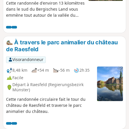
Cette randonnée d'environ 13 kilomètres
dans le sud du Bergisches Land vous
emmène tout autour de la vallée du
Brölbach. Depuis le parking de
randonnée de Marienfelde, vous
marchez en direction de Bruchhausen
et Niederbreidenbach à travers de doux
À travers le parc animalier du château
paysages champêtres et le long d'arbres
de Raesfeld
fruitiers. Les collines qui entourent la
vallée offrent de belles vues et tu
Visorandonneur
trouveras ici et là de super spots pour
faire une pause pique-nique. Si tu
8,48 km
+54 m
-56 m
2h 35
préfères t'arrêter en chemin, tu peux
Facile
t'arrêter au restaurant Stommel à
Départ à Raesfeld (Regierungsbezirk
Müllerhof et au café Alte Schule près de
Münster)
Niederbonrath. Là, le chemin fait un
Cette randonnée circulaire fait le tour du
virage et te ramène au point de départ.
château de Raesfeld et traverse le parc
animalier du château.