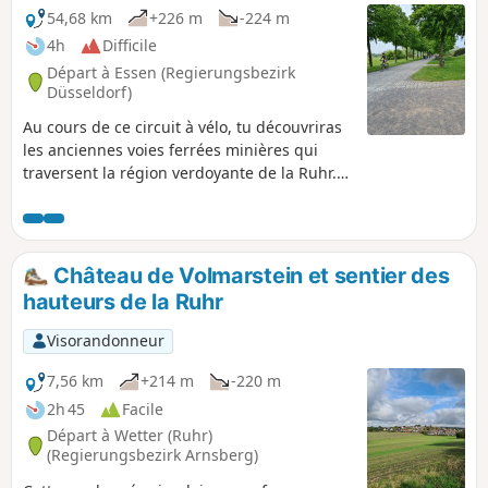
54,68 km
+226 m
-224 m
4h
Difficile
Départ à Essen (Regierungsbezirk
Düsseldorf)
Au cours de ce circuit à vélo, tu découvriras
les anciennes voies ferrées minières qui
traversent la région verdoyante de la Ruhr.
Tu emprunteras la Springorum-Trasse,
l'Erzbahntrasse et la Nordsterntrasse depuis
Essen et tu découvriras de près la
transformation de l'industrie minière en
Château de Volmarstein et sentier des
capitale verte de l'Europe 2017.
hauteurs de la Ruhr
Visorandonneur
7,56 km
+214 m
-220 m
2h 45
Facile
Départ à Wetter (Ruhr)
(Regierungsbezirk Arnsberg)