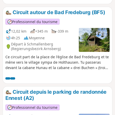
trouve Vogelsang, une forteresse "moderne" construite par
le régime du Troisième Reich. Avant la guerre, cet immense
Circuit autour de Bad Fredeburg (BF5)
complexe servait de lieu de formation prestigieux pour la
future élite nazie. Après la guerre, le site sera occupé
Professionnel du tourisme
successivement par les armées britannique et belge
pendant plusieurs décennies. Aujourd'hui, Vogelsang a été
12,02 km
+345 m
-339 m
renommé en Vogelsang Internationaler Platz et est devenu
4h 25
Moyenne
un centre international de mémoire qui retrace non
Départ à Schmallenberg
seulement les faits historiques de l'époque nazie, mais
(Regierungsbezirk Arnsberg)
aborde aussi des considérations, messages et réflexions
Ce circuit part de la place de l'église de Bad Fredeburg et te
ayant trait à la vie sociale actuelle.
mène vers le village sympa de Holthausen. Tu passeras
devant la cabane Hunau et la cabane « drei Buchen » (trois
hêtres). Ensuite, tu redescends vers le centre de Bad
Fredeburg.
Circuit depuis le parking de randonnée
Ennest (A2)
Professionnel du tourisme