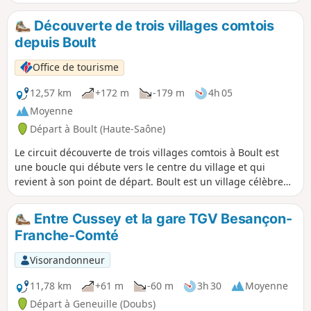
Découverte de trois villages comtois
depuis Boult
Office de tourisme
12,57 km
+172 m
-179 m
4h 05
Moyenne
Départ à Boult (Haute-Saône)
Le circuit découverte de trois villages comtois à Boult est
une boucle qui débute vers le centre du village et qui
revient à son point de départ. Boult est un village célèbre
pour sa tradition de la terre cuite.
Entre Cussey et la gare TGV Besançon-
Franche-Comté
Visorandonneur
11,78 km
+61 m
-60 m
3h 30
Moyenne
Départ à Geneuille (Doubs)