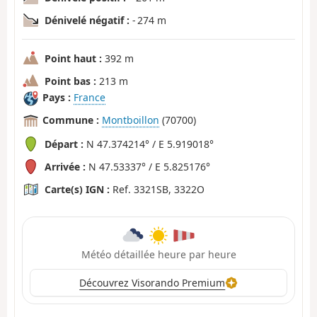
Dénivelé négatif :
- 274 m
Point haut :
392 m
Point bas :
213 m
Pays :
France
Commune :
Montboillon
(70700)
Départ :
N 47.374214° / E 5.919018°
Arrivée :
N 47.53337° / E 5.825176°
Carte(s) IGN :
Ref. 3321SB, 3322O
Météo détaillée heure par heure
Découvrez Visorando Premium