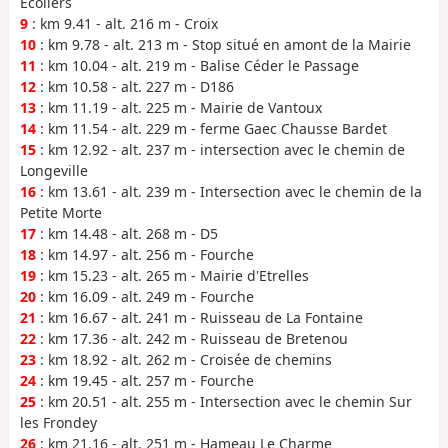
Écoliers
9
: km 9.41 - alt. 216 m - Croix
10
: km 9.78 - alt. 213 m - Stop situé en amont de la Mairie
11
: km 10.04 - alt. 219 m - Balise Céder le Passage
12
: km 10.58 - alt. 227 m - D186
13
: km 11.19 - alt. 225 m - Mairie de Vantoux
14
: km 11.54 - alt. 229 m - ferme Gaec Chausse Bardet
15
: km 12.92 - alt. 237 m - intersection avec le chemin de
Longeville
16
: km 13.61 - alt. 239 m - Intersection avec le chemin de la
Petite Morte
17
: km 14.48 - alt. 268 m - D5
18
: km 14.97 - alt. 256 m - Fourche
19
: km 15.23 - alt. 265 m - Mairie d'Etrelles
20
: km 16.09 - alt. 249 m - Fourche
21
: km 16.67 - alt. 241 m - Ruisseau de La Fontaine
22
: km 17.36 - alt. 242 m - Ruisseau de Bretenou
23
: km 18.92 - alt. 262 m - Croisée de chemins
24
: km 19.45 - alt. 257 m - Fourche
25
: km 20.51 - alt. 255 m - Intersection avec le chemin Sur
les Frondey
26
: km 21.16 - alt. 251 m - Hameau Le Charme