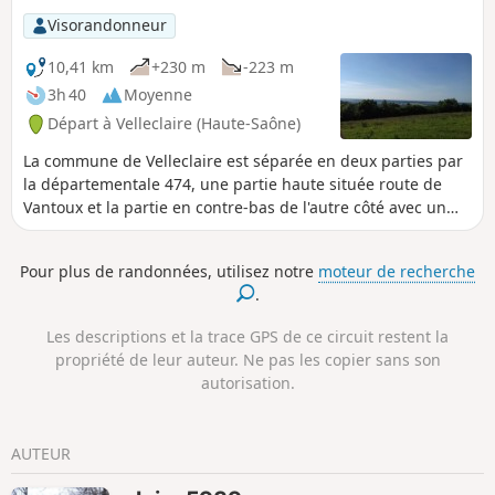
de Saint-Maurice, que vous traverserez lors de la balade, a
Visorandonneur
été en grande partie détruit en 1944, par représailles suite
à des actes de résistance.
10,41 km
+230 m
-223 m
3h 40
Moyenne
Départ à Velleclaire (Haute-Saône)
La commune de Velleclaire est séparée en deux parties par
la départementale 474, une partie haute située route de
Vantoux et la partie en contre-bas de l'autre côté avec un
petit massif boisé. C'est cette dernière partie que vous
découvrirez. Ce petit village de 105 habitants abrite une
Pour plus de randonnées, utilisez notre
moteur de recherche
charmante chapelle du 19ème siècle. L'habitat est
.
essentiellement composé de fermes agricoles dont
certaines possèdent de très belles entrées de caves et des
Les descriptions et la trace GPS de ce circuit restent la
éléments d'architecture très intéressants.
propriété de leur auteur. Ne pas les copier sans son
autorisation.
AUTEUR