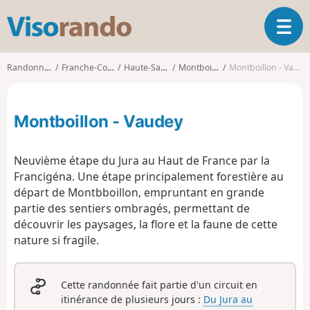
V
O
i
u
s
v
o
Randonnées
Franche-Comté
Haute-Saône
Montboillon
Montboillon - Vaudey
r
r
i
a
r
n
Montboillon - Vaudey
l
d
a
o
n
Neuvième étape du Jura au Haut de France par la
a
Francigéna. Une étape principalement forestière au
v
départ de Montbboillon, empruntant en grande
i
g
partie des sentiers ombragés, permettant de
a
découvrir les paysages, la flore et la faune de cette
t
nature si fragile.
i
o
n
Cette randonnée fait partie d'un circuit en
itinérance de plusieurs jours :
Du Jura au