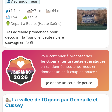
Visorandonneur
5,54 km
+71 m
-64 m
1h 45
Facile
Départ à Boulot (Haute-Saône)
Très agréable promenade pour
découvrir la Tounolle, petite rivière
sauvage en forêt.
Pour continuer à proposer des
fonctionnalités gratuites et pratiques
en randonnée, soutenez-nous en
donnant un petit coup de pouce !
Je donne un coup de pouce
La vallée de l'Ognon par Geneuille et
Cussey