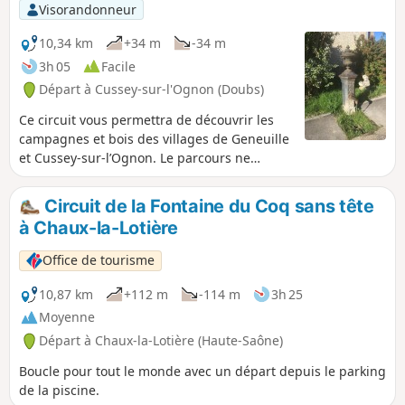
Visorandonneur
10,34 km
+34 m
-34 m
3h 05
Facile
Départ à Cussey-sur-l'Ognon (Doubs)
Ce circuit vous permettra de découvrir les
campagnes et bois des villages de Geneuille
et Cussey-sur-l’Ognon. Le parcours ne
présente aucune difficulté et emprunte des
sentiers ou routes forestières bien marqués.
Circuit de la Fontaine du Coq sans tête
à Chaux-la-Lotière
Office de tourisme
10,87 km
+112 m
-114 m
3h 25
Moyenne
Départ à Chaux-la-Lotière (Haute-Saône)
Boucle pour tout le monde avec un départ depuis le parking
de la piscine.