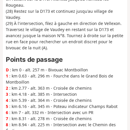
Rougeau.
(28) Restez sur la D173 et continuez jusqu'au village de
Vaudey.
(29) À l'intersection, filez à gauche en direction de Vellexon.
Traversez le village de Vaudey en restant sur la D173 et
avancez jusque la maison N°8. Tournez à droite sur la petite
rue en face pour rechercher un endroit discret pour le
bivouac de la nuit (A).
Points de passage
D
: km 0 - alt. 257 m - Bivouac Montboillon
1
: km 0.63 - alt. 296 m - Fourche dans le Grand Bois de
Montboillon
2
: km 2.77 - alt. 363 m - Croisée de chemins
3
: km 4.18 - alt. 385 m - Intersection
4
: km 5.39 - alt. 364 m - Croisée de chemins
5
: km 6.16 - alt. 345 m - Poteau indicateur Champs Rabot
6
: km 7 - alt. 332 m - Intersection avec un PR
7
: km 8.31 - alt. 278 m - Croisée de chemins
8
: km 8.94 - alt. 225 m - Intersection avec le Chemin des