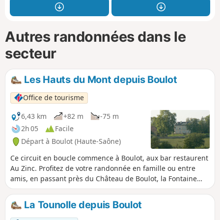
Autres randonnées dans le
secteur
Les Hauts du Mont depuis Boulot
Office de tourisme
6,43 km
+82 m
-75 m
2h 05
Facile
Départ à Boulot (Haute-Saône)
Ce circuit en boucle commence à Boulot, aux bar restaurent
Au Zinc. Profitez de votre randonnée en famille ou entre
amis, en passant près du Château de Boulot, la Fontaine
Golot et le lavoir couvert de Boulot décoré lors des fêtes.
La Tounolle depuis Boulot