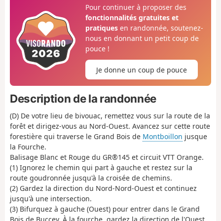
Pour continuer à proposer des
fonctionnalités gratuites et
pratiques
en randonnée, soutenez-
nous en donnant un petit coup de
pouce !
Je donne un coup de pouce
Description de la randonnée
(D) De votre lieu de bivouac, remettez vous sur la route de la
forêt et dirigez-vous au Nord-Ouest. Avancez sur cette route
forestière qui traverse le Grand Bois de
Montboillon
jusque
la Fourche.
Balisage Blanc et Rouge du GR®145 et circuit VTT Orange.
(1) Ignorez le chemin qui part à gauche et restez sur la
route goudronnée jusqu'à la croisée de chemins.
(2) Gardez la direction du Nord-Nord-Ouest et continuez
jusqu'à une intersection.
(3) Bifurquez à gauche (Ouest) pour entrer dans le Grand
Bois de Buccey. À la fourche, gardez la direction de l'Ouest