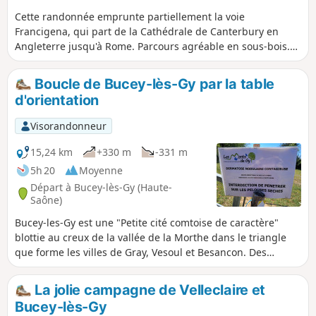
Cette randonnée emprunte partiellement la voie
Francigena, qui part de la Cathédrale de Canterbury en
Angleterre jusqu'à Rome. Parcours agréable en sous-bois.
La traversée de Cussey se fait par contre en plein soleil.
Boucle de Bucey-lès-Gy par la table
d'orientation
Visorandonneur
15,24 km
+330 m
-331 m
5h 20
Moyenne
Départ à Bucey-lès-Gy (Haute-
Saône)
Bucey-les-Gy est une "Petite cité comtoise de caractère"
blottie au creux de la vallée de la Morthe dans le triangle
que forme les villes de Gray, Vesoul et Besancon. Des
sépultures antiques et mérovingiennes prouvent une
présence territoriale très ancienne à Bucey-les-Gy. Jusqu'en
La jolie campagne de Velleclaire et
1091, le village appartenait aux comtes de Bourgogne,
Bucey-lès-Gy
avant d'être cédé aux archevêques de Besançon. Le hameau