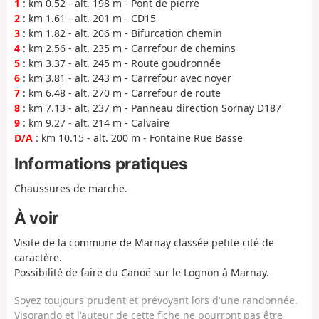
1
: km 0.52 - alt. 198 m - Pont de pierre
2
: km 1.61 - alt. 201 m - CD15
3
: km 1.82 - alt. 206 m - Bifurcation chemin
4
: km 2.56 - alt. 235 m - Carrefour de chemins
5
: km 3.37 - alt. 245 m - Route goudronnée
6
: km 3.81 - alt. 243 m - Carrefour avec noyer
7
: km 6.48 - alt. 270 m - Carrefour de route
8
: km 7.13 - alt. 237 m - Panneau direction Sornay D187
9
: km 9.27 - alt. 214 m - Calvaire
D/A
: km 10.15 - alt. 200 m - Fontaine Rue Basse
Informations pratiques
Chaussures de marche.
À voir
Visite de la commune de Marnay classée petite cité de
caractère.
Possibilité de faire du Canoë sur le Lognon à Marnay.
Soyez toujours prudent et prévoyant lors d'une randonnée.
Visorando et l'auteur de cette fiche ne pourront pas être