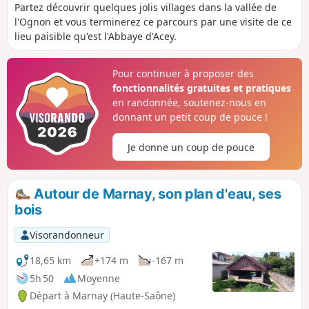
Partez découvrir quelques jolis villages dans la vallée de
l'Ognon et vous terminerez ce parcours par une visite de ce
lieu paisible qu'est l'Abbaye d'Acey.
Pour continuer à proposer des
fonctionnalités gratuites et pratiques
en randonnée, soutenez-nous en
donnant un petit coup de pouce !
Je donne un coup de pouce
Autour de Marnay, son plan d'eau, ses
bois
Visorandonneur
18,65 km
+174 m
-167 m
5h 50
Moyenne
Départ à Marnay (Haute-Saône)