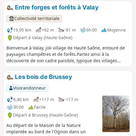
encore debout.
Entre forges et forêts à Valay
Collectivité territoriale
19,95 km
+92 m
-91 m
6h 00
Moyenne
Départ à Valay (Haute-Saône)
Bienvenue à Valay, joli village de Haute-Saône, entouré de
paysages champêtres et de forêts.Partez ainsi à la
découverte de son cadre paisible, typique des villages
ruraux de la région, grâce au sentier « Entre Forges et
Forêts » et ses trois boucles :- La boucle du Tacot à l’Est du
Les bois de Brussey
village, vous conduira à proximité du château fort, puis en
forêt sur les traces de l’ancienne voie ferrée pendant 7 km.-
Visorandonneur
Vous prolongerez la balade par la boucle Sainte-Cécile qui
vous guidera sur 6 km vers les ruines d’une ancienne
9,40 km
+117 m
-117 m
abbaye et la commune de La Résie-Saint-Martin.- Enfin, la
3h 00
Facile
boucle de La Fresse vous emmènera découvrir les sites
Départ à Brussey (Haute-Saône)
emblématiques du village, tout en traversant une portion
forestière sur un parcours de 4,8 km.
Au départ de la Maison de la Nature
implantée au bord de l'Ognon dans un