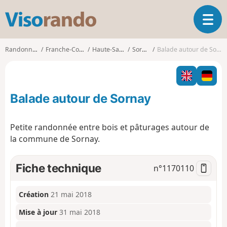
V
O
i
u
s
v
o
Randonnées
Franche-Comté
Haute-Saône
Sornay
Balade autour de Sornay
r
r
i
a
r
n
l
d
Balade autour de Sornay
a
o
n
a
Petite randonnée entre bois et pâturages autour de
v
la commune de Sornay.
i
g
a
Fiche technique
n°
1170110
t
i
o
Création
21 mai 2018
n
Mise à jour
31 mai 2018