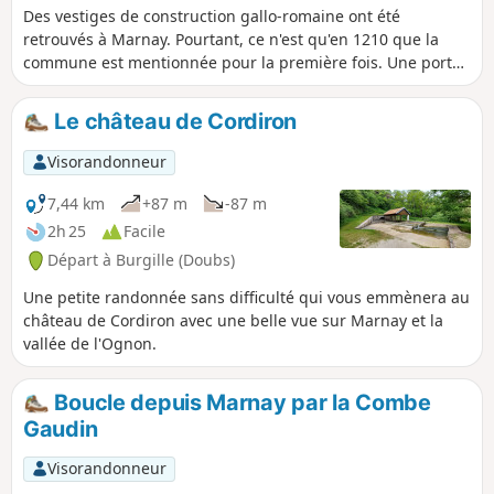
Des vestiges de construction gallo-romaine ont été
retrouvés à Marnay. Pourtant, ce n'est qu'en 1210 que la
commune est mentionnée pour la première fois. Une porte
et quelques vestiges des anciens murs d'enceinte sont
encore visibles. Quelques éléments du château féodal
Le château de Cordiron
subsistent également, et notamment le pont levis et deux
tourelles. La vieille ville possède en outre de nombreuses
Visorandonneur
maisons des XVe et XVIe siècles. L'actuel hôtel de ville date
d'ailleurs de la Renaissance.Quant au château qui domine
7,44 km
+87 m
-87 m
la vallée de l'Ognon, il a été reconstruit au XVIe siècle, mais
2h 25
Facile
il a été très remanié depuis.Enfin, l'église gothique date des
Départ à Burgille (Doubs)
XIVe et XVIIe siècles. Le plan d'eau de 20 hectares abrite de
nombreuses espèces animales et végétales.
Une petite randonnée sans difficulté qui vous emmènera au
château de Cordiron avec une belle vue sur Marnay et la
vallée de l'Ognon.
Boucle depuis Marnay par la Combe
Gaudin
Visorandonneur