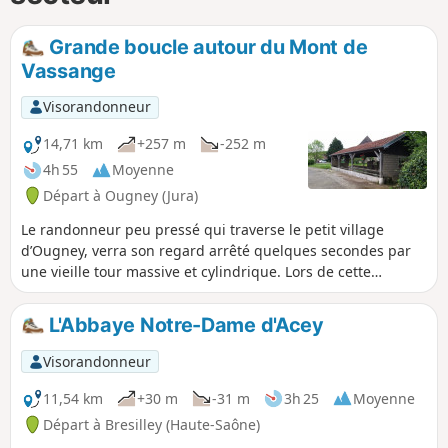
Grande boucle autour du Mont de
Vassange
Visorandonneur
14,71 km
+257 m
-252 m
4h 55
Moyenne
Départ à Ougney (Jura)
Le randonneur peu pressé qui traverse le petit village
d’Ougney, verra son regard arrêté quelques secondes par
une vieille tour massive et cylindrique. Lors de cette
randonnée nous cheminerons de Ougney à Saligney puis
nous nous dirigerons vers Gendrey et Taxenne pour revenir
L'Abbaye Notre-Dame d'Acey
à Ougney. Le relief vallonné et verdoyant vous fera
découvrir une partie du Nord du Jura (39).
Visorandonneur
11,54 km
+30 m
-31 m
3h 25
Moyenne
Départ à Bresilley (Haute-Saône)