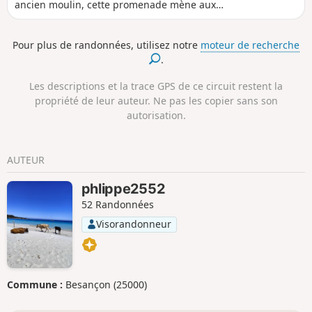
ancien moulin, cette promenade mène aux
bois de Brussey, puis offre de beaux
panoramas sur le château de Ruffey et sur
Pour plus de randonnées, utilisez notre
moteur de recherche
l'Ognon.
.
Les descriptions et la trace GPS de ce circuit restent la
propriété de leur auteur. Ne pas les copier sans son
autorisation.
AUTEUR
phlippe2552
52 Randonnées
Visorandonneur
Commune :
Besançon (25000)