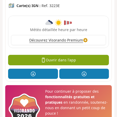
Carte(s) IGN :
Ref. 3223E
Météo détaillée heure par heure
Découvrez Visorando Premium
Ouvrir dans l'app
Pour continuer à proposer des
fonctionnalités gratuites et
pratiques
en randonnée, soutenez-
nous en donnant un petit coup de
pouce !