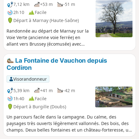
7,12 km
+53 m
-51 m
2h 10
Facile
Départ à Marnay (Haute-Saône)
Randonnée au départ de Marnay sur la
Voie Verte (ancienne voie ferrée) en
allant vers Brussey (écomusée) avec
retour à Marnay par la Combe Gaudin.
La Fontaine de Vauchon depuis
Cordiron
Visorandonneur
5,39 km
+41 m
-42 m
1h 40
Facile
Départ à Burgille (Doubs)
Un parcours facile dans la campagne. Du calme, des
paysages très ouverts légèrement vallonnés. Des bois, des
champs. Deux belles fontaines et un château-forteresse, un
des derniers de Franche-Comté à posséder un donjon