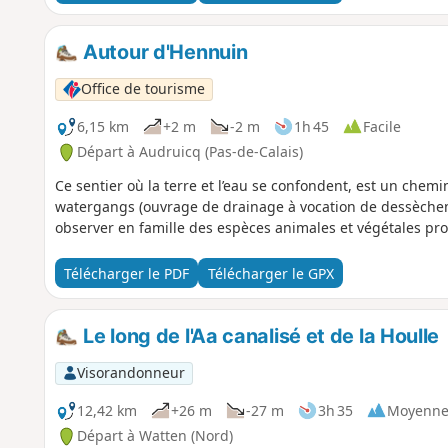
Autour d'Hennuin
Office de tourisme
6,15 km
+2 m
-2 m
1h 45
Facile
Départ à Audruicq (Pas-de-Calais)
Ce sentier où la terre et l’eau se confondent, est un che
watergangs (ouvrage de drainage à vocation de dessèche
observer en famille des espèces animales et végétales pr
Télécharger le PDF
Télécharger le GPX
Le long de l'Aa canalisé et de la Houlle
Visorandonneur
12,42 km
+26 m
-27 m
3h 35
Moyenn
Départ à Watten (Nord)