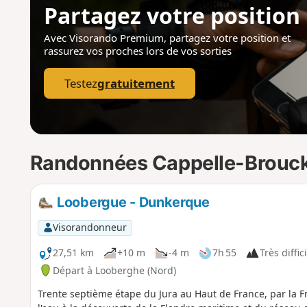
Partagez votre position
Avec Visorando Premium, partagez votre position
et
rassurez vos proches lors de vos sorties
Testez
gratuitement
Randonnées Cappelle-Brouc
Loobergue - Dunkerque
Visorandonneur
27,51 km
+10 m
-4 m
7h 55
Très diffic
Départ à Looberghe (Nord)
Trente septième étape du Jura au Haut de France, par la Fr