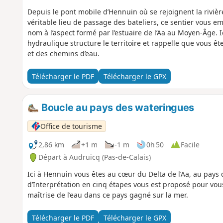
Depuis le pont mobile d’Hennuin où se rejoignent la rivièr
véritable lieu de passage des bateliers, ce sentier vous e
nom à l’aspect formé par l’estuaire de l’Aa au Moyen-Âge. Ic
hydraulique structure le territoire et rappelle que vous ê
et des chemins d’eau.
Télécharger le PDF
Télécharger le GPX
Boucle au pays des wateringues
Office de tourisme
2,86 km
+1 m
-1 m
0h 50
Facile
Départ à Audruicq (Pas-de-Calais)
Ici à Hennuin vous êtes au cœur du Delta de l’Aa, au pay
d’Interprétation en cinq étapes vous est proposé pour vou
maîtrise de l’eau dans ce pays gagné sur la mer.
Télécharger le PDF
Télécharger le GPX