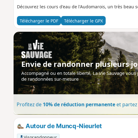
Découvrez les cours d'eau de l'Audomarois, un très beau s
Télécharger le PDF
Télécharger le GPX
Envie de randonner plusieurs jo
Accompagné ou en totale liberté, La Vie Sauvage vous
de randonnées sur-mesure
Profitez de
10% de réduction permanente
et partez 
Autour de Muncq-Nieurlet
Visorandonneur