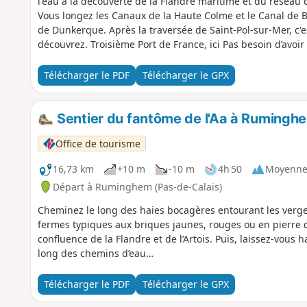
l'eau à la découverte de la Flandre maritime et du réseau
Vous longez les Canaux de la Haute Colme et le Canal de B
de Dunkerque. Après la traversée de Saint-Pol-sur-Mer, c'e
découvrez. Troisième Port de France, ici Pas besoin d’avoir
de l’histoire des pêcheurs d'Islande, marcher sur les trace
simplement flâner sur la Place du Mynck, dans les ports de
Télécharger le PDF
Télécharger le GPX
Malo-les-Bains.
Sentier du fantôme de l'Aa à Rumingh
Office de tourisme
16,73 km
+10 m
-10 m
4h 50
Moyenn
Départ à Ruminghem (Pas-de-Calais)
Cheminez le long des haies bocagères entourant les verger
fermes typiques aux briques jaunes, rouges ou en pierre 
confluence de la Flandre et de l’Artois. Puis, laissez-vous 
long des chemins d’eau…
Télécharger le PDF
Télécharger le GPX