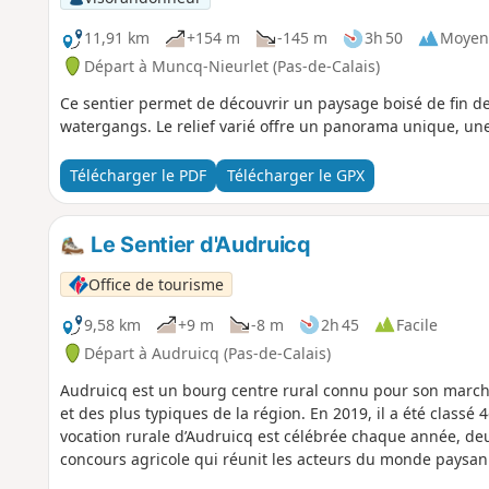
11,91 km
+154 m
-145 m
3h 50
Moyen
Départ à Muncq-Nieurlet (Pas-de-Calais)
Ce sentier permet de découvrir un paysage boisé de fin de
watergangs. Le relief varié offre un panorama unique, u
Télécharger le PDF
Télécharger le GPX
Le Sentier d'Audruicq
Office de tourisme
9,58 km
+9 m
-8 m
2h 45
Facile
Départ à Audruicq (Pas-de-Calais)
Audruicq est un bourg centre rural connu pour son march
et des plus typiques de la région. En 2019, il a été classé
vocation rurale d’Audruicq est célébrée chaque année, de
concours agricole qui réunit les acteurs du monde paysan