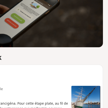
o
a
i
m
p
k
ile
ancigéna. Pour cette étape plate, au fil de