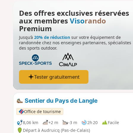
Des offres exclusives réservées
aux membres
Viso
rando
Premium
Jusqu’à
20% de réduction
sur votre équipement de
randonnée chez nos enseignes partenaires, spécialistes
des sports outdoor.
Tester gratuitement
Sentier du Pays de Langle
Office de tourisme
8,06 km
+2 m
-3 m
2h 20
Facile
Départ à Audruicq (Pas-de-Calais)