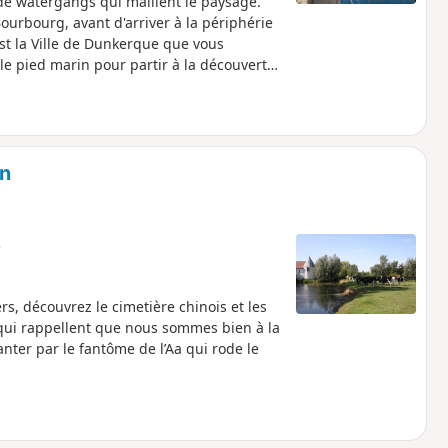
 de watergangs qui maillent le paysage.
ourbourg, avant d'arriver à la périphérie
st la Ville de Dunkerque que vous
 le pied marin pour partir à la découverte
s du célèbre corsaire Jean Bart ou tout
 plaisance ou le long de la digue de
en
e
s, découvrez le cimetière chinois et les
qui rappellent que nous sommes bien à la
hanter par le fantôme de l’Aa qui rode le