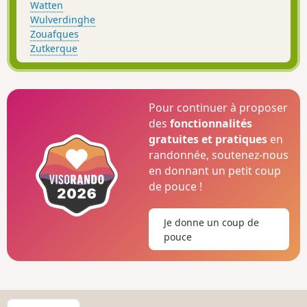
Watten
Wulverdinghe
Zouafques
Zutkerque
Pour continuer à proposer
des
fonctionnalités
gratuites et pratiques
en
randonnée, soutenez-nous
en donnant un petit coup
de pouce !
Je donne un coup de
pouce
C