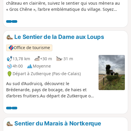
château en clairière, suivez le sentier qui vous mènera au
« Gros Chêne », l’arbre emblématique du village. Soyez
attentif, du haut de son grand âge, il aura peut-être
quelques secrets à vous confier…
Le Sentier de la Dame aux Loups
Office de tourisme
13,78 km
+30 m
-31 m
4h 00
Moyenne
Départ à Zutkerque (Pas-de-Calais)
Au sud d’Audruicq, découvrez le
Brédenarde, pays de bocage, de haies et
d’arbres fruitiers.Au départ de Zutkerque ou
de Polincove, empruntez le sentier de la
Dame aux Loups, en hommage à la
baronnede Draëck, vous pourrez admirer
son château, les premières collines de
Sentier du Marais à Nortkerque
l’Artois et suivre le dessin sinueux de la Hem