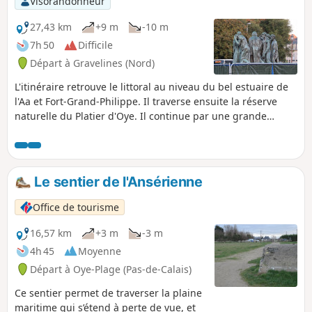
Visorandonneur
27,43 km
+9 m
-10 m
7h 50
Difficile
Départ à Gravelines (Nord)
L'itinéraire retrouve le littoral au niveau du bel estuaire de
l'Aa et Fort-Grand-Philippe. Il traverse ensuite la réserve
naturelle du Platier d'Oye. Il continue par une grande
plage, revient à l'intérieur des terres et arrive au Centre
Jules Ferry. Il rejoint ensuite le Centre de Calais.
Le sentier de l'Ansérienne
Office de tourisme
16,57 km
+3 m
-3 m
4h 45
Moyenne
Départ à Oye-Plage (Pas-de-Calais)
Ce sentier permet de traverser la plaine
maritime qui s’étend à perte de vue, et