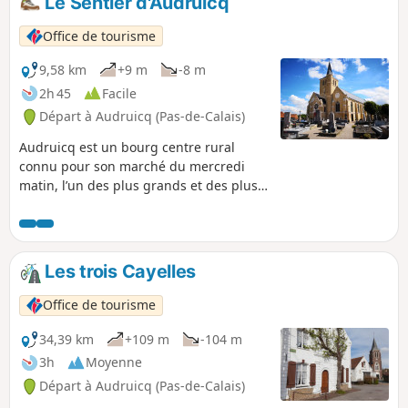
Le Sentier d'Audruicq
Office de tourisme
9,58 km
+9 m
-8 m
2h 45
Facile
Départ à Audruicq (Pas-de-Calais)
Audruicq est un bourg centre rural
connu pour son marché du mercredi
matin, l’un des plus grands et des plus
typiques de la région. En 2019, il a été
classé 4e Plus Beau Marché de France.
La vocation rurale d’Audruicq est
célébrée chaque année, deux semaines
Les trois Cayelles
avant Pâques, lors du célèbre concours
agricole qui réunit les acteurs du
Office de tourisme
monde paysan.
34,39 km
+109 m
-104 m
3h
Moyenne
Départ à Audruicq (Pas-de-Calais)