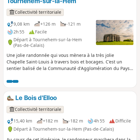
Tournehem-sur-la-Hem
moulins.
Collectivité territoriale
9,08 km
+126 m
-121 m
2h 55
Facile
Départ à Tournehem-sur-la-Hem
(Pas-de-Calais)
Une jolie randonnée qui vous mènera à la très jolie
Chapelle Saint-Louis à travers bois et bocages. C'est un
sentier balisé de la Communauté d'Agglomération du Pays
de Saint-Omer.
Le Bois d'Elloo
Collectivité territoriale
15,40 km
+182 m
-182 m
4h 55
Difficile
Départ à Tournehem-sur-la-Hem (Pas-de-Calais)
Au cours de cet itinéraire, le randonneur marchera dans la