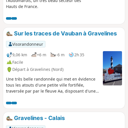
l'Audomarois, un très beau secteur des
Hauts de France.
Sur les traces de Vauban à Gravelines
Visorandonneur
9,06 km
+6 m
-6 m
2h 35
Facile
Départ à Gravelines (Nord)
Une très belle randonnée qui met en évidence
tous les atouts d'une petite ville fortifiée,
traversée par par le fleuve Aa, disposant d'une
belle façade maritime et d'espaces verts bien
aménagés pour la promenade. On oublie très
rapidement que Gravelines est surtout connue
pour sa centrale nucléaire.
Gravelines - Calais