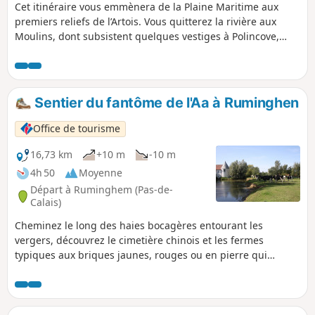
Cet itinéraire vous emmènera de la Plaine Maritime aux
premiers reliefs de l’Artois. Vous quitterez la rivière aux
Moulins, dont subsistent quelques vestiges à Polincove,
pour longer la chaîne boisée qui marque la frontière du
Calaisis. Les moines de Clairmarais étaient, au Moyen-Âge,
propriétaires d’une grande partie de ces terres boisées.
C’est d’ailleurs dans ces bois qu’ont été érigées plusieurs
Sentier du fantôme de l'Aa à Ruminghen
chapelles dédiées à Saint-Antoine ou encore à la Vierge.
Office de tourisme
16,73 km
+10 m
-10 m
4h 50
Moyenne
Départ à Ruminghem (Pas-de-
Calais)
Cheminez le long des haies bocagères entourant les
vergers, découvrez le cimetière chinois et les fermes
typiques aux briques jaunes, rouges ou en pierre qui
rappellent que nous sommes bien à la confluence de la
Flandre et de l’Artois. Puis, laissez-vous hanter par le
fantôme de l’Aa qui rode le long des chemins d’eau…