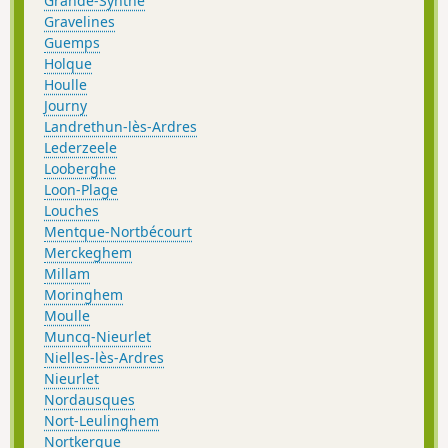
Grande-Synthe
Gravelines
Guemps
Holque
Houlle
Journy
Landrethun-lès-Ardres
Lederzeele
Looberghe
Loon-Plage
Louches
Mentque-Nortbécourt
Merckeghem
Millam
Moringhem
Moulle
Muncq-Nieurlet
Nielles-lès-Ardres
Nieurlet
Nordausques
Nort-Leulinghem
Nortkerque