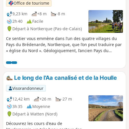
: la rivière aux moulins.
Office de tourisme
9,23 km
+8 m
-8 m
2h 40
Facile
Départ à Nortkerque (Pas-de-Calais)
Ce sentier vous emmène dans l’un des quatre villages du
Pays du Brédenarde, Nortkerque, que l’on peut traduire par
« église du Nord ». Géologiquement, l’ancien Pays du
Brédenarde est composé d’une couche d’argile posée sur la
craie qui domine la plaine maritime. C’est un pays de
bocage, de haies, d’arbres fruitiers et d’élevage. Jadis, le
Brédenarde comprenait également les communes
Le long de l'Aa canalisé et de la Houlle
d’Audruicq, de Zutkerque et de Polincove. (4) Attention, la
passerelle n'existe plus, passage impossible jusqu'à nouvel
Visorandonneur
ordre (voir infos pratiques).
12,42 km
+26 m
-27 m
3h 35
Moyenne
Départ à Watten (Nord)
Découvrez les cours d'eau de