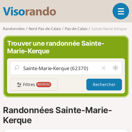
V
O
i
u
s
v
o
Randonnées
Nord-Pas-de-Calais
Pas-de-Calais
Sainte-Marie-Kerque
r
r
i
a
Trouver une randonnée Sainte-
r
n
Marie-Kerque
l
d
a
o
n
A
V
a
u
i
v
t
d
i
Filtres
Rechercher
NOUVEAU
o
e
g
u
r
a
r
l
t
d
e
i
Randonnées Sainte-Marie-
e
c
o
m
h
Kerque
n
o
a
i
m