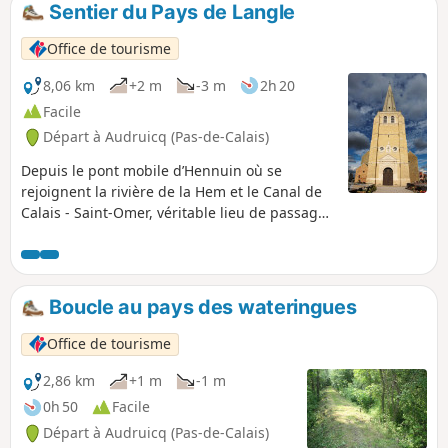
Sentier du Pays de Langle
p
Office de tourisme
8,06 km
+2 m
-3 m
2h 20
Facile
Départ à Audruicq (Pas-de-Calais)
Depuis le pont mobile d’Hennuin où se
rejoignent la rivière de la Hem et le Canal de
Calais - Saint-Omer, véritable lieu de passage
des bateliers, ce sentier vous emmènera à
travers le Pays de Langle qui doit son nom à
l’aspect formé par l’estuaire de l’Aa au Moyen-
Âge. Ici, peut-être plus qu’ailleurs, le réseau
Boucle au pays des wateringues
hydraulique structure le territoire et rappelle
que vous êtes dans la plaine maritime au pays
Office de tourisme
des canaux et des chemins d’eau.
2,86 km
+1 m
-1 m
0h 50
Facile
Départ à Audruicq (Pas-de-Calais)