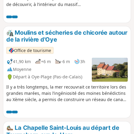
de découvrir, à l’intérieur du massif
dunaire, un espace naturel préservé : La
Réserve Naturelle Nationale du Platier
d’Oye.
Moulins et sécheries de chicorée autour
de la rivière d'Oye
Office de tourisme
41,90 km
+6 m
-6 m
3h
Moyenne
Départ à Oye-Plage (Pas-de-Calais)
Il y a très longtemps, la mer recouvrait ce territoire lors des
grandes marées, mais l’ingéniosité des moines bénédictins
au Xème siècle, a permis de construire un réseau de canaux
de drainage : les watergangs. Ce territoire à la terre légère
et sableuse favorise la culture de la chicorée. De grands
bâtiments en briques jaunes ou rouges permettaient jadis
de sécher la racine de chicorée. Les hommes ont su tirer
La Chapelle Saint-Louis au départ de
profit de ce cadeau de Dame Nature en construisant des