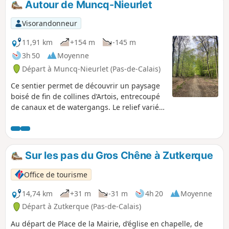
Autour de Muncq-Nieurlet
Visorandonneur
11,91 km
+154 m
-145 m
3h 50
Moyenne
Départ à Muncq-Nieurlet (Pas-de-Calais)
Ce sentier permet de découvrir un paysage
boisé de fin de collines d’Artois, entrecoupé
de canaux et de watergangs. Le relief varié
offre un panorama unique, une superbe
balade avec vue imprenable.
Sur les pas du Gros Chêne à Zutkerque
Office de tourisme
14,74 km
+31 m
-31 m
4h 20
Moyenne
Départ à Zutkerque (Pas-de-Calais)
Au départ de Place de la Mairie, d’église en chapelle, de