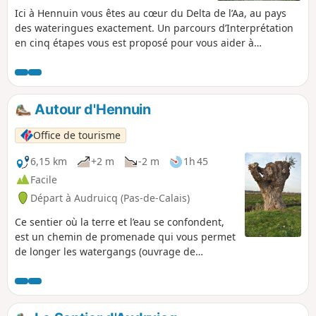
Ici à Hennuin vous êtes au cœur du Delta de l’Aa, au pays
des wateringues exactement. Un parcours d’Interprétation
en cinq étapes vous est proposé pour vous aider à
comprendre l’importance de la maîtrise de l’eau dans ce
pays gagné sur la mer.
Autour d'Hennuin
Office de tourisme
6,15 km
+2 m
-2 m
1h 45
Facile
Départ à Audruicq (Pas-de-Calais)
Ce sentier où la terre et l’eau se confondent,
est un chemin de promenade qui vous permet
de longer les watergangs (ouvrage de
drainage à vocation de dessèchement de bas-
marais, de zones humides) et observer en
famille des espèces animales et végétales
propres aux milieux humides.