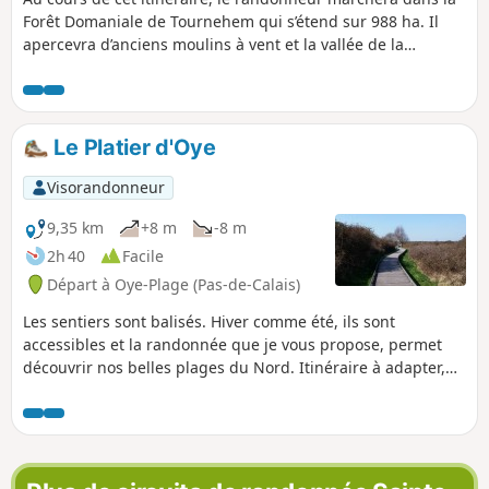
Forêt Domaniale de Tournehem qui s’étend sur 988 ha. Il
apercevra d’anciens moulins à vent et la vallée de la
Hem.C'est un sentier balisé de la Communauté
d'Agglomération du Pays de Saint-Omer.
Le Platier d'Oye
Visorandonneur
9,35 km
+8 m
-8 m
2h 40
Facile
Départ à Oye-Plage (Pas-de-Calais)
Les sentiers sont balisés. Hiver comme été, ils sont
accessibles et la randonnée que je vous propose, permet
découvrir nos belles plages du Nord. Itinéraire à adapter,
certaines zones peuvent être interdites, voir les avis