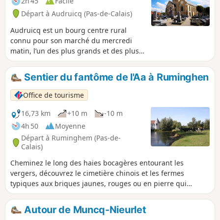
2h 45
Facile
Départ à Audruicq (Pas-de-Calais)
Audruicq est un bourg centre rural
connu pour son marché du mercredi
matin, l’un des plus grands et des plus
typiques de la région. En 2019, il a été
classé 4e Plus Beau Marché de France.
Sentier du fantôme de l'Aa à Ruminghen
La vocation rurale d’Audruicq est
célébrée chaque année, deux semaines
Office de tourisme
avant Pâques, lors du célèbre concours
agricole qui réunit les acteurs du
16,73 km
+10 m
-10 m
monde paysan.
4h 50
Moyenne
Départ à Ruminghem (Pas-de-
Calais)
Cheminez le long des haies bocagères entourant les
vergers, découvrez le cimetière chinois et les fermes
typiques aux briques jaunes, rouges ou en pierre qui
rappellent que nous sommes bien à la confluence de la
Flandre et de l’Artois. Puis, laissez-vous hanter par le
Autour de Muncq-Nieurlet
fantôme de l’Aa qui rode le long des chemins d’eau…