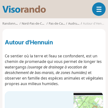
V
O
i
u
s
v
o
Randonnées
Nord-Pas-de-Calais
Pas-de-Calais
Audruicq
Autour d'Hennuin
r
r
i
a
r
n
Autour d'Hennuin
l
d
a
o
n
Ce sentier où la terre et l’eau se confondent, est un
a
chemin de promenade qui vous permet de longer les
v
watergangs
(ouvrage de drainage à vocation de
i
g
dessèchement de bas-marais, de zones humides)
et
a
observer en famille des espèces animales et végétales
t
propres aux milieux humides.
i
o
n