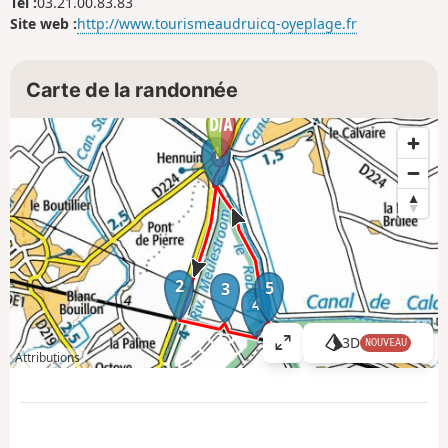
Tel :
03.21.00.83.83
Site web :
http://www.tourismeaudruicq-oyeplage.fr
Carte de la randonnée
1
2
5
3
4
3D
NOUVEAU
A
Attributions
ff
i
c
h