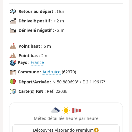
Retour au départ :
Oui
Dénivelé positif :
+ 2 m
Dénivelé négatif :
- 2 m
Point haut :
6 m
Point bas :
2 m
Pays :
France
Commune :
Audruicq
(62370)
Départ/Arrivée :
N 50.889693° / E 2.119617°
Carte(s) IGN :
Ref. 2203E
Météo détaillée heure par heure
Découvrez Visorando Premium