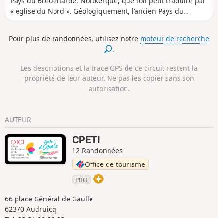
Pays du Brédenarde, Nortkerque, que l’on peut traduire par
« église du Nord ». Géologiquement, l’ancien Pays du
Brédenarde est composé d’une couche d’argile posée sur la
craie qui domine la plaine maritime. C’est un pays de
Pour plus de randonnées, utilisez notre
moteur de recherche
bocage, de haies, d’arbres fruitiers et d’élevage. Jadis, le
.
Brédenarde comprenait également les communes
d’Audruicq, de Zutkerque et de Polincove. (4) Attention, la
Les descriptions et la trace GPS de ce circuit restent la
passerelle n'existe plus, passage impossible jusqu'à nouvel
propriété de leur auteur. Ne pas les copier sans son
ordre (voir infos pratiques).
autorisation.
AUTEUR
CPETI
12 Randonnées
Office de tourisme
PRO
66 place Général de Gaulle
62370 Audruicq