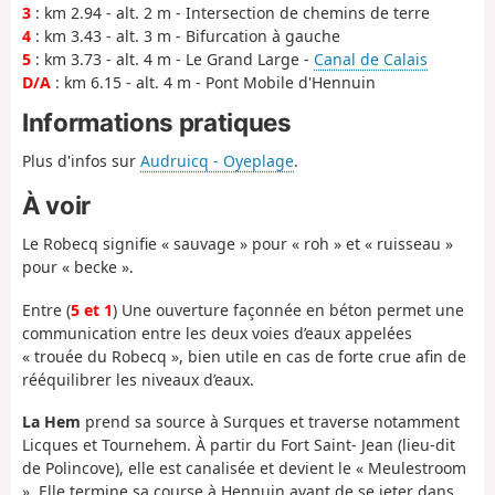
3
: km 2.94 - alt. 2 m - Intersection de chemins de terre
4
: km 3.43 - alt. 3 m - Bifurcation à gauche
5
: km 3.73 - alt. 4 m - Le Grand Large -
Canal de Calais
D/A
: km 6.15 - alt. 4 m - Pont Mobile d'Hennuin
Informations pratiques
Plus d'infos sur
Audruicq - Oyeplage
.
À voir
Le Robecq signifie « sauvage » pour « roh » et « ruisseau »
pour « becke ».
Entre (
5 et 1
) Une ouverture façonnée en béton permet une
communication entre les deux voies d’eaux appelées
« trouée du Robecq », bien utile en cas de forte crue afin de
rééquilibrer les niveaux d’eaux.
La Hem
prend sa source à Surques et traverse notamment
Licques et Tournehem. À partir du Fort Saint- Jean (lieu-dit
de Polincove), elle est canalisée et devient le « Meulestroom
». Elle termine sa course à Hennuin avant de se jeter dans