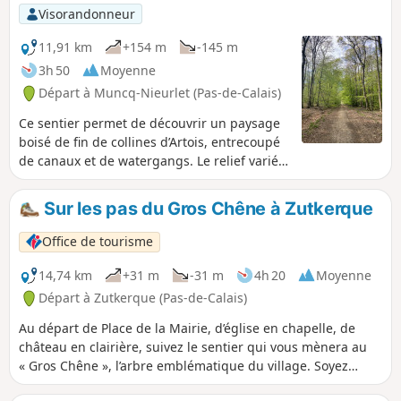
Visorandonneur
11,91 km
+154 m
-145 m
3h 50
Moyenne
Départ à Muncq-Nieurlet (Pas-de-Calais)
Ce sentier permet de découvrir un paysage
boisé de fin de collines d’Artois, entrecoupé
de canaux et de watergangs. Le relief varié
offre un panorama unique, une superbe
balade avec vue imprenable.
Sur les pas du Gros Chêne à Zutkerque
Office de tourisme
14,74 km
+31 m
-31 m
4h 20
Moyenne
Départ à Zutkerque (Pas-de-Calais)
Au départ de Place de la Mairie, d’église en chapelle, de
château en clairière, suivez le sentier qui vous mènera au
« Gros Chêne », l’arbre emblématique du village. Soyez
attentif, du haut de son grand âge, il aura peut-être