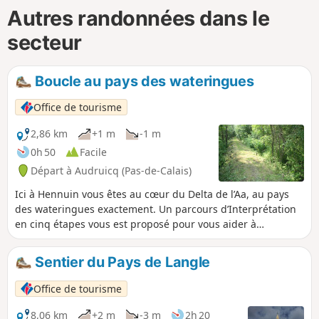
Autres randonnées dans le
secteur
Boucle au pays des wateringues
Office de tourisme
2,86 km
+1 m
-1 m
0h 50
Facile
Départ à Audruicq (Pas-de-Calais)
Ici à Hennuin vous êtes au cœur du Delta de l’Aa, au pays
des wateringues exactement. Un parcours d’Interprétation
en cinq étapes vous est proposé pour vous aider à
comprendre l’importance de la maîtrise de l’eau dans ce
pays gagné sur la mer.
Sentier du Pays de Langle
Office de tourisme
8,06 km
+2 m
-3 m
2h 20