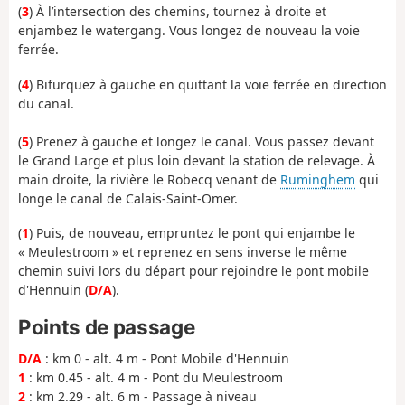
(
3
) À l’intersection des chemins, tournez à droite et
enjambez le watergang. Vous longez de nouveau la voie
ferrée.
(
4
) Bifurquez à gauche en quittant la voie ferrée en direction
du canal.
(
5
) Prenez à gauche et longez le canal. Vous passez devant
le Grand Large et plus loin devant la station de relevage. À
main droite, la rivière le Robecq venant de
Ruminghem
qui
longe le canal de Calais-Saint-Omer.
(
1
) Puis, de nouveau, empruntez le pont qui enjambe le
« Meulestroom » et reprenez en sens inverse le même
chemin suivi lors du départ pour rejoindre le pont mobile
d'Hennuin (
D/A
).
Points de passage
D/A
: km 0 - alt. 4 m - Pont Mobile d'Hennuin
1
: km 0.45 - alt. 4 m - Pont du Meulestroom
2
: km 2.29 - alt. 6 m - Passage à niveau