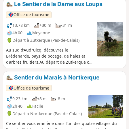
quelques secrets à vous confier…
Le Sentier de la Dame aux Loups
Office de tourisme
13,78 km
+30 m
-31 m
4h 00
Moyenne
Départ à Zutkerque (Pas-de-Calais)
Au sud d’Audruicq, découvrez le
Brédenarde, pays de bocage, de haies et
d’arbres fruitiers.Au départ de Zutkerque ou
de Polincove, empruntez le sentier de la
Dame aux Loups, en hommage à la
Sentier du Marais à Nortkerque
baronnede Draëck, vous pourrez admirer
son château, les premières collines de
Office de tourisme
l’Artois et suivre le dessin sinueux de la Hem
: la rivière aux moulins.
9,23 km
+8 m
-8 m
2h 40
Facile
Départ à Nortkerque (Pas-de-Calais)
Ce sentier vous emmène dans l’un des quatre villages du