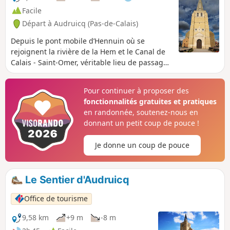
Facile
Départ à Audruicq (Pas-de-Calais)
Depuis le pont mobile d’Hennuin où se
rejoignent la rivière de la Hem et le Canal de
Calais - Saint-Omer, véritable lieu de passage
des bateliers, ce sentier vous emmènera à
travers le Pays de Langle qui doit son nom à
Pour continuer à proposer des
l’aspect formé par l’estuaire de l’Aa au Moyen-
fonctionnalités gratuites et pratiques
Âge. Ici, peut-être plus qu’ailleurs, le réseau
en randonnée, soutenez-nous en
hydraulique structure le territoire et rappelle
donnant un petit coup de pouce !
que vous êtes dans la plaine maritime au pays
des canaux et des chemins d’eau.
Je donne un coup de pouce
Le Sentier d'Audruicq
Office de tourisme
9,58 km
+9 m
-8 m