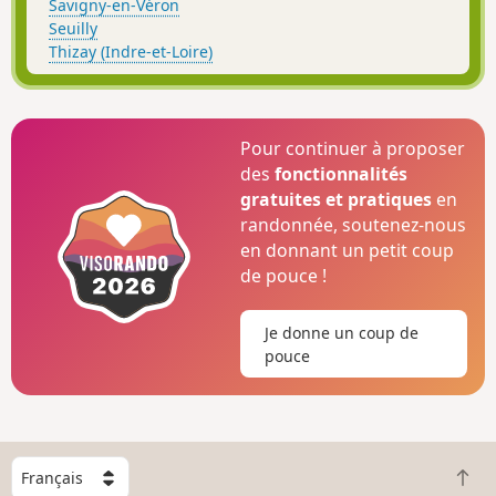
Savigny-en-Véron
Seuilly
Thizay (Indre-et-Loire)
Pour continuer à proposer
des
fonctionnalités
gratuites et pratiques
en
randonnée, soutenez-nous
en donnant un petit coup
de pouce !
Je donne un coup de
pouce
C
R
h