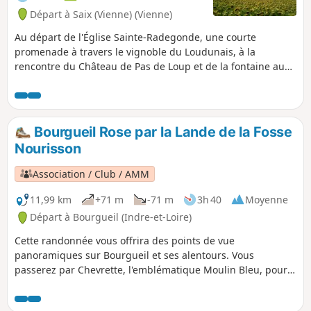
Départ à Saix (Vienne) (Vienne)
Au départ de l'Église Sainte-Radegonde, une courte
promenade à travers le vignoble du Loudunais, à la
rencontre du Château de Pas de Loup et de la fontaine au
fond de son parc, ainsi que d'une charmante source.
Itinéraire conçu et balisé par la Communauté de
Communes du Loudunais, labellisé par le comité
départemental FFRP de la Vienne.
Bourgueil Rose par la Lande de la Fosse
Nourisson
Association / Club / AMM
11,99 km
+71 m
-71 m
3h 40
Moyenne
Départ à Bourgueil (Indre-et-Loire)
Cette randonnée vous offrira des points de vue
panoramiques sur Bourgueil et ses alentours. Vous
passerez par Chevrette, l'emblématique Moulin Bleu, pour
une traversée dans les bois en passant par Les Landes, le
GR® de Pays Coteaux de Bourgueil, la Lande de la Fosse