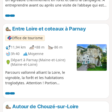
entreprendre avant ou après une visite de l'abbaye qui est
un haut lieu de l'art roman.
Entre Loire et coteaux à Parnay
Office de tourisme
11,94 km
+88 m
-86 m
3h 40
Moyenne
Départ à Parnay (Maine-et-Loire)
(Maine-et-Loire)
Parcours vallonné alliant la Loire, le
vignoble, la forêt et les habitations
troglodytes. Attention ! Portion
impraticable en bord de Loire en cas de
crue. Prudence en période de chasse.
Autour de Chouzé-sur-Loire