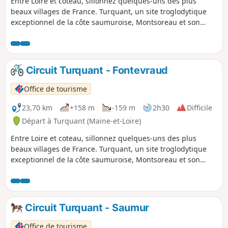
Entre Loire et coteau, sillonnez quelques-uns des plus
beaux villages de France. Turquant, un site troglodytique
exceptionnel de la côte saumuroise, Montsoreau et son
château, l'un des plus beaux villages de France et petite cité
de caractère, Fontevraud et son abbaye royale, la
confluence entre la Loire et la Vienne et le superbe
panorama à Candes-Saint-Martin.
Circuit Turquant - Fontevraud
Office de tourisme
23,70 km
+158 m
-159 m
2h30
Difficile
Départ à Turquant (Maine-et-Loire)
Entre Loire et coteau, sillonnez quelques-uns des plus
beaux villages de France. Turquant, un site troglodytique
exceptionnel de la côte saumuroise, Montsoreau et son
château, l'un des plus beaux villages de France et petite cité
de caractère, Fontevraud et son Abbaye royale, la
confluence entre la Loire et la Vienne et le superbe
panorama à Candes-Saint-Martin.
Circuit Turquant - Saumur
Office de tourisme