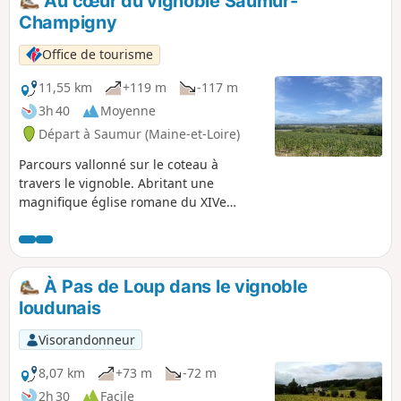
Au cœur du vignoble Saumur-
patrimoine et la rive gauche de la Loire sauvage.
Champigny
Office de tourisme
11,55 km
+119 m
-117 m
3h 40
Moyenne
Départ à Saumur (Maine-et-Loire)
Parcours vallonné sur le coteau à
travers le vignoble. Abritant une
magnifique église romane du XIVe
siècle et le manoir de Morains où
Marguerite d’Anjou serait décédée.
Dampierre-sur-Loire est aussi réputé en
tant que commune de l’appellation
À Pas de Loup dans le vignoble
Saumur-Champigny. Attention : portion
loudunais
impraticable en bord de Loire en cas de
crue.
Visorandonneur
8,07 km
+73 m
-72 m
2h 30
Facile