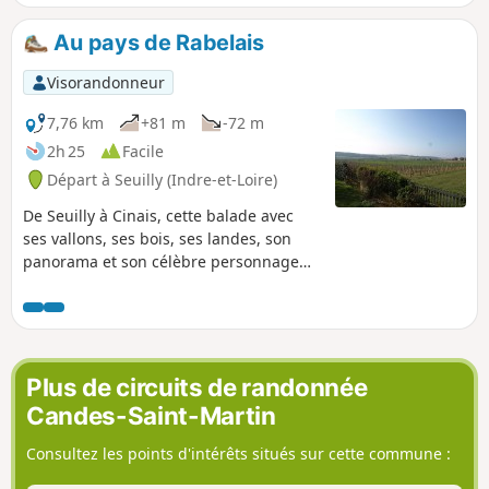
pour l’élevage de vers à soie au XIXe siècle, la commune est
de nos jours tournée vers les cultures maraîchères.
Au pays de Rabelais
Visorandonneur
7,76 km
+81 m
-72 m
2h 25
Facile
Départ à Seuilly (Indre-et-Loire)
De Seuilly à Cinais, cette balade avec
ses vallons, ses bois, ses landes, son
panorama et son célèbre personnage
François Rabelais offre une promenade
très variée. Marchez dans les pas du
célèbre écrivain.
Plus de circuits de randonnée
Candes-Saint-Martin
Consultez les points d'intérêts situés sur cette commune :