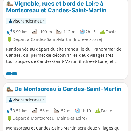
Vignoble, rues et bord de Loire à
p
Montsoreau et Candes-Saint-Martin
Visorandonneur
6,90 km
+109 m
-112 m
2h 15
Facile
Départ à Candes-Saint-Martin (Indre-et-Loire)
Randonnée au départ du site tranquille du "Panorama" de
Candes, qui permet de découvrir les deux villages très
touristiques de Candes-Saint-Martin (Indre-et-Loire) et
Montsoreau (Maine-et-Loire), en passant, sur les hauteurs,
à travers le vignoble, avant de redescendre au niveau de la
Loire, puis de flâner dans les rues étroites bordées de
maisons en tuffeau. Passage par le Château de Montsoreau,
De Montsoreau à Candes-Saint-Martin
cher à A. Dumas, et par la Collégiale romane Saint-Martin
de Candes.
Visorandonneur
3,51 km
+56 m
-52 m
1h 10
Facile
Départ à Montsoreau (Maine-et-Loire)
Montsoreau et Candes-Saint-Martin sont deux villages qui