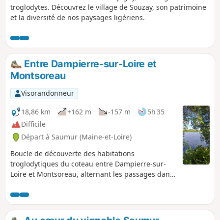
troglodytes. Découvrez le village de Souzay, son patrimoine
et la diversité de nos paysages ligériens.
Entre Dampierre-sur-Loire et
Montsoreau
Visorandonneur
18,86 km
+162 m
-157 m
5h 35
Difficile
Départ à Saumur (Maine-et-Loire)
Boucle de découverte des habitations
troglodytiques du coteau entre Dampierre-sur-
Loire et Montsoreau, alternant les passages dans
les vignobles de Souzay - Champigny dont
l'atypique "Clos Cristal", la falaise de tuffeau
façonnée par l'homme et l'érosion, dominant la
Loire, les villages remarquables et leur