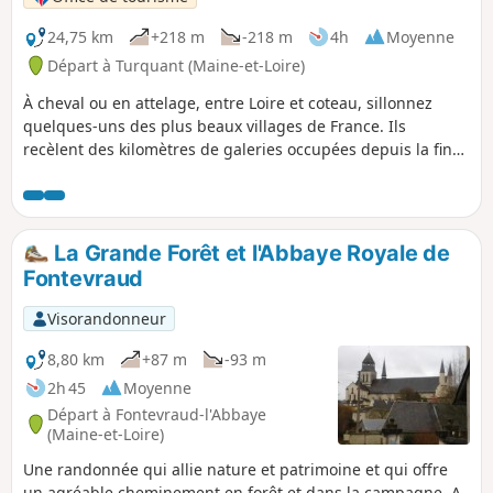
24,75 km
+218 m
-218 m
4h
Moyenne
Départ à Turquant (Maine-et-Loire)
À cheval ou en attelage, entre Loire et coteau, sillonnez
quelques-uns des plus beaux villages de France. Ils
recèlent des kilomètres de galeries occupées depuis la fin
du Moyen-Âge. Cette pierre, d'un blanc crayeux, donne aux
monuments de la région leur blondeur et au vin d'AOC
Saumur-Champigny ses qualités gustatives. Découvrez un
patrimoine d'une exceptionnelle richesse : château,
La Grande Forêt et l'Abbaye Royale de
moulins, lavoirs, loges de vigne, caves de dégustation...
Fontevraud
Visorandonneur
8,80 km
+87 m
-93 m
2h 45
Moyenne
Départ à Fontevraud-l'Abbaye
(Maine-et-Loire)
Une randonnée qui allie nature et patrimoine et qui offre
un agréable cheminement en forêt et dans la campagne. A