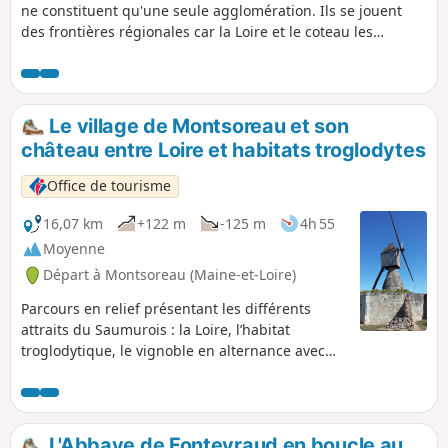
ne constituent qu'une seule agglomération. Ils se jouent
des frontières régionales car la Loire et le coteau les
unissent.Ce circuit permet de découvrir l'échelonnement
des maisons blanches le long du fleuve et la confluence
avec la Vienne.Une balade à faire au lever du soleil pour
profiter pleinement du rayonnement sur les façades.
Le village de Montsoreau et son
Attention: une info récente (juin 2026) informe d'une
château entre Loire et habitats troglodytes
coupure du circuit, pour cause d'éboulement,
vraisemblablement au-dessus de Candes-St-Martin (à
Office de tourisme
préciser).
16,07 km
+122 m
-125 m
4h 55
Moyenne
Départ à Montsoreau (Maine-et-Loire)
Parcours en relief présentant les différents
attraits du Saumurois : la Loire, l’habitat
troglodytique, le vignoble en alternance avec
des zones boisées et humides. Attention,
sentier impraticable en cas de crues de Loire
et/ou fortes précipitations.
L'Abbaye de Fontevraud en boucle au