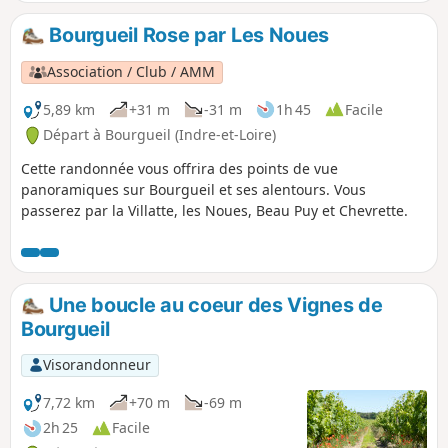
Nourrisson pour redescendre vers Beau Puy et les Noues.
Bourgueil Rose par Les Noues
Association / Club / AMM
5,89 km
+31 m
-31 m
1h 45
Facile
Départ à Bourgueil (Indre-et-Loire)
Cette randonnée vous offrira des points de vue
panoramiques sur Bourgueil et ses alentours. Vous
passerez par la Villatte, les Noues, Beau Puy et Chevrette.
Une boucle au coeur des Vignes de
Bourgueil
Visorandonneur
7,72 km
+70 m
-69 m
2h 25
Facile