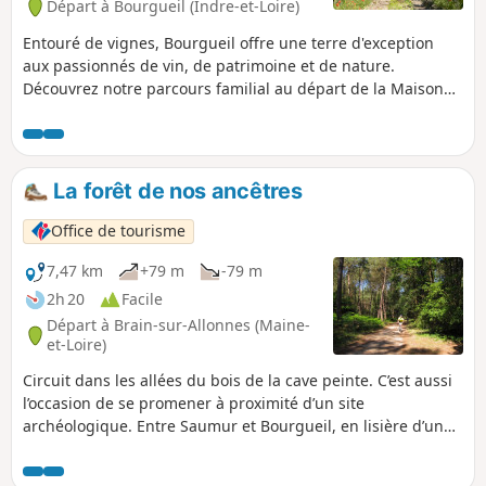
Départ à Bourgueil (Indre-et-Loire)
Entouré de vignes, Bourgueil offre une terre d'exception
aux passionnés de vin, de patrimoine et de nature.
Découvrez notre parcours familial au départ de la Maison
des Vins de Bourgueil (parking gratuit). Nous vous
proposons une boucle de 8km de sentiers balisés dans le
vignoble accessibles aux petits et aux grands. Terminez par
la visite de la Maison des Vins où vous dégusterez les vins
La forêt de nos ancêtres
et/ou les jus de raisin de l'appellation.
Office de tourisme
7,47 km
+79 m
-79 m
2h 20
Facile
Départ à Brain-sur-Allonnes (Maine-
et-Loire)
Circuit dans les allées du bois de la cave peinte. C’est aussi
l’occasion de se promener à proximité d’un site
archéologique. Entre Saumur et Bourgueil, en lisière d’un
grand massif forestier, Brain-sur-Allonnes a mis à jour
quelques trésors de son patrimoine archéologique. Réputée