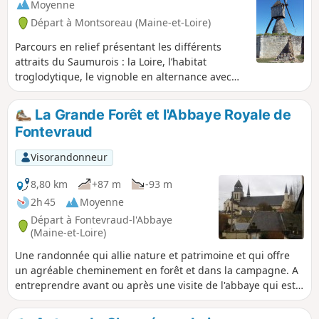
Moyenne
Départ à Montsoreau (Maine-et-Loire)
Parcours en relief présentant les différents
attraits du Saumurois : la Loire, l’habitat
troglodytique, le vignoble en alternance avec
des zones boisées et humides. Attention,
sentier impraticable en cas de crues de Loire
La Grande Forêt et l'Abbaye Royale de
et/ou fortes précipitations.
Fontevraud
Visorandonneur
8,80 km
+87 m
-93 m
2h 45
Moyenne
Départ à Fontevraud-l'Abbaye
(Maine-et-Loire)
Une randonnée qui allie nature et patrimoine et qui offre
un agréable cheminement en forêt et dans la campagne. A
entreprendre avant ou après une visite de l'abbaye qui est
un haut lieu de l'art roman.