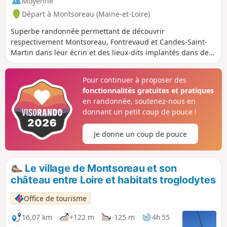
Moyenne
Départ à Montsoreau (Maine-et-Loire)
Superbe randonnée permettant de découvrir
respectivement Montsoreau, Fontrevaud et Candes-Saint-
Martin dans leur écrin et des lieux-dits implantés dans des
sites remarquables. Boucle effectuée dans le sens anti-
horaire sur le coteau pour bénéficier d'un parcours
Pour continuer à proposer des
agréable dans les bois et de panoramas sur la rive droite de
fonctionnalités gratuites et pratiques
la Loire.
en randonnée, soutenez-nous en
donnant un petit coup de pouce !
Je donne un coup de pouce
Le village de Montsoreau et son
château entre Loire et habitats troglodytes
Office de tourisme
16,07 km
+122 m
-125 m
4h 55