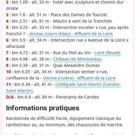
2
: km 1.09 - alt. 33 m - hotel avec sculpture et chemin dur
droite
3
: km 1.6 - alt. 51 m - Place des Dames de Tourzel
4
: km 2.51 - alt. 81 m - Moulin à vent de la Tranchée
5
: km 3.25 - alt. 33 m - Intersection escalier x rue, peu après
franchir l' -
Arceau (cours d'eau) - Affluent de la Loire
6
: km 3.9 - alt. 34 m - Intersection rue x Avenue de la Loire x
véloroute
7
: km 4.73 - alt. 31 m - Rue du Port au Vin -
Loire (fleuve)
8
: km 4.98 - alt. 38 m -
Château de Montsoreau
9
: km 5.34 - alt. 31 m - Quai Alexandre Dumas
10
: km 6.05 - alt. 34 m - Intersection sentier x rue,
confluence de la -
Vienne (rivière) - Affluent de la Loire
11
: km 6.34 - alt. 41 m -
Collégiale Saint-Martin (Candes-
Saint-Martin)
D/A
: km 6.9 - alt. 84 m - Panorama de Candes
Informations pratiques
Randonnée de difficulté Facile, équipement classique du
randonneur ou, au minimum, des chaussures de marche.