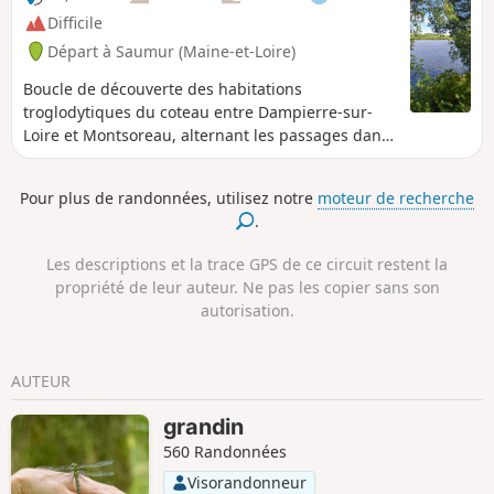
Difficile
Départ à Saumur (Maine-et-Loire)
Boucle de découverte des habitations
troglodytiques du coteau entre Dampierre-sur-
Loire et Montsoreau, alternant les passages dans
les vignobles de Souzay - Champigny dont
l'atypique "Clos Cristal", la falaise de tuffeau
Pour plus de randonnées, utilisez notre
moteur de recherche
façonnée par l'homme et l'érosion, dominant la
.
Loire, les villages remarquables et leur
patrimoine et la rive gauche de la Loire sauvage.
Les descriptions et la trace GPS de ce circuit restent la
propriété de leur auteur. Ne pas les copier sans son
autorisation.
AUTEUR
grandin
560 Randonnées
Visorandonneur