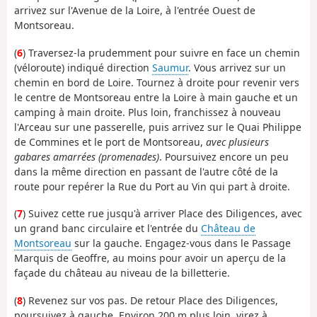
arrivez sur l'Avenue de la Loire, à l'entrée Ouest de
Montsoreau.
(
6
) Traversez-la prudemment pour suivre en face un chemin
(véloroute) indiqué direction
Saumur
. Vous arrivez sur un
chemin en bord de Loire. Tournez à droite pour revenir vers
le centre de Montsoreau entre la Loire à main gauche et un
camping à main droite. Plus loin, franchissez à nouveau
l'Arceau sur une passerelle, puis arrivez sur le Quai Philippe
de Commines et le port de Montsoreau,
avec plusieurs
gabares amarrées (promenades)
. Poursuivez encore un peu
dans la même direction en passant de l'autre côté de la
route pour repérer la Rue du Port au Vin qui part à droite.
(
7
) Suivez cette rue jusqu'à arriver Place des Diligences, avec
un grand banc circulaire et l'entrée du
Château de
Montsoreau
sur la gauche. Engagez-vous dans le Passage
Marquis de Geoffre, au moins pour avoir un aperçu de la
façade du château au niveau de la billetterie.
(
8
) Revenez sur vos pas. De retour Place des Diligences,
poursuivez à gauche. Environ 200 m plus loin, virez à