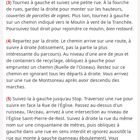
(
3
) Tournez à gauche et suivez une petite rue. À la fourche
de rues, gardez la droite pour monter sur les hauteurs,
couvertes de parcelles de vignes
. Plus loin, tournez à gauche
sur un chemin indiqué vers le Moulin à vent de la Tranchée.
Poursuivez tout droit pour rejoindre ce moulin,
bien restauré
.
(
4
) Repartez par la droite. Le chemin arrive sur une route, à
suivre à droite (lotissement, pas la partie la plus
intéressante du parcours). Au niveau d'une aire de jeux et
de containers de recyclage, obliquez à gauche pour
empruntez un chemin (Ruelle de l'Oiseau). Restez sur ce
chemin en ignorant tous les départs à droite. Vous arrivez
sur une rue de Montsoreau après avoir descendu des
marches.
(
5
) Suivez-la à gauche jusqu'au Stop. Traversez une rue pour
suivre en face la Rue de l'Église. Passez au-dessus d'un
ruisseau, l'Arceau, arrivez à une intersection au niveau de
l'Église Saint-Pierre-de-Rest. Suivez à droite la rue du même
nom sur une cinquantaine de mètres, puis obliquez à
gauche dans une rue en sens interdit et ignorez aussitôt la
rue qui monte à gauche (panneau éboulement). Vous