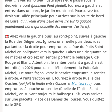
pour une vue sur la tour
. Juste après être passé sous le
deuxième pont
(panneau Pont féodal)
, tournez à gauche et
entrez dans un parc, le jardin municipal. Poursuivez tout
droit sur l'allée principale pour arriver sur la route de bord
de Loire,
au niveau d'une belle demeure sur la gauche
(maintenant hôtel qui accueille des œuvres d'artistes)
.
(
2
) Allez vers la gauche puis, au rond-point, suivez à gauche
la Rue des Diligences. Ignorez une ruelle puis deux rues
partant sur la droite pour empruntez la Rue du Puits Saint-
Michel en obliquant vers la gauche. Faites une cinquantaine
de mètres et croisez un sentier portant le balisage GR®
Rouge et Blanc.
Attention
: le sentier partant à gauche est
interdit (en 2026 pour cause d'éboulement du Puits Saint-
Michel). De toute façon, votre itinéraire emprunte le sentier
à droite. À l'intersection en T, tournez à droite Ruelle des
Ouches
(qui fait la limite entre Candes et
Montsoreau
)
, puis
empruntez à gauche un sentier (Ruelle de l'église Saint-
Michel), en suivant toujours le balisage GR®. Vous arrivez
sur une placette, Place des Dames de Tourzel. Vous quittez
ici le GR®.