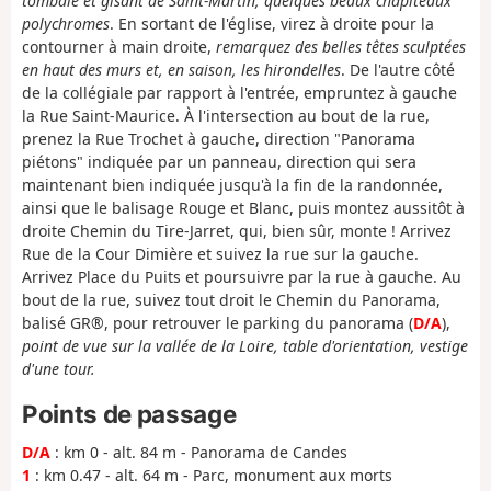
tombale et gisant de Saint-Martin, quelques beaux chapiteaux
polychromes
. En sortant de l'église, virez à droite pour la
contourner à main droite,
remarquez des belles têtes sculptées
en haut des murs et, en saison, les hirondelles
. De l'autre côté
de la collégiale par rapport à l'entrée, empruntez à gauche
la Rue Saint-Maurice. À l'intersection au bout de la rue,
prenez la Rue Trochet à gauche, direction "Panorama
piétons" indiquée par un panneau, direction qui sera
maintenant bien indiquée jusqu'à la fin de la randonnée,
ainsi que le balisage Rouge et Blanc, puis montez aussitôt à
droite Chemin du Tire-Jarret, qui, bien sûr, monte ! Arrivez
Rue de la Cour Dimière et suivez la rue sur la gauche.
Arrivez Place du Puits et poursuivre par la rue à gauche. Au
bout de la rue, suivez tout droit le Chemin du Panorama,
balisé GR®, pour retrouver le parking du panorama (
D/A
),
point de vue sur la vallée de la Loire, table d'orientation, vestige
d'une tour.
Points de passage
D/A
: km 0 - alt. 84 m - Panorama de Candes
1
: km 0.47 - alt. 64 m - Parc, monument aux morts