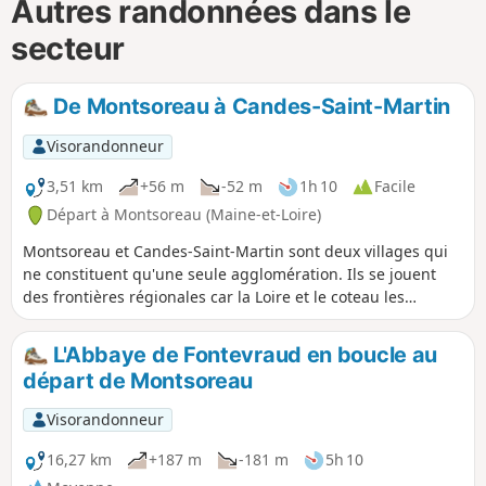
Autres randonnées dans le
secteur
De Montsoreau à Candes-Saint-Martin
Visorandonneur
3,51 km
+56 m
-52 m
1h 10
Facile
Départ à Montsoreau (Maine-et-Loire)
Montsoreau et Candes-Saint-Martin sont deux villages qui
ne constituent qu'une seule agglomération. Ils se jouent
des frontières régionales car la Loire et le coteau les
unissent.Ce circuit permet de découvrir l'échelonnement
des maisons blanches le long du fleuve et la confluence
L'Abbaye de Fontevraud en boucle au
avec la Vienne.Une balade à faire au lever du soleil pour
départ de Montsoreau
profiter pleinement du rayonnement sur les façades.
Attention: une info récente (juin 2026) informe d'une
Visorandonneur
coupure du circuit, pour cause d'éboulement,
vraisemblablement au-dessus de Candes-St-Martin (à
16,27 km
+187 m
-181 m
5h 10
préciser).