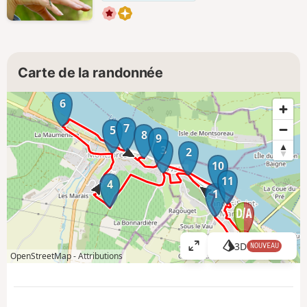
Carte de la randonnée
6
7
5
8
9
3
2
10
11
4
1
3D
NOUVEAU
A
OpenStreetMap -
Attributions
ff
i
c