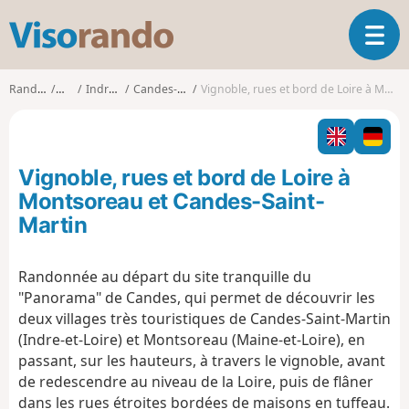
V
O
i
u
s
v
o
Randonnées
Centre
Indre-et-Loire
Candes-Saint-Martin
Vignoble, rues et bord de Loire à Montsoreau et Candes-Saint-Martin
r
r
i
a
r
n
l
d
Vignoble, rues et bord de Loire à
a
o
n
Montsoreau et Candes-Saint-
a
Martin
v
i
g
Randonnée au départ du site tranquille du
a
"Panorama" de Candes, qui permet de découvrir les
t
deux villages très touristiques de Candes-Saint-Martin
i
(Indre-et-Loire) et Montsoreau (Maine-et-Loire), en
o
passant, sur les hauteurs, à travers le vignoble, avant
n
de redescendre au niveau de la Loire, puis de flâner
dans les rues étroites bordées de maisons en tuffeau.