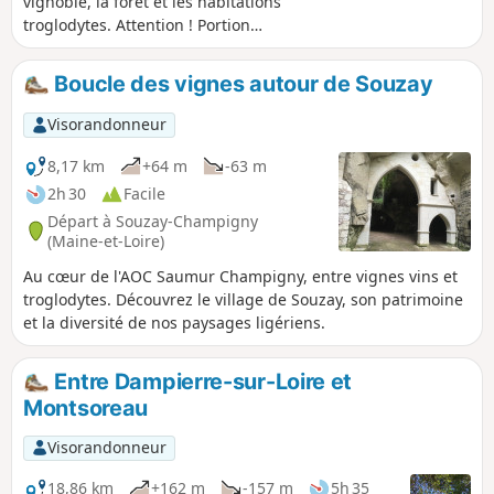
vignoble, la forêt et les habitations
troglodytes. Attention ! Portion
impraticable en bord de Loire en cas de
crue. Prudence en période de chasse.
Boucle des vignes autour de Souzay
Visorandonneur
8,17 km
+64 m
-63 m
2h 30
Facile
Départ à Souzay-Champigny
(Maine-et-Loire)
Au cœur de l'AOC Saumur Champigny, entre vignes vins et
troglodytes. Découvrez le village de Souzay, son patrimoine
et la diversité de nos paysages ligériens.
Entre Dampierre-sur-Loire et
Montsoreau
Visorandonneur
18,86 km
+162 m
-157 m
5h 35