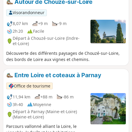
Autour de Chouzé-sur-Loire
Visorandonneur
8,07 km
+9 m
-9 m
2h 20
Facile
Départ à Chouzé-sur-Loire (Indre-
et-Loire)
Découverte des différents paysages de Chouzé-sur-Loire,
des bords de Loire aux vignes et chemins.
Entre Loire et coteaux à Parnay
Office de tourisme
11,94 km
+88 m
-86 m
3h 40
Moyenne
Départ à Parnay (Maine-et-Loire)
(Maine-et-Loire)
Parcours vallonné alliant la Loire, le