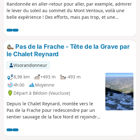
Randonnée en aller-retour pour aller, par exemple, admirer
le lever du soleil au sommet du Mont Ventoux, voilà une
belle expérience ! Des efforts, mais pas trop, et une
récompense à la clé !
Pas de la Frache - Tête de la Grave par
le Chalet Reynard
Visorandonneur
8,98 km
+493 m
-493 m
4h 00
Moyenne
Départ à Bédoin (Vaucluse)
Depuis le Chalet Reynard, montée vers le
Pas de la Frache pour redescendre par un
sentier sauvage de la face Nord et rejoindre
la Tête de la Grave.