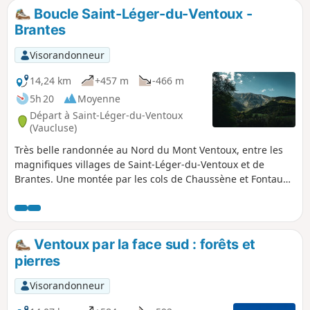
Boucle Saint-Léger-du-Ventoux -
Brantes
Visorandonneur
14,24 km
+457 m
-466 m
5h 20
Moyenne
Départ à Saint-Léger-du-Ventoux
(Vaucluse)
Très belle randonnée au Nord du Mont Ventoux, entre les
magnifiques villages de Saint-Léger-du-Ventoux et de
Brantes. Une montée par les cols de Chaussène et Fontaube
et un retour par la rive du Toulourenc.
Ventoux par la face sud : forêts et
pierres
Visorandonneur