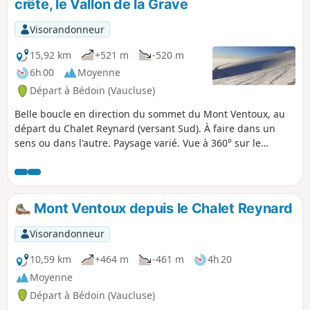
crête, le Vallon de la Grave
Visorandonneur
15,92 km
+521 m
-520 m
6h 00
Moyenne
Départ à Bédoin (Vaucluse)
Belle boucle en direction du sommet du Mont Ventoux, au
départ du Chalet Reynard (versant Sud). À faire dans un
sens ou dans l'autre. Paysage varié. Vue à 360° sur le
paysage environnant. À faire en mode randonnée ou en
raquette quand les conditions le permettent.
Mont Ventoux depuis le Chalet Reynard
Visorandonneur
10,59 km
+464 m
-461 m
4h 20
Moyenne
Départ à Bédoin (Vaucluse)