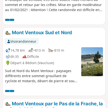
sommet et retour par les crêtes. Mise en garde modérateur
au 01/02/2021 : Attention ! Cette randonnée est difficile en
hiver. Voir l'avis du 01/02/2021
Mont Ventoux Sud et Nord
Visorandonneur
14,78 km
+813 m
-810 m
6h 35
Difficile
Départ à Bédoin (Vaucluse)
Sud et Nord du Mont Ventoux : paysages
différents entre sommet grouillant de
cycliste et motards, désert de pierre et sous-
bois au calme enivrant.
Mont Ventoux par le Pas de la Frache, la