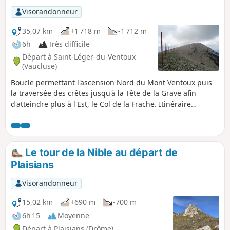
Visorandonneur
35,07 km
+1 718 m
-1 712 m
6h
Très difficile
Départ à Saint-Léger-du-Ventoux
(Vaucluse)
Boucle permettant l'ascension Nord du Mont Ventoux puis
la traversée des crêtes jusqu'à la Tête de la Grave afin
d'atteindre plus à l'Est, le Col de la Frache. Itinéraire
permettant de découvrir la hêtraie et les falaises de la face
Nord.
Le tour de la Nible au départ de
Plaisians
Visorandonneur
15,02 km
+690 m
-700 m
6h 15
Moyenne
Départ à Plaisians (Drôme)