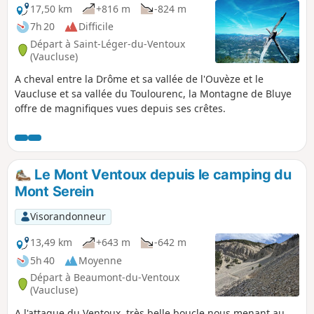
17,50 km
+816 m
-824 m
7h 20
Difficile
Départ à Saint-Léger-du-Ventoux
(Vaucluse)
A cheval entre la Drôme et sa vallée de l'Ouvèze et le
Vaucluse et sa vallée du Toulourenc, la Montagne de Bluye
offre de magnifiques vues depuis ses crêtes.
Le Mont Ventoux depuis le camping du
Mont Serein
Visorandonneur
13,49 km
+643 m
-642 m
5h 40
Moyenne
Départ à Beaumont-du-Ventoux
(Vaucluse)
A l'attaque du Ventoux, très belle boucle nous menant au