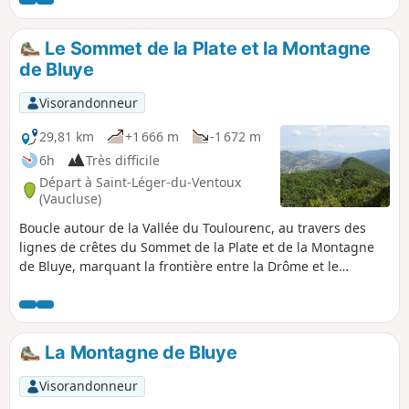
dénivelés, peu commodes parfois.
Le Sommet de la Plate et la Montagne
de Bluye
Visorandonneur
29,81 km
+1 666 m
-1 672 m
6h
Très difficile
Départ à Saint-Léger-du-Ventoux
(Vaucluse)
Boucle autour de la Vallée du Toulourenc, au travers des
lignes de crêtes du Sommet de la Plate et de la Montagne
de Bluye, marquant la frontière entre la Drôme et le
Vaucluse. Panoramas sur le Toulourenc et la face Nord du
Mont Ventoux, ainsi que sur Buis-les Baronnies, le Rocher
Saint-Julien et la Drôme Provençale.
La Montagne de Bluye
Visorandonneur