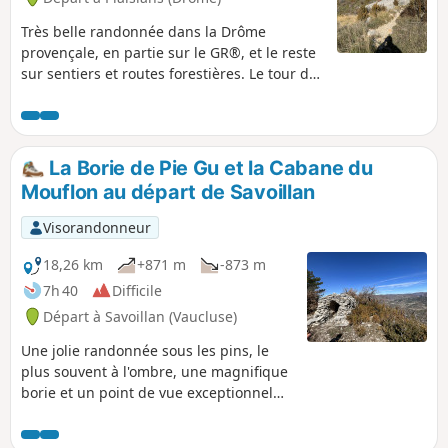
Très belle randonnée dans la Drôme
provençale, en partie sur le GR®, et le reste
sur sentiers et routes forestières. Le tour de
la Nible et une vue exceptionnelle sur la
montagne de Banne.
La Borie de Pie Gu et la Cabane du
Mouflon au départ de Savoillan
Visorandonneur
18,26 km
+871 m
-873 m
7h 40
Difficile
Départ à Savoillan (Vaucluse)
Une jolie randonnée sous les pins, le
plus souvent à l'ombre, une magnifique
borie et un point de vue exceptionnel
sur la Drôme provençale. Une pause
bienvenue sur les bancs de la Cabane