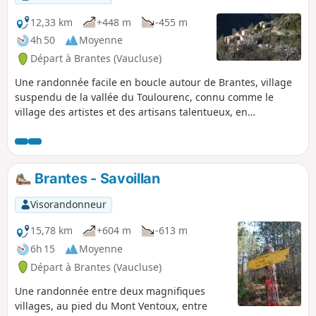
12,33 km
+448 m
-455 m
4h 50
Moyenne
Départ à Brantes (Vaucluse)
Une randonnée facile en boucle autour de Brantes, village
suspendu de la vallée du Toulourenc, connu comme le
village des artistes et des artisans talentueux, en
empruntant les GR®91 et 9 ainsi que quelques chemins
oubliés. Le panorama splendide d’abord sur les crêtes du
Ventoux Nord, puis une belle vue sur la montagne de
Geine, Plaisians et la Nible.À la fin de la randonnée, la
Brantes - Savoillan
possibilité d’une visite libre du village en escaliers et en
terrasses d’éboulis où s’accrochent des genévriers, genêts,
Visorandonneur
amandiers tordus et des ronces bien sûr.
15,78 km
+604 m
-613 m
6h 15
Moyenne
Départ à Brantes (Vaucluse)
Une randonnée entre deux magnifiques
villages, au pied du Mont Ventoux, entre