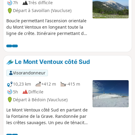
7h
Très difficile
Départ à Savoillan (Vaucluse)
Boucle permettant l'ascension orientale
du Mont Ventoux en longeant toute la
ligne de crête. Itinéraire permettant de
découvrir les falaises, les pierriers et la
hêtraie de la face Nord au travers du
GR®9.
Le Mont Ventoux côté Sud
Visorandonneur
10,23 km
+412 m
-415 m
5h
Difficile
Départ à Bédoin (Vaucluse)
Le Mont Ventoux côté Sud en partant de
la Fontaine de la Grave. Randonnée par
les crêtes sauvages. Un peu de ténacité
est nécessaire pour affronter ces