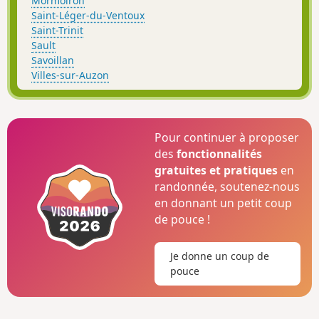
Mormoiron
Saint-Léger-du-Ventoux
Saint-Trinit
Sault
Savoillan
Villes-sur-Auzon
Pour continuer à proposer
des
fonctionnalités
gratuites et pratiques
en
randonnée, soutenez-nous
en donnant un petit coup
de pouce !
Je donne un coup de
pouce