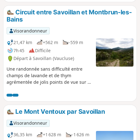
Forestière du Mouflon. Un sentier entre
les pins chemine jusqu'à la crête vous
Circuit entre Savoillan et Montbrun-les-
permettra de dominer la vallée du
Bains
Toulourenc.
Visorandonneur
21,47 km
+562 m
-559 m
7h 45
Difficile
Départ à Savoillan (Vaucluse)
Une randonnée sans difficulté entre
champs de lavande et de thym
agrémentée de jolis points de vue sur le
Mont Ventoux.
Le Mont Ventoux par Savoillan
Visorandonneur
36,35 km
+1 628 m
-1 626 m