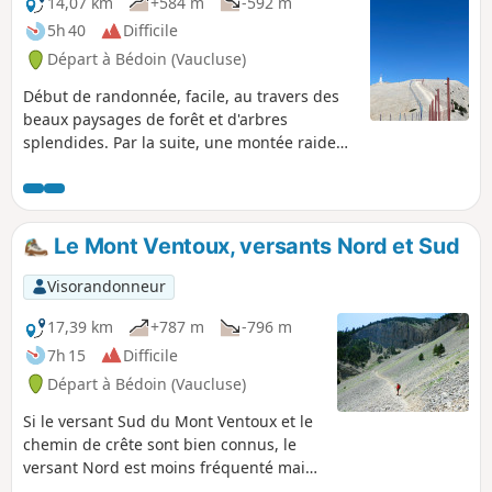
14,07 km
+584 m
-592 m
5h 40
Difficile
Départ à Bédoin (Vaucluse)
Début de randonnée, facile, au travers des
beaux paysages de forêt et d'arbres
splendides. Par la suite, une montée raide
pour rejoindre le GR®, et faire le tour du
sommet. La descente est agréable, au milieu
des pierriers, et avec des points de vue
splendides. Cette randonnée, bien que
Le Mont Ventoux, versants Nord et Sud
difficile, permet d'aborder le "géant de
Provence" avec divers paysages en fonction
Visorandonneur
des saisons.
17,39 km
+787 m
-796 m
7h 15
Difficile
Départ à Bédoin (Vaucluse)
Si le versant Sud du Mont Ventoux et le
chemin de crête sont bien connus, le
versant Nord est moins fréquenté mais
tout aussi superbe avec son alternance