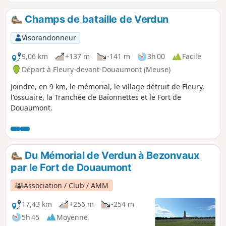
Douaumont sont à découvrir.
Champs de bataille de Verdun
Visorandonneur
9,06 km
+137 m
-141 m
3h 00
Facile
Départ à Fleury-devant-Douaumont (Meuse)
Joindre, en 9 km, le mémorial, le village détruit de Fleury,
l'ossuaire, la Tranchée de Baïonnettes et le Fort de
Douaumont.
Du Mémorial de Verdun à Bezonvaux
par le Fort de Douaumont
Association / Club / AMM
17,43 km
+256 m
-254 m
5h 45
Moyenne