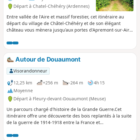
Départ à Chatel-Chéhéry (Ardennes)
Entre vallée de l'Aire et massif forestier, cet itinéraire au
départ du village de Châtel-Chéhéry et de son élégant
château vous mènera jusqu'aux portes d'Apremont-sur-Aire
pour découvrir un haut lieu de mémoire : le cimetière
militaire allemand classé à l'Unesco.
Autour de Douaumont
Visorandonneur
12,25 km
+256 m
-264 m
4h 15
Moyenne
Départ à Fleury-devant-Douaumont (Meuse)
Un parcours chargé d'histoire de la Grande Guerre.Cet
itinéraire offre une découverte des bois replantés à la suite
de la guerre de 1914-1918 entre la France et
l'Allemagne.Plusieurs vestiges tel que des bunkers, abris et
bâtiments comme l'Ossuaire de Douaumont, le Fort de