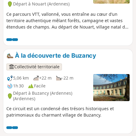
Départ à Nouart (Ardennes)
Ce parcours VTT, vallonné, vous entraîne au cœur d’un
territoire authentique mêlant forêts, campagne et vastes
étendues de champs. Au départ de Nouart, village natal du
Général Chanzy, l’itinéraire traverse plusieurs villages et
hameaux : Tailly, Barricourt, les Petites Censes, les
Forgettes, Les Tuileries, Rémonville... où se dévoilent de
remarquables bâtisses en pierre, témoins du patrimoine
À la découverte de Buzancy
local. Un sentier rythmé et varié, idéal pour les amateurs de
VTT en quête de nature, de relief et de découvertes
Collectivité territoriale
historiques.
5,06 km
+22 m
-22 m
1h 30
Facile
Départ à Buzancy (Ardennes)
(Ardennes)
Ce circuit est un condensé des trésors historiques et
patrimoniaux du charmant village de Buzancy.