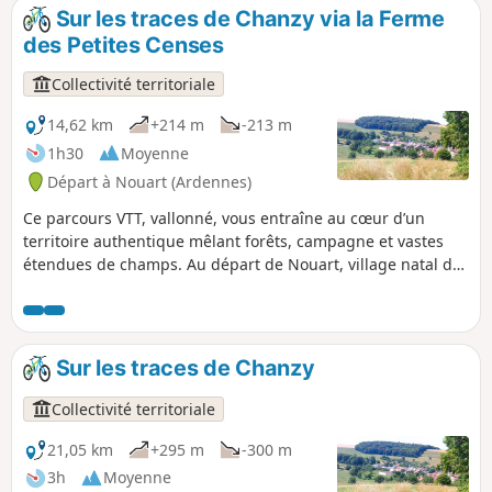
Sur les traces de Chanzy via la Ferme
des Petites Censes
Collectivité territoriale
14,62 km
+214 m
-213 m
1h30
Moyenne
Départ à Nouart (Ardennes)
Ce parcours VTT, vallonné, vous entraîne au cœur d’un
territoire authentique mêlant forêts, campagne et vastes
étendues de champs. Au départ de Nouart, village natal du
Général Chanzy, l’itinéraire traverse plusieurs villages et
hameaux : Tailly, Barricourt, les Petites Censes, les
Forgettes, Les Tuileries... où se dévoilent de remarquables
bâtisses en pierre, témoins du patrimoine local. Un sentier
Sur les traces de Chanzy
rythmé et varié, idéal pour les amateurs de VTT en quête de
nature, de relief et de découvertes historiques.
Collectivité territoriale
21,05 km
+295 m
-300 m
3h
Moyenne