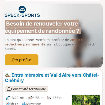
pour découvrir les principales positions où se sont déroulés
les actes héroïques de York qui sauvèrent le bataillon de
l'anéantissement et conduisirent au retrait allemand de la
Forêt d'Argonne.
Besoin de renouveler votre 
équipement de randonnée ?
En tant qu’abonné Premium, profitez de
20% de
réduction permanente
sur la boutique en ligne Speck
Sports.
J'en profite
Entre mémoire et Val d'Aire vers Châtel-
Chéhéry
Collectivité territoriale
13,22 km
+158 m
-156 m
4h 15
Moyenne