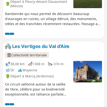
Départ à Fleury-devant-Douaumont
(Meuse)
Randonnée qui nous permet de découvrir beaucoup
d'ouvrages en ruines, un village détruit, des monuments,
stèles et des tranchées récemment restaurées. Passage au
Fort de Douaumont et au cimetière de Douaumont. Bien
regarder par terre, la terre nous restitue encore beaucoup
d'éclats d'obus et parfois même des obus entiers.
Les Vertiges du Val d'Aire
Collectivité territoriale
38,08 km
+368 m
-374 m
5h
Moyenne
Départ à Marcq (Ardennes)
Ce circuit vallonné autour de la vallée
de l'Aire, célèbre pour sa biodiversité
exceptionnelle, est l'alliance parfaite
entre effort et patrimoine ! Enfourchez
votre VTT pour affronter les Vertiges du