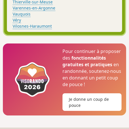
Thierville-sur-Meuse
Varennes-en-Argonne
Vauquois
Véry
Vilosnes-Haraumont
Pour continuer à proposer
des
fonctionnalités
gratuites et pratiques
en
randonnée, soutenez-nous
en donnant un petit coup
de pouce !
Je donne un coup de
pouce