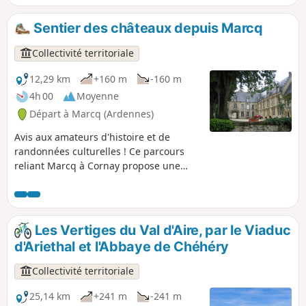
Val d’Aire. Ce circuit musclé vous fera
vibrer au rythme de ses passages en
Sentier des châteaux depuis Marcq
forêt et de ses panoramas sur la
campagne bucolique argonnaise, tout
Collectivité territoriale
en jalonnant votre route du charme
authentique de nos villages ruraux et
12,29 km
+160 m
-160 m
de haltes prestigieuses comme l'église
4h 00
Moyenne
fortifiée de Saint-Juvin ou l'Abbaye de
Départ à Marcq (Ardennes)
Chéhéry.
Avis aux amateurs d'histoire et de
randonnées culturelles ! Ce parcours
reliant Marcq à Cornay propose une
immersion unique dans le patrimoine
architectural de la région. Tout en
profitant de la sérénité des sous-bois,
les marcheurs auront le privilège
Les Vertiges du Val d'Aire, par le Viaduc
d'admirer trois châteaux remarquables,
d'Ariethal et l'Abbaye de Chéhéry
le point de vue de la Croix du Bayle,
ainsi que l'élégance de ces deux villages
Collectivité territoriale
argonnais.
25,14 km
+241 m
-241 m