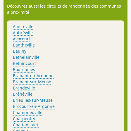
d’un patrimoine naturel préservé.
Découvrez aussi les circuits de randonnée des communes
à proximité
Aincreville
Aubréville
Avocourt
Bantheville
Baulny
Béthelainville
Béthincourt
Boureuilles
Brabant-en-Argonne
Brabant-sur-Meuse
Brandeville
Bréhéville
Brieulles-sur-Meuse
Brocourt-en-Argonne
Champneuville
Charpentry
Chattancourt
Cheppy