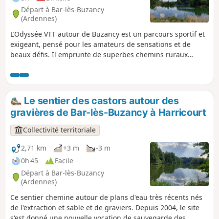
Départ à Bar-lès-Buzancy
(Ardennes)
L’Odyssée VTT autour de Buzancy est un parcours sportif et
exigeant, pensé pour les amateurs de sensations et de
beaux défis. Il emprunte de superbes chemins ruraux
offrant de larges panoramas sur la campagne
environnante, entre vallons et horizons ouverts. Tout au
long du tracé, la randonnée est une invitation à la
découverte du patrimoine local, avec la chapelle de
Le sentier des castors autour des
Masmes, les communs du Château Augeard, ou encore de
gravières de Bar-lès-Buzancy à Harricourt
beaux villages typiques comme Autruche, Fossé et Saint-
Pierremont, identifiables à leurs nombreuses et élégantes
Collectivité territoriale
maisons en pierre jaune.
2,71 km
+3 m
-3 m
0h 45
Facile
Départ à Bar-lès-Buzancy
(Ardennes)
Ce sentier chemine autour de plans d'eau très récents nés
de l'extraction et sable et de graviers. Depuis 2004, le site
s'est donné une nouvelle vocation de sauvegarde des