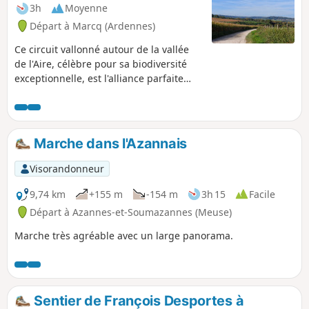
3h
Moyenne
Départ à Marcq (Ardennes)
Ce circuit vallonné autour de la vallée
de l'Aire, célèbre pour sa biodiversité
exceptionnelle, est l'alliance parfaite
entre effort et patrimoine ! Enfourchez
votre VTT pour affronter la variante des
Vertiges du Val d’Aire. Ce circuit musclé
vous fera vibrer au rythme de ses
Marche dans l'Azannais
passages en forêt et de ses panoramas
sur la campagne bucolique argonnaise,
Visorandonneur
tout en jalonnant votre route du charme
authentique de nos villages ruraux et
9,74 km
+155 m
-154 m
3h 15
Facile
de haltes prestigieuses comme le
Départ à Azannes-et-Soumazannes (Meuse)
Viaduc d'Ariethal ou l'Abbaye de
Marche très agréable avec un large panorama.
Chéhéry.
Sentier de François Desportes à