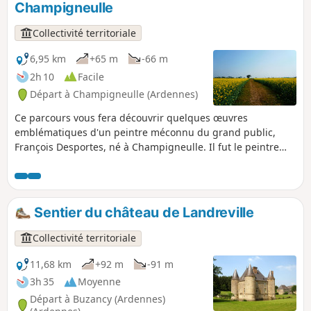
Champigneulle
Collectivité territoriale
6,95 km
+65 m
-66 m
2h 10
Facile
Départ à Champigneulle (Ardennes)
Ce parcours vous fera découvrir quelques œuvres
emblématiques d'un peintre méconnu du grand public,
François Desportes, né à Champigneulle. Il fut le peintre
animalier et des scènes de chasse de plusieurs rois. Bonne
découverte au détour des rues du village.
Sentier du château de Landreville
Collectivité territoriale
11,68 km
+92 m
-91 m
3h 35
Moyenne
Départ à Buzancy (Ardennes)