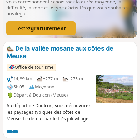
vous correspondent : choisissez la durée moyenne, la
difficulté, la zone et le type d’activités que vous souhaitez
privilégier.
Testez
gratuitement
De la vallée mosane aux côtes de
Meuse
Office de tourisme
14,89 km
+277 m
-273 m
5h 05
Moyenne
Départ à Doulcon (Meuse)
Au départ de Doulcon, vous découvrirez
les paysages typiques des côtes de
Meuse. Le détour par le très joli village
de Mont-devant-Sassey vous réserve de
belles surprises architecturales ! Vous
rejoindrez ensuite le village de Sassey-