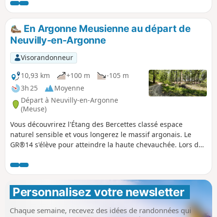
nom, ce qui en faisait un lieu stratégique. Vauquois est un
haut-lieu de la guerre des mines, cette technique
consistant à creuser de profondes galeries et à y enfouir
En Argonne Meusienne au départ de
des tonnes d'explosifs afin de causer d'importants dégâts
Neuvilly-en-Argonne
en surface avant de lancer un assaut.
Visorandonneur
10,93 km
+100 m
-105 m
3h 25
Moyenne
Départ à Neuvilly-en-Argonne
(Meuse)
Vous découvrirez l'Étang des Bercettes classé espace
naturel sensible et vous longerez le massif argonais. Le
GR®14 s'élève pour atteindre la haute chevauchée. Lors de
cette randonnée vous allez découvrir une partie du sentier
de découverte où vous trouverez des arbres de toute sortes,
noyer noir, sapin blanc, etc.
Personnalisez votre newsletter 
Chaque semaine, recevez des idées de randonnées qui