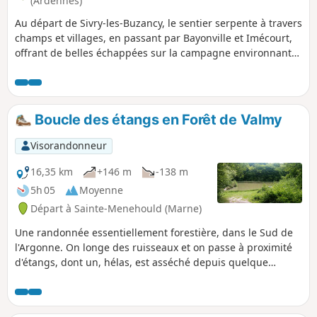
(Ardennes)
Au départ de Sivry-les-Buzancy, le sentier serpente à travers
champs et villages, en passant par Bayonville et Imécourt,
offrant de belles échappées sur la campagne environnante.
Point d’orgue du parcours, le château de Landreville se
dévoile au fil de la marche, apportant une touche
patrimoniale à cette randonnée accessible et ressourçante.
Idéale pour les amateurs de nature, de calme et de
Boucle des étangs en Forêt de Valmy
découvertes locales.
Visorandonneur
16,35 km
+146 m
-138 m
5h 05
Moyenne
Départ à Sainte-Menehould (Marne)
Une randonnée essentiellement forestière, dans le Sud de
l'Argonne. On longe des ruisseaux et on passe à proximité
d'étangs, dont un, hélas, est asséché depuis quelque
temps... Dépaysement et tranquillité sont au rendez-vous.