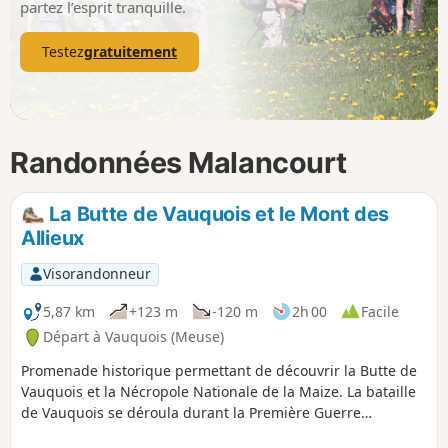
partez l’esprit tranquille.
Testez
gratuitement
Randonnées Malancourt
La Butte de Vauquois et le Mont des
Allieux
Visorandonneur
5,87 km
+123 m
-120 m
2h 00
Facile
Départ à Vauquois (Meuse)
Promenade historique permettant de découvrir la Butte de
Vauquois et la Nécropole Nationale de la Maize. La bataille
de Vauquois se déroula durant la Première Guerre
mondiale. Le village était construit sur la butte du même