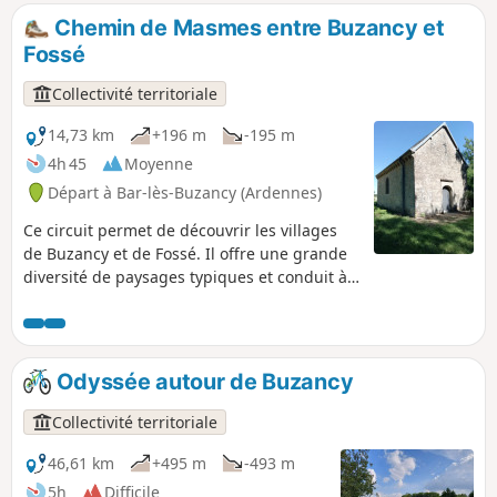
Chemin de Masmes entre Buzancy et
Fossé
Collectivité territoriale
14,73 km
+196 m
-195 m
4h 45
Moyenne
Départ à Bar-lès-Buzancy (Ardennes)
Ce circuit permet de découvrir les villages
de Buzancy et de Fossé. Il offre une grande
diversité de paysages typiques et conduit à
la chapelle de Masmes, point fort de
l'itinéraire.
Odyssée autour de Buzancy
Collectivité territoriale
46,61 km
+495 m
-493 m
5h
Difficile