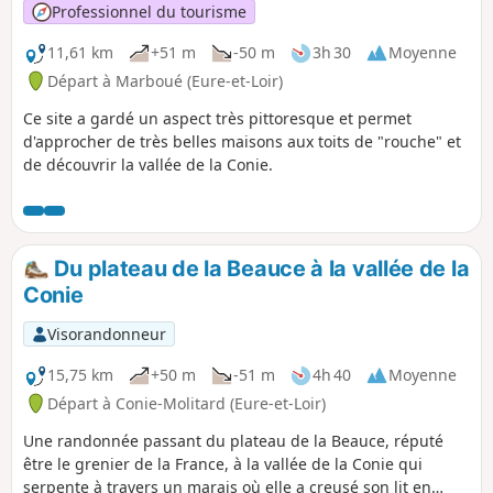
Professionnel du tourisme
11,61 km
+51 m
-50 m
3h 30
Moyenne
Départ à Marboué (Eure-et-Loir)
Ce site a gardé un aspect très pittoresque et permet
d'approcher de très belles maisons aux toits de "rouche" et
de découvrir la vallée de la Conie.
Du plateau de la Beauce à la vallée de la
Conie
Visorandonneur
15,75 km
+50 m
-51 m
4h 40
Moyenne
Départ à Conie-Molitard (Eure-et-Loir)
Une randonnée passant du plateau de la Beauce, réputé
être le grenier de la France, à la vallée de la Conie qui
serpente à travers un marais où elle a creusé son lit en