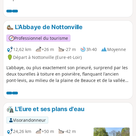
influençant fortement la végétation. À pratiquer en toute
saison.
L'Abbaye de Nottonville
Professionnel du tourisme
12,62 km
+26 m
-27 m
3h 40
Moyenne
Départ à Nottonville (Eure-et-Loir)
L'abbaye, ou plus exactement son prieuré, surprend par les
deux tourelles à toiture en poivrière, flanquant l'ancien
pont-levis, au milieu de la plaine de Beauce et de la vallée
de la Conie.
L'Eure et ses plans d'eau
Visorandonneur
24,26 km
+50 m
-42 m