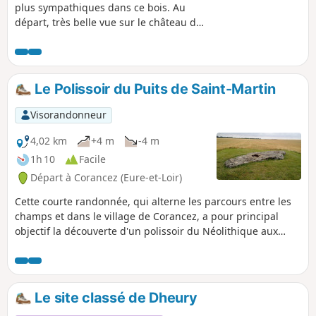
plus sympathiques dans ce bois. Au
départ, très belle vue sur le château de
Moléans, puis belle traversée de forêt.
Ensuite la traversée par les gués et la
promenade en bord du Loir est fort
agréable. Le retour par la forêt permet
Le Polissoir du Puits de Saint-Martin
de terminer dans le calme.
Visorandonneur
4,02 km
+4 m
-4 m
1h 10
Facile
Départ à Corancez (Eure-et-Loir)
Cette courte randonnée, qui alterne les parcours entre les
champs et dans le village de Corancez, a pour principal
objectif la découverte d'un polissoir du Néolithique aux
dimensions particulièrement importantes.
Le site classé de Dheury