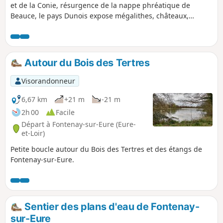
et de la Conie, résurgence de la nappe phréatique de
Beauce, le pays Dunois expose mégalithes, châteaux,
maisons aux toits de rouche.
Autour du Bois des Tertres
Visorandonneur
6,67 km
+21 m
-21 m
2h 00
Facile
Départ à Fontenay-sur-Eure (Eure-
et-Loir)
Petite boucle autour du Bois des Tertres et des étangs de
Fontenay-sur-Eure.
Sentier des plans d'eau de Fontenay-
sur-Eure