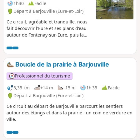
1h30
Facile
Départ à Barjouville (Eure-et-Loir)
Ce circuit, agréable et tranquille, nous
fait découvrir l'Eure et ses plans d'eau
autour de Fontenay-sur-Eure, puis la
plaine de la Beauce, avec les flèches de
la Cathédrale de Chartes dans le
lointain.
Boucle de la prairie à Barjouville
Professionnel du tourisme
5,35 km
+14 m
-15 m
1h 35
Facile
Départ à Barjouville (Eure-et-Loir)
Ce circuit au départ de Barjouville parcourt les sentiers
autour des étangs et dans la prairie : un coin de verdure en
ville.