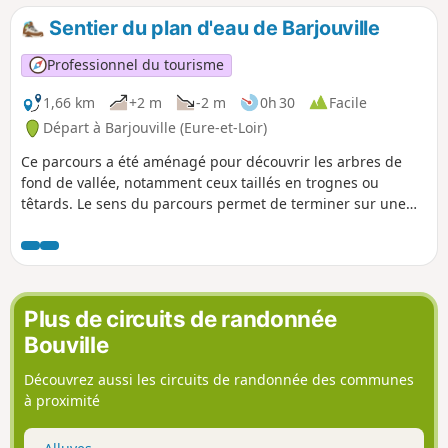
Sentier du plan d'eau de Barjouville
Professionnel du tourisme
1,66 km
+2 m
-2 m
0h 30
Facile
Départ à Barjouville (Eure-et-Loir)
Ce parcours a été aménagé pour découvrir les arbres de
fond de vallée, notamment ceux taillés en trognes ou
têtards. Le sens du parcours permet de terminer sur une
aire de jeux. Le site intègre l'Espace Naturel Sensible de la
Vallée de l'Eure.
Plus de circuits de randonnée
Bouville
Découvrez aussi les circuits de randonnée des communes
à proximité