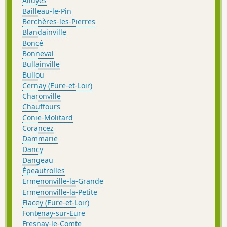
Alluyes
Bailleau-le-Pin
Berchères-les-Pierres
Blandainville
Boncé
Bonneval
Bullainville
Bullou
Cernay (Eure-et-Loir)
Charonville
Chauffours
Conie-Molitard
Corancez
Dammarie
Dancy
Dangeau
Épeautrolles
Ermenonville-la-Grande
Ermenonville-la-Petite
Flacey (Eure-et-Loir)
Fontenay-sur-Eure
Fresnay-le-Comte