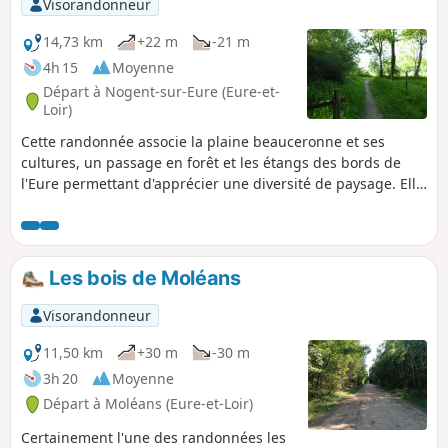
Visorandonneur
14,73 km
+22 m
-21 m
4h 15
Moyenne
Départ à Nogent-sur-Eure (Eure-et-
Loir)
Cette randonnée associe la plaine beauceronne et ses
cultures, un passage en forêt et les étangs des bords de
l'Eure permettant d'apprécier une diversité de paysage. Elle
ne présente pas de difficulté, le dénivelé est faible.
Les bois de Moléans
Visorandonneur
11,50 km
+30 m
-30 m
3h 20
Moyenne
Départ à Moléans (Eure-et-Loir)
Certainement l'une des randonnées les