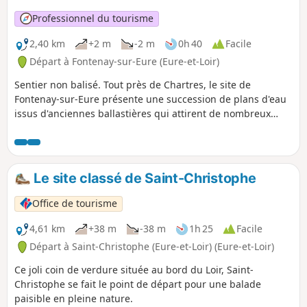
Professionnel du tourisme
2,40 km
+2 m
-2 m
0h 40
Facile
Départ à Fontenay-sur-Eure (Eure-et-Loir)
Sentier non balisé. Tout près de Chartres, le site de
Fontenay-sur-Eure présente une succession de plans d'eau
issus d'anciennes ballastières qui attirent de nombreux
oiseaux d'eau. Le site intègre l'Espace Naturel Sensible de la
Vallée de l'Eure.
Le site classé de Saint-Christophe
Office de tourisme
4,61 km
+38 m
-38 m
1h 25
Facile
Départ à Saint-Christophe (Eure-et-Loir) (Eure-et-Loir)
Ce joli coin de verdure située au bord du Loir, Saint-
Christophe se fait le point de départ pour une balade
paisible en pleine nature.