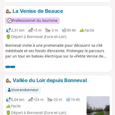
La Venise de Beauce
Professionnel du tourisme
2,31 km
+3 m
-3 m
0h 40
Facile
Départ à Bonneval (Eure-et-Loir)
Bonneval invite à une promenade pour découvrir sa cité
médiévale et ses fossés d’enceinte. Prolongez le parcours
par un tour en bateau électrique sur la «Petite Venise de
Beauce», vous y découvrirez de nombreux lavoirs et bas
d’eau.
Vallée du Loir depuis Bonneval
Visorandonneur
6,04 km
+23 m
-23 m
1h 45
Facile
Départ à Bonneval (Eure-et-Loir)