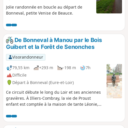
Jolie randonnée en boucle au départ de
Bonneval, petite Venise de Beauce.
De Bonneval à Manou par le Bois
Guibert et la Forêt de Senonches
Visorandonneur
79,55 km
+293 m
-198 m
7h
Difficile
Départ à Bonneval (Eure-et-Loir)
Ce circuit débute le long du Loir et ses anciennes
gravières. À Illiers-Combray, la vie de Proust
enfant est comptée à la maison de tante Léonie,
où il vécu son enfance. Les chemins dits
Proustiens sont agrémentés de panneaux
d'informations sur la faune et la flore. La partie