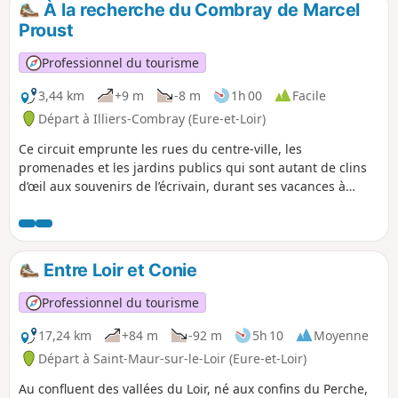
privée de la Forêt de Champrond, dans le Parc
À la recherche du Combray de Marcel
Naturel Régional du Perche, impose un détour
Proust
pour rejoindre la Forêt Domaniale de Montécot,
où il est possible d'y rencontrer chevreuils et
Professionnel du tourisme
sangliers.
3,44 km
+9 m
-8 m
1h 00
Facile
Départ à Illiers-Combray (Eure-et-Loir)
Ce circuit emprunte les rues du centre-ville, les
promenades et les jardins publics qui sont autant de clins
d’œil aux souvenirs de l’écrivain, durant ses vacances à
Illiers, et qui lui ont inspiré le 1er volume de "À la recherche
du temps perdu". Promenade familiale et accessible au plus
grand nombre.
Entre Loir et Conie
Professionnel du tourisme
17,24 km
+84 m
-92 m
5h 10
Moyenne
Départ à Saint-Maur-sur-le-Loir (Eure-et-Loir)
Au confluent des vallées du Loir, né aux confins du Perche,