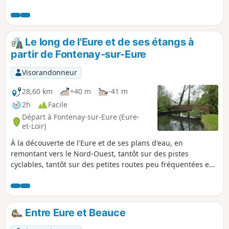
Le long de l'Eure et de ses étangs à
partir de Fontenay-sur-Eure
Visorandonneur
28,60 km
+40 m
-41 m
2h
Facile
Départ à Fontenay-sur-Eure (Eure-
et-Loir)
À la découverte de l'Eure et de ses plans d'eau, en
remontant vers le Nord-Ouest, tantôt sur des pistes
cyclables, tantôt sur des petites routes peu fréquentées en
semaine. Emplacement d'ancien moulin, Château de
Blanville, petits villages, lavoirs, mémorial Jean Moulin
jalonnent cet itinéraire.
Entre Eure et Beauce