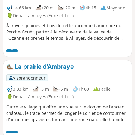
14,66 km
+20 m
-20 m
4h 15
Moyenne
Départ à Alluyes (Eure-et-Loir)
À travers plaines et bois de cette ancienne baronnnie du
Perche-Gouët, partez à la découverte de la vallée de
l'Ozanne et prenez le temps, à Allluyes, de découvrir de
magnifiques fresques du XVIe siècle.
La prairie d'Ambraye
Visorandonneur
3,33 km
+5 m
-5 m
1h 00
Facile
Départ à Alluyes (Eure-et-Loir)
Outre le village qui offre une vue sur le donjon de l'ancien
château, le tracé permet de longer le Loir et de contourner
d'anciennes gravières formant une zone naturelle humide
qui accueille de nombreux oiseaux aquatiques et une flore
spécifique.