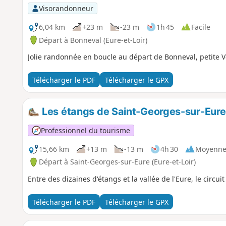
Visorandonneur
6,04 km
+23 m
-23 m
1h 45
Facile
Départ à Bonneval (Eure-et-Loir)
Jolie randonnée en boucle au départ de Bonneval, petite 
Télécharger le PDF
Télécharger le GPX
Les étangs de Saint-Georges-sur-Eure
Professionnel du tourisme
15,66 km
+13 m
-13 m
4h 30
Moyenn
Départ à Saint-Georges-sur-Eure (Eure-et-Loir)
Entre des dizaines d'étangs et la vallée de l'Eure, le circu
Télécharger le PDF
Télécharger le GPX