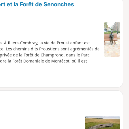
rt et la Forêt de Senonches
. À Illiers-Combray, la vie de Proust enfant est
nce. Les chemins dits Proustiens sont agrémentés de
e privée de la Forêt de Champrond, dans le Parc
re la Forêt Domaniale de Montécot, où il est