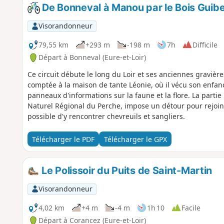
De Bonneval à Manou par le Bois Guibe
Visorandonneur
79,55 km
+293 m
-198 m
7h
Difficile
Départ à Bonneval (Eure-et-Loir)
Ce circuit débute le long du Loir et ses anciennes gravières
comptée à la maison de tante Léonie, où il vécu son enfa
panneaux d'informations sur la faune et la flore. La parti
Naturel Régional du Perche, impose un détour pour rejoind
possible d'y rencontrer chevreuils et sangliers.
Télécharger le PDF
Télécharger le GPX
Le Polissoir du Puits de Saint-Martin
Visorandonneur
4,02 km
+4 m
-4 m
1h 10
Facile
Départ à Corancez (Eure-et-Loir)