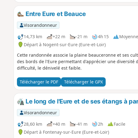
Entre Eure et Beauce
Visorandonneur
14,73 km
+22 m
-21 m
4h 15
Moyenn
Départ à Nogent-sur-Eure (Eure-et-Loir)
Cette randonnée associe la plaine beauceronne et ses cult
des bords de l'Eure permettant d'apprécier une diversité 
difficulté, le dénivelé est faible.
Télécharger le PDF
Télécharger le GPX
Le long de l'Eure et de ses étangs à pa
Visorandonneur
28,60 km
+40 m
-41 m
2h
Facile
Départ à Fontenay-sur-Eure (Eure-et-Loir)