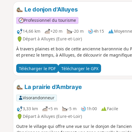
Le donjon d'Alluyes
Professionnel du tourisme
14,66 km
+20 m
-20 m
4h 15
Moyenn
Départ à Alluyes (Eure-et-Loir)
À travers plaines et bois de cette ancienne baronnnie du P
et prenez le temps, à Allluyes, de découvrir de magnifique
Télécharger le PDF
Télécharger le GPX
La prairie d'Ambraye
Visorandonneur
3,33 km
+5 m
-5 m
1h 00
Facile
Départ à Alluyes (Eure-et-Loir)
Outre le village qui offre une vue sur le donjon de l'ancie