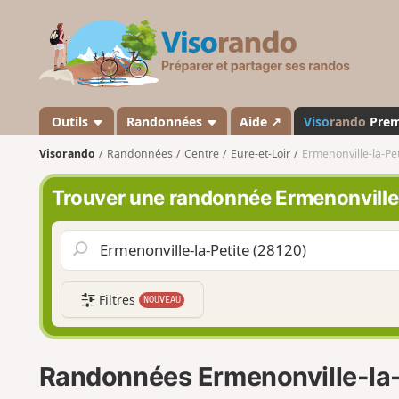
V
i
s
o
r
a
Outils
Randonnées
Aide ↗
Viso
rando
Pre
n
Visorando
Randonnées
Centre
Eure-et-Loir
Ermenonville-la-Pet
d
o
Trouver une randonnée Ermenonville
Filtres
NOUVEAU
Randonnées Ermenonville-la-