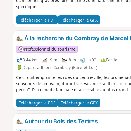
d'anciennes gravières formant une zone naturelle humide 
spécifique.
Télécharger le PDF
Télécharger le GPX
À la recherche du Combray de Marcel 
Professionnel du tourisme
3,44 km
+9 m
-8 m
1h 00
Facile
Départ à Illiers-Combray (Eure-et-Loir)
Ce circuit emprunte les rues du centre-ville, les promenade
souvenirs de l’écrivain, durant ses vacances à Illiers, et q
perdu". Promenade familiale et accessible au plus grand
Télécharger le PDF
Télécharger le GPX
Autour du Bois des Tertres