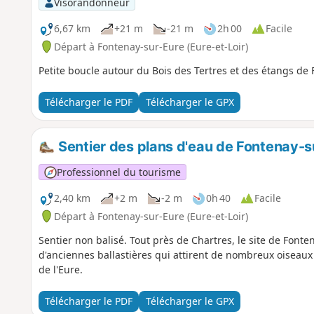
Visorandonneur
6,67 km
+21 m
-21 m
2h 00
Facile
Départ à Fontenay-sur-Eure (Eure-et-Loir)
Petite boucle autour du Bois des Tertres et des étangs de
Télécharger le PDF
Télécharger le GPX
Sentier des plans d'eau de Fontenay-s
Professionnel du tourisme
2,40 km
+2 m
-2 m
0h 40
Facile
Départ à Fontenay-sur-Eure (Eure-et-Loir)
Sentier non balisé. Tout près de Chartres, le site de Font
d'anciennes ballastières qui attirent de nombreux oiseaux d
de l'Eure.
Télécharger le PDF
Télécharger le GPX