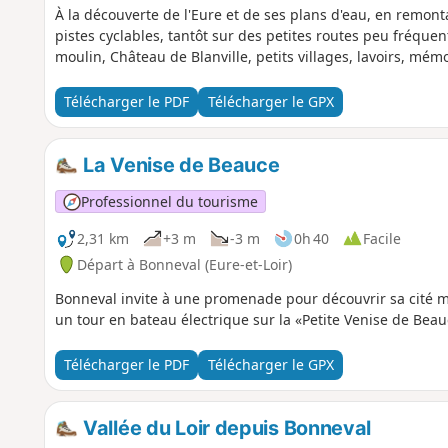
À la découverte de l'Eure et de ses plans d'eau, en remont
pistes cyclables, tantôt sur des petites routes peu fréqu
moulin, Château de Blanville, petits villages, lavoirs, mémo
Télécharger le PDF
Télécharger le GPX
La Venise de Beauce
Professionnel du tourisme
2,31 km
+3 m
-3 m
0h 40
Facile
Départ à Bonneval (Eure-et-Loir)
Bonneval invite à une promenade pour découvrir sa cité mé
un tour en bateau électrique sur la «Petite Venise de Beau
Télécharger le PDF
Télécharger le GPX
Vallée du Loir depuis Bonneval