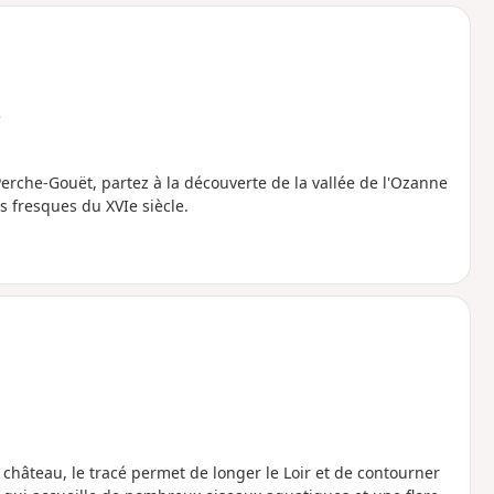
o
a
i
m
p
e
erche-Gouët, partez à la découverte de la vallée de l'Ozanne
s fresques du XVIe siècle.
n château, le tracé permet de longer le Loir et de contourner