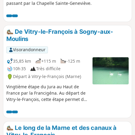
passant par la Chapelle Sainte-Geneviève.
De Vitry-le-François à Sogny-aux-
Moulins
Visorandonneur
35,85 km
+115 m
-125 m
10h 35
Très difficile
Départ à Vitry-le-François (Marne)
Vingtième étape du Jura au Haut de
France par la Francigéna. Au départ de
Vitry-le-François, cette étape permet de
traverser le vignoble de Champagne.
Majoritairement planté en Chardonnay,
le vignoble des Coteaux de Vitry est
aussi appelé Perthois viticole. Profitez
Le long de la Marne et des canaux à
donc de votre passage pour partager la
Vitry-le-François