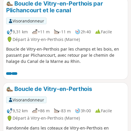
Boucle de Vitry-en-Perthois par
p
Plichancourt et le canal
Visorandonneur
9,31 km
+11 m
-11 m
2h 40
Facile
Départ à Vitry-en-Perthois (Marne)
Boucle de Vitry-en-Perthois par les champs et les bois, en
passant par Plichancourt, avec retour par le chemin de
halage du Canal de la Marne au Rhin.
Boucle de Vitry-en-Perthois
Visorandonneur
9,52 km
+86 m
-83 m
3h 00
Facile
Départ à Vitry-en-Perthois (Marne)
Randonnée dans les coteaux de Vitry-en-Perthois en