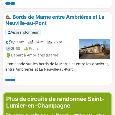
parcours.
Bords de Marne entre Ambrières et La
Neuville-au-Pont
Visorandonneur
8,57 km
+24 m
-25 m
2h 30
Facile
Départ à Ambrières (Marne)
Promenade sur les bords de la Marne et entre les gravières,
entre Ambrières et La Neuville-au-Pont.
Plus de circuits de randonnée Saint-
Lumier-en-Champagne
Découvrez aussi les circuits de randonnée des communes