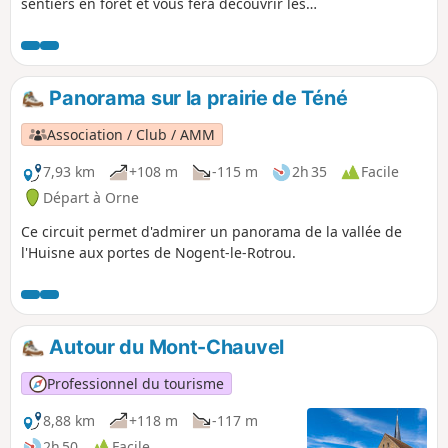
sentiers en forêt et vous fera découvrir les
Étangs de Boisvinet. Vous passerez également
devant la verrerie qui a fonctionné jusqu'en 1952
et qui a fait l'objet d'un livre de Daphné du
Maurier, "Les souffleurs de verre".
Panorama sur la prairie de Téné
Association / Club / AMM
7,93 km
+108 m
-115 m
2h 35
Facile
Départ à Orne
Ce circuit permet d'admirer un panorama de la vallée de
l'Huisne aux portes de Nogent-le-Rotrou.
Autour du Mont-Chauvel
Professionnel du tourisme
8,88 km
+118 m
-117 m
2h 50
Facile