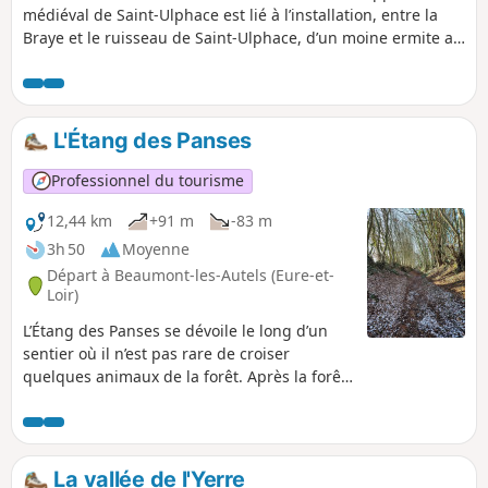
médiéval de Saint-Ulphace est lié à l’installation, entre la
Braye et le ruisseau de Saint-Ulphace, d’un moine ermite au
VIe siècle. L’Ermitage de Saint-Ulphace donna lieu au
défrichement des terres alentours et à l’installation de
populations christianisées, puis à la création de la paroisse
dont la première mention date de 802.
L'Étang des Panses
Professionnel du tourisme
12,44 km
+91 m
-83 m
3h 50
Moyenne
Départ à Beaumont-les-Autels (Eure-et-
Loir)
L’Étang des Panses se dévoile le long d’un
sentier où il n’est pas rare de croiser
quelques animaux de la forêt. Après la forêt,
vous découvrirez les essences fruitières
percheronnes au verger conservatoire de
Miermaigne ; à la mi-novembre vous
pourrez participer à la Fête de la Pomme.
La vallée de l'Yerre