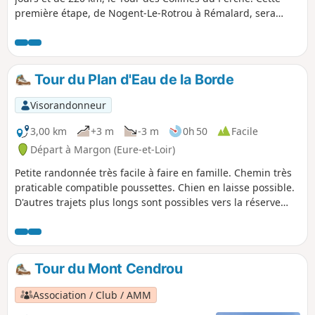
première étape, de Nogent-Le-Rotrou à Rémalard, sera
votre premier contact avec ce qui caractérise les splendides
paysages du Perche : des forêts sillonnées de chemins
creux couverts, des rivières lascives, et, le long du chemin,
des chapelles, des fontaines, des puits et quelques
Tour du Plan d'Eau de la Borde
manoirs.
Visorandonneur
3,00 km
+3 m
-3 m
0h 50
Facile
Départ à Margon (Eure-et-Loir)
Petite randonnée très facile à faire en famille. Chemin très
praticable compatible poussettes. Chien en laisse possible.
D'autres trajets plus longs sont possibles vers la réserve
naturelle mais les chiens sont interdits.
Tour du Mont Cendrou
Association / Club / AMM