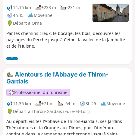
14,16 km
+233 m
-231 m
4h 45
Moyenne
Départ à Orne
Par les chemins creux, le bocage, les bois, découvrez les
paysages du Perche jusqu'à Ceton, la vallée de la Jambette
et de l'Huisne.
Alentours de l'Abbaye de Thiron-
Gardais
Professionnel du tourisme
11,36 km
+71 m
-64 m
3h 25
Moyenne
Départ à Thiron-Gardais (Eure-et-Loir)
Au départ, visitez l'Abbaye de Thiron-Gardais, ses Jardins
Thématiques et la Grange aux Dîmes, puis l'itinéraire
continue dans la campagne percheronne jusqu'à Saint-