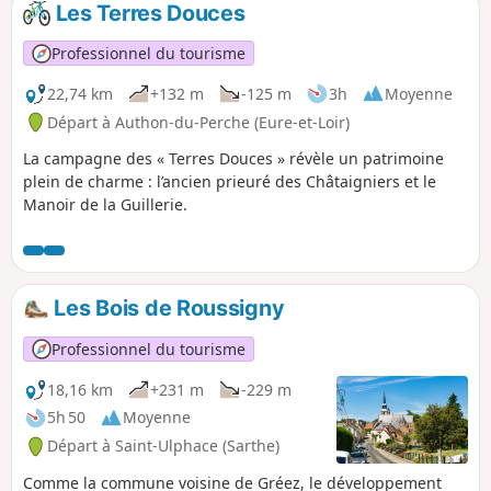
Les Terres Douces
p
Professionnel du tourisme
22,74 km
+132 m
-125 m
3h
Moyenne
Départ à Authon-du-Perche (Eure-et-Loir)
La campagne des « Terres Douces » révèle un patrimoine
plein de charme : l’ancien prieuré des Châtaigniers et le
Manoir de la Guillerie.
Les Bois de Roussigny
Professionnel du tourisme
18,16 km
+231 m
-229 m
5h 50
Moyenne
Départ à Saint-Ulphace (Sarthe)
Comme la commune voisine de Gréez, le développement