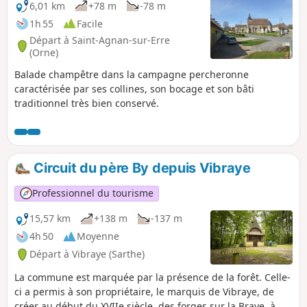
6,01 km
+78 m
-78 m
1h 55
Facile
Départ à Saint-Agnan-sur-Erre
(Orne)
Balade champêtre dans la campagne percheronne
caractérisée par ses collines, son bocage et son bâti
traditionnel très bien conservé.
Circuit du père By depuis Vibraye
Professionnel du tourisme
15,57 km
+138 m
-137 m
4h 50
Moyenne
Départ à Vibraye (Sarthe)
La commune est marquée par la présence de la forêt. Celle-
ci a permis à son propriétaire, le marquis de Vibraye, de
créer au début du XVIIe siècle, des forges sur la Braye, à