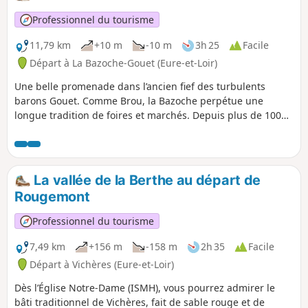
Professionnel du tourisme
11,79 km
+10 m
-10 m
3h 25
Facile
Départ à La Bazoche-Gouet (Eure-et-Loir)
Une belle promenade dans l’ancien fief des turbulents
barons Gouet. Comme Brou, la Bazoche perpétue une
longue tradition de foires et marchés. Depuis plus de 100
ans, se déroule le 1er samedi de novembre la foire aux
poulains percherons.
La vallée de la Berthe au départ de
Rougemont
Professionnel du tourisme
7,49 km
+156 m
-158 m
2h 35
Facile
Départ à Vichères (Eure-et-Loir)
Dès l’Église Notre-Dame (ISMH), vous pourrez admirer le
bâti traditionnel de Vichères, fait de sable rouge et de