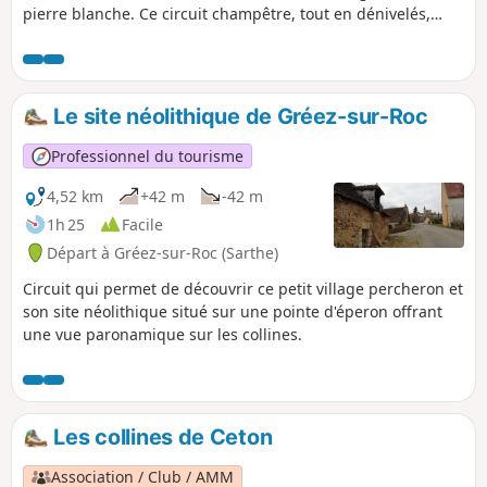
pierre blanche. Ce circuit champêtre, tout en dénivelés,
relie par des chemins creux la colline de Rougemont (point
culminant d’Eure-et-Loir à 285 m) à la pittoresque vallée de
la Berthe.
Le site néolithique de Gréez-sur-Roc
Professionnel du tourisme
4,52 km
+42 m
-42 m
1h 25
Facile
Départ à Gréez-sur-Roc (Sarthe)
Circuit qui permet de découvrir ce petit village percheron et
son site néolithique situé sur une pointe d'éperon offrant
une vue paronamique sur les collines.
Les collines de Ceton
Association / Club / AMM