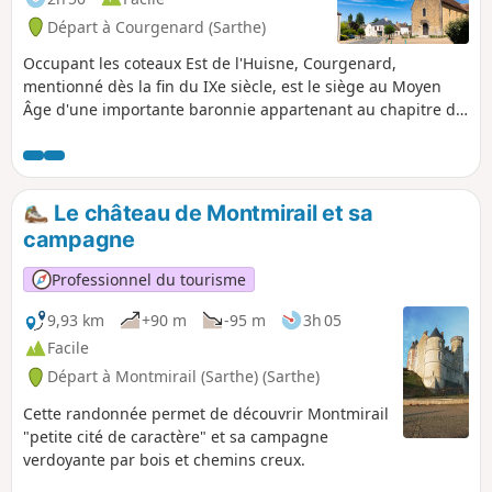
Départ à Courgenard (Sarthe)
Occupant les coteaux Est de l'Huisne, Courgenard,
mentionné dès la fin du IXe siècle, est le siège au Moyen
Âge d'une importante baronnie appartenant au chapitre de
chanoines de la cathédrale du Mans. L'architecture romane
soignée de l'Église Saint-Martin témoigne encore
aujourd'hui de la puissance de cette baronnie, de même
que le remarquable décor du XVIe siècle habillant le chœur.
Le château de Montmirail et sa
La commune vit encore au XIXe siècle de l'agriculture et de
campagne
la production de toiles de chanvre. Elle est comprise
aujourd'hui dans le bassin d'emploi de La Ferté-Bernard.
Professionnel du tourisme
9,93 km
+90 m
-95 m
3h 05
Facile
Départ à Montmirail (Sarthe) (Sarthe)
Cette randonnée permet de découvrir Montmirail
"petite cité de caractère" et sa campagne
verdoyante par bois et chemins creux.