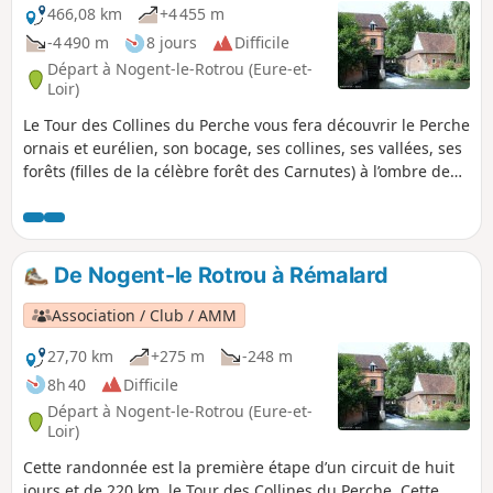
466,08 km
+4 455 m
-4 490 m
8 jours
Difficile
Départ à Nogent-le-Rotrou (Eure-et-
Loir)
Le Tour des Collines du Perche vous fera découvrir le Perche
ornais et eurélien, son bocage, ses collines, ses vallées, ses
forêts (filles de la célèbre forêt des Carnutes) à l’ombre de
ses nombreux manoirs, églises, chapelles et de mille autres
endroits. Vous serez certainement étonnés de la diversité
des paysages que vous traverserez au cours d'un périple
qui vous fera passer par des villes ou villages étapes
De Nogent-le Rotrou à Rémalard
typiquement percherons et chargés d’histoire.
Association / Club / AMM
27,70 km
+275 m
-248 m
8h 40
Difficile
Départ à Nogent-le-Rotrou (Eure-et-
Loir)
Cette randonnée est la première étape d’un circuit de huit
jours et de 220 km, le Tour des Collines du Perche. Cette