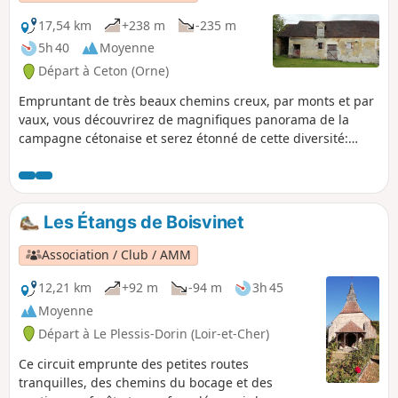
17,54 km
+238 m
-235 m
5h 40
Moyenne
Départ à Ceton (Orne)
Empruntant de très beaux chemins creux, par monts et par
vaux, vous découvrirez de magnifiques panorama de la
campagne cétonaise et serez étonné de cette diversité:
bois, prés, bocage, champs cultivés.
Les Étangs de Boisvinet
Association / Club / AMM
12,21 km
+92 m
-94 m
3h 45
Moyenne
Départ à Le Plessis-Dorin (Loir-et-Cher)
Ce circuit emprunte des petites routes
tranquilles, des chemins du bocage et des