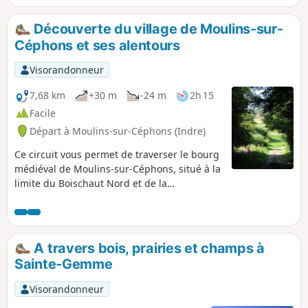
Découverte du village de Moulins-sur-
Céphons et ses alentours
Visorandonneur
7,68 km
+30 m
-24 m
2h 15
Facile
Départ à Moulins-sur-Céphons (Indre)
Ce circuit vous permet de traverser le bourg
médiéval de Moulins-sur-Céphons, situé à la
limite du Boischaut Nord et de la
Champagne Berrichonne, et de parcourir
ses environs.
A travers bois, prairies et champs à
Sainte-Gemme
Visorandonneur