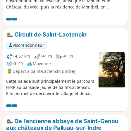
environnante de Pellevoisin, ainsi que le Moulin et le
Château du Mée, puis la résidence de Montbel, en
parcourant une partie du GRP® de Valençay.
Circuit de Saint-Lactencin
Visorandonneur
14,67 km
+41 m
-41 m
4h 20
Moyenne
Départ à Saint-Lactencin (Indre)
Cette balade suit principalement le parcours
FFRP au balisage Jaune de Saint-Lactencin.
Elle permet de découvrir le village et deux
belles bâtisses, le Château de la Brosse et
celui de Marécreux. Le chemin est le plus
souvent au milieu des grandes étendues de
terres agricoles de cette partie de l'Indre.
De l'ancienne abbaye de Saint-Genou
aux châteaux de Palluau-sur-Indre