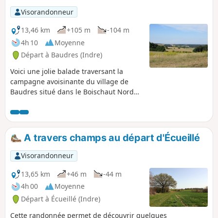
Visorandonneur
13,46 km
+105 m
-104 m
4h 10
Moyenne
Départ à Baudres (Indre)
Voici une jolie balade traversant la
campagne avoisinante du village de
Baudres situé dans le Boischaut Nord
de l'Indre.
A travers champs au départ d'Écueillé
Visorandonneur
13,65 km
+46 m
-44 m
4h 00
Moyenne
Départ à Écueillé (Indre)
Cette randonnée permet de découvrir quelques