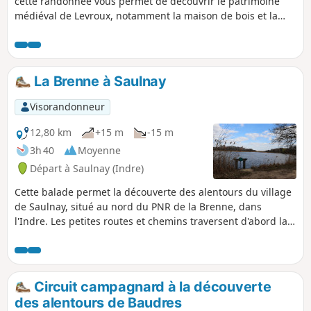
cette randonnée vous permet de découvrir le patrimoine
médiéval de Levroux, notamment la maison de bois et la
Porte de Champagne (XVe siècle). Vous atteindrez le musée
du cuir et du parchemin puis la fontaine Sainte-Rodène. Le
parcours sort du village pour découvrir la campagne
environnante. Le retour vous amène enfin aux ruines du
La Brenne à Saulnay
château médiéval (Xe siècle).
Visorandonneur
12,80 km
+15 m
-15 m
3h 40
Moyenne
Départ à Saulnay (Indre)
Cette balade permet la découverte des alentours du village
de Saulnay, situé au nord du PNR de la Brenne, dans
l'Indre. Les petites routes et chemins traversent d'abord la
campagne et ses cultures, puis entrent dans les bois pour
atteindre l'Étang Vieux et le Marais de l'Ozance.
Circuit campagnard à la découverte
des alentours de Baudres