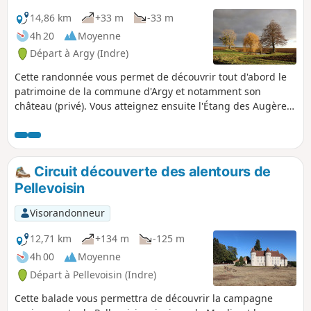
14,86 km
+33 m
-33 m
4h 20
Moyenne
Départ à Argy (Indre)
Cette randonnée vous permet de découvrir tout d'abord le
patrimoine de la commune d'Argy et notamment son
château (privé). Vous atteignez ensuite l'Étang des Augères
puis vous sillonnez la campagne environnante et ses
hameaux, typiques de la Champagne Berrichonne, par de
petites routes et chemins champêtres.
Circuit découverte des alentours de
Pellevoisin
Visorandonneur
12,71 km
+134 m
-125 m
4h 00
Moyenne
Départ à Pellevoisin (Indre)
Cette balade vous permettra de découvrir la campagne