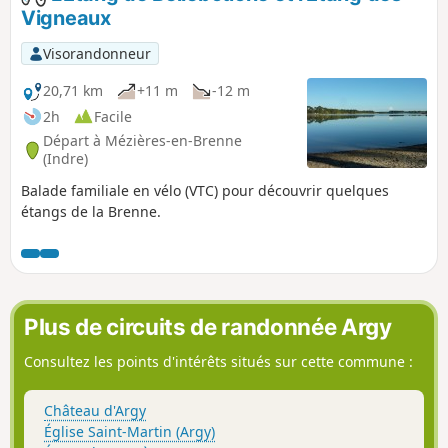
Vigneaux
Visorandonneur
20,71 km
+11 m
-12 m
2h
Facile
Départ à Mézières-en-Brenne
(Indre)
Balade familiale en vélo (VTC) pour découvrir quelques
étangs de la Brenne.
Plus de circuits de randonnée Argy
Consultez les points d'intérêts situés sur cette commune :
Château d'Argy
Église Saint-Martin (Argy)