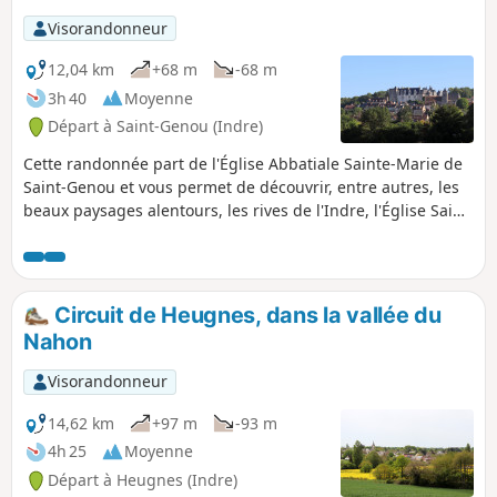
Visorandonneur
12,04 km
+68 m
-68 m
3h 40
Moyenne
Départ à Saint-Genou (Indre)
Cette randonnée part de l'Église Abbatiale Sainte-Marie de
Saint-Genou et vous permet de découvrir, entre autres, les
beaux paysages alentours, les rives de l'Indre, l'Église Saint-
Sulpice et le château féodal (privé) de Palluau-sur-Indre, les
anciennes caves où habitent maintenant des chauves-
souris et le petit château (privé) de la Joubardière.
Circuit de Heugnes, dans la vallée du
Nahon
Visorandonneur
14,62 km
+97 m
-93 m
4h 25
Moyenne
Départ à Heugnes (Indre)