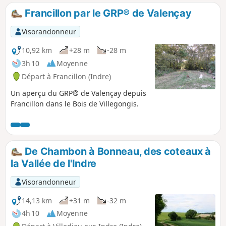
Francillon par le GRP® de Valençay
Visorandonneur
10,92 km
+28 m
-28 m
3h 10
Moyenne
Départ à Francillon (Indre)
Un aperçu du GRP® de Valençay depuis
Francillon dans le Bois de Villegongis.
De Chambon à Bonneau, des coteaux à
la Vallée de l'Indre
Visorandonneur
14,13 km
+31 m
-32 m
4h 10
Moyenne