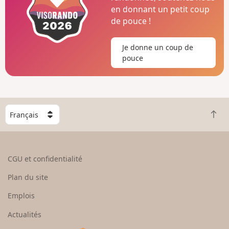
en donnant un petit coup
de pouce !
Je donne un coup de
pouce
C
R
h
e
o
t
i
o
s
CGU et confidentialité
u
i
r
s
Plan du site
e
s
n
e
Emplois
h
z
Actualités
a
u
u
n