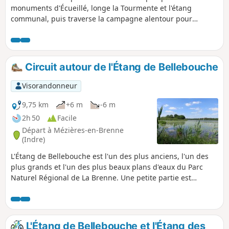
monuments d'Écueillé, longe la Tourmente et l'étang
communal, puis traverse la campagne alentour pour
revenir à la gare du train touristique du Bas-Berry.
Circuit autour de l'Étang de Bellebouche
Visorandonneur
9,75 km
+6 m
-6 m
2h 50
Facile
Départ à Mézières-en-Brenne
(Indre)
L'Étang de Bellebouche est l'un des plus anciens, l'un des
plus grands et l'un des plus beaux plans d'eaux du Parc
Naturel Régional de La Brenne. Une petite partie est
réservée à des loisirs nautiques mais laisse une grande
place à un site naturel que vous pourrez admirer
tranquillement à l'aide de jumelles dans trois observatoires
aux abords de l'étang.
L'Étang de Bellebouche et l'Étang des