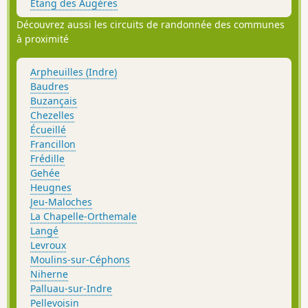
Étang des Augères
Découvrez aussi les circuits de randonnée des communes
à proximité
Arpheuilles (Indre)
Baudres
Buzançais
Chezelles
Écueillé
Francillon
Frédille
Gehée
Heugnes
Jeu-Maloches
La Chapelle-Orthemale
Langé
Levroux
Moulins-sur-Céphons
Niherne
Palluau-sur-Indre
Pellevoisin