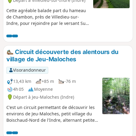
Départ à Villedieu-sur-Indre (Indre)
Cette agréable balade part du hameau
de Chambon, près de Villedieu-sur-
Indre, pour rejoindre par le versant Sud
de la Vallée de l'Indre le village de
Bonneau et revenir par le versant Nord,
avec de beaux points de vue.
Circuit découverte des alentours du
village de Jeu-Maloches
Visorandonneur
13,43 km
+85 m
-76 m
4h 05
Moyenne
Départ à Jeu-Maloches (Indre)
C'est un circuit permettant de découvrir les
environs de Jeu-Maloches, petit village du
Boischaud-Nord de l'Indre, alternant petites
routes et chemins, avec quelques points de
vue intéressants.