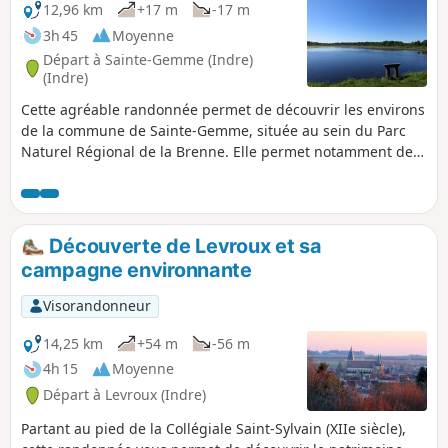
12,96 km
+17 m
-17 m
3h 45
Moyenne
Départ à Sainte-Gemme (Indre)
(Indre)
Cette agréable randonnée permet de découvrir les environs
de la commune de Sainte-Gemme, située au sein du Parc
Naturel Régional de la Brenne. Elle permet notamment de
traverser divers paysages: champs et prairies, sous-bois et
étang.
Découverte de Levroux et sa
campagne environnante
Visorandonneur
14,25 km
+54 m
-56 m
4h 15
Moyenne
Départ à Levroux (Indre)
Partant au pied de la Collégiale Saint-Sylvain (XIIe siècle),