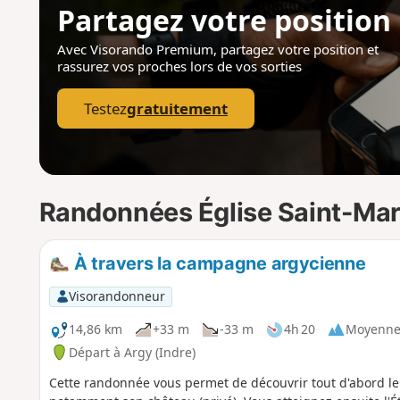
Partagez votre position
Avec Visorando Premium, partagez votre position
et
rassurez vos proches lors de vos sorties
Testez
gratuitement
Randonnées Église Saint-Mar
À travers la campagne argycienne
Visorandonneur
14,86 km
+33 m
-33 m
4h 20
Moyenn
Départ à Argy (Indre)
Cette randonnée vous permet de découvrir tout d'abord l