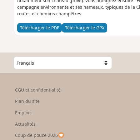
notamment son château (privé). Vous atteignez ensuite l'É
campagne environnante et ses hameaux, typiques de la C
routes et chemins champêtres.
Télécharger le PDF
Télécharger le GPX
C
h
o
i
s
CGU et confidentialité
i
s
Plan du site
s
e
Emplois
z
Actualités
u
n
Coup de pouce 2026
p