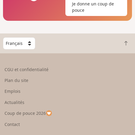
Je donne un coup de
pouce
C
R
h
e
o
t
i
o
s
CGU et confidentialité
u
i
r
s
Plan du site
e
s
n
e
Emplois
h
z
Actualités
a
u
u
n
Coup de pouce 2026
t
p
a
Contact
y