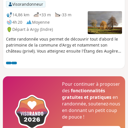
p
Visorandonneur
14,86 km
+33 m
-33 m
4h 20
Moyenne
Départ à Argy (Indre)
Cette randonnée vous permet de découvrir tout d'abord le
patrimoine de la commune d'Argy et notamment son
château (privé). Vous atteignez ensuite l'Étang des Augères
puis vous sillonnez la campagne environnante et ses
hameaux, typiques de la Champagne Berrichonne, par de
petites routes et chemins champêtres.
Pour continuer à proposer
des
fonctionnalités
gratuites et pratiques
en
randonnée, soutenez-nous
en donnant un petit coup
de pouce !