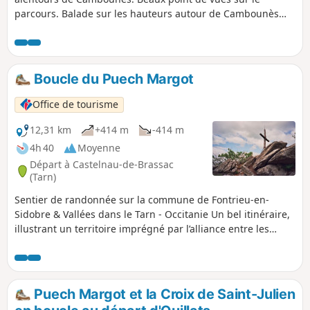
parcours. Balade sur les hauteurs autour de Cambounès
avec de beaux panoramas qui vous permettra aussi
d'admirer le petit patrimoine du territoire : église des
villages et des hameaux. Mais aussi un patrimoine plus rare
"pierre plantée" et menhir.Selon votre envie vous trouverez
Boucle du Puech Margot
trois raccourcis :Raccourci 1 : de Lagrange à
CambounèsRaccourci 2 : de la Fourche à Cambounès par
Office de tourisme
CombelirouRaccourci 3 : de Fontbelle à Cambounès par le
GR®36
12,31 km
+414 m
-414 m
4h 40
Moyenne
Départ à Castelnau-de-Brassac
(Tarn)
Sentier de randonnée sur la commune de Fontrieu-en-
Sidobre & Vallées dans le Tarn - Occitanie Un bel itinéraire,
illustrant un territoire imprégné par l’alliance entre les
activités agricoles et les activités forestières, proposant
ainsi aux promeneurs une belle mosaïque paysagère. Un
vallon verdoyant traverse la vaste commune de Fontrieu,
parmi de belles terres d’élevage parsemées de haies et de
Puech Margot et la Croix de Saint-Julien
murets de pierres sèches. C’est là que s’est établi le couvent