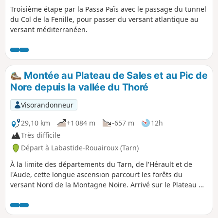
Troisième étape par la Passa Païs avec le passage du tunnel
du Col de la Fenille, pour passer du versant atlantique au
versant méditerranéen.
Montée au Plateau de Sales et au Pic de
Nore depuis la vallée du Thoré
Visorandonneur
29,10 km
+1 084 m
-657 m
12h
Très difficile
Départ à Labastide-Rouairoux (Tarn)
À la limite des départements du Tarn, de l'Hérault et de
l'Aude, cette longue ascension parcourt les forêts du
versant Nord de la Montagne Noire. Arrivé sur le Plateau de
Sales, on part à la rencontre des habitants de hameaux
typiques. On retrouve ensuite la solitude le long du Parc
Naturel Régional du Haut-Languedoc avec les Monts de