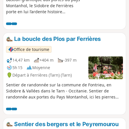
Montanhol, le Sidobre de Ferrières
porte en lui l’ardente histoire
huguenote. De cabanes en abreuvoirs
et murets, les pierres racontent un
Sidobre de jadis. À Peyremourou, il
dresse ses rocs les plus sauvages.
La boucle des Plos par Ferrières
Office de tourisme
14,47 km
+404 m
-397 m
5h 15
Moyenne
Départ à Ferrières (Tarn) (Tarn)
Sentier de randonnée sur la commune de Fontrieu, en
Sidobre & Vallées dans le Tarn - Occitanie. Sentier de
randonnée aux portes du Pays Montanhol, ici les pierres
racontent le Sidobre. À voir : Musée du Protestantisme et
Château de Ferrières. Départ en face de l'annexe Mairie, à
la Ramade. Balade en sous-bois, champs et prairies, avec
de nombreux points de vue. Magnifiques panoramas sur les
Sentier des bergers et le Peyremourou
Monts de Lacaune, le Sidobre, la Montagne Noire et les