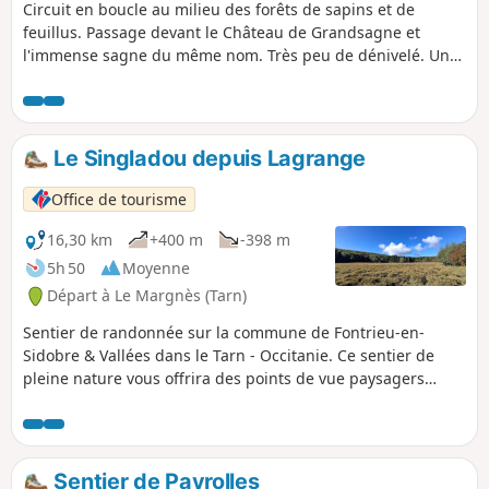
Circuit en boucle au milieu des forêts de sapins et de
feuillus. Passage devant le Château de Grandsagne et
l'immense sagne du même nom. Très peu de dénivelé. Une
altitude entre 850 et 950 m. ⚠️ 01/06/2026 : GPS
indispensable. La végétation a repris le dessus entre (9) et
(16). Cette randonnée est susceptible d'être interdite en
fonction du niveau de risque des incendies. Pensez à
Le Singladou depuis Lagrange
consulter la carte.
Office de tourisme
16,30 km
+400 m
-398 m
5h 50
Moyenne
Départ à Le Margnès (Tarn)
Sentier de randonnée sur la commune de Fontrieu-en-
Sidobre & Vallées dans le Tarn - Occitanie. Ce sentier de
pleine nature vous offrira des points de vue paysagers
remarquables, notamment sur des tourbières. Il est
composé en alternance de montées et de descentes sans
grandes difficultés. Au milieu des bois on peut voir des
murets de délimitation des parcelles et des ruines d’une
Sentier de Payrolles