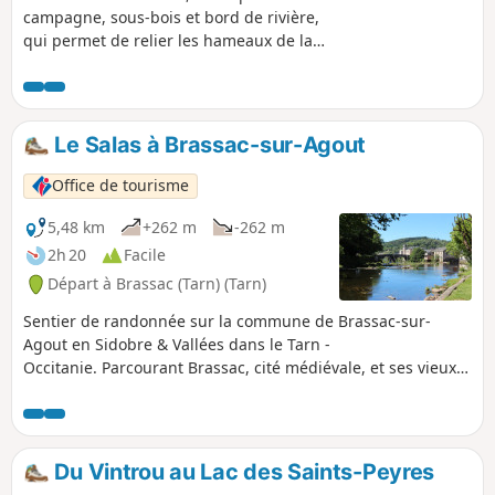
campagne, sous-bois et bord de rivière,
qui permet de relier les hameaux de la
commune ou de faire la jonction avec
les autres randonnées et villages du
secteur. Lo camin dels tres vilatges del
Beç est un grand et beau parcours,
Le Salas à Brassac-sur-Agout
alternativement champêtre ou forestier,
vous guidera au travers de paysages
Office de tourisme
variés, le long de frais chemins creux,
de pistes ombragées ou descentes
5,48 km
+262 m
-262 m
cachées, près des étonnants rochers du
2h 20
Facile
Sidobre, dans une nature au relief
Départ à Brassac (Tarn) (Tarn)
marqué mais sans grande difficulté.
Vous profiterez de beaux points de vue,
Sentier de randonnée sur la commune de Brassac-sur-
de tranquilles vallons, de la proximité
Agout en Sidobre & Vallées dans le Tarn -
des eaux de l’Agout, et, toujours, d’un
Occitanie. Parcourant Brassac, cité médiévale, et ses vieux
calme exceptionnel.
quartiers, cet itinéraire relativement facile longe les berges
de l'Agout, pour vous emmener rapidement en pleine
nature.
Du Vintrou au Lac des Saints-Peyres