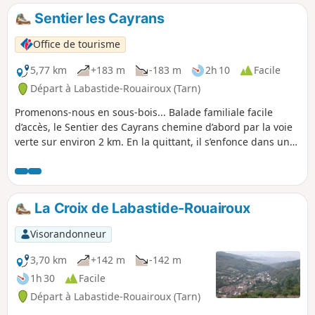
Lacaune en perspective. Puis, dans les genêts et les
Sentier les Cayrans
bruyères de la descente du versant Sud du Pic de Nore, on
découvre le Minervois et on aperçoit les Pyrénées.
Office de tourisme
5,77 km
+183 m
-183 m
2h 10
Facile
Départ à Labastide-Rouairoux (Tarn)
Promenons-nous en sous-bois... Balade familiale facile
d’accès, le Sentier des Cayrans chemine d’abord par la voie
verte sur environ 2 km. En la quittant, il s’enfonce dans un
layon forestier où la forêt est dense et relie trois hameaux
au Sud de Labastide-Rouairoux : Lafeuillade, Cantignous et
Fon Santé.
La Croix de Labastide-Rouairoux
Visorandonneur
3,70 km
+142 m
-142 m
1h 30
Facile
Départ à Labastide-Rouairoux (Tarn)