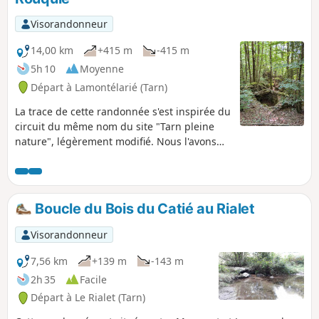
dans le hameau à côté de la Mairie ou à côté du petit lac
aménagé à la fin du sentier.
Visorandonneur
14,00 km
+415 m
-415 m
5h 10
Moyenne
Départ à Lamontélarié (Tarn)
La trace de cette randonnée s'est inspirée du
circuit du même nom du site "Tarn pleine
nature", légèrement modifié. Nous l'avons
suivi depuis le hameau de Rouquié sur les
rives du Lac de La Raviège à travers des
sous-bois ombragés magnifiques.
Boucle du Bois du Catié au Rialet
Visorandonneur
7,56 km
+139 m
-143 m
2h 35
Facile
Départ à Le Rialet (Tarn)