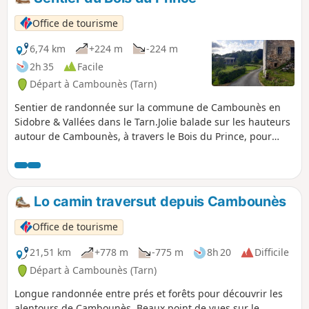
Office de tourisme
6,74 km
+224 m
-224 m
2h 35
Facile
Départ à Cambounès (Tarn)
Sentier de randonnée sur la commune de Cambounès en
Sidobre & Vallées dans le Tarn.Jolie balade sur les hauteurs
autour de Cambounès, à travers le Bois du Prince, pour
ensuite rentrer au village par les fraîches rives de la
Durencuse. À ne pas rater : une pierre plantée et les ruines
de Fourmigues. Magnifique panorama sur les vallées
avoisinantes de Cambounès.
Lo camin traversut depuis Cambounès
Office de tourisme
21,51 km
+778 m
-775 m
8h 20
Difficile
Départ à Cambounès (Tarn)
Longue randonnée entre prés et forêts pour découvrir les
alentours de Cambounès. Beaux point de vues sur le