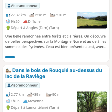
Visorandonneur
27,37 km
+516 m
-520 m
9h 20
Difficile
Départ à Anglès (Tarn) (Tarn)
Une belle randonnée entre forêts et clairières. On découvre
de belles perspectives sur la Montagne Noire et au delà, les
sommets des Pyrénées. L'eau est bien présente aussi, avec
les deux moulins qui se situent sur le tracé. Une ambiance
bucolique très appréciable au printemps.
Dans le bois de Rouquié au-dessus du
lac de la Raviège
Visorandonneur
2,77 km
+89 m
-90 m
1h 05
Moyenne
Départ à Lamontélarié (Tarn)