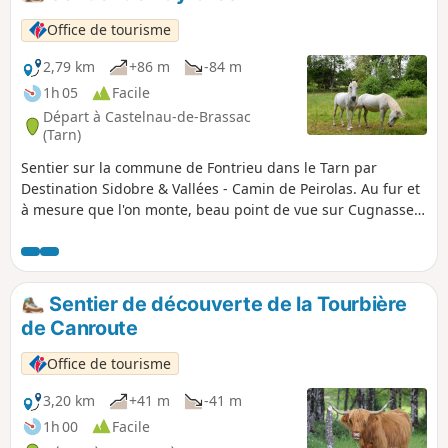
grange. Au sommet du Puech du Singladou (point
culminant de notre territoire), à 1024 m d'altitude, on
Office de tourisme
aperçoit, par temps clair, la cathédrale d’Albi.
2,79 km
+86 m
-84 m
1h 05
Facile
Départ à Castelnau-de-Brassac
(Tarn)
Sentier sur la commune de Fontrieu dans le Tarn par
Destination Sidobre & Vallées - Camin de Peirolas. Au fur et
à mesure que l'on monte, beau point de vue sur Cugnasse,
Peyrolles et le Clap. En redescendant on aperçoit sur la
droite la métairie de Penrieu.
Sentier de découverte de la Tourbière
de Canroute
Office de tourisme
3,20 km
+41 m
-41 m
1h 00
Facile