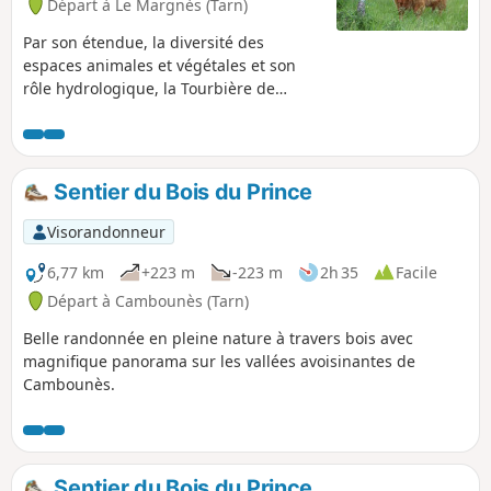
Départ à Le Margnès (Tarn)
Par son étendue, la diversité des
espaces animales et végétales et son
rôle hydrologique, la Tourbière de
Canroute témoigne de l’intérêt d’un tel
milieu humide.Au détour d’un chemin
bordé de pierres plantées, le parcours
longe un ruisseau aux eaux limpides,
Sentier du Bois du Prince
s’aventure sur un ponton de bois pour
permettre une meilleure observation
Visorandonneur
des grenouilles.
6,77 km
+223 m
-223 m
2h 35
Facile
Départ à Cambounès (Tarn)
Belle randonnée en pleine nature à travers bois avec
magnifique panorama sur les vallées avoisinantes de
Cambounès.
Sentier du Bois du Prince