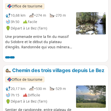
la vallée de l'Agout.À ne pas manquer : le pont vieux et les
Office de tourisme
deux châteaux de Brassac
10,68 km
+274 m
-270 m
3h 50
Facile
Départ à Le Bez (Tarn)
Une promenade entre la fin du massif
du Sidobre et le début du plateau
d'Anglès. Randonnée qui vous mènera
dans la partie plus agricole et forestière
du Sidobre avec l'avantage de trouver
des chemins ou des pistes qui seront
accessibles à tous.Beaux points de vue
Chemin des trois villages depuis Le Bez
sur la Montagne Noire et la plaine
castraise.
Office de tourisme
20,17 km
+530 m
-529 m
7h 15
Difficile
Départ à Le Bez (Tarn)
Sentier de randonnée, entre plateau de