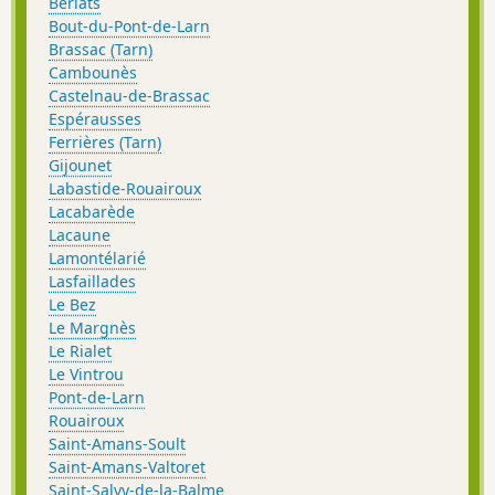
Berlats
Bout-du-Pont-de-Larn
Brassac (Tarn)
Cambounès
Castelnau-de-Brassac
Espérausses
Ferrières (Tarn)
Gijounet
Labastide-Rouairoux
Lacabarède
Lacaune
Lamontélarié
Lasfaillades
Le Bez
Le Margnès
Le Rialet
Le Vintrou
Pont-de-Larn
Rouairoux
Saint-Amans-Soult
Saint-Amans-Valtoret
Saint-Salvy-de-la-Balme