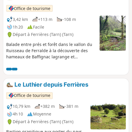
Office de tourisme
3,42 km
+113 m
-108 m
1h 20
Facile
Départ à Ferrières (Tarn) (Tarn)
Balade entre prés et forêt dans le vallon du
Ruisseau de Ferralde à la découverte des
hameaux de Baffignac lagrange et
cabanes.À ne pas manquer : le musée de
Ferrières "De la réforme à la laïcité".
Le Luthier depuis Ferrières
Office de tourisme
10,79 km
+382 m
-381 m
4h 10
Moyenne
Départ à Ferrières (Tarn) (Tarn)
Bastion granitique aux portes du pays