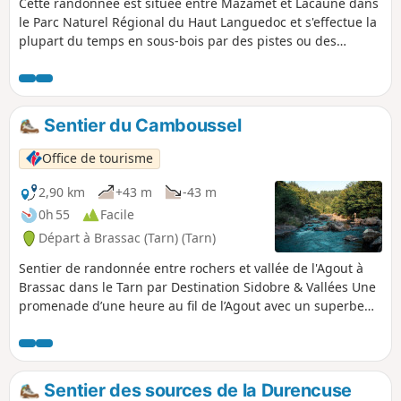
Cette randonnée est située entre Mazamet et Lacaune dans
le Parc Naturel Régional du Haut Languedoc et s'effectue la
plupart du temps en sous-bois par des pistes ou des
chemins de terre.
Sentier du Camboussel
Office de tourisme
2,90 km
+43 m
-43 m
0h 55
Facile
Départ à Brassac (Tarn) (Tarn)
Sentier de randonnée entre rochers et vallée de l'Agout à
Brassac dans le Tarn par Destination Sidobre & Vallées Une
promenade d’une heure au fil de l’Agout avec un superbe
point de vue à l’arrivée après une belle montée. Un sentier
idéal pour se promener le long de la rivière de Brassac et
même au milieu de celle-ci par moments grâce aux
nombreux rochers à votre disposition. Un petit effort vous
Sentier des sources de la Durencuse
sera demandé pour admirer le magnifique point de vue sur