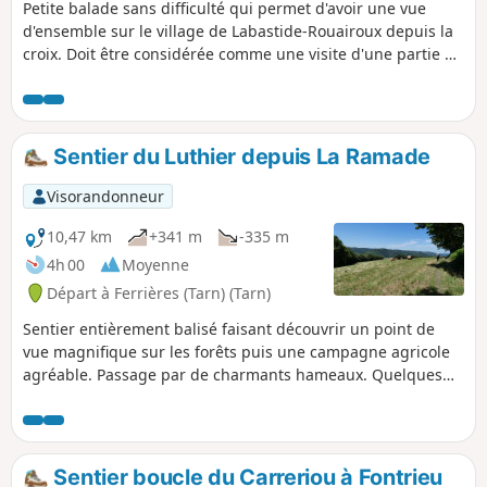
Petite balade sans difficulté qui permet d'avoir une vue
d'ensemble sur le village de Labastide-Rouairoux depuis la
croix. Doit être considérée comme une visite d'une partie du
village.
Sentier du Luthier depuis La Ramade
Visorandonneur
10,47 km
+341 m
-335 m
4h 00
Moyenne
Départ à Ferrières (Tarn) (Tarn)
Sentier entièrement balisé faisant découvrir un point de
vue magnifique sur les forêts puis une campagne agricole
agréable. Passage par de charmants hameaux. Quelques
rochers caractéristiques du Sidobre. Parcours en majeur
partie ombragé, bienvenu en été.
Sentier boucle du Carreriou à Fontrieu