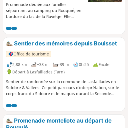
Promenade dédiée aux familles
séjournant au camping du Rouquié, en
bordure du lac de la Raviège. Elle
présente l'avantage de pouvoir être
parcourue aux heures chaudes de la
journée. Le parcours, souvent bordé de
murs en pierres sèches, circule dans un
Sentier des mémoires depuis Bouisset
paysage d'anciennes terrasses
maintenant boisées, avec quelques
Office de tourisme
points de vue sur la vallée
2,88 km
+38 m
-39 m
0h 55
Facile
Départ à Lasfaillades (Tarn)
Sentier de randonnée sur la commune de Lasfaillades en
Sidobre & Vallées. Ce petit parcours d’interprétation, sur le
corps franc du Sidobre et le maquis durant la Seconde
guerre mondiale, vous permettra d’emprunter une partie
du chemin de St-Jacques de Compostelle. Avant de partir,
nous vous conseillons un petit détour par la charcuterie
Lannet pour déguster quelques spécialités du Pays !(À
Promenade monteliote au départ de
l’entrée du village direction Mazamet).Aire de pique-nique
Rouquié