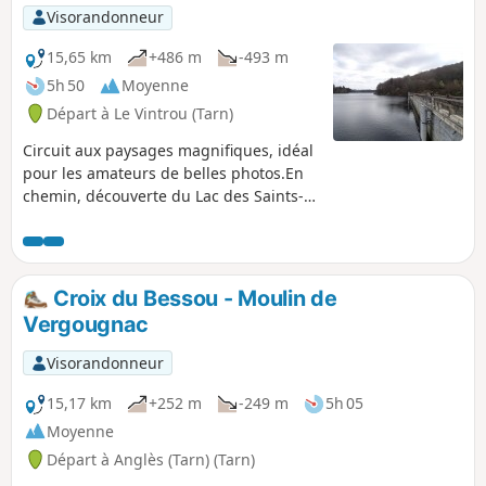
Visorandonneur
15,65 km
+486 m
-493 m
5h 50
Moyenne
Départ à Le Vintrou (Tarn)
Circuit aux paysages magnifiques, idéal
pour les amateurs de belles photos.En
chemin, découverte du Lac des Saints-
Peyres. Sur la moitié du retour, paysage
méditerranéen tout le long de l'Arn.
Croix du Bessou - Moulin de
Vergougnac
Visorandonneur
15,17 km
+252 m
-249 m
5h 05
Moyenne
Départ à Anglès (Tarn) (Tarn)