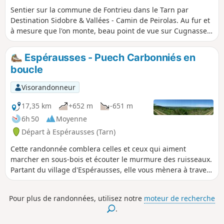
Sentier sur la commune de Fontrieu dans le Tarn par
Destination Sidobre & Vallées - Camin de Peirolas. Au fur et
à mesure que l'on monte, beau point de vue sur Cugnasse,
Peyrolles et le Clap. En redescendant on aperçoit sur la
droite la métairie de Penrieu.
Espérausses - Puech Carbonniés en
boucle
Visorandonneur
17,35 km
+652 m
-651 m
6h 50
Moyenne
Départ à Espérausses (Tarn)
Cette randonnée comblera celles et ceux qui aiment
marcher en sous-bois et écouter le murmure des ruisseaux.
Partant du village d'Espérausses, elle vous mènera à travers
bois et petits vallons jusqu'au au Puech Carbonniés qui
s'enorgueillit de sa belle forêt de résineux et de ses points
Pour plus de randonnées, utilisez notre
moteur de recherche
de vue remarquables. Avec en prime la découverte de
.
"jasses" ou cabanes de bergers en pierres sèches, témoins
d'une activité pastorale révolue.