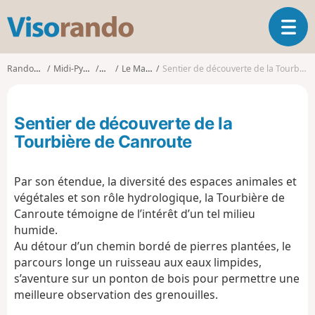
V
O
i
u
s
v
o
Randonnées
Midi-Pyrénées
Tarn
Le Margnès
Sentier de découverte de la Tourbière de Canroute
r
r
i
a
r
n
Sentier de découverte de la
l
d
a
Tourbière de Canroute
o
n
a
Par son étendue, la diversité des espaces animales et
v
i
végétales et son rôle hydrologique, la Tourbière de
g
Canroute témoigne de l’intérêt d’un tel milieu
a
humide.
t
Au détour d’un chemin bordé de pierres plantées, le
i
parcours longe un ruisseau aux eaux limpides,
o
s’aventure sur un ponton de bois pour permettre une
n
meilleure observation des grenouilles.