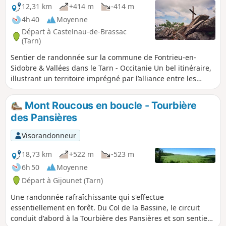
12,31 km
+414 m
-414 m
4h 40
Moyenne
Départ à Castelnau-de-Brassac
(Tarn)
Sentier de randonnée sur la commune de Fontrieu-en-
Sidobre & Vallées dans le Tarn - Occitanie Un bel itinéraire,
illustrant un territoire imprégné par l’alliance entre les
activités agricoles et les activités forestières, proposant
ainsi aux promeneurs une belle mosaïque paysagère. Un
Mont Roucous en boucle - Tourbière
vallon verdoyant traverse la vaste commune de Fontrieu,
des Pansières
parmi de belles terres d’élevage parsemées de haies et de
murets de pierres sèches. C’est là que s’est établi le couvent
Visorandonneur
d’Ouillats en 1825, bénéficiant de terres fertiles et d’eau en
abondance. Au-dessus de Biot et vers le Sud, la montagne
18,73 km
+522 m
-523 m
s’élève de 300 m et marque le début d’une immense zone
6h 50
Moyenne
boisée sur l’échine granitique du Puech Margot. Dans ce
Départ à Gijounet (Tarn)
paysage, entre coupes récentes et vieilles futaies, le cri du
busard et le martèlement du pic font souvent écho au
Une randonnée rafraîchissante qui s'effectue
souffle du vent dans les ramures.
essentiellement en forêt. Du Col de la Bassine, le circuit
conduit d'abord à la Tourbière des Pansières et son sentier