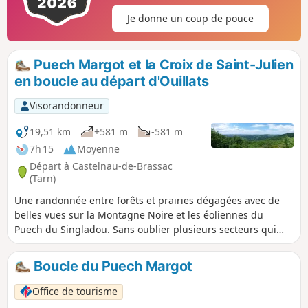
Je donne un coup de pouce
Puech Margot et la Croix de Saint-Julien
en boucle au départ d'Ouillats
Visorandonneur
19,51 km
+581 m
-581 m
7h 15
Moyenne
Départ à Castelnau-de-Brassac
(Tarn)
Une randonnée entre forêts et prairies dégagées avec de
belles vues sur la Montagne Noire et les éoliennes du
Puech du Singladou. Sans oublier plusieurs secteurs qui
combleront les amateurs de fraises des bois, de quoi
motiver tout randonneur gourmand.
Boucle du Puech Margot
Office de tourisme