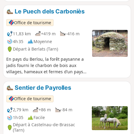
de découverte puis au Mont Roucous après une ascension
rapide et facile. Pour terminer en beauté, une partie du
Le Puech dels Carboniès
sentier "Sur les traces de l'Enfant Sauvage", qui permet de
profiter des panneaux explicatifs intéressants et ludiques et
Office de tourisme
d'un sous-bois exceptionnel.
11,83 km
+419 m
-416 m
4h 35
Moyenne
Départ à Berlats (Tarn)
En pays du Berlou, la forêt paysanne a
jadis fourni le charbon de bois aux
villages, hameaux et fermes d’un pays
de troupeaux et de cultures.
Aujourd’hui, sur le Puech dels
Sentier de Payrolles
Carboniès, les jasses de berger
témoignent, au cœur de plantations de
Office de tourisme
résineux…
2,79 km
+86 m
-84 m
1h 05
Facile
Départ à Castelnau-de-Brassac
(Tarn)