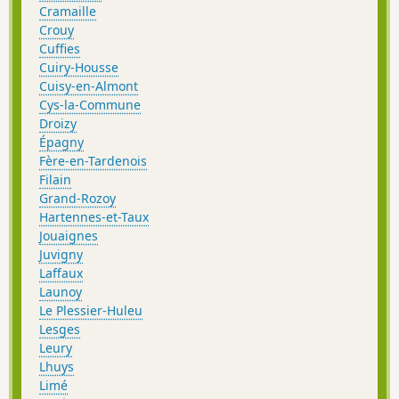
Cramaille
Crouy
Cuffies
Cuiry-Housse
Cuisy-en-Almont
Cys-la-Commune
Droizy
Épagny
Fère-en-Tardenois
Filain
Grand-Rozoy
Hartennes-et-Taux
Jouaignes
Juvigny
Laffaux
Launoy
Le Plessier-Huleu
Lesges
Leury
Lhuys
Limé