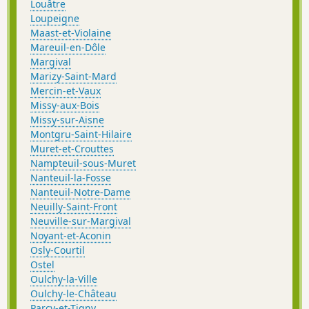
Louâtre
Loupeigne
Maast-et-Violaine
Mareuil-en-Dôle
Margival
Marizy-Saint-Mard
Mercin-et-Vaux
Missy-aux-Bois
Missy-sur-Aisne
Montgru-Saint-Hilaire
Muret-et-Crouttes
Nampteuil-sous-Muret
Nanteuil-la-Fosse
Nanteuil-Notre-Dame
Neuilly-Saint-Front
Neuville-sur-Margival
Noyant-et-Aconin
Osly-Courtil
Ostel
Oulchy-la-Ville
Oulchy-le-Château
Parcy-et-Tigny