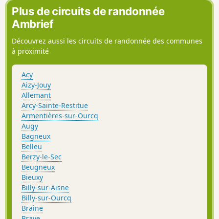
une remarquable église, dans chacun des
Plus de circuits de randonnée
villages traversés.
Ambrief
Découvrez aussi les circuits de randonnée des communes
à proximité
Acy
Aizy-Jouy
Allemant
Arcy-Sainte-Restitue
Armentières-sur-Ourcq
Augy
Bagneux
Belleu
Berzy-le-Sec
Beugneux
Bieuxy
Billy-sur-Aisne
Billy-sur-Ourcq
Braine
Braye