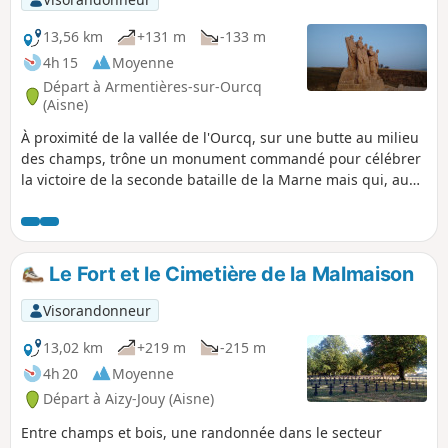
13,56 km
+131 m
-133 m
4h 15
Moyenne
Départ à Armentières-sur-Ourcq
(Aisne)
À proximité de la vallée de l'Ourcq, sur une butte au milieu
des champs, trône un monument commandé pour célébrer
la victoire de la seconde bataille de la Marne mais qui, au
lieu de glorifier des vainqueurs, rend hommage aux morts
et aux disparus de la Grande Guerre. Cette œuvre du
sculpteur Paul Landowski constitue le but principal de cette
randonnée mémorielle. Trois belles églises, des XIIe ou
Le Fort et le Cimetière de la Malmaison
XIIIe siècles, complètent le tableau.
Visorandonneur
13,02 km
+219 m
-215 m
4h 20
Moyenne
Départ à Aizy-Jouy (Aisne)
Entre champs et bois, une randonnée dans le secteur