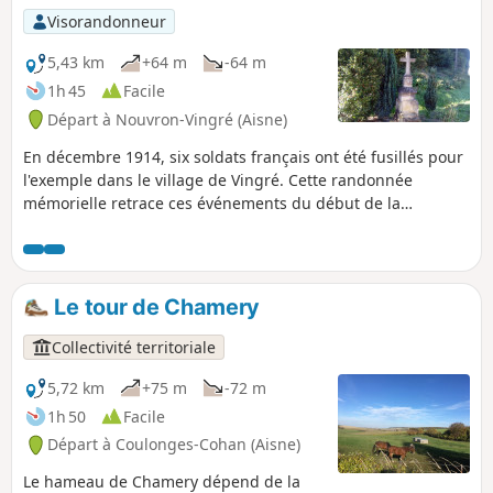
Visorandonneur
5,43 km
+64 m
-64 m
1h 45
Facile
Départ à Nouvron-Vingré (Aisne)
En décembre 1914, six soldats français ont été fusillés pour
l'exemple dans le village de Vingré. Cette randonnée
mémorielle retrace ces événements du début de la
première guerre mondiale. L'itinéraire est d'abord jalonné
par la retranscription de la dernière lettre de ces
malheureux et par le sobre monument qui leur rend
hommage. On passe à la Croix Brisée, puis aux ruines de la
Le tour de Chamery
Ferme et aux carrières de Confrécourt, qui sont autant de
témoignages de la violence inouïe de cette guerre.
Collectivité territoriale
5,72 km
+75 m
-72 m
1h 50
Facile
Départ à Coulonges-Cohan (Aisne)
Le hameau de Chamery dépend de la