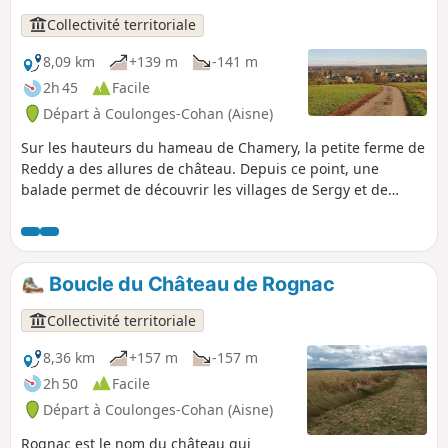
Collectivité territoriale
8,09 km
+139 m
-141 m
2h 45
Facile
Départ à Coulonges-Cohan (Aisne)
Sur les hauteurs du hameau de Chamery, la petite ferme de
Reddy a des allures de château. Depuis ce point, une
balade permet de découvrir les villages de Sergy et de
Cierges en marchant sur des petites routes asphaltées
praticables en toutes saisons. Une belle promenade avec de
nombreux et magnifiques points de vue au cœur du
Tardenois.
Boucle du Château de Rognac
Collectivité territoriale
8,36 km
+157 m
-157 m
2h 50
Facile
Départ à Coulonges-Cohan (Aisne)
Rognac est le nom du château qui