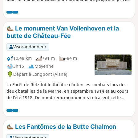
Le monument Van Vollenhoven et la
butte de Château-Fée
Visorandonneur
10,48 km
+91 m
-84 m
3h 15
Moyenne
Départ à Longpont (Aisne)
La Forêt de Retz fut le théâtre d'intenses combats lors des
deux batailles de la Marne, en septembre 1914 et au cours
de l'été 1918. De nombreux monuments retracent cette
histoire et cette randonnée qui démarre au pied des ruines
de l'Abbaye de Longpont, passe par un mémorial édifié en
1938. Des hêtraies et des pinèdes, avec de beaux sous-bois
de fougères, sont au rendez-vous de ce parcours
Les Fantômes de la Butte Chalmon
essentiellement forestier.
Visorandonneur