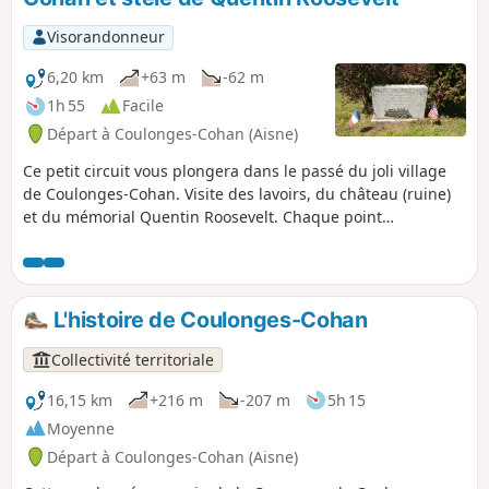
Visorandonneur
6,20 km
+63 m
-62 m
1h 55
Facile
Départ à Coulonges-Cohan (Aisne)
Ce petit circuit vous plongera dans le passé du joli village
de Coulonges-Cohan. Visite des lavoirs, du château (ruine)
et du mémorial Quentin Roosevelt. Chaque point
intéressant est illustré sur place par un panneau explicatif.
L'histoire de Coulonges-Cohan
Collectivité territoriale
16,15 km
+216 m
-207 m
5h 15
Moyenne
Départ à Coulonges-Cohan (Aisne)