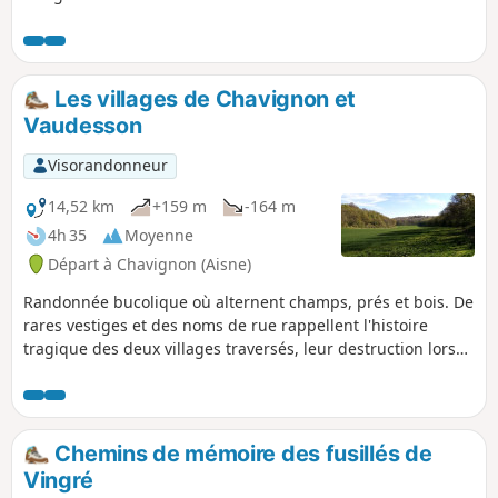
Paul Claudel, la visite de la Hottée du
Diable (particularité de l'érosion des
rochers).
Les villages de Chavignon et
Vaudesson
Visorandonneur
14,52 km
+159 m
-164 m
4h 35
Moyenne
Départ à Chavignon (Aisne)
Randonnée bucolique où alternent champs, prés et bois. De
rares vestiges et des noms de rue rappellent l'histoire
tragique des deux villages traversés, leur destruction lors
de la première guerre mondiale et leur reconstruction.
Parcours conçu et entretenu par la Communauté de
communes du Val de l'Aisne.
Chemins de mémoire des fusillés de
Vingré