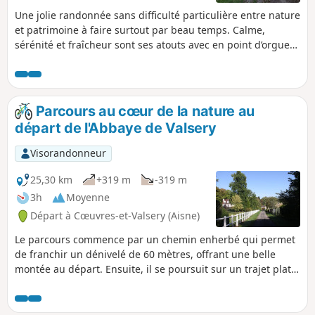
Une jolie randonnée sans difficulté particulière entre nature
et patrimoine à faire surtout par beau temps. Calme,
sérénité et fraîcheur sont ses atouts avec en point d’orgue
la découverte de l’Abbaye de Valsery. une visite guidée est
possible en été en fin de semaine. Le passage devant le
château de Montgobert vous invite aussi à une visite du
Musée du Bois. En fin de parcours, découverte rurale et vue
Parcours au cœur de la nature au
grandiose depuis le point haut de la plaine sur la ferme du
départ de l'Abbaye de Valsery
Mont de Valsery. Le circuit est très ombragé entre les points
de passage (2) et (3) par de grands arbres, on passe près de
Visorandonneur
la Ferme de Saint-Agnan (3), une des premières propriétés
de l'Abbaye de Valsery distante de 2 km, puis près du
25,30 km
+319 m
-319 m
château de Mongobert (4) et en fin de circuit près de la
3h
Moyenne
Ferme du Mont de Valsery (6). Partout le chemin est large et
Départ à Cœuvres-et-Valsery (Aisne)
agréable.
Le parcours commence par un chemin enherbé qui permet
de franchir un dénivelé de 60 mètres, offrant une belle
montée au départ. Ensuite, il se poursuit sur un trajet plat
en plaine, empruntant des chemins agricoles idéaux pour
profiter de l'environnement tout en avançant
tranquillement. Après cette section, une descente mène au