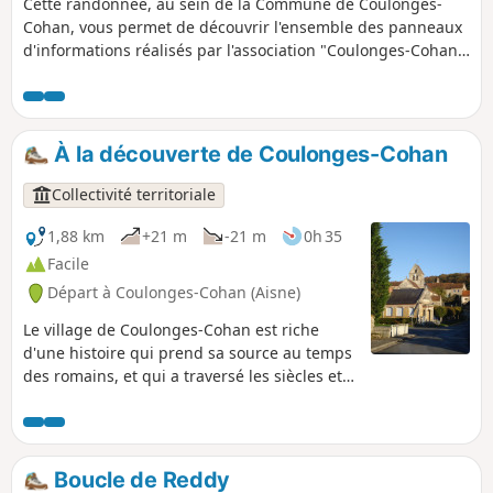
Cette randonnée, au sein de la Commune de Coulonges-
Cohan, vous permet de découvrir l'ensemble des panneaux
d'informations réalisés par l'association "Coulonges-Cohan,
un autre regard", au sujet de l'histoire de la commune, de
la vie quotidienne et des évènements qui ont marqué le
village. Elle vous permet en outre de découvrir la grande
majorité des fontaines et lavoirs de la commune. La fin du
À la découverte de Coulonges-Cohan
circuit vous mène devant l'Auberge de la Roue Fleurie où
vous pourrez vous restaurer ou boire un coup !
Collectivité territoriale
1,88 km
+21 m
-21 m
0h 35
Facile
Départ à Coulonges-Cohan (Aisne)
Le village de Coulonges-Cohan est riche
d'une histoire qui prend sa source au temps
des romains, et qui a traversé les siècles et
les turpitudes de l'histoire, que ce soit par
les Jacqueries au XIVe siècle ou la Grande
Guerre. Cette petite promenade agrémentée
de panneaux d'informations vous fera
Boucle de Reddy
découvrir le village et son histoire.