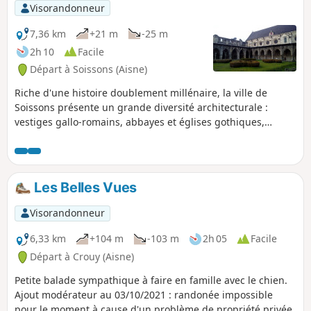
Visorandonneur
7,36 km
+21 m
-25 m
2h 10
Facile
Départ à Soissons (Aisne)
Riche d'une histoire doublement millénaire, la ville de
Soissons présente un grande diversité architecturale :
vestiges gallo-romains, abbayes et églises gothiques,
pavillons Renaissance et Louis XIII, immeubles Arts Décos ...
Cette randonnée urbaine invite à découvrir ce très riche
patrimoine ! Une touche mémorielle est également
présente en plusieurs endroits de cette ville du front de la
Les Belles Vues
première guerre mondiale.
Visorandonneur
6,33 km
+104 m
-103 m
2h 05
Facile
Départ à Crouy (Aisne)
Petite balade sympathique à faire en famille avec le chien.
Ajout modérateur au 03/10/2021 : randonée impossible
pour le moment à cause d'un problème de propriété privée