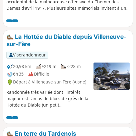
occidental de la malheureuse offensive du Chemin des
Dames d'avril 1917. Plusieurs sites mémoriels invitent à une
réflexion sur l'absurdité des massacres que les guerres
occasionnent.
La Hottée du Diable depuis Villeneuve-
sur-Fère
Visorandonneur
20,98 km
+219 m
-228 m
6h 35
Difficile
Départ à Villeneuve-sur-Fère (Aisne)
Randonnée très variée dont l'intérêt
majeur est l'amas de blocs de grès de la
Hottée du Diable (un petit
Fontainebleau). Le reste de la balade
alterne forêts, prairies et cultures,
coupe plusieurs cours d'eau, et visite
une belle variété d'églises et de
En terre du Tardenois