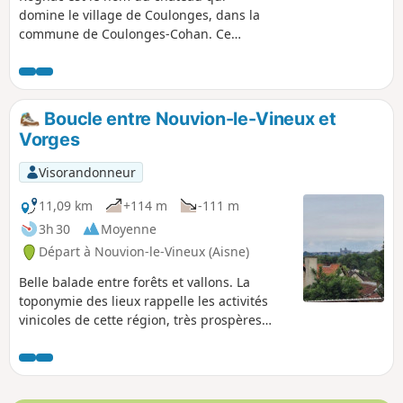
domine le village de Coulonges, dans la
commune de Coulonges-Cohan. Ce
circuit au départ du Château de Rognac
(château privé) vous emmène sur le
haut de la colline, en lisière de la forêt,
avec de magnifiques vues sur
Boucle entre Nouvion-le-Vineux et
Coulonges, sur Cohan, Dravegny et la
Vorges
vallée de l'Orillon vers Fismes.
Visorandonneur
11,09 km
+114 m
-111 m
3h 30
Moyenne
Départ à Nouvion-le-Vineux (Aisne)
Belle balade entre forêts et vallons. La
toponymie des lieux rappelle les activités
vinicoles de cette région, très prospères
entre le VIIIe et le XVIIIe siècle, aujourd'hui
presque disparues. Toutefois, ce sera
l'occasion d'admirer au détour de quelques
rues un vendangeoir, un lavoir ou encore