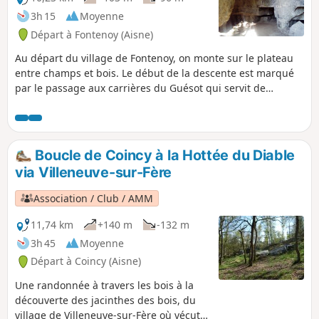
Trou Madelon, où nous sortirons progressivement de la
3h 15
Moyenne
forêt pour entrer en plaine. À partir de là, nous longerons
Départ à Fontenoy (Aisne)
les fonds de Saint-Pierre, en lisière du bois, pour ensuite
entamer une descente vers l'Abbaye de Valsery.
Au départ du village de Fontenoy, on monte sur le plateau
entre champs et bois. Le début de la descente est marqué
par le passage aux carrières du Guésot qui servit de
cantonnement aux troupes françaises pendant la première
guerre mondial. La fin de la randonnée se déroule dans la
vallée de l'Aisne et en bordure d'étangs.
Boucle de Coincy à la Hottée du Diable
via Villeneuve-sur-Fère
Association / Club / AMM
11,74 km
+140 m
-132 m
3h 45
Moyenne
Départ à Coincy (Aisne)
Une randonnée à travers les bois à la
découverte des jacinthes des bois, du
village de Villeneuve-sur-Fère où vécut