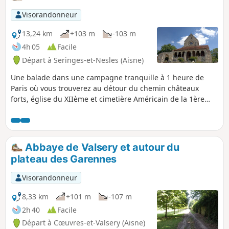
chapelles. On y observe aussi des
vestiges assez nombreux d'habitations
Visorandonneur
troglodytes et les ruines d'une abbaye
au Val Chrétien. C'est aussi le pays de
13,24 km
+103 m
-103 m
Camille et Paul Claudel dont on peut
4h 05
Facile
visiter la maison, en saison et aux jours
Départ à Seringes-et-Nesles (Aisne)
d'ouverture.
Une balade dans une campagne tranquille à 1 heure de
Paris où vous trouverez au détour du chemin châteaux
forts, église du XIIème et cimetière Américain de la 1ère
guerre mondiale.
Abbaye de Valsery et autour du
plateau des Garennes
Visorandonneur
8,33 km
+101 m
-107 m
2h 40
Facile
Départ à Cœuvres-et-Valsery (Aisne)