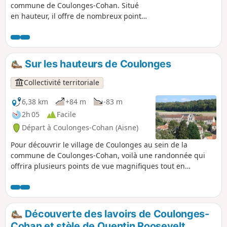
commune de Coulonges-Cohan. Situé
en hauteur, il offre de nombreux points
de vue sur le village de Coulonges. Ce
circuit permet de découvrir la stèle qui
commémore le souvenir de Quentin
Roosevelt, fils du Président Théodore
Sur les hauteurs de Coulonges
Roosevelt, dont l'avion a été abattu lors
d'un combat aérien dans le ciel de
Collectivité territoriale
Chamery le 14 juillet 1918. Vous
découvrirez, également, la fontaine
6,38 km
+84 m
-83 m
commémorative offerte aux habitants
2h 05
Facile
du hameau par la famille Roosevelt.
Départ à Coulonges-Cohan (Aisne)
Pour découvrir le village de Coulonges au sein de la
commune de Coulonges-Cohan, voilà une randonnée qui
offrira plusieurs points de vue magnifiques tout en
découvrant l'environnement du village et de ses hameaux à
travers champs.
Découverte des lavoirs de Coulonges-
Cohan et stèle de Quentin Roosevelt