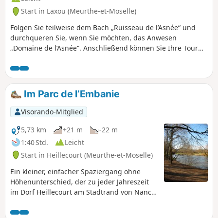
Start in Laxou (Meurthe-et-Moselle)
Folgen Sie teilweise dem Bach „Ruisseau de l’Asnée“ und
durchqueren Sie, wenn Sie möchten, das Anwesen
„Domaine de l’Asnée“. Anschließend können Sie Ihre Tour
verlängern und auf den verschiedenen Wegen, die durch
das Dorf Laxou führen, Gärten und Gemüsegärten
entdecken.
Im Parc de l’Embanie
Visorando-Mitglied
5,73 km
+21 m
-22 m
1:40 Std.
Leicht
Start in Heillecourt (Meurthe-et-Moselle)
Ein kleiner, einfacher Spaziergang ohne
Höhenunterschied, der zu jeder Jahreszeit
im Dorf Heillecourt am Stadtrand von Nancy
unternommen werden kann. Man kann den
schönen Parc de l’Embanie entdecken, und