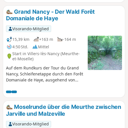
obwohl diese Route durch oder um
Wohngebiete herumführt, bleibt man stets
Grand Nancy - Der Wald Forêt
in der Natur, da man auf Fußwegen
Domaniale de Haye
unterwegs ist.
Visorando-Mitglied
15,39 km
+163 m
-164 m
4:50 Std.
Mittel
Start in Villers-lès-Nancy (Meurthe-
et-Moselle)
Auf dem Rundkurs der Tour du Grand
Nancy, Schleifenetappe durch den Forêt
Domaniale de Haye, ausgehend von
Clairlieu in Richtung Les Baraques.
Wandern Sie hauptsächlich im Wald auf
breiten Pfaden und kleinen Holzwegen.
Besuchen Sie zwei Blockhäuser, die von
Moselrunde über die Meurthe zwischen
14/18 übrig geblieben sind, und die
Jarville und Malzeville
Überreste der Zisterzienserabtei von
Clairlieu. Auf der IGN-Karte bei Punkt (6)
Visorando-Mitglied
ist eine Höhle eingezeichnet, die in