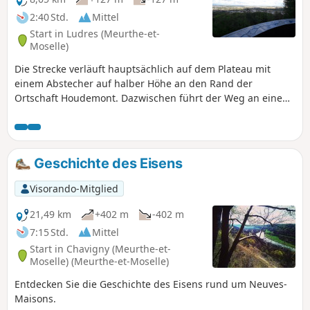
2:40 Std.
Mittel
Start in Ludres (Meurthe-et-
Moselle)
Die Strecke verläuft hauptsächlich auf dem Plateau mit
einem Abstecher auf halber Höhe an den Rand der
Ortschaft Houdemont. Dazwischen führt der Weg an einem
Aussichtspunkt vorbei, von dem aus man einen schönen
Blick auf Nancy, den Süden des Ballungsraums, das
Vermois und die Vogesen hat (bei klarem Wetter ist der
Donon zu sehen).
Geschichte des Eisens
Visorando-Mitglied
21,49 km
+402 m
-402 m
7:15 Std.
Mittel
Start in Chavigny (Meurthe-et-
Moselle) (Meurthe-et-Moselle)
Entdecken Sie die Geschichte des Eisens rund um Neuves-
Maisons.