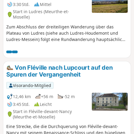
3:30 Std.
Mittel
Start in Ludres (Meurthe-et-
Moselle)
Zum Abschluss der dreiteiligen Wanderung über das
Plateau von Ludres (siehe auch Ludres-Houdemont und
Ludres-Messein) folgt eine Rundwanderung hauptsächlich
in der Gemeinde Chavigny mit den drei Höhepunkten des
Plateaus: dem Camp Leuque, den Spuren des Bergbaus
und einem schönen Blick auf die Vogesen.
Von Fléville nach Lupcourt auf den
Spuren der Vergangenheit
Visorando-Mitglied
12,46 km
+56 m
-52 m
3:45 Std.
Leicht
Start in Fléville-devant-Nancy
(Meurthe-et-Moselle)
Eine Strecke, die die Durchquerung von Fléville-devant-
Nancy mit seinem Renaissance-Schloss und den hügeligen