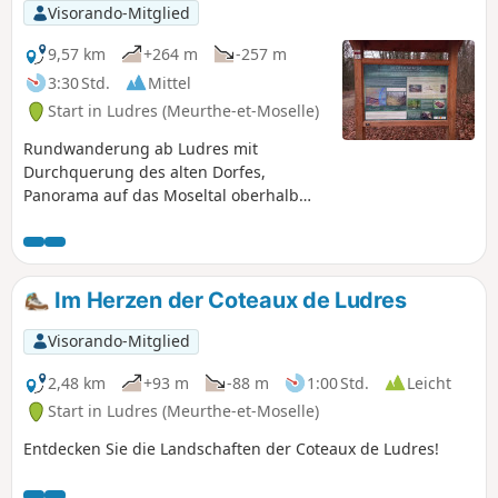
möglich.Aktualisiert im Dezember 2025.
Visorando-Mitglied
9,57 km
+264 m
-257 m
3:30 Std.
Mittel
Start in Ludres (Meurthe-et-Moselle)
Rundwanderung ab Ludres mit
Durchquerung des alten Dorfes,
Panorama auf das Moseltal oberhalb
von Messein und Durchquerung der
Cité d'Affrique (Camp Leuque). Ein
ruhiger Abschnitt auf dem Plateau, aber
auch einige steile Passagen. Die Strecke
Im Herzen der Coteaux de Ludres
ist auf Höhenunterschiede ausgelegt
(gut geeignet für Nordic Walking), aber
Visorando-Mitglied
es gibt Ausweichmöglichkeiten. Die
Strecke wird Ende 2025 geändert, um
2,48 km
+93 m
-88 m
1:00 Std.
Leicht
zuvor abgegebene Stellungnahmen zu
Start in Ludres (Meurthe-et-Moselle)
berücksichtigen.
Entdecken Sie die Landschaften der Coteaux de Ludres!