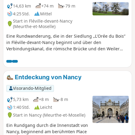
14,63 km
+74 m
-79 m
4:25 Std.
Mittel
Start in Fléville-devant-Nancy
(Meurthe-et-Moselle)
Eine Rundwanderung, die in der Siedlung „L'Orée du Bois“
in Fléville-devant-Nancy beginnt und über den
Verbindungskanal, die römische Brücke und den Weiler
Gerardcourt zum Weiler Clos Cardinal führt, bevor es über
die Ebene zurückgeht.
Entdeckung von Nancy
Visorando-Mitglied
5,73 km
+8 m
-8 m
1:40 Std.
Leicht
Start in Nancy (Meurthe-et-Moselle)
Ein Rundgang durch die Innenstadt von
Nancy, beginnend am berühmten Place