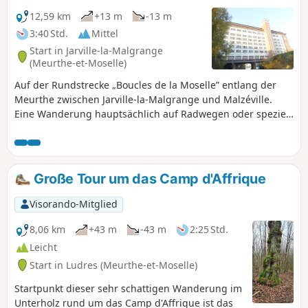
Wirklichkeit in einem Gebäude
12,59 km
+13 m
-13 m
eingeschlossen ist und daher
3:40 Std.
Mittel
uninteressant ist.
Start in Jarville-la-Malgrange
(Meurthe-et-Moselle)
Auf der Rundstrecke „Boucles de la Moselle” entlang der
Meurthe zwischen Jarville-la-Malgrange und Malzéville.
Eine Wanderung hauptsächlich auf Radwegen oder speziell
angelegten Wegen, um die Windungen der ruhigen
Meurthe mit ihren Vögeln zu entdecken, vorbei an den
alten Mühlen von Nancy und dem historischen Denkmal „La
Douera” in Malzéville.
Große Tour um das Camp d'Affrique
Visorando-Mitglied
8,06 km
+43 m
-43 m
2:25 Std.
Leicht
Start in Ludres (Meurthe-et-Moselle)
Startpunkt dieser sehr schattigen Wanderung im
Unterholz rund um das Camp d'Affrique ist das