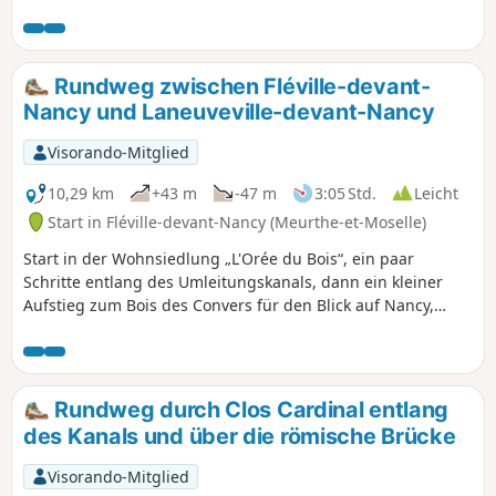
Rundweg zwischen Fléville-devant-
Nancy und Laneuveville-devant-Nancy
Visorando-Mitglied
10,29 km
+43 m
-47 m
3:05 Std.
Leicht
Start in Fléville-devant-Nancy (Meurthe-et-Moselle)
Start in der Wohnsiedlung „L'Orée du Bois“, ein paar
Schritte entlang des Umleitungskanals, dann ein kleiner
Aufstieg zum Bois des Convers für den Blick auf Nancy,
Abstieg nach Laneuveville-devant-Nancy, um den Rhein-
Marne-Kanal zu erreichen. Rückweg über den Radweg
entlang des Umleitungskanals.
Rundweg durch Clos Cardinal entlang
des Kanals und über die römische Brücke
Visorando-Mitglied