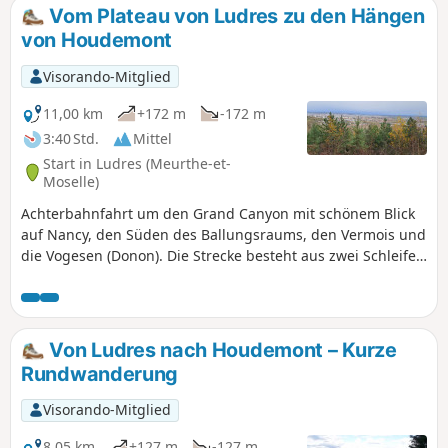
frühen Eisenzeit um 500 v. Chr. Empfohlene App: Visorando.
Vom Plateau von Ludres zu den Hängen
von Houdemont
Visorando-Mitglied
11,00 km
+172 m
-172 m
3:40 Std.
Mittel
Start in Ludres (Meurthe-et-
Moselle)
Achterbahnfahrt um den Grand Canyon mit schönem Blick
auf Nancy, den Süden des Ballungsraums, den Vermois und
die Vogesen (Donon). Die Strecke besteht aus zwei Schleifen
mit einem Aussichtspunkt in der Mitte. Ein einfacher Teil
(Anfang und Ende) mit dem klassischen Wald des Plateau
de Haye, aber auch einer schönen Kalksteinwiese; eine
Passage am Bach Fonteno im Herzen des alten Dorfes
Von Ludres nach Houdemont – Kurze
Houdemont und ein technisch anspruchsvollerer Teil an
Rundwanderung
den Hängen, mit abwechselnd flachen Abschnitten und
teilweise steilen Aufstiegen. Route aktualisiert im Dezember
Visorando-Mitglied
2025.
8,05 km
+127 m
-127 m