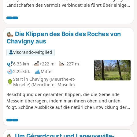
Landschaften des Vermois verbindet; sie führt über einige
Abschnitte, die in der fernen Vergangenheit (eine
gallorömische Straße) oder in jüngerer Zeit (Zugpferde zu
Beginn des 20. Jahrhunderts) genutzt wurden. Route
aktualisiert im Januar 2026.
Die Klippen des Bois des Roches von
Chavigny aus
Visorando-Mitglied
6,33 km
+222 m
-227 m
2:25 Std.
Mittel
Start in Chavigny (Meurthe-et-
Moselle) (Meurthe-et-Moselle)
Besichtigung der gesamten Klippen, die die Gemeinde
Messein überragen, indem man ihnen oben und unten
folgt. Schöne Ausblicke auf die natürliche Entwicklung der
Sedimentmassive. Der Teil am Rand der Klippe erfordert
Vorsicht.
Um Gérardcourt und Laneuveville-