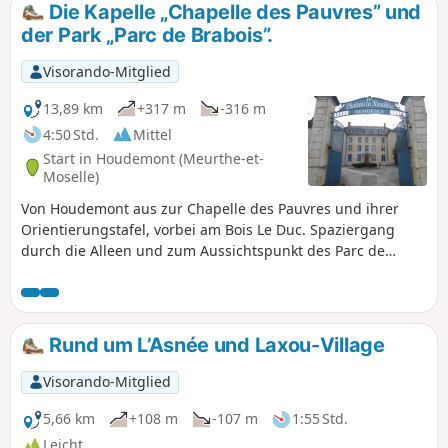
Die Kapelle „Chapelle des Pauvres” und
der Park „Parc de Brabois”.
Visorando-Mitglied
13,89 km
+317 m
-316 m
4:50 Std.
Mittel
Start in Houdemont (Meurthe-et-
Moselle)
Von Houdemont aus zur Chapelle des Pauvres und ihrer
Orientierungstafel, vorbei am Bois Le Duc. Spaziergang
durch die Alleen und zum Aussichtspunkt des Parc de
Brabois und Rundgang durch den Jardin du Montet mit
seiner Kapelle. Anschließend Rückkehr über die
Orientierungstafel oberhalb des Friedhofs, Abstieg in das
alte Dorf und Spaziergang durch die Gärten von
Rund um L’Asnée und Laxou-Village
Vandœuvre-lès-Nancy. Rückkehr nach Houdemont über das
Schloss La Ronchère.
Visorando-Mitglied
5,66 km
+108 m
-107 m
1:55 Std.
Leicht