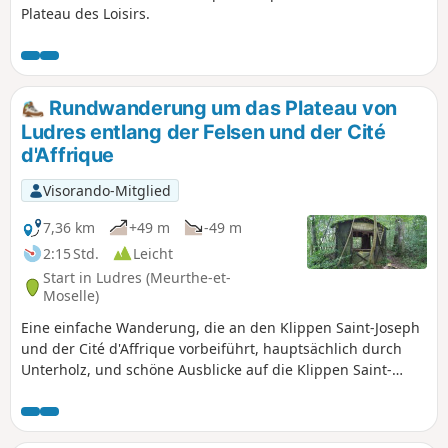
Plateau des Loisirs.
Rundwanderung um das Plateau von
Ludres entlang der Felsen und der Cité
d'Affrique
Visorando-Mitglied
7,36 km
+49 m
-49 m
2:15 Std.
Leicht
Start in Ludres (Meurthe-et-
Moselle)
Eine einfache Wanderung, die an den Klippen Saint-Joseph
und der Cité d'Affrique vorbeiführt, hauptsächlich durch
Unterholz, und schöne Ausblicke auf die Klippen Saint-
Joseph und das Moseltal bietet. Außerdem können Sie die
Überreste der Cité (auch Camp genannt) d'Affique
besichtigen, einer gallischen Ausgrabungsstätte aus der