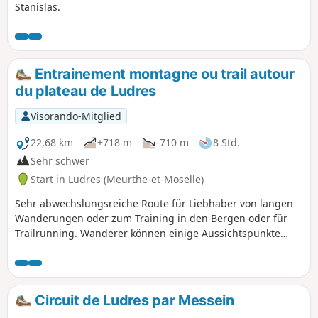
Stanislas.
Entrainement montagne ou trail autour
du plateau de Ludres
Visorando-Mitglied
22,68 km
+718 m
-710 m
8 Std.
Sehr schwer
Start in Ludres (Meurthe-et-Moselle)
Sehr abwechslungsreiche Route für Liebhaber von langen
Wanderungen oder zum Training in den Bergen oder für
Trailrunning. Wanderer können einige Aussichtspunkte
genießen und Trailrunner profitieren vom Wechsel
zwischen flachen Abschnitten und steilen Hängen. Die
Route ist so konzipiert, dass sie für diese Region ein relativ
hohes Verhältnis von positivem Höhenunterschied zu Länge
Circuit de Ludres par Messein
aufweist. Bei Bedarf sind zahlreiche Abkürzungen