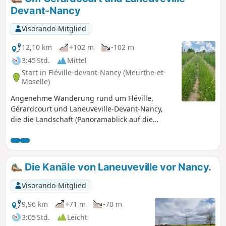
Devant-Nancy
Visorando-Mitglied
12,10 km
+102 m
-102 m
3:45 Std.
Mittel
Start in Fléville-devant-Nancy (Meurthe-et-
Moselle)
Angenehme Wanderung rund um Fléville,
Gérardcourt und Laneuveville-Devant-Nancy,
die die Landschaft (Panoramablick auf die
umliegenden Städte) mit dem Kanal mit seinen
Schleusen und Vögeln verbindet.
Die Kanäle von Laneuveville vor Nancy.
Visorando-Mitglied
9,96 km
+71 m
-70 m
3:05 Std.
Leicht