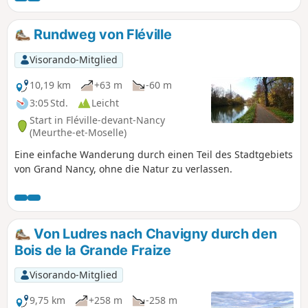
Rundweg von Fléville
Visorando-Mitglied
10,19 km
+63 m
-60 m
3:05 Std.
Leicht
Start in Fléville-devant-Nancy
(Meurthe-et-Moselle)
Eine einfache Wanderung durch einen Teil des Stadtgebiets
von Grand Nancy, ohne die Natur zu verlassen.
Von Ludres nach Chavigny durch den
Bois de la Grande Fraize
Visorando-Mitglied
9,75 km
+258 m
-258 m