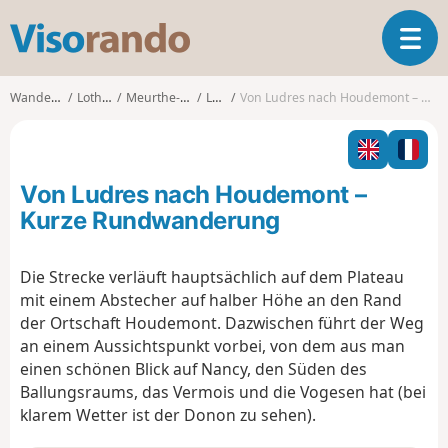
V
T
i
o
s
g
o
Wanderungen
Lothringen
Meurthe-et-Moselle
Ludres
Von Ludres nach Houdemont – Kurze Rundwanderung
g
r
l
a
e
n
n
d
Von Ludres nach Houdemont –
a
o
v
Kurze Rundwanderung
i
g
Die Strecke verläuft hauptsächlich auf dem Plateau
a
mit einem Abstecher auf halber Höhe an den Rand
t
i
der Ortschaft Houdemont. Dazwischen führt der Weg
o
an einem Aussichtspunkt vorbei, von dem aus man
n
einen schönen Blick auf Nancy, den Süden des
Ballungsraums, das Vermois und die Vogesen hat (bei
klarem Wetter ist der Donon zu sehen).