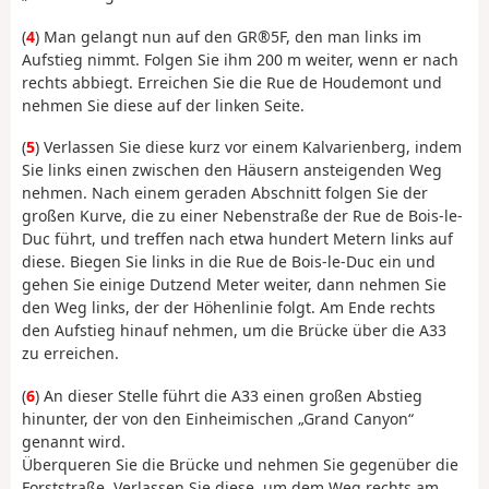
(
4
) Man gelangt nun auf den GR®5F, den man links im
Aufstieg nimmt. Folgen Sie ihm 200 m weiter, wenn er nach
rechts abbiegt. Erreichen Sie die Rue de Houdemont und
nehmen Sie diese auf der linken Seite.
(
5
) Verlassen Sie diese kurz vor einem Kalvarienberg, indem
Sie links einen zwischen den Häusern ansteigenden Weg
nehmen. Nach einem geraden Abschnitt folgen Sie der
großen Kurve, die zu einer Nebenstraße der Rue de Bois-le-
Duc führt, und treffen nach etwa hundert Metern links auf
diese. Biegen Sie links in die Rue de Bois-le-Duc ein und
gehen Sie einige Dutzend Meter weiter, dann nehmen Sie
den Weg links, der der Höhenlinie folgt. Am Ende rechts
den Aufstieg hinauf nehmen, um die Brücke über die A33
zu erreichen.
(
6
) An dieser Stelle führt die A33 einen großen Abstieg
hinunter, der von den Einheimischen „Grand Canyon“
genannt wird.
Überqueren Sie die Brücke und nehmen Sie gegenüber die
Forststraße. Verlassen Sie diese, um dem Weg rechts am