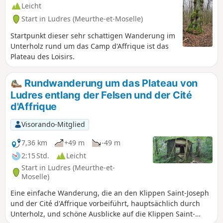
teilweise steilen Aufstiegen. Route aktualisiert im Dezember
Leicht
2025.
Start in Ludres (Meurthe-et-Moselle)
Startpunkt dieser sehr schattigen Wanderung im
Unterholz rund um das Camp d'Affrique ist das
Plateau des Loisirs.
Rundwanderung um das Plateau von
Ludres entlang der Felsen und der Cité
d'Affrique
Visorando-Mitglied
7,36 km
+49 m
-49 m
2:15 Std.
Leicht
Start in Ludres (Meurthe-et-
Moselle)
Eine einfache Wanderung, die an den Klippen Saint-Joseph
und der Cité d'Affrique vorbeiführt, hauptsächlich durch
Unterholz, und schöne Ausblicke auf die Klippen Saint-