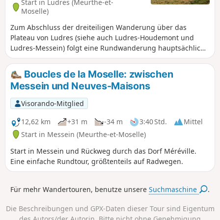
Start in Ludres (Meurthe-et-
Moselle)
Zum Abschluss der dreiteiligen Wanderung über das
Plateau von Ludres (siehe auch Ludres-Houdemont und
Ludres-Messein) folgt eine Rundwanderung hauptsächlich
in der Gemeinde Chavigny mit den drei Höhepunkten des
Plateaus: dem Camp Leuque, den Spuren des Bergbaus
Boucles de la Moselle: zwischen
und einem schönen Blick auf die Vogesen.
Messein und Neuves-Maisons
Visorando-Mitglied
12,62 km
+31 m
-34 m
3:40 Std.
Mittel
Start in Messein (Meurthe-et-Moselle)
Start in Messein und Rückweg durch das Dorf Méréville.
Eine einfache Rundtour, größtenteils auf Radwegen.
Für mehr Wandertouren, benutze unsere
Suchmaschine
.
Die Beschreibungen und GPX-Daten dieser Tour sind Eigentum
des Autors/der Autorin. Bitte nicht ohne Genehmigung