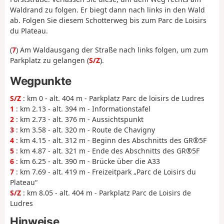
Waldrand zu folgen. Er biegt dann nach links in den Wald
ab. Folgen Sie diesem Schotterweg bis zum Parc de Loisirs
du Plateau.
(
7
) Am Waldausgang der Straße nach links folgen, um zum
Parkplatz zu gelangen (
S/Z
).
Wegpunkte
S/Z
: km 0 - alt. 404 m - Parkplatz Parc de loisirs de Ludres
1
: km 2.13 - alt. 394 m - Informationstafel
2
: km 2.73 - alt. 376 m - Aussichtspunkt
3
: km 3.58 - alt. 320 m - Route de Chavigny
4
: km 4.15 - alt. 312 m - Beginn des Abschnitts des GR®5F
5
: km 4.87 - alt. 321 m - Ende des Abschnitts des GR®5F
6
: km 6.25 - alt. 390 m - Brücke über die A33
7
: km 7.69 - alt. 419 m - Freizeitpark „Parc de Loisirs du
Plateau“
S/Z
: km 8.05 - alt. 404 m - Parkplatz Parc de Loisirs de
Ludres
Hinweise