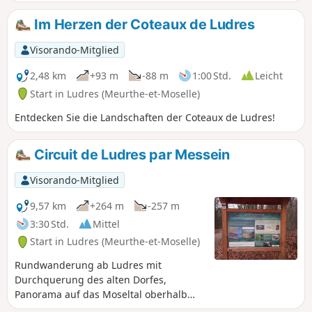
Joseph und das Moseltal bietet. Außerdem können Sie die
Überreste der Cité (auch Camp genannt) d'Affique
Im Herzen der Coteaux de Ludres
besichtigen, einer gallischen Ausgrabungsstätte aus der
frühen Eisenzeit um 500 v. Chr. Empfohlene App: Visorando.
Visorando-Mitglied
2,48 km
+93 m
-88 m
1:00 Std.
Leicht
Start in Ludres (Meurthe-et-Moselle)
Entdecken Sie die Landschaften der Coteaux de Ludres!
Circuit de Ludres par Messein
Visorando-Mitglied
9,57 km
+264 m
-257 m
3:30 Std.
Mittel
Start in Ludres (Meurthe-et-Moselle)
Rundwanderung ab Ludres mit
Durchquerung des alten Dorfes,
Panorama auf das Moseltal oberhalb
von Messein und Durchquerung der