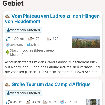
Gebiet
Vom Plateau von Ludres zu den Hängen
von Houdemont
Visorando-Mitglied
11,00 km
+172 m
-172 m
3:40 Std.
Mittel
Start in Ludres (Meurthe-et-
Moselle)
Achterbahnfahrt um den Grand Canyon mit schönem Blick
auf Nancy, den Süden des Ballungsraums, den Vermois und
die Vogesen (Donon). Die Strecke besteht aus zwei Schleifen
mit einem Aussichtspunkt in der Mitte. Ein einfacher Teil
(Anfang und Ende) mit dem klassischen Wald des Plateau
Große Tour um das Camp d'Affrique
de Haye, aber auch einer schönen Kalksteinwiese; eine
Passage am Bach Fonteno im Herzen des alten Dorfes
Visorando-Mitglied
Houdemont und ein technisch anspruchsvollerer Teil an
den Hängen, mit abwechselnd flachen Abschnitten und
8,06 km
+43 m
-43 m
2:25 Std.