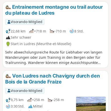
Cité d'Affrique (Camp Leuque). Ein
Entrainement montagne ou trail autour
ruhiger Abschnitt auf dem Plateau, aber
du plateau de Ludres
auch einige steile Passagen. Die Strecke
ist auf Höhenunterschiede ausgelegt
Visorando-Mitglied
(gut geeignet für Nordic Walking), aber
es gibt Ausweichmöglichkeiten. Die
22,68 km
+718 m
-710 m
8 Std.
Strecke wird Ende 2025 geändert, um
Sehr schwer
zuvor abgegebene Stellungnahmen zu
Start in Ludres (Meurthe-et-Moselle)
berücksichtigen.
Sehr abwechslungsreiche Route für Liebhaber von langen
Wanderungen oder zum Training in den Bergen oder für
Trailrunning. Wanderer können einige Aussichtspunkte
genießen und Trailrunner profitieren vom Wechsel
zwischen flachen Abschnitten und steilen Hängen. Die
Von Ludres nach Chavigny durch den
Route ist so konzipiert, dass sie für diese Region ein relativ
Bois de la Grande Fraize
hohes Verhältnis von positivem Höhenunterschied zu Länge
aufweist. Bei Bedarf sind zahlreiche Abkürzungen
Visorando-Mitglied
möglich.Aktualisiert im Dezember 2025.
9,75 km
+258 m
-258 m
3:30 Std.
Mittel