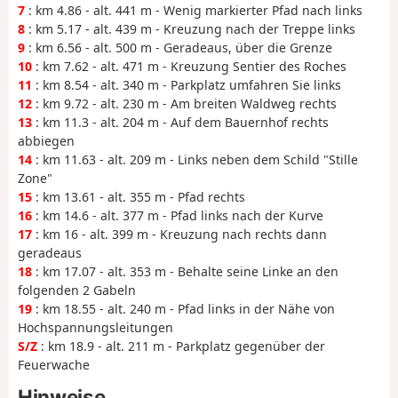
7
: km 4.86 - alt. 441 m - Wenig markierter Pfad nach links
8
: km 5.17 - alt. 439 m - Kreuzung nach der Treppe links
9
: km 6.56 - alt. 500 m - Geradeaus, über die Grenze
10
: km 7.62 - alt. 471 m - Kreuzung Sentier des Roches
11
: km 8.54 - alt. 340 m - Parkplatz umfahren Sie links
12
: km 9.72 - alt. 230 m - Am breiten Waldweg rechts
13
: km 11.3 - alt. 204 m - Auf dem Bauernhof rechts
abbiegen
14
: km 11.63 - alt. 209 m - Links neben dem Schild "Stille
Zone"
15
: km 13.61 - alt. 355 m - Pfad rechts
16
: km 14.6 - alt. 377 m - Pfad links nach der Kurve
17
: km 16 - alt. 399 m - Kreuzung nach rechts dann
geradeaus
18
: km 17.07 - alt. 353 m - Behalte seine Linke an den
folgenden 2 Gabeln
19
: km 18.55 - alt. 240 m - Pfad links in der Nähe von
Hochspannungsleitungen
S/Z
: km 18.9 - alt. 211 m - Parkplatz gegenüber der
Feuerwache
Hinweise