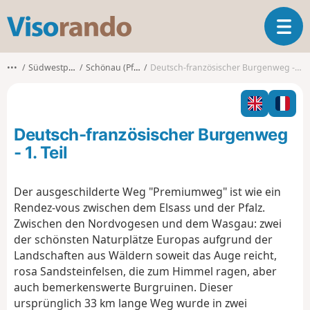
V
T
i
o
s
g
o
•••
Südwestpfalz
Schönau (Pfalz)
Deutsch-französischer Burgenweg - 1. Teil
g
r
l
a
e
n
n
d
Deutsch-französischer Burgenweg
a
o
v
- 1. Teil
i
g
Der ausgeschilderte Weg "Premiumweg" ist wie ein
a
Rendez-vous zwischen dem Elsass und der Pfalz.
t
i
Zwischen den Nordvogesen und dem Wasgau: zwei
o
der schönsten Naturplätze Europas aufgrund der
n
Landschaften aus Wäldern soweit das Auge reicht,
rosa Sandsteinfelsen, die zum Himmel ragen, aber
auch bemerkenswerte Burgruinen. Dieser
ursprünglich 33 km lange Weg wurde in zwei