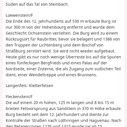
Süden auf das Tal von Steinbach.
Loewenstein/F
Die Ende des 12. Jahrhunderts auf 530 m erbaute Burg ist
nur 300 m von der Hohenbourg entfernt und wurde dem
Geschlecht Ochsenstein verliehen. Die Burg wird zu einem
Rückzugsort für Raubritter, bevor sie belagert und 1386 von
den Truppen der Lichtenberg und dem Bischof von
Straßburg zerstört wird. Sie wird nicht wieder aufgebaut.
Heute gibt es nur noch wenige Überreste bis auf die Spuren
eines fünfeckigen Bergfrieds und eines Palas auf der
Nordseite, einer Zisterne, die als Zugang zum südlichen Teil
dient, einer Wendeltreppe und eines Brunnens.
Langenfels: Kletterfelsen
Fleckenstein/F
Die auf einem 20 m hohen, 125 m langen und 8 bis 15 m
breiten Felsvorsprung aus Sandstein in 370 m Höhe erbaute
Burg besteht seit dem 12. Jahrhundert und diente zur
Kontrolle der Straßen nach Lothringen und Haguenau. Nach
den Belagerungen 1276 und 1315 wurde sie im 15.