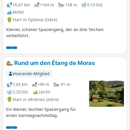
16,67 km
+164 m
-158 m
5:15 Std.
Mittel
Start in Optevoz (Isère)
Kleiner, schöner Spaziergang, der an drei Teichen
vorbeiführt.
Rund um den Étang de Moras
Visorando-Mitglied
7,03 km
+99 m
-91 m
2:20 Std.
Leicht
Start in Vénérieu (Isère)
Ein kleiner, leichter Spaziergang für
einen Sonntagnachmittag.