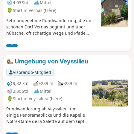
4:05 Std.
Mittel
Start in Vernas (Isère)
Sehr angenehme Rundwanderung, die im
schönen Dorf Vernas beginnt und über
hübsche, oft schattige Wege und Pfade
durch den Wald zum Plateau des Aviateurs
führt, wo 1944 ein Militärflugzeug und 1969
ein weiteres Flugzeug abgestürzt sind. Eine
kleine Kapelle, Gedenktafeln und ein Schild
Umgebung von Veyssilieu
erinnern an diese Ereignisse. Entlang der
gesamten Strecke bieten sich weite
Visorando-Mitglied
Ausblicke auf die Rhône-Ebene und die
Alpenkette in der Ferne.
9,82 km
+239 m
-239 m
3:30 Std.
Mittel
Start in Veyssilieu (Isère)
Rundwanderung ab Veyssilieu, um
einige Panoramablicke und die Kapelle
Notre-Dame de la Salette auf dem Gipfel
des Berges Chatelan zu entdecken.
Hinweis: Diese Rundwanderung folgt