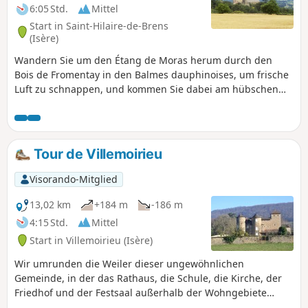
6:05 Std.
Mittel
Start in Saint-Hilaire-de-Brens
(Isère)
Wandern Sie um den Étang de Moras herum durch den
Bois de Fromentay in den Balmes dauphinoises, um frische
Luft zu schnappen, und kommen Sie dabei am hübschen
Schloss Montplaisant aus dem 14. Jahrhundert vorbei.
Tour de Villemoirieu
Visorando-Mitglied
13,02 km
+184 m
-186 m
4:15 Std.
Mittel
Start in Villemoirieu (Isère)
Wir umrunden die Weiler dieser ungewöhnlichen
Gemeinde, in der das Rathaus, die Schule, die Kirche, der
Friedhof und der Festsaal außerhalb der Wohngebiete
liegen. Wir entdecken einige Schlösser, einen Brotbackofen