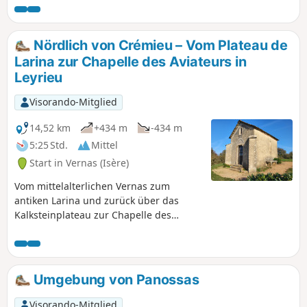
Fotoalbum bereichern, wenn Sie die
Tierwelt am Teich von Varnieu, der auf
dieser Strecke liegt, und die originelle
Nördlich von Crémieu – Vom Plateau de
Architektur des Schlosses von Bourcieu
Larina zur Chapelle des Aviateurs in
fotografieren.
Leyrieu
Visorando-Mitglied
14,52 km
+434 m
-434 m
5:25 Std.
Mittel
Start in Vernas (Isère)
Vom mittelalterlichen Vernas zum
antiken Larina und zurück über das
Kalksteinplateau zur Chapelle des
Aviateurs (Erinnerung an zwei
Flugzeugabstürze), zurück ins
Mittelalter über den Fischteich des
Schlosses Delphinal de Vernas.
Umgebung von Panossas
Visorando-Mitglied