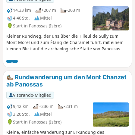
14,33 km
+207 m
-203 m
4:40 Std.
Mittel
Start in Panossas (Isère)
Kleiner Rundweg, der uns über die Tilleul de Sully zum
Mont Morel und zum Étang de Charamel führt, mit einem
kleinen Blick auf die archäologische Stätte von Panossas.
Rundwanderung um den Mont Chanzet
ab Panossas
Visorando-Mitglied
9,42 km
+236 m
-231 m
3:20 Std.
Mittel
Start in Panossas (Isère)
Kleine, einfache Wanderung zur Erkundung des