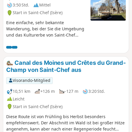
3:50 Std.
Mittel
Start in Saint-Chef (Isère)
Eine einfache, sehr bekannte
Wanderung, bei der Sie die Umgebung
und das Kulturerbe von Saint-Chef
entdecken können. Sie führt unter
anderem an der Abteikirche vorbei.
Canal des Moines und Crêtes du Grand-
Champ von Saint-Chef aus
Visorando-Mitglied
10,51 km
+126 m
-127 m
3:20 Std.
Leicht
Start in Saint-Chef (Isère)
Diese Route ist von Frühling bis Herbst besonders
empfehlenswert. Der Abschnitt im Wald ist bei großer Hitze
angenehm, kann aber nach einer Regenperiode feucht