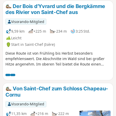
Lyon und Ain sowie die Ausläufer des
Der Bois d'Yvrard und die Bergkämme
Bugey.
des Rivier von Saint-Chef aus
Visorando-Mitglied
9,59 km
+225 m
-234 m
3:25 Std.
Leicht
Start in Saint-Chef (Isère)
Diese Route ist von Frühling bis Herbst besonders
empfehlenswert. Die Abschnitte im Wald sind bei großer
Hitze angenehm. Im oberen Teil bietet die Route einen
Panoramablick auf die Bergmassive vom Bugey im Norden
bis zum Mont-Blanc im Osten. Der Abstieg zum Dorf Saint-
Chef bietet einen schönen Blick auf das Schlossviertel und
die Abteikirche. Ein Großteil der Strecke verläuft auf
Von Saint-Chef zum Schloss Chapeau-
asphaltierten Straßen. Die meisten dieser Straßen sind
Cornu
jedoch ehemalige Verbindungswege mit sehr geringem
Verkehrsaufkommen.
Visorando-Mitglied
11,35 km
+216 m
-222 m