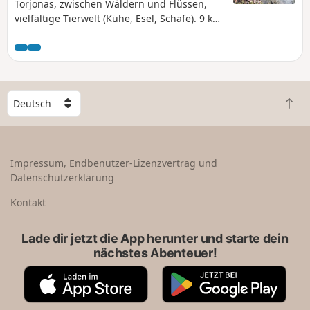
zur Hälfte auf kleinen Landstraßen, die meist wenig
Torjonas, zwischen Wäldern und Flüssen,
begehen sind.
vielfältige Tierwelt (Kühe, Esel, Schafe). 9 km
lange Rundwanderung ohne große
Höhenunterschiede.
W
Z
ä
u
h
r
l
ü
e
Impressum, Endbenutzer-Lizenzvertrag und
c
e
Datenschutzerklärung
k
i
n
n
Kontakt
a
L
c
a
Lade dir jetzt die App herunter und starte dein
h
n
nächstes Abenteuer!
o
d
b
A
G
e
p
o
n
p
o