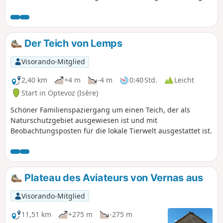
und entdecken den Étang du Peillard.
Der Teich von Lemps
Visorando-Mitglied
2,40 km
+4 m
-4 m
0:40 Std.
Leicht
Start in Optevoz (Isère)
Schöner Familienspaziergang um einen Teich, der als
Naturschutzgebiet ausgewiesen ist und mit
Beobachtungsposten für die lokale Tierwelt ausgestattet ist.
Plateau des Aviateurs von Vernas aus
Visorando-Mitglied
11,51 km
+275 m
-275 m