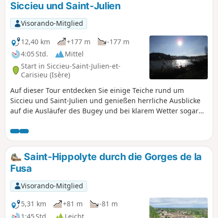
Siccieu und Saint-Julien
Visorando-Mitglied
12,40 km
+177 m
-177 m
4:05 Std.
Mittel
Start in Siccieu-Saint-Julien-et-
Carisieu (Isère)
Auf dieser Tour entdecken Sie einige Teiche rund um
Siccieu und Saint-Julien und genießen herrliche Ausblicke
auf die Ausläufer des Bugey und bei klarem Wetter sogar
auf die Alpen.
Saint-Hippolyte durch die Gorges de la
Fusa
Visorando-Mitglied
5,31 km
+81 m
-81 m
1:45 Std.
Leicht