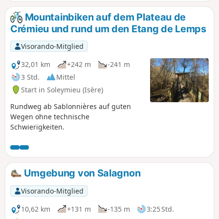
Mountainbiken auf dem Plateau de
Crémieu und rund um den Etang de Lemps
Visorando-Mitglied
32,01 km
+242 m
-241 m
3 Std.
Mittel
Start in Soleymieu (Isère)
Rundweg ab Sablonnières auf guten
Wegen ohne technische
Schwierigkeiten.
Umgebung von Salagnon
Visorando-Mitglied
10,62 km
+131 m
-135 m
3:25 Std.