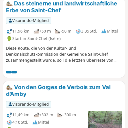
Surbaix neben dem Wasserfall von La Roche bewundern.
Das steinerne und landwirtschaftliche
Erbe von Saint-Chef
Visorando-Mitglied
11,96 km
+50 m
-50 m
3:35 Std.
Mittel
Start in Saint-Chef (Isère)
Diese Route, die von der Kultur- und
Denkmalschutzkommission der Gemeinde Saint-Chef
zusammengestellt wurde, soll die letzten Überreste von
Palis (aufgestellte flache Steine) sowie die aus Lehm (Pisé)
erbauten Wohnhäuser und Bauernhöfe und das kleine
ländliche Kulturerbe zur Geltung bringen. Die Wanderung,
die überwiegend nach Süden ausgerichtet ist und an den
Von den Gorges de Verbois zum Val
Hängen von Chamont und Trieux entlangführt, ist zwischen
d'Amby
September und Juni sehr angenehm, sollte jedoch bei
großer Hitze im Sommer vermieden werden. Der erste Teil
Visorando-Mitglied
zwischen den Punkten (1) und (2) entlang des Baches Ver
kann bei starkem Regen schlammige Passagen aufweisen.
11,49 km
+302 m
-300 m
Ein bedeutender Teil der Strecke verläuft auf asphaltierten
4:10 Std.
Mittel
Straßen. Die meisten dieser Straßen sind jedoch ehemalige