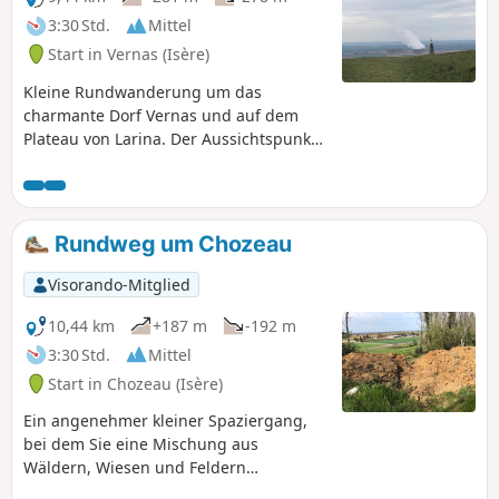
3:30 Std.
Mittel
Start in Vernas (Isère)
Kleine Rundwanderung um das
charmante Dorf Vernas und auf dem
Plateau von Larina. Der Aussichtspunkt
der archäologischen Stätte bietet Ihnen
herrliche Ausblicke auf das Jura-
Gebirge, die Monts du Lyonnais und die
Rhône-Ebene. Weiter südlich auf dem
Rundweg um Chozeau
Plateau können Sie bei klarem Wetter
den Pilat und die Alpen sehen.
Visorando-Mitglied
Spaziergang inmitten von Zeugnissen
der Menschheitsgeschichte von der
10,44 km
+187 m
-192 m
Antike bis zur Moderne.
3:30 Std.
Mittel
Start in Chozeau (Isère)
Ein angenehmer kleiner Spaziergang,
bei dem Sie eine Mischung aus
Wäldern, Wiesen und Feldern
entdecken können. Er wird auch Ihr