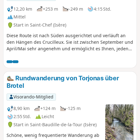
12,20 km
+253 m
-249 m
4:15 Std.
Mittel
Start in Saint-Chef (Isère)
Diese Route ist nach Süden ausgerichtet und verläuft an
den Hängen des Crucilleux. Sie ist zwischen September und
April/Mai sehr angenehm und ermöglicht es Ihnen, jeden
Sonnenstrahl zu genießen. Bei großer Hitze im Sommer
sollte sie vermieden werden. Sie ermöglicht es Ihnen,
abwechslungsreiche Landschaften zu entdecken und die
Weinberge der Balmes Dauphinoises an den Hängen von
Rundwanderung von Torjonas über
Crucilleux und Choulin zu durchqueren. Bei der
Brotel
Durchquerung der Weiler Crucilleux und Arcisse kann man
schöne Lehmhäuser sowie das kleine lokale Kulturerbe
Visorando-Mitglied
(Kalvarienberge, Waschhäuser, Brunnen, Palisaden)
bewundern. Der Weg über die Kämme des Mont de
8,90 km
+124 m
-125 m
Crucilleux bietet einen Panoramablick auf die Bergmassive
2:55 Std.
Leicht
vom Bugey im Norden bis zum Vercors im Süden, vorbei am
Start in Saint-Baudille-de-la-Tour (Isère)
Mont-Blanc, der Vanoise, Belledonne und der
Chartreuse.Diese Route verläuft zur Hälfte auf Wegen und
Schöne, wenig frequentierte Wanderung ab