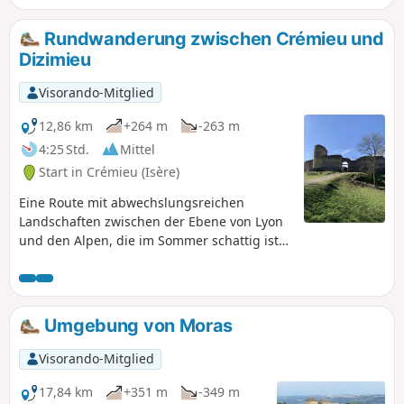
Rundwanderung zwischen Crémieu und
Dizimieu
Visorando-Mitglied
12,86 km
+264 m
-263 m
4:25 Std.
Mittel
Start in Crémieu (Isère)
Eine Route mit abwechslungsreichen
Landschaften zwischen der Ebene von Lyon
und den Alpen, die im Sommer schattig ist
und einen Blick auf die Alpen bietet.
Umgebung von Moras
Visorando-Mitglied
17,84 km
+351 m
-349 m