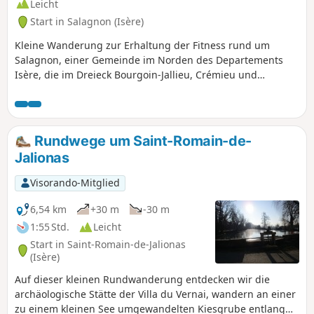
Leicht
Start in Salagnon (Isère)
Kleine Wanderung zur Erhaltung der Fitness rund um
Salagnon, einer Gemeinde im Norden des Departements
Isère, die im Dreieck Bourgoin-Jallieu, Crémieu und
Morestel liegt.
Rundwege um Saint-Romain-de-
Jalionas
Visorando-Mitglied
6,54 km
+30 m
-30 m
1:55 Std.
Leicht
Start in Saint-Romain-de-Jalionas
(Isère)
Auf dieser kleinen Rundwanderung entdecken wir die
archäologische Stätte der Villa du Vernai, wandern an einer
zu einem kleinen See umgewandelten Kiesgrube entlang