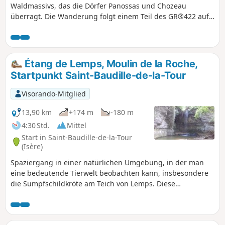
Waldmassivs, das die Dörfer Panossas und Chozeau
überragt. Die Wanderung folgt einem Teil des GR®422 auf
den Spuren Karls IX., der von Lyon nach Valence führt. Der
Rundweg führt am Schloss von Poizieu vorbei, dessen mit
Pechnasen versehener Turm die Landschaft dominiert.
Étang de Lemps, Moulin de la Roche,
Startpunkt Saint-Baudille-de-la-Tour
Visorando-Mitglied
13,90 km
+174 m
-180 m
4:30 Std.
Mittel
Start in Saint-Baudille-de-la-Tour
(Isère)
Spaziergang in einer natürlichen Umgebung, in der man
eine bedeutende Tierwelt beobachten kann, insbesondere
die Sumpfschildkröte am Teich von Lemps. Diese
Wanderung kann Ende Oktober/Anfang November
unternommen werden. Zu dieser Zeit kann man die
schönen Herbstfarben der Sumpfzypressen am Teich von