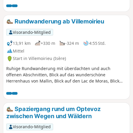
und Panoramablicke auf die Ebene des Ain.
Rundwanderung ab Villemoirieu
Visorando-Mitglied
13,91 km
+330 m
-324 m
4:55 Std.
Mittel
Start in Villemoirieu (Isère)
Ruhige Rundwanderung mit überdachten und auch
offenen Abschnitten, Blick auf das wunderschöne
Herrenhaus von Mallin, Blick auf den Lac de Moras, Blick
auf die Alpen, Durchquerung von Weilern mit alten
Steinhäusern, in einer Höhle versteckte Quelle.
Spaziergang rund um Optevoz
zwischen Wegen und Wäldern
Visorando-Mitglied