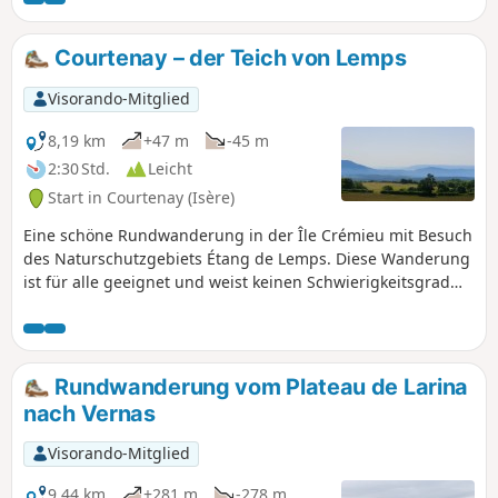
den auf dem großen Plan am
Straßenrand angegebenen Wegen, d.
Courtenay – der Teich von Lemps
h.: Cros de Lavan, Les Gorges, Frétignier,
Seuillere, Floutier und zurück nach
Visorando-Mitglied
Veyssilieu.
8,19 km
+47 m
-45 m
2:30 Std.
Leicht
Start in Courtenay (Isère)
Eine schöne Rundwanderung in der Île Crémieu mit Besuch
des Naturschutzgebiets Étang de Lemps. Diese Wanderung
ist für alle geeignet und weist keinen Schwierigkeitsgrad
auf.
Rundwanderung vom Plateau de Larina
nach Vernas
Visorando-Mitglied
9,44 km
+281 m
-278 m