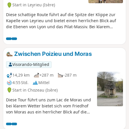
Start in Leyrieu (Isère)
Diese schattige Route führt auf die Spitze der Klippe zur
Kapelle von Leyrieu und bietet einen herrlichen Blick auf
die Ebenen von Lyon und das Pilat-Massiv. Bei klarem
Wetter können Sie die Alpen und das Vercors-Massiv
entdecken.
Zwischen Poizieu und Moras
Visorando-Mitglied
14,29 km
+287 m
-287 m
4:55 Std.
Mittel
Start in Chozeau (Isère)
Diese Tour führt uns zum Lac de Moras und
bei klarem Wetter bietet sich vom Friedhof
von Moras aus ein herrlicher Blick auf die
Alpen und den See.