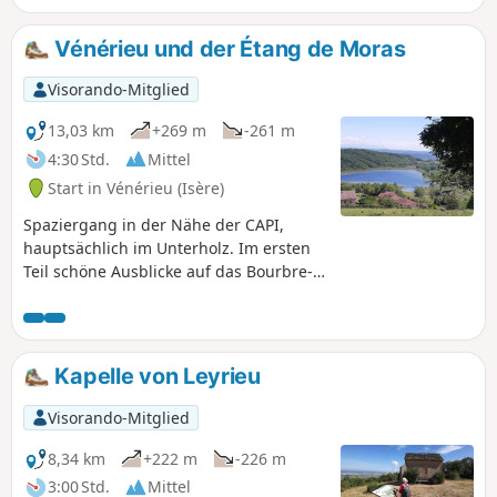
Vénérieu und der Étang de Moras
Visorando-Mitglied
13,03 km
+269 m
-261 m
4:30 Std.
Mittel
Start in Vénérieu (Isère)
Spaziergang in der Nähe der CAPI,
hauptsächlich im Unterholz. Im ersten
Teil schöne Ausblicke auf das Bourbre-
Tal, Bourgoin-Jallieu und Isle d'Abeau.
Auf dem Rückweg geht es am Étang de
Moras entlang, aber das Schilf versperrt
die Sicht auf das Ufer. Einige
Kapelle von Leyrieu
Backhäuser und Waschhäuser säumen
den Weg. Gelbe Wegmarkierungen
Visorando-Mitglied
entlang der gesamten Strecke. Je nach
Tempo und Fotostopps sollten Sie
8,34 km
+222 m
-226 m
zwischen 3 und 4 Stunden einplanen.
3:00 Std.
Mittel