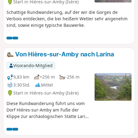
Start in Hières-sur-Amby (Isère)
Verbindungswege mit sehr geringem Verkehrsaufkommen.
Nur die Straße von Chamont erfordert zwischen den
Schattige Rundwanderung, auf der wir die Gorges de
Punkten (4) und (5) besondere Vorsicht.
Verbois entdecken, die bei heißem Wetter sehr angenehm
sind, sowie einige typische Bauwerke.
Von Hières-sur-Amby nach Larina
Visorando-Mitglied
9,83 km
+256 m
-256 m
3:30 Std.
Mittel
Start in Hières-sur-Amby (Isère)
Diese Rundwanderung führt uns vom
Dorf Hières-sur-Amby am Fuße der
Klippe zur archäologischen Stätte Larina
auf der Klippe. Sie bietet uns einen
Panoramablick auf das Pilat-Massiv, die
Monts du Lyonnais, die Ebenen von