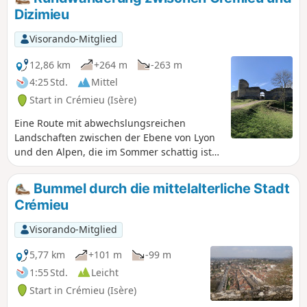
Dizimieu
Visorando-Mitglied
12,86 km
+264 m
-263 m
4:25 Std.
Mittel
Start in Crémieu (Isère)
Eine Route mit abwechslungsreichen
Landschaften zwischen der Ebene von Lyon
und den Alpen, die im Sommer schattig ist
und einen Blick auf die Alpen bietet.
Bummel durch die mittelalterliche Stadt
Crémieu
Visorando-Mitglied
5,77 km
+101 m
-99 m
1:55 Std.
Leicht
Start in Crémieu (Isère)