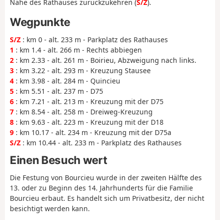
Nähe des Rathauses zurückzukehren (
S/Z
).
Wegpunkte
S/Z
: km 0 - alt. 233 m - Parkplatz des Rathauses
1
: km 1.4 - alt. 266 m - Rechts abbiegen
2
: km 2.33 - alt. 261 m - Boirieu, Abzweigung nach links.
3
: km 3.22 - alt. 293 m - Kreuzung Stausee
4
: km 3.98 - alt. 284 m - Quincieu
5
: km 5.51 - alt. 237 m - D75
6
: km 7.21 - alt. 213 m - Kreuzung mit der D75
7
: km 8.54 - alt. 258 m - Dreiweg-Kreuzung
8
: km 9.63 - alt. 223 m - Kreuzung mit der D18
9
: km 10.17 - alt. 234 m - Kreuzung mit der D75a
S/Z
: km 10.44 - alt. 233 m - Parkplatz des Rathauses
Einen Besuch wert
Die Festung von Bourcieu wurde in der zweiten Hälfte des
13. oder zu Beginn des 14. Jahrhunderts für die Familie
Bourcieu erbaut. Es handelt sich um Privatbesitz, der nicht
besichtigt werden kann.