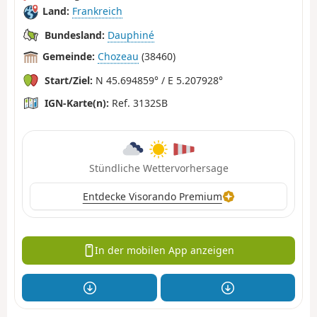
Land:
Frankreich
Bundesland:
Dauphiné
Gemeinde:
Chozeau
(38460)
Start/Ziel:
N 45.694859° / E 5.207928°
IGN-Karte(n):
Ref. 3132SB
Stündliche Wettervorhersage
Entdecke Visorando Premium
In der mobilen App anzeigen