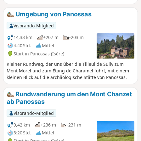
Alpen und den See.
Umgebung von Panossas
Visorando-Mitglied
14,33 km
+207 m
-203 m
4:40 Std.
Mittel
Start in Panossas (Isère)
Kleiner Rundweg, der uns über die Tilleul de Sully zum
Mont Morel und zum Étang de Charamel führt, mit einem
kleinen Blick auf die archäologische Stätte von Panossas.
Rundwanderung um den Mont Chanzet
ab Panossas
Visorando-Mitglied
9,42 km
+236 m
-231 m
3:20 Std.
Mittel
Start in Panossas (Isère)