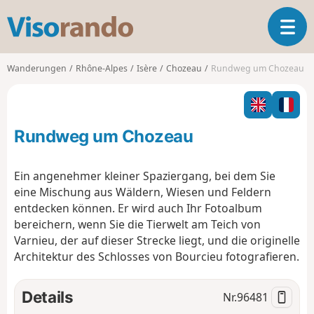
V
T
i
o
s
g
o
Wanderungen
Rhône-Alpes
Isère
Chozeau
Rundweg um Chozeau
g
r
l
a
e
n
n
d
Rundweg um Chozeau
a
o
v
i
Ein angenehmer kleiner Spaziergang, bei dem Sie
g
eine Mischung aus Wäldern, Wiesen und Feldern
a
entdecken können. Er wird auch Ihr Fotoalbum
t
bereichern, wenn Sie die Tierwelt am Teich von
i
o
Varnieu, der auf dieser Strecke liegt, und die originelle
n
Architektur des Schlosses von Bourcieu fotografieren.
Details
Nr.
96481