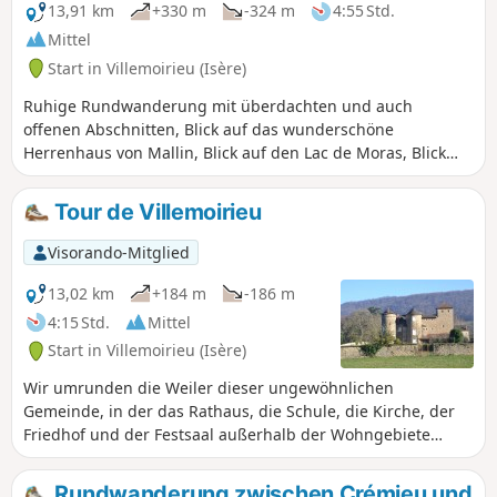
Seuillere, Floutier und zurück nach
13,91 km
+330 m
-324 m
4:55 Std.
Veyssilieu.
Mittel
Start in Villemoirieu (Isère)
Ruhige Rundwanderung mit überdachten und auch
offenen Abschnitten, Blick auf das wunderschöne
Herrenhaus von Mallin, Blick auf den Lac de Moras, Blick
auf die Alpen, Durchquerung von Weilern mit alten
Steinhäusern, in einer Höhle versteckte Quelle.
Tour de Villemoirieu
Visorando-Mitglied
13,02 km
+184 m
-186 m
4:15 Std.
Mittel
Start in Villemoirieu (Isère)
Wir umrunden die Weiler dieser ungewöhnlichen
Gemeinde, in der das Rathaus, die Schule, die Kirche, der
Friedhof und der Festsaal außerhalb der Wohngebiete
liegen. Wir entdecken einige Schlösser, einen Brotbackofen
und Panoramablicke auf die Ebene des Ain.
Rundwanderung zwischen Crémieu und