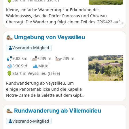
Kleine, einfache Wanderung zur Erkundung des
Waldmassivs, das die Dörfer Panossas und Chozeau
überragt. Die Wanderung folgt einem Teil des GR®422 auf
den Spuren Karls IX., der von Lyon nach Valence führt. Der
Rundweg führt am Schloss von Poizieu vorbei, dessen mit
Umgebung von Veyssilieu
Pechnasen versehener Turm die Landschaft dominiert.
Visorando-Mitglied
9,82 km
+239 m
-239 m
3:30 Std.
Mittel
Start in Veyssilieu (Isère)
Rundwanderung ab Veyssilieu, um
einige Panoramablicke und die Kapelle
Notre-Dame de la Salette auf dem Gipfel
des Berges Chatelan zu entdecken.
Hinweis: Diese Rundwanderung folgt
Rundwanderung ab Villemoirieu
den auf dem großen Plan am
Straßenrand angegebenen Wegen, d.
Visorando-Mitglied
h.: Cros de Lavan, Les Gorges, Frétignier,