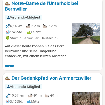
die Kirche von Gildwiller, auf die alle
Notre-Dame de l'Unterholz bei
Blicke und Gebete gerichtet sind.
Bernwiller
Visorando-Mitglied
6,14 km
+12 m
-12 m
1:45 Std.
Leicht
Start in Bernwiller (Haut-Rhin)
Auf dieser Route können Sie das Dorf
Bernwiller und seine Umgebung
entdecken, mit einem kurzen Abstecher
in den Wald, um einen Moment vor der
kleinen Kapelle Notre-Dame de
l'Unterholz zu verweilen und sie zu
bewundern.
Der Gedenkpfad von Ammertzwiller
Visorando-Mitglied
10,57 km
+91 m
-91 m
3:15 Std.
Mittel