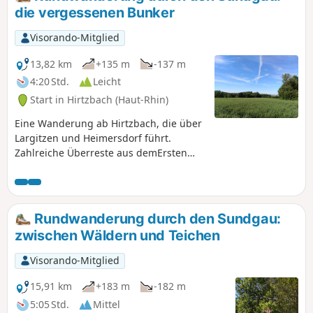
dem Teich der Fürsten, dessen Wasser still daliegt.
die vergessenen Bunker
Visorando-Mitglied
13,82 km
+135 m
-137 m
4:20 Std.
Leicht
Start in Hirtzbach (Haut-Rhin)
Eine Wanderung ab Hirtzbach, die über
Largitzen und Heimersdorf führt.
Zahlreiche Überreste aus demErsten
Weltkrieg säumen den Weg.
Rundwanderung durch den Sundgau:
zwischen Wäldern und Teichen
Visorando-Mitglied
15,91 km
+183 m
-182 m
5:05 Std.
Mittel