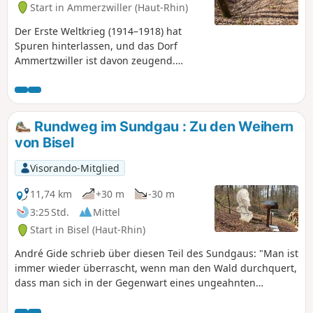
Start in Ammerzwiller (Haut-Rhin)
Der Erste Weltkrieg (1914–1918) hat
Spuren hinterlassen, und das Dorf
Ammertzwiller ist davon zeugend.
Spazieren Sie auf den Waldwegen und
ergehen Sie auf diesem Gedenkweg
anhand verschiedener Überreste und
Geschichten mehr über diesen Konflikt.
Rundweg im Sundgau : Zu den Weihern
von Bisel
Visorando-Mitglied
11,74 km
+30 m
-30 m
3:25 Std.
Mittel
Start in Bisel (Haut-Rhin)
André Gide schrieb über diesen Teil des Sundgaus: "Man ist
immer wieder überrascht, wenn man den Wald durchquert,
dass man sich in der Gegenwart eines ungeahnten
Wasserspiegels befindet, der geheimnisvoll im Schutz der
Buchenwälder schläft; die Binsen schmücken dort schmale