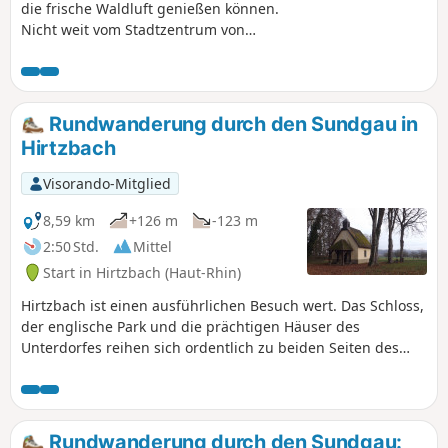
die frische Waldluft genießen können.
Nicht weit vom Stadtzentrum von
Altkirch entfernt gibt es sehr schöne
Aussichtspunkte und den Erlen-Teich,
an dessen Ufer man sich gerne hinsetzt
und die Umgebung genießt...
Rundwanderung durch den Sundgau in
Hirtzbach
Visorando-Mitglied
8,59 km
+126 m
-123 m
2:50 Std.
Mittel
Start in Hirtzbach (Haut-Rhin)
Hirtzbach ist einen ausführlichen Besuch wert. Das Schloss,
der englische Park und die prächtigen Häuser des
Unterdorfes reihen sich ordentlich zu beiden Seiten des
Baches aneinander, dessen Ufer in der schönen Jahreszeit
mit Blumen geschmückt sind. Unterwegs führt ein Ausflug
durch Felder und Wälder zu der Stelle, an der einst das
Dorf Sankt-Glückern stand, und zum Landfürstenweyer,
Rundwanderung durch den Sundgau: