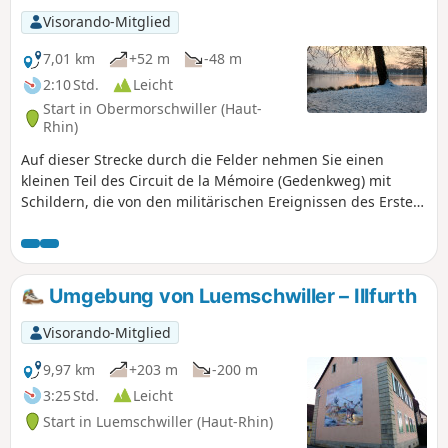
für immer verschwunden ist. Ein
Visorando-Mitglied
Feldweg führt dann zur Kapelle Notre-
Dame de Grünenwald und nach
7,01 km
+52 m
-48 m
Ueberstrass, auf den Spuren der
2:10 Std.
Leicht
Malteserritter.
Start in Obermorschwiller (Haut-
Rhin)
Auf dieser Strecke durch die Felder nehmen Sie einen
kleinen Teil des Circuit de la Mémoire (Gedenkweg) mit
Schildern, die von den militärischen Ereignissen des Ersten
Weltkriegs berichten. Sie haben auch die Möglichkeit, den
Teich zu umrunden, der durch seine Größe beeindruckt
und zu jeder Jahreszeit angenehm ist. Zahlreiche Bänke
säumen den Weg.
Umgebung von Luemschwiller – Illfurth
Visorando-Mitglied
9,97 km
+203 m
-200 m
3:25 Std.
Leicht
Start in Luemschwiller (Haut-Rhin)