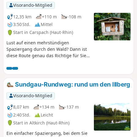
Visorando-Mitglied
12,35 km
+110 m
-108 m
3:50 Std.
Mittel
Start in Carspach (Haut-Rhin)
Lust auf einen mehrstündigen
Spaziergang durch den Wald? Dann ist
diese Route genau das Richtige für Sie.
Obwohl sie keine Schwierigkeiten
bereitet, können Sie dennoch einige
„Geheimnisse“ dieses Teils des
Sundgaus entdecken und die Zeit im
Sundgau-Rundweg: rund um den Illberg
Freien in vollen Zügen genießen.
Visorando-Mitglied
8,07 km
+134 m
-137 m
2:40 Std.
Leicht
Start in Altkirch (Haut-Rhin)
Ein einfacher Spaziergang, bei dem Sie