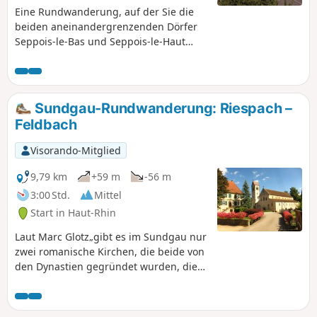
Eine Rundwanderung, auf der Sie die
beiden aneinandergrenzenden Dörfer
Seppois-le-Bas und Seppois-le-Haut
entdecken können. Sie kommen auch
durch Waldabschnitte, darunter den
Gobenwald.
Sundgau-Rundwanderung: Riespach –
Feldbach
Visorando-Mitglied
9,79 km
+59 m
-56 m
3:00 Std.
Mittel
Start in Haut-Rhin
Laut Marc Glotz„gibt es im Sundgau nur
zwei romanische Kirchen, die beide von
den Dynastien gegründet wurden, die
sich im Mittelalter die Region teilten:
die Habsburger und die Ferrette.
Während Ottmarsheim an die