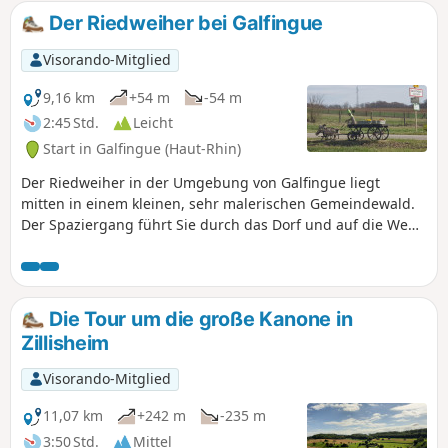
karolingische Größe erinnert, zeugt
Der Riedweiher bei Galfingue
Feldbach von klösterlicher Einfachheit.
Man verlässt die Kirche wie nach einer
Visorando-Mitglied
Pilgerreise, mit neuer Gelassenheit und
dem Eindruck, den flüchtigen Schatten
9,16 km
+54 m
-54 m
der Grafen begegnet zu sein.”
2:45 Std.
Leicht
Start in Galfingue (Haut-Rhin)
Der Riedweiher in der Umgebung von Galfingue liegt
mitten in einem kleinen, sehr malerischen Gemeindewald.
Der Spaziergang führt Sie durch das Dorf und auf die Wege
dieses Wäldchens. Da die meisten Wege nicht vom Club
Vosgien markiert sind, empfehle ich Ihnen, zusätzlich zur
Beschreibung die Wegbeschreibung zu nutzen.
Die Tour um die große Kanone in
Zillisheim
Visorando-Mitglied
11,07 km
+242 m
-235 m
3:50 Std.
Mittel