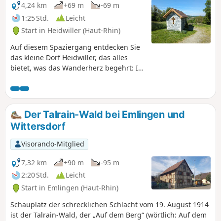
Stein und Eisen.
4,24 km
+69 m
-69 m
1:25 Std.
Leicht
Start in Heidwiller (Haut-Rhin)
Auf diesem Spaziergang entdecken Sie
das kleine Dorf Heidwiller, das alles
bietet, was das Wanderherz begehrt: Im
Zentrum steht ein fast tausendjähriges
Schloss, im Norden verläuft ein ruhiger
Kanal und im Süden erhebt sich ein
Hügel, der einen außergewöhnlichen
Der Talrain-Wald bei Emlingen und
Ausblick auf die Region bietet. Dazu
Wittersdorf
kommen ein kleiner Lehrpfad und
abwechslungsreiche Waldwege – die
Visorando-Mitglied
perfekte Mischung für einen
gelungenen Spaziergang!
7,32 km
+90 m
-95 m
2:20 Std.
Leicht
Start in Emlingen (Haut-Rhin)
Schauplatz der schrecklichen Schlacht vom 19. August 1914
ist der Talrain-Wald, der „Auf dem Berg“ (wörtlich: Auf dem