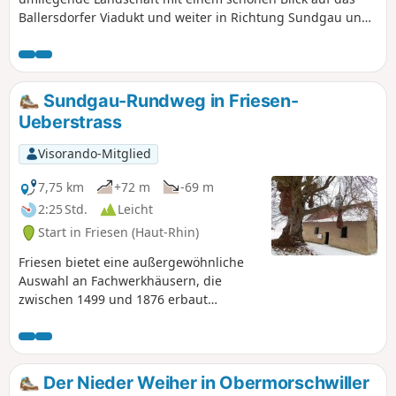
Ballersdorfer Viadukt und weiter in Richtung Sundgau und
Vogesen. Am Ende der Wanderung können Sie das „Relais
Nautique“ am Rhein-Rhône-Kanal sowie die ehemaligen
Gilardoni-Ziegeleien bewundern.
Sundgau-Rundweg in Friesen-
Ueberstrass
Visorando-Mitglied
7,75 km
+72 m
-69 m
2:25 Std.
Leicht
Start in Friesen (Haut-Rhin)
Friesen bietet eine außergewöhnliche
Auswahl an Fachwerkhäusern, die
zwischen 1499 und 1876 erbaut
wurden. Dank einer sorgfältigen
Bestandsaufnahme ermöglicht der
Spaziergang die Annäherung an
zahlreiche Zeugen einer ländlichen
Der Nieder Weiher in Obermorschwiller
Welt, die nach dem Zweiten Weltkrieg