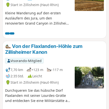
Start in Zillisheim (Haut-Rhin)
Kleine Wanderung auf den ersten
Ausläufern des Jura, um den
renovierten Grand Canyon in Zillisheim
zu entdecken, vorbei am deutschen
Friedhof aus dem Ersten Weltkrieg und
der Kapelle Saint-Brice in Illfurth.
Von der Flaxlanden-Höhle zum
Zillisheimer Kanon
Visorando-Mitglied
7,70 km
+123 m
-117 m
2:35 Std.
Leicht
Start in Zillisheim (Haut-Rhin)
Durchqueren Sie das hübsche Dorf
Flaxlanden mit seiner Lourdes-Grotte
und entdecken Sie eine Militärstätte aus
dem Ersten Weltkrieg in den Höhen von