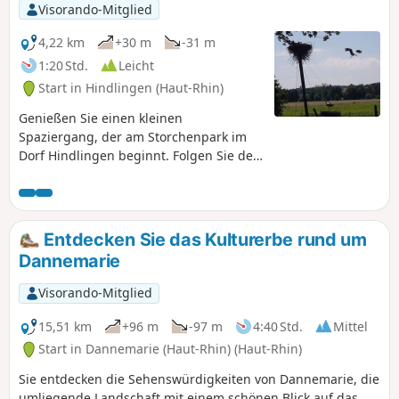
Beobachtungsposten oder Artilleriegeschütze und mehrere
Visorando-Mitglied
Kasematten.
4,22 km
+30 m
-31 m
1:20 Std.
Leicht
Start in Hindlingen (Haut-Rhin)
Genießen Sie einen kleinen
Spaziergang, der am Storchenpark im
Dorf Hindlingen beginnt. Folgen Sie der
Largue und entdecken Sie die hübschen
Fachwerkhäuser des Dorfes Friesen!
Entdecken Sie das Kulturerbe rund um
Dannemarie
Visorando-Mitglied
15,51 km
+96 m
-97 m
4:40 Std.
Mittel
Start in Dannemarie (Haut-Rhin) (Haut-Rhin)
Sie entdecken die Sehenswürdigkeiten von Dannemarie, die
umliegende Landschaft mit einem schönen Blick auf das