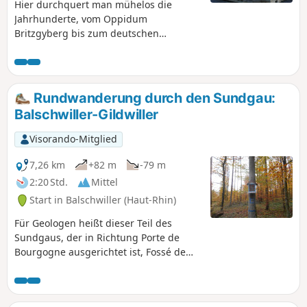
Hier durchquert man mühelos die
Jahrhunderte, vom Oppidum
Britzgyberg bis zum deutschen
Soldatenfriedhof Illfurth. Doch wenn
man das weitläufige Altenberg-Massiv
und das noch gut erhaltene Dorf
Luemschwiller durchquert, könnte man
Rundwanderung durch den Sundgau:
für einen Moment glauben, die Zeit sei
Balschwiller-Gildwiller
stehen geblieben.
Visorando-Mitglied
7,26 km
+82 m
-79 m
2:20 Std.
Mittel
Start in Balschwiller (Haut-Rhin)
Für Geologen heißt dieser Teil des
Sundgaus, der in Richtung Porte de
Bourgogne ausgerichtet ist, Fossé de
Dannemarie. Aus der leicht hügeligen
Landschaft ragt nur ein bewaldeter
Hügel hervor. Auf seinem Gipfel steht