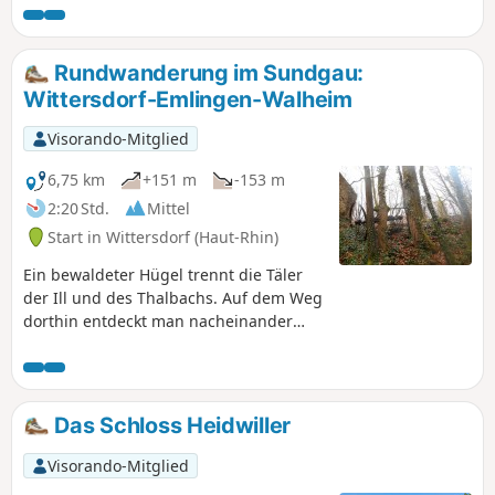
Rundwanderung im Sundgau:
Wittersdorf-Emlingen-Walheim
Visorando-Mitglied
6,75 km
+151 m
-153 m
2:20 Std.
Mittel
Start in Wittersdorf (Haut-Rhin)
Ein bewaldeter Hügel trennt die Täler
der Ill und des Thalbachs. Auf dem Weg
dorthin entdeckt man nacheinander
einen ehemaligen Weinberg, einen von
einem Drama geprägten Steinbruch,
einen botanischen Pfad und die
Geschichte eines unglücklichen
Das Schloss Heidwiller
Generals. Wenn man die Kalköfen von
Emlingen erreicht, taucht plötzlich das
Visorando-Mitglied
19. Jahrhundert auf, eingefroren in