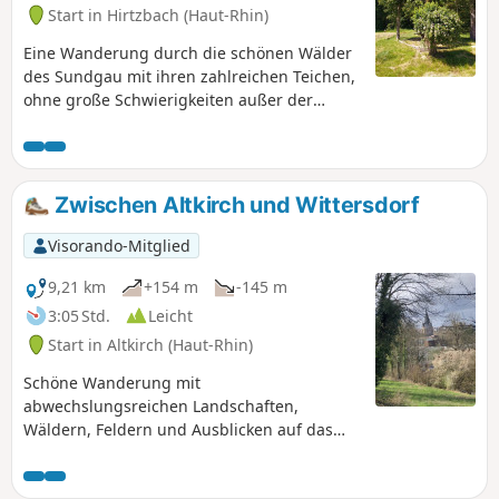
Start in Hirtzbach (Haut-Rhin)
Eine Wanderung durch die schönen Wälder
des Sundgau mit ihren zahlreichen Teichen,
ohne große Schwierigkeiten außer der
Dauer der Wanderung. Entlang der Strecke
gibt es zahlreiche Plätze, an denen Sie eine
kleine Mahlzeit einnehmen können.
Zwischen Altkirch und Wittersdorf
Visorando-Mitglied
9,21 km
+154 m
-145 m
3:05 Std.
Leicht
Start in Altkirch (Haut-Rhin)
Schöne Wanderung mit
abwechslungsreichen Landschaften,
Wäldern, Feldern und Ausblicken auf das
Jura-Gebirge, den Schwarzwald, die Vogesen
sowie das hübsche Dorf Wittersdorf