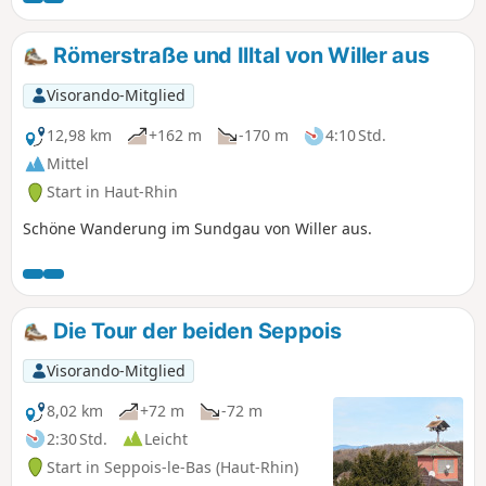
Sandstrände am Rande großer Seerosenfelder''. Mehrere
Relikte erinnern an den Ersten Weltkrieg und die Frontlinie,
Römerstraße und Illtal von Willer aus
die Largitzen von Bisel trennte.
Visorando-Mitglied
12,98 km
+162 m
-170 m
4:10 Std.
Mittel
Start in Haut-Rhin
Schöne Wanderung im Sundgau von Willer aus.
Die Tour der beiden Seppois
Visorando-Mitglied
8,02 km
+72 m
-72 m
2:30 Std.
Leicht
Start in Seppois-le-Bas (Haut-Rhin)