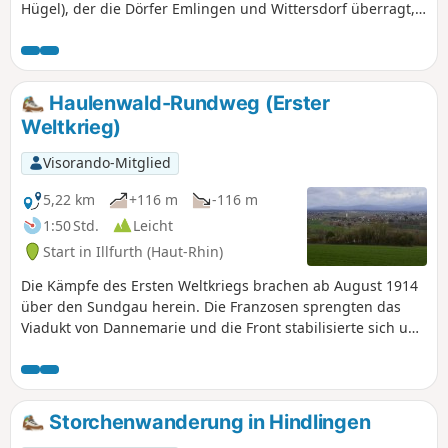
Hügel), der die Dörfer Emlingen und Wittersdorf überragt,
bietet Ausblicke auf Altkirch und den Schwarzwald und
vermittelt Ihnen über den Gedenkweg, den diese Route
teilweise mitnimmt, mehr über die Akteure dieser Schlacht.
Haulenwald-Rundweg (Erster
Weltkrieg)
Visorando-Mitglied
5,22 km
+116 m
-116 m
1:50 Std.
Leicht
Start in Illfurth (Haut-Rhin)
Die Kämpfe des Ersten Weltkriegs brachen ab August 1914
über den Sundgau herein. Die Franzosen sprengten das
Viadukt von Dannemarie und die Front stabilisierte sich und
erstreckte sich von den Vogesen bis zur Schweizer Grenze.
Die Frontlinie verlief nur wenige Kilometer von Illfurth
entfernt auf der Seite von Heidwiller. Bei dieser Wanderung
werden Sie mehrere Bunker entdecken, die verschiedenen
Storchenwanderung in Hindlingen
Zwecken dienten: Sie waren Munitionslager,