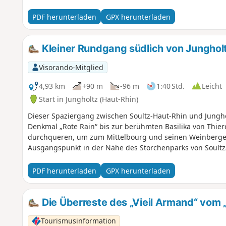
PDF herunterladen
GPX herunterladen
Kleiner Rundgang südlich von Junghol
Visorando-Mitglied
4,93 km
+90 m
-96 m
1:40 Std.
Leicht
Start in Jungholtz (Haut-Rhin)
Dieser Spaziergang zwischen Soultz-Haut-Rhin und Jungho
Denkmal „Rote Rain“ bis zur berühmten Basilika von Thier
durchqueren, um zum Mittelbourg und seinen Weinbergen
Ausgangspunkt in der Nähe des Storchenparks von Soult
PDF herunterladen
GPX herunterladen
Die Überreste des „Vieil Armand“ vom
Tourismusinformation