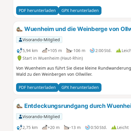
eine Kapelle. Achtung. Freitag, 12. Mai 2023. Von (9) bis (10), gefährlich, sich zu nähern, die Besitzer
des Anwesens von Ollwiller hätten beinahe die Hunde losge
PDF herunterladen
GPX herunterladen
nähern Sie sich dem Anwesen nicht. Wartet auf Änderung.
Wuenheim und die Weinberge von Ollwi
Visorando-Mitglied
5,94 km
+105 m
-106 m
2:00 Std.
Leic
Start in Wuenheim (Haut-Rhin)
Von Wuenheim aus führt Sie diese kleine Rundwanderung
Wald zu den Weinbergen von Ollwiller.
PDF herunterladen
GPX herunterladen
Entdeckungsrundgang durch Wuenhe
Visorando-Mitglied
2,75 km
+20 m
-13 m
0:50 Std.
Leicht