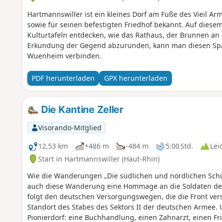
Hartmannswiller ist ein kleines Dorf am Fuße des Vieil Arm
sowie für seinen befestigten Friedhof bekannt. Auf diesem
Kulturtafeln entdecken, wie das Rathaus, der Brunnen an
Erkundung der Gegend abzurunden, kann man diesen Spa
Wuenheim verbinden.
PDF herunterladen
GPX herunterladen
Die Kantine Zeller
Visorando-Mitglied
12,53 km
+486 m
-484 m
5:00 Std.
Lei
Start in Hartmannswiller (Haut-Rhin)
Wie die Wanderungen „Die südlichen und nördlichen Schü
auch diese Wanderung eine Hommage an die Soldaten de
folgt den deutschen Versorgungswegen, die die Front vers
Standort des Stabes des Sektors II der deutschen Armee.
Pionierdorf: eine Buchhandlung, einen Zahnarzt, einen Fr