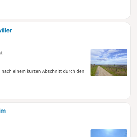
lassen. Seien Sie sehr vorsichtig,
..
ller
ht
 nach einem kurzen Abschnitt durch den
im