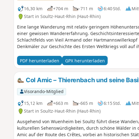
16,30 km
+704 m
-711 m
6:40 Std.
Mit
Start in Soultz-Haut-Rhin (Haut-Rhin)
Eine lange Wanderung mit relativ geringem Höhenuntersc
einer gewissen Wandererfahrung. Geschichtsinteressier
Schlachtfelds von Vieil Armand oder Hartmannswillerkopf
Denkmäler zur Geschichte des Ersten Weltkriegs voll auf i
PDF herunterladen
GPX herunterladen
Col Amic – Thierenbach und seine Bas
Visorando-Mitglied
15,12 km
+663 m
-665 m
6:15 Std.
Mit
Start in Soultz-Haut-Rhin (Haut-Rhin)
Ausgehend von Wuenheim bei Soultz führt diese Wanderu
kulturellen Sehenswürdigkeiten, durch schöne Wälder in 
Amic auf der Route des Crêtes, vorbei an historischen Stä