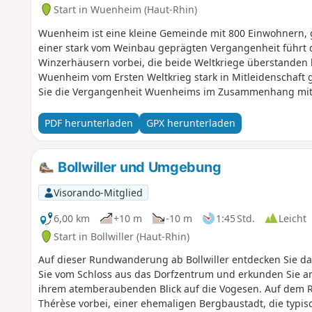
Start in Wuenheim (Haut-Rhin)
Wuenheim ist eine kleine Gemeinde mit 800 Einwohnern, 
einer stark vom Weinbau geprägten Vergangenheit führt
Winzerhäusern vorbei, die beide Weltkriege überstanden 
Wuenheim vom Ersten Weltkrieg stark in Mitleidenschaf
Sie die Vergangenheit Wuenheims im Zusammenhang mit
Thema des Wiederaufbaus des Dorfes nach dem Ersten We
Auswirkungen dieses Krieges auf das Dorf kennenlernen.
PDF herunterladen
GPX herunterladen
Bollwiller und Umgebung
Visorando-Mitglied
6,00 km
+10 m
-10 m
1:45 Std.
Leicht
Start in Bollwiller (Haut-Rhin)
Auf dieser Rundwanderung ab Bollwiller entdecken Sie 
Sie vom Schloss aus das Dorfzentrum und erkunden Sie a
ihrem atemberaubenden Blick auf die Vogesen. Auf dem R
Thérèse vorbei, einer ehemaligen Bergbaustadt, die typisch