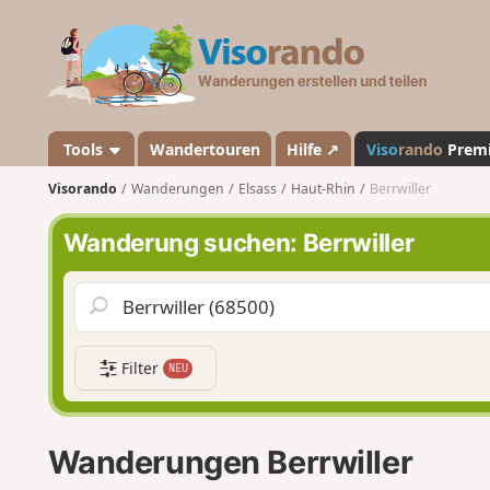
V
i
s
o
r
a
Tools
Wandertouren
Hilfe ↗
Viso
rando
Prem
n
Visorando
Wanderungen
Elsass
Haut-Rhin
Berrwiller
d
o
Wanderung suchen: Berrwiller
Filter
NEU
Wanderungen Berrwiller