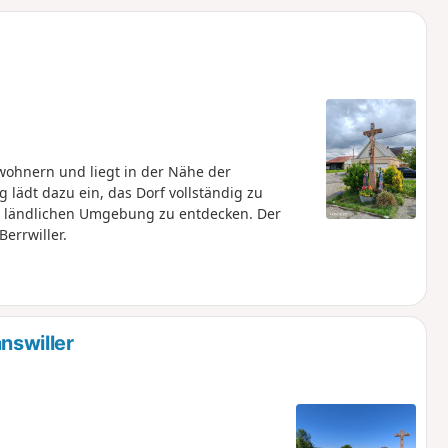
u
n
m
nwohnern und liegt in der Nähe der
 lädt dazu ein, das Dorf vollständig zu
r ländlichen Umgebung zu entdecken. Der
errwiller.
swiller