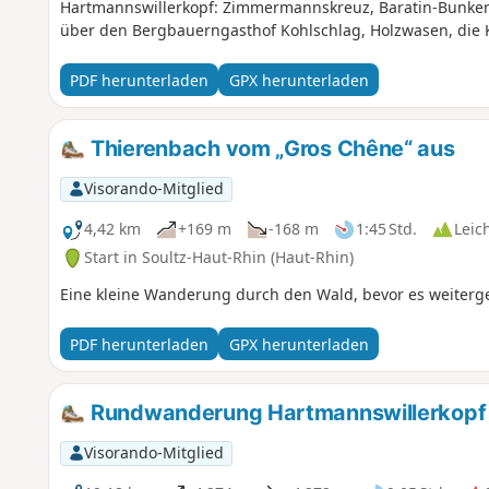
Hartmannswillerkopf: Zimmermannskreuz, Baratin-Bunker
über den Bergbauerngasthof Kohlschlag, Holzwasen, die Ka
Dame de Thierenbach und den jüdischen Friedhof von Jun
PDF herunterladen
GPX herunterladen
Thierenbach vom „Gros Chêne“ aus
Visorando-Mitglied
4,42 km
+169 m
-168 m
1:45 Std.
Leic
Start in Soultz-Haut-Rhin (Haut-Rhin)
Eine kleine Wanderung durch den Wald, bevor es weiterge
PDF herunterladen
GPX herunterladen
Rundwanderung Hartmannswillerkopf – 
Visorando-Mitglied