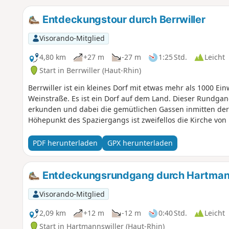
Entdeckungstour durch Berrwiller
Visorando-Mitglied
4,80 km
+27 m
-27 m
1:25 Std.
Leicht
Start in Berrwiller (Haut-Rhin)
Berrwiller ist ein kleines Dorf mit etwas mehr als 1000 Ei
Weinstraße. Es ist ein Dorf auf dem Land. Dieser Rundgang
erkunden und dabei die gemütlichen Gassen inmitten de
Höhepunkt des Spaziergangs ist zweifellos die Kirche von B
PDF herunterladen
GPX herunterladen
Entdeckungsrundgang durch Hartmann
Visorando-Mitglied
2,09 km
+12 m
-12 m
0:40 Std.
Leicht
Start in Hartmannswiller (Haut-Rhin)