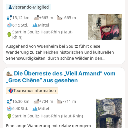
gelangen, und schließlich zum
Visorando-Mitglied
Ausgangspunkt in der Nähe des
Storchenparks von Soultz/Wuenheim
15,12 km
+663 m
-665 m
zurückkehren.
6:15 Std.
Mittel
Start in Soultz-Haut-Rhin (Haut-
Rhin)
Ausgehend von Wuenheim bei Soultz führt diese
Wanderung zu zahlreichen historischen und kulturellen
Sehenswürdigkeiten, durch schöne Wälder in den
Ausläufern der Vogesen bis zum Col Amic auf der Route des
Crêtes, vorbei an historischen Stätten des Ersten Weltkriegs
Die Überreste des „Vieil Armand“ vom
in der Nähe des Hartmannswillerkopf: Zimmermannskreuz,
„Gros Chêne“ aus gesehen
Baratin-Bunker und Sicurani-Kapelle, dann Rückweg über
den Bergbauerngasthof Kohlschlag, Holzwasen, die Kapelle
Tourismusinformation
Sainte Anne, die Basilika Notre-Dame de Thierenbach und
den jüdischen Friedhof von Jungholtz.
16,30 km
+704 m
-711 m
6:40 Std.
Mittel
Start in Soultz-Haut-Rhin (Haut-Rhin)
Eine lange Wanderung mit relativ geringem