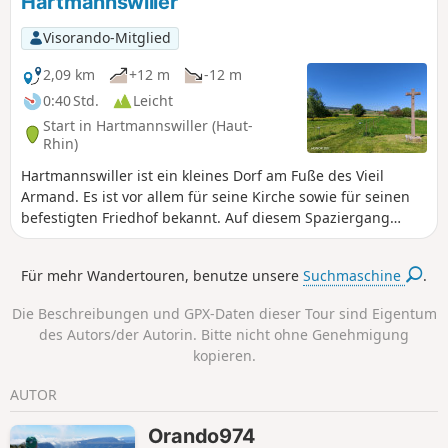
Hartmannswiller
bewältigen, aber um die Landschaft in vollen Zügen
genießen zu können, empfiehlt es sich, sie auf zwei Tage zu
Visorando-Mitglied
verteilen. Diese Wanderung wird mit ihrer Aussicht auf
über 1400 Metern Höhe unvergessliche Erinnerungen
2,09 km
+12 m
-12 m
hinterlassen.
0:40 Std.
Leicht
Start in Hartmannswiller (Haut-
Rhin)
Hartmannswiller ist ein kleines Dorf am Fuße des Vieil
Armand. Es ist vor allem für seine Kirche sowie für seinen
befestigten Friedhof bekannt. Auf diesem Spaziergang
lassen sich weitere Orte mit Kulturtafeln entdecken, wie das
Rathaus, der Brunnen an der Grand'Rue und die Kreuze.
Für mehr Wandertouren, benutze unsere
Suchmaschine
.
Um die Erkundung der Gegend abzurunden, kann man
diesen Spaziergang mit dem im benachbarten Dorf
Die Beschreibungen und GPX-Daten dieser Tour sind Eigentum
Wuenheim verbinden.
des Autors/der Autorin. Bitte nicht ohne Genehmigung
kopieren.
AUTOR
Orando974