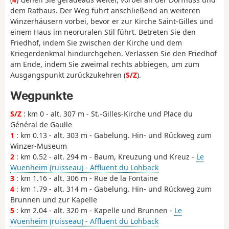
dem Rathaus. Der Weg führt anschließend an weiteren
Winzerhäusern vorbei, bevor er zur Kirche Saint-Gilles und
einem Haus im neoruralen Stil führt. Betreten Sie den
Friedhof, indem Sie zwischen der Kirche und dem
Kriegerdenkmal hindurchgehen. Verlassen Sie den Friedhof
am Ende, indem Sie zweimal rechts abbiegen, um zum
Ausgangspunkt zurückzukehren (
S/Z
).
Wegpunkte
S/Z
: km 0 - alt. 307 m - St.-Gilles-Kirche und Place du
Général de Gaulle
1
: km 0.13 - alt. 303 m - Gabelung. Hin- und Rückweg zum
Winzer-Museum
2
: km 0.52 - alt. 294 m - Baum, Kreuzung und Kreuz -
Le
Wuenheim (ruisseau) - Affluent du Lohback
3
: km 1.16 - alt. 306 m - Rue de la Fontaine
4
: km 1.79 - alt. 314 m - Gabelung. Hin- und Rückweg zum
Brunnen und zur Kapelle
5
: km 2.04 - alt. 320 m - Kapelle und Brunnen -
Le
Wuenheim (ruisseau) - Affluent du Lohback