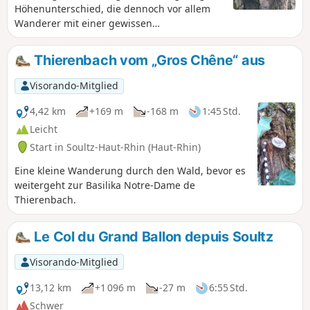
Höhenunterschied, die dennoch vor allem
Wanderer mit einer gewissen
Wandererfahrung. Geschichtsinteressierte
kommen bei der Durchquerung des
Thierenbach vom „Gros Chêne“ aus
Schlachtfelds von Vieil Armand oder
Hartmannswillerkopf und bei der
Visorando-Mitglied
Entdeckung zahlreicher Denkmäler zur
Geschichte des Ersten Weltkriegs voll auf
4,42 km
+169 m
-168 m
1:45 Std.
ihre Kosten.
Leicht
Start in Soultz-Haut-Rhin (Haut-Rhin)
Eine kleine Wanderung durch den Wald, bevor es
weitergeht zur Basilika Notre-Dame de
Thierenbach.
Le Col du Grand Ballon depuis Soultz
Visorando-Mitglied
13,12 km
+1 096 m
-27 m
6:55 Std.
Schwer