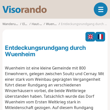
V
T
i
o
s
g
o
Wanderungen
Elsass
Haut-Rhin
Wuenheim
Entdeckungsrundgang durch Wuenheim
g
r
l
a
e
n
n
d
Entdeckungsrundgang durch
a
o
v
Wuenheim
i
g
Wuenheim ist eine kleine Gemeinde mit 800
a
Einwohnern, gelegen zwischen Soultz und Cernay. Mit
t
i
einer stark vom Weinbau geprägten Vergangenheit
o
führt dieser Rundgang an verschiedenen
n
Winzerhäusern vorbei, die beide Weltkriege
überstanden haben. Tatsächlich wurde das Dorf
Wuenheim vom Ersten Weltkrieg stark in
Mitleidenschaft gezogen. Auf diesem Rundgang