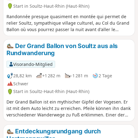
Start in Soultz-Haut-Rhin (Haut-Rhin)
Randonnée presque quasiment en montée qui permet de
relier Soultz, sympathique village culturel, au Col du Grand
Ballon où vous pourrez passer la nuit avant d'aller le
lendemain matin au sommet. Bien que cette étape soit
courte en kilomètres, elle comporte un important dénivelé à
Der Grand Ballon von Soultz aus als
ne pas négliger. Mais que de beautés en revanche entre les
Rundwanderung
forêts et points de vues remarquables dans la dernière
partie du parcours.
Visorando-Mitglied
28,82 km
+1 282 m
-1 281 m
2 Tage
Schwer
Start in Soultz-Haut-Rhin (Haut-Rhin)
Der Grand Ballon ist ein mythischer Gipfel der Vogesen. Er
ist mit dem Auto leicht zu erreichen. Pfeile können ihn dank
verschiedener Wanderwege zu Fuß erklimmen. Einer der
längsten Zugänge ist von Soultz aus. Der Aufstieg ist am
ersten Tag konstant, ebenso wie der Abstieg am zweiten
Entdeckungsrundgang durch
Tag. Sportliche Wanderer können diese Tour an einem Tag