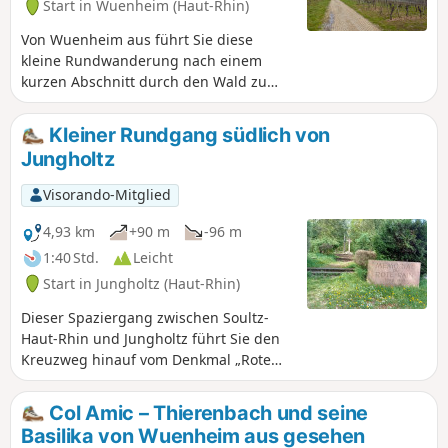
Start in Wuenheim (Haut-Rhin)
Von Wuenheim aus führt Sie diese
kleine Rundwanderung nach einem
kurzen Abschnitt durch den Wald zu
den Weinbergen von Ollwiller.
Kleiner Rundgang südlich von
Jungholtz
Visorando-Mitglied
4,93 km
+90 m
-96 m
1:40 Std.
Leicht
Start in Jungholtz (Haut-Rhin)
Dieser Spaziergang zwischen Soultz-
Haut-Rhin und Jungholtz führt Sie den
Kreuzweg hinauf vom Denkmal „Rote
Rain“ bis zur berühmten Basilika von
Thierenbach, bevor Sie das Dorf
Col Amic – Thierenbach und seine
Jungholtz durchqueren, um zum
Basilika von Wuenheim aus gesehen
Mittelbourg und seinen Weinbergen zu