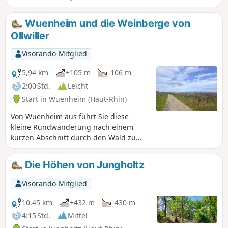
Weinbau geprägten Vergangenheit
führt dieser Rundgang an
Wuenheim und die Weinberge von
verschiedenen Winzerhäusern vorbei,
Ollwiller
die beide Weltkriege überstanden
haben. Tatsächlich wurde das Dorf
Visorando-Mitglied
Wuenheim vom Ersten Weltkrieg stark
in Mitleidenschaft gezogen. Auf diesem
5,94 km
+105 m
-106 m
Rundgang können Sie die
2:00 Std.
Leicht
Vergangenheit Wuenheims im
Start in Wuenheim (Haut-Rhin)
Zusammenhang mit dem Weinbau
entdecken, dabei das Thema des
Von Wuenheim aus führt Sie diese
Wiederaufbaus des Dorfes nach dem
kleine Rundwanderung nach einem
Ersten Weltkrieg beleuchten und die
kurzen Abschnitt durch den Wald zu
Auswirkungen dieses Krieges auf das
den Weinbergen von Ollwiller.
Dorf kennenlernen.
Die Höhen von Jungholtz
Visorando-Mitglied
10,45 km
+432 m
-430 m
4:15 Std.
Mittel