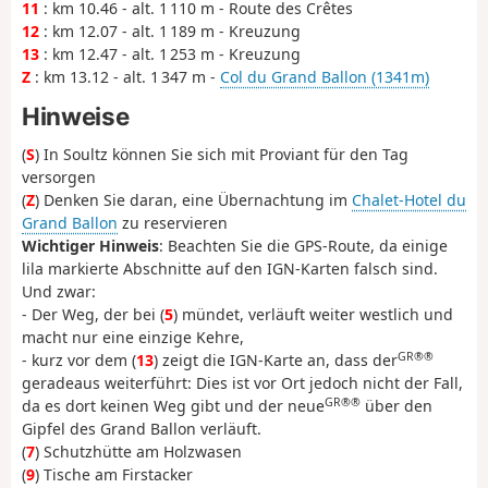
11
: km 10.46 - alt. 1 110 m - Route des Crêtes
12
: km 12.07 - alt. 1 189 m - Kreuzung
13
: km 12.47 - alt. 1 253 m - Kreuzung
Z
: km 13.12 - alt. 1 347 m -
Col du Grand Ballon (1341m)
Hinweise
(
S
) In Soultz können Sie sich mit Proviant für den Tag
versorgen
(
Z
) Denken Sie daran, eine Übernachtung im
Chalet-Hotel du
Grand Ballon
zu reservieren
Wichtiger Hinweis
: Beachten Sie die GPS-Route, da einige
lila markierte Abschnitte auf den IGN-Karten falsch sind.
Und zwar:
- Der Weg, der bei (
5
) mündet, verläuft weiter westlich und
macht nur eine einzige Kehre,
GR®®
- kurz vor dem (
13
) zeigt die IGN-Karte an, dass der
geradeaus weiterführt: Dies ist vor Ort jedoch nicht der Fall,
GR®®
da es dort keinen Weg gibt und der neue
über den
Gipfel des Grand Ballon verläuft.
(
7
) Schutzhütte am Holzwasen
(
9
) Tische am Firstacker