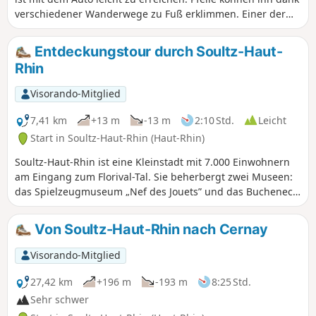
verschiedener Wanderwege zu Fuß erklimmen. Einer der
längsten Zugänge ist von Soultz aus. Der Aufstieg ist am
ersten Tag konstant, ebenso wie der Abstieg am zweiten
Entdeckungstour durch Soultz-Haut-
Tag. Sportliche Wanderer können diese Tour an einem Tag
Rhin
bewältigen, aber um die Landschaft in vollen Zügen
genießen zu können, empfiehlt es sich, sie auf zwei Tage zu
Visorando-Mitglied
verteilen. Diese Wanderung wird mit ihrer Aussicht auf
über 1400 Metern Höhe unvergessliche Erinnerungen
7,41 km
+13 m
-13 m
2:10 Std.
Leicht
hinterlassen.
Start in Soultz-Haut-Rhin (Haut-Rhin)
Soultz-Haut-Rhin ist eine Kleinstadt mit 7.000 Einwohnern
am Eingang zum Florival-Tal. Sie beherbergt zwei Museen:
das Spielzeugmuseum „Nef des Jouets” und das Bucheneck-
Museum. Diese Wanderung bietet die Möglichkeit, die Stadt
und andere historische Orte wie die ehemalige
Von Soultz-Haut-Rhin nach Cernay
Eisenbahnstrecke, das Kapuzinerkloster Saint-Maurice, die
ehemalige Synagoge, Gedenkstätten sowie verschiedene
Visorando-Mitglied
Grünanlagen zu besuchen.
27,42 km
+196 m
-193 m
8:25 Std.
Sehr schwer