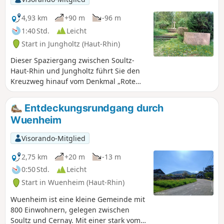
4,93 km
+90 m
-96 m
1:40 Std.
Leicht
Start in Jungholtz (Haut-Rhin)
Dieser Spaziergang zwischen Soultz-
Haut-Rhin und Jungholtz führt Sie den
Kreuzweg hinauf vom Denkmal „Rote
Rain“ bis zur berühmten Basilika von
Thierenbach, bevor Sie das Dorf
Entdeckungsrundgang durch
Jungholtz durchqueren, um zum
Wuenheim
Mittelbourg und seinen Weinbergen zu
gelangen, und schließlich zum
Visorando-Mitglied
Ausgangspunkt in der Nähe des
Storchenparks von Soultz/Wuenheim
2,75 km
+20 m
-13 m
zurückkehren.
0:50 Std.
Leicht
Start in Wuenheim (Haut-Rhin)
Wuenheim ist eine kleine Gemeinde mit
800 Einwohnern, gelegen zwischen
Soultz und Cernay. Mit einer stark vom