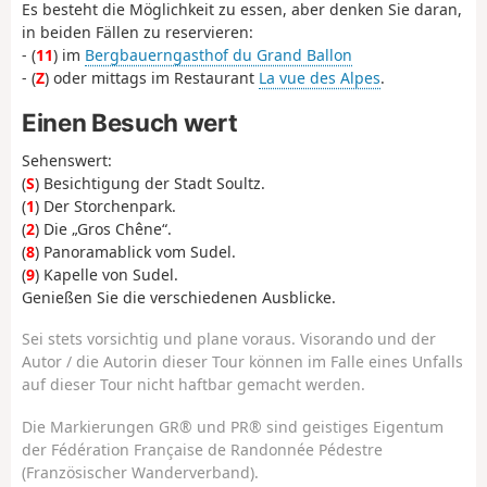
Es besteht die Möglichkeit zu essen, aber denken Sie daran,
in beiden Fällen zu reservieren:
- (
11
) im
Bergbauerngasthof du Grand Ballon
- (
Z
) oder mittags im Restaurant
La vue des Alpes
.
Einen Besuch wert
Sehenswert:
(
S
) Besichtigung der Stadt Soultz.
(
1
) Der Storchenpark.
(
2
) Die „Gros Chêne“.
(
8
) Panoramablick vom Sudel.
(
9
) Kapelle von Sudel.
Genießen Sie die verschiedenen Ausblicke.
Sei stets vorsichtig und plane voraus. Visorando und der
Autor / die Autorin dieser Tour können im Falle eines Unfalls
auf dieser Tour nicht haftbar gemacht werden.
Die Markierungen GR® und PR® sind geistiges Eigentum
der Fédération Française de Randonnée Pédestre
(Französischer Wanderverband).