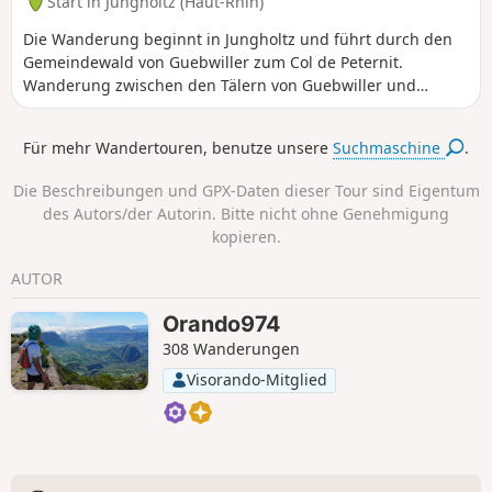
Start in Jungholtz (Haut-Rhin)
Die Wanderung beginnt in Jungholtz und führt durch den
Gemeindewald von Guebwiller zum Col de Peternit.
Wanderung zwischen den Tälern von Guebwiller und
Rimbach, zwischen Nadel- und Laubbäumen. Die
Wanderung kann auch mit dem Mountainbike
Für mehr Wandertouren, benutze unsere
Suchmaschine
.
unternommen werden.
Die Beschreibungen und GPX-Daten dieser Tour sind Eigentum
des Autors/der Autorin. Bitte nicht ohne Genehmigung
kopieren.
AUTOR
Orando974
308 Wanderungen
Visorando-Mitglied