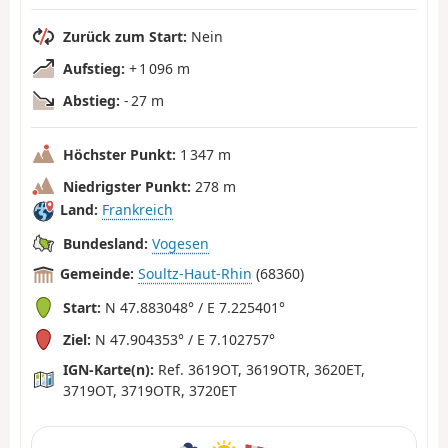
Zurück zum Start:
Nein
Aufstieg:
+ 1 096 m
Abstieg:
- 27 m
Höchster Punkt:
1 347 m
Niedrigster Punkt:
278 m
Land:
Frankreich
Bundesland:
Vogesen
Gemeinde:
Soultz-Haut-Rhin
(68360)
Start:
N 47.883048° / E 7.225401°
Ziel:
N 47.904353° / E 7.102757°
IGN-Karte(n):
Ref. 3619OT, 3619OTR, 3620ET,
3719OT, 3719OTR, 3720ET