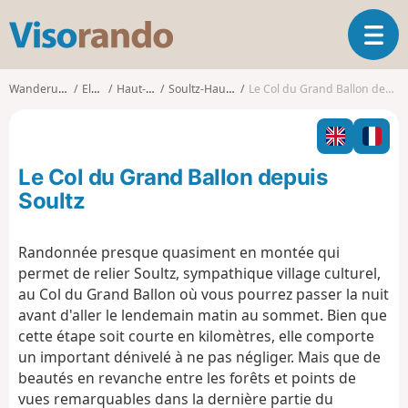
V
T
i
o
s
g
o
Wanderungen
Elsass
Haut-Rhin
Soultz-Haut-Rhin
Le Col du Grand Ballon depuis Soultz
g
r
l
a
e
n
n
d
Le Col du Grand Ballon depuis
a
o
v
Soultz
i
g
Randonnée presque quasiment en montée qui
a
permet de relier Soultz, sympathique village culturel,
t
i
au Col du Grand Ballon où vous pourrez passer la nuit
o
avant d'aller le lendemain matin au sommet. Bien que
n
cette étape soit courte en kilomètres, elle comporte
un important dénivelé à ne pas négliger. Mais que de
beautés en revanche entre les forêts et points de
vues remarquables dans la dernière partie du