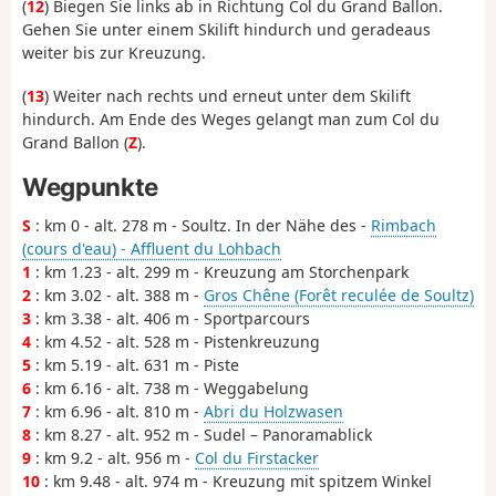
(
12
) Biegen Sie links ab in Richtung Col du Grand Ballon.
Gehen Sie unter einem Skilift hindurch und geradeaus
weiter bis zur Kreuzung.
(
13
) Weiter nach rechts und erneut unter dem Skilift
hindurch. Am Ende des Weges gelangt man zum Col du
Grand Ballon (
Z
).
Wegpunkte
S
: km 0 - alt. 278 m - Soultz. In der Nähe des -
Rimbach
(cours d'eau) - Affluent du Lohbach
1
: km 1.23 - alt. 299 m - Kreuzung am Storchenpark
2
: km 3.02 - alt. 388 m -
Gros Chêne (Forêt reculée de Soultz)
3
: km 3.38 - alt. 406 m - Sportparcours
4
: km 4.52 - alt. 528 m - Pistenkreuzung
5
: km 5.19 - alt. 631 m - Piste
6
: km 6.16 - alt. 738 m - Weggabelung
7
: km 6.96 - alt. 810 m -
Abri du Holzwasen
8
: km 8.27 - alt. 952 m - Sudel – Panoramablick
9
: km 9.2 - alt. 956 m -
Col du Firstacker
10
: km 9.48 - alt. 974 m - Kreuzung mit spitzem Winkel