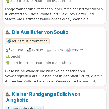
Start in Soultz-Haut-Rhin (Haut-Rhin)
Lange Wanderung, fast eben, aber mit einer beträchtlichen
Kilometerzahl. Diese Route führt Sie durch Dörfer und
Städte wie Hartmannswiller oder Cernay. Wenn die
Bedingungen es zulassen, reicht der Blick bis zu den Alpen.
Abgesehen vom Thema Religion, das mit den
Die Ausläufer von Soultz
verschiedenen kleinen Kirchen und der Basilika von
Thierenbach stark vertreten ist, ist auf dem Rückweg auch
Tourismusinformation
das Thema Erster Weltkrieg präsent. Der größte Teil der
Wanderung verläuft über offenes Gelände. Nur ein Viertel
7,93 km
+278 m
-270 m
3:05 Std.
der Strecke zwischen Wattwiller und der Basilika von
Leicht
Thierenbach ist überdacht.
Start in Soultz-Haut-Rhin (Haut-Rhin)
Diese kleine Wanderung weist keine besonderen
Schwierigkeiten auf. Sie beginnt in der Stadt Soultz, die für
ihr reiches Kulturerbe aus der Renaissance bekannt ist, und
führt Sie in den Wald und die umliegenden Weinberge. Am
Nez de Soultz können Sie einen schönen Ausblick auf die
Kleiner Rundgang südlich von
Städte Soultz und Guebwiller genießen.
Jungholtz
Visorando-Mitglied