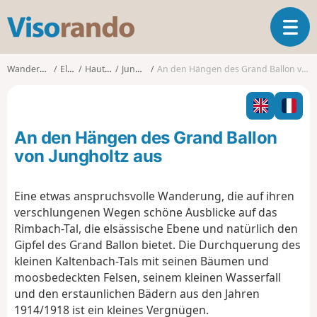
V
T
i
o
s
g
o
Wanderungen
Elsass
Haut-Rhin
Jungholtz
An den Hängen des Grand Ballon von Jungholtz aus
g
r
l
a
e
n
n
d
An den Hängen des Grand Ballon
a
o
v
von Jungholtz aus
i
g
Eine etwas anspruchsvolle Wanderung, die auf ihren
a
verschlungenen Wegen schöne Ausblicke auf das
t
i
Rimbach-Tal, die elsässische Ebene und natürlich den
o
Gipfel des Grand Ballon bietet. Die Durchquerung des
n
kleinen Kaltenbach-Tals mit seinen Bäumen und
moosbedeckten Felsen, seinem kleinen Wasserfall
und den erstaunlichen Bädern aus den Jahren
1914/1918 ist ein kleines Vergnügen.