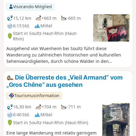
Visorando-Mitglied
15,12 km
+663 m
-665 m
6:15 Std.
Mittel
Start in Soultz-Haut-Rhin (Haut-
Rhin)
Ausgehend von Wuenheim bei Soultz führt diese
Wanderung zu zahlreichen historischen und kulturellen
Sehenswürdigkeiten, durch schöne Wälder in den
Ausläufern der Vogesen bis zum Col Amic auf der Route des
Crêtes, vorbei an historischen Stätten des Ersten Weltkriegs
Die Überreste des „Vieil Armand“ vom
in der Nähe des Hartmannswillerkopf: Zimmermannskreuz,
„Gros Chêne“ aus gesehen
Baratin-Bunker und Sicurani-Kapelle, dann Rückweg über
den Bergbauerngasthof Kohlschlag, Holzwasen, die Kapelle
Tourismusinformation
Sainte Anne, die Basilika Notre-Dame de Thierenbach und
den jüdischen Friedhof von Jungholtz.
16,30 km
+704 m
-711 m
6:40 Std.
Mittel
Start in Soultz-Haut-Rhin (Haut-Rhin)
Eine lange Wanderung mit relativ geringem