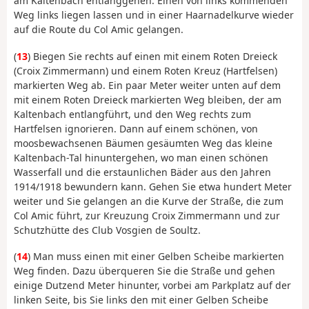
am Kaltenbach entlanggehen. Einen von links kommenden
Weg links liegen lassen und in einer Haarnadelkurve wieder
auf die Route du Col Amic gelangen.
(
13
) Biegen Sie rechts auf einen mit einem Roten Dreieck
(Croix Zimmermann) und einem Roten Kreuz (Hartfelsen)
markierten Weg ab. Ein paar Meter weiter unten auf dem
mit einem Roten Dreieck markierten Weg bleiben, der am
Kaltenbach entlangführt, und den Weg rechts zum
Hartfelsen ignorieren. Dann auf einem schönen, von
moosbewachsenen Bäumen gesäumten Weg das kleine
Kaltenbach-Tal hinuntergehen, wo man einen schönen
Wasserfall und die erstaunlichen Bäder aus den Jahren
1914/1918 bewundern kann. Gehen Sie etwa hundert Meter
weiter und Sie gelangen an die Kurve der Straße, die zum
Col Amic führt, zur Kreuzung Croix Zimmermann und zur
Schutzhütte des Club Vosgien de Soultz.
(
14
) Man muss einen mit einer Gelben Scheibe markierten
Weg finden. Dazu überqueren Sie die Straße und gehen
einige Dutzend Meter hinunter, vorbei am Parkplatz auf der
linken Seite, bis Sie links den mit einer Gelben Scheibe