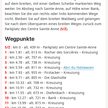
auf dem breiten, mit einer Gelben Scheibe markierten Weg
weiter. Im Abstieg nach Sainte-Anne, auf Höhe einer Bank,
beachten Sie die von rechts oder links kommenden Wege
nicht. Bleiben Sie auf dem breiten Waldweg und gelangen
Sie nach dem Überqueren eines breiten Weges zurück zum
Parkplatz des Centre Sainte-Anne (
S/Z
).
Wegpunkte
S/Z
: km 0 - alt. 439 m - Parkplatz am Centre Sainte-Anne
1
: km 1.81 - alt. 613 m - Rocher des Sorcières – Kreuzung
2
: km 2.56 - alt. 707 m - Kreuzung
3
: km 4.78 - alt. 738 m - Kreuzung
4
: km 5.59 - alt. 811 m - Kreuzung -
Abri du Holzwasen
5
: km 7.93 - alt. 955 m - Firstacker – Kreuzung
6
: km 9.71 - alt. 805 m - Die Glashütte
7
: km 10.33 - alt. 708 m - Kreuzung
8
: km 10.91 - alt. 732 m - Kreuzung
9
: km 11.55 - alt. 673 m - Diefenbach – Kreuzung
10
: km 12.27 - alt. 721 m - Bank – Kreuzung
11
: km 13.99 - alt. 815 m - Kreuzung
12
: km 15.06 - alt. 737 m - Kreuzung