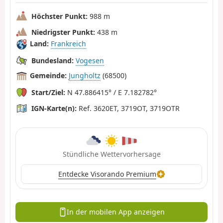
Höchster Punkt:
988 m
Niedrigster Punkt:
438 m
Land:
Frankreich
Bundesland:
Vogesen
Gemeinde:
Jungholtz
(68500)
Start/Ziel:
N 47.886415° / E 7.182782°
IGN-Karte(n):
Ref. 3620ET, 3719OT, 3719OTR
Stündliche Wettervorhersage
Entdecke Visorando Premium
In der mobilen App anzeigen