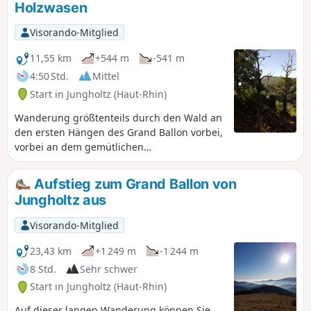
Holzwasen
Visorando-Mitglied
11,55 km
+544 m
-541 m
4:50 Std.
Mittel
Start in Jungholtz (Haut-Rhin)
Wanderung größtenteils durch den Wald an
den ersten Hängen des Grand Ballon vorbei,
vorbei an dem gemütlichen
Bergbauerngasthof Kohlschlag am Fuße des
Col Amic. Der Rückweg nach Sainte-Anne
Aufstieg zum Grand Ballon von
führt an der Schutzhütte Holzwasen.
Jungholtz aus
Visorando-Mitglied
23,43 km
+1 249 m
-1 244 m
8 Std.
Sehr schwer
Start in Jungholtz (Haut-Rhin)
Auf dieser langen Wanderung können Sie