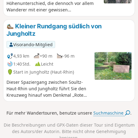
Höhenunterschied, die dennoch vor allem
Wanderer mit einer gewissen
Wandererfahrung. Geschichtsinteressierte
kommen bei der Durchquerung des
Kleiner Rundgang südlich von
Schlachtfelds von Vieil Armand oder
Jungholtz
Hartmannswillerkopf und bei der
Entdeckung zahlreicher Denkmäler zur
Visorando-Mitglied
Geschichte des Ersten Weltkriegs voll auf
ihre Kosten.
4,93 km
+90 m
-96 m
1:40 Std.
Leicht
Start in Jungholtz (Haut-Rhin)
Dieser Spaziergang zwischen Soultz-
Haut-Rhin und Jungholtz führt Sie den
Kreuzweg hinauf vom Denkmal „Rote
Rain“ bis zur berühmten Basilika von
Thierenbach, bevor Sie das Dorf
Für mehr Wandertouren, benutze unsere
Suchmaschine
.
Jungholtz durchqueren, um zum
Mittelbourg und seinen Weinbergen zu
Die Beschreibungen und GPX-Daten dieser Tour sind Eigentum
gelangen, und schließlich zum
des Autors/der Autorin. Bitte nicht ohne Genehmigung
Ausgangspunkt in der Nähe des
kopieren.