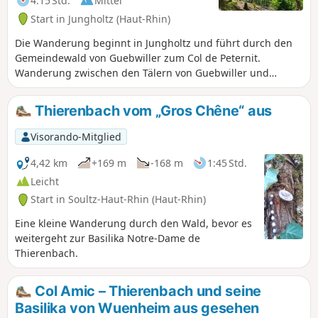
4:15 Std.
Mittel
Start in Jungholtz (Haut-Rhin)
Die Wanderung beginnt in Jungholtz und führt durch den
Gemeindewald von Guebwiller zum Col de Peternit.
Wanderung zwischen den Tälern von Guebwiller und
Rimbach, zwischen Nadel- und Laubbäumen. Die
Wanderung kann auch mit dem Mountainbike
Thierenbach vom „Gros Chêne“ aus
unternommen werden.
Visorando-Mitglied
4,42 km
+169 m
-168 m
1:45 Std.
Leicht
Start in Soultz-Haut-Rhin (Haut-Rhin)
Eine kleine Wanderung durch den Wald, bevor es
weitergeht zur Basilika Notre-Dame de
Thierenbach.
Col Amic – Thierenbach und seine
Basilika von Wuenheim aus gesehen