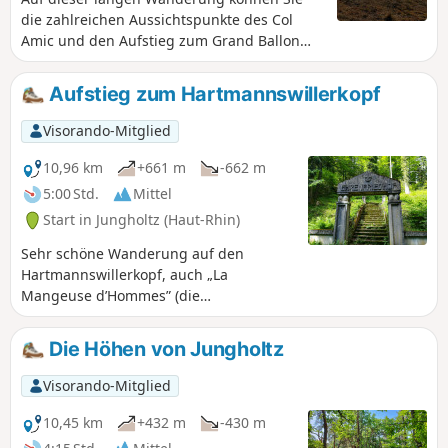
die zahlreichen Aussichtspunkte des Col
Amic und den Aufstieg zum Grand Ballon
genießen. Außerdem können Sie sich in den
verschiedenen Bergbauerngasthöfen
Aufstieg zum Hartmannswillerkopf
entlang der Strecke stärken. Ideal für einen
sportlichen Tag an der frischen Luft auf dem
Visorando-Mitglied
höchsten Gipfel der Vogesen.
10,96 km
+661 m
-662 m
5:00 Std.
Mittel
Start in Jungholtz (Haut-Rhin)
Sehr schöne Wanderung auf den
Hartmannswillerkopf, auch „La
Mangeuse d’Hommes” (die
Menschenfresserin) genannt, wo im
Ersten Weltkrieg eine Schlacht stattfand.
Die Höhen von Jungholtz
Sie können verschiedene historische
Überreste (alte Friedhöfe, ehemalige
Visorando-Mitglied
Unterstände, Ruinen, Schützengräben)
und einen herrlichen Blick auf die
10,45 km
+432 m
-430 m
elsässische Ebene entdecken.