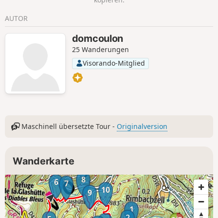
Storchenparks von Soultz/Wuenheim
zurückkehren.
AUTOR
domcoulon
25 Wanderungen
Visorando-Mitglied
Maschinell übersetzte Tour -
Originalversion
Wanderkarte
8
6
7
10
9
1
2