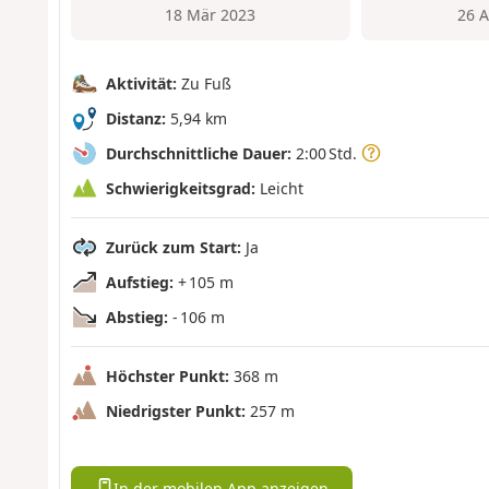
18 Mär 2023
26 
Aktivität:
Zu Fuß
Distanz:
5,94 km
Durchschnittliche Dauer:
2:00 Std.
Schwierigkeitsgrad:
Leicht
Zurück zum Start:
Ja
Aufstieg:
+ 105 m
Abstieg:
- 106 m
Höchster Punkt:
368 m
Niedrigster Punkt:
257 m
In der mobilen App anzeigen