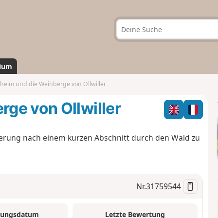
ium
eim und die Weinberge von Ollwiller
ge von Ollwiller
erung nach einem kurzen Abschnitt durch den Wald zu
Nr.
31759544
tungsdatum
Letzte Bewertung