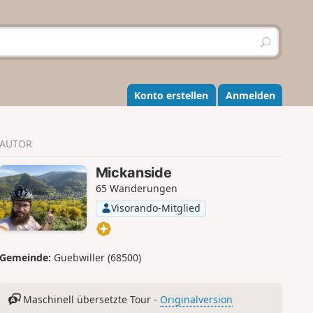
S
u
c
h
e
Konto erstellen
Anmelden
n
AUTOR
Mickanside
65 Wanderungen
Visorando-Mitglied
Gemeinde:
Guebwiller (68500)
Maschinell übersetzte Tour -
Originalversion