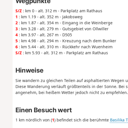
Wegpunkte
S/Z
: km 0 - alt. 312 m - Parkplatz am Rathaus
1
: km 1.19 - alt. 352 m - Jakobsweg
2
: km 1.87 - alt. 354 m - Eingang in die Weinberge
3
: km 3.28 - alt. 279 m - Gutsgebiet von Ollwiller
4
: km 3.97 - alt. 267 m - D505
5
: km 4.98 - alt. 294 m - Kreuzung nach dem Bunker
6
: km 5.44 - alt. 310 m - Rückkehr nach Wuenheim
S/Z
: km 5.93 - alt. 312 m - Parkplatz am Rathaus
Hinweise
Sie wandern zu gleichen Teilen auf asphaltierten Wegen 
Diese Wanderung verläuft größtenteils in der Sonne. Bei
angenehm, bei heißem Wetter jedoch nicht zu empfehlen.
Einen Besuch wert
1 km nördlich von (
1
) befindet sich die berühmte
Basilika 