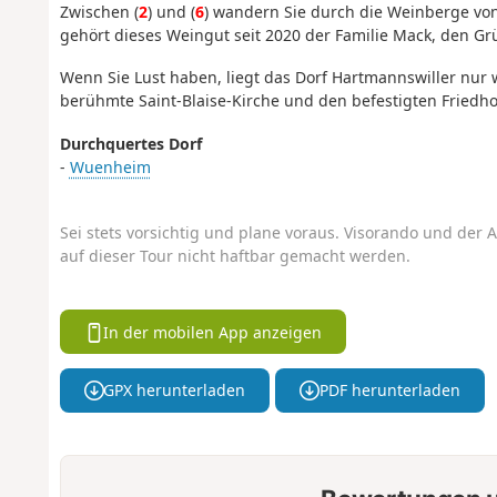
Zwischen (
2
) und (
6
) wandern Sie durch die Weinberge von 
gehört dieses Weingut seit 2020 der Familie Mack, den G
Wenn Sie Lust haben, liegt das Dorf Hartmannswiller nur
berühmte Saint-Blaise-Kirche und den befestigten Friedh
Durchquertes Dorf
-
Wuenheim
Sei stets vorsichtig und plane voraus. Visorando und der A
auf dieser Tour nicht haftbar gemacht werden.
In der mobilen App anzeigen
GPX herunterladen
PDF herunterladen