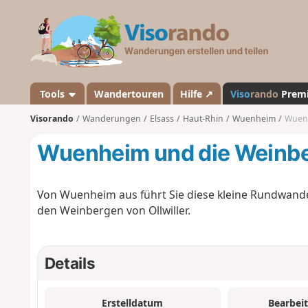
V
i
s
o
r
a
Tools
Wandertouren
Hilfe ↗
Viso
rando
Prem
n
Visorando
Wanderungen
Elsass
Haut-Rhin
Wuenheim
Wuenh
d
o
Wuenheim und die Weinber
Von Wuenheim aus führt Sie diese kleine Rundwand
den Weinbergen von Ollwiller.
Details
Erstelldatum
Bearbei