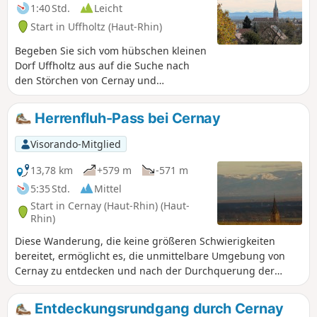
1:40 Std.
Leicht
Start in Uffholtz (Haut-Rhin)
Begeben Sie sich vom hübschen kleinen
Dorf Uffholtz aus auf die Suche nach
den Störchen von Cernay und
entdecken Sie dabei zahlreiche
Sehenswürdigkeiten und schöne
Herrenfluh-Pass bei Cernay
Ausblicke auf die Region. Bei gutem
Wetter können Sie sogar die Alpen
Visorando-Mitglied
sehen!
13,78 km
+579 m
-571 m
5:35 Std.
Mittel
Start in Cernay (Haut-Rhin) (Haut-
Rhin)
Diese Wanderung, die keine größeren Schwierigkeiten
bereitet, ermöglicht es, die unmittelbare Umgebung von
Cernay zu entdecken und nach der Durchquerung der
Weinberge und der Hochebene von La Loh in den
Eichenwald oberhalb von Steinbach einzutauchen. Von
Entdeckungsrundgang durch Cernay
mehreren Aussichtspunkten aus lässt sich ein Großteil der