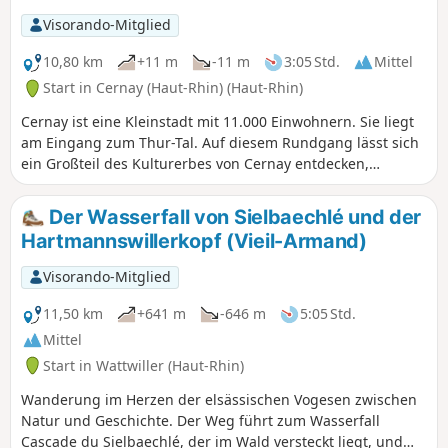
elsässischen Ebene bis hin zum Schwarzwald überblicken.
Visorando-Mitglied
Bei klarem Wetter bieten einige Stellen zudem einen
atemberaubenden Blick auf die Schweizer Alpen.
10,80 km
+11 m
-11 m
3:05 Std.
Mittel
Start in Cernay (Haut-Rhin) (Haut-Rhin)
Cernay ist eine Kleinstadt mit 11.000 Einwohnern. Sie liegt
am Eingang zum Thur-Tal. Auf diesem Rundgang lässt sich
ein Großteil des Kulturerbes von Cernay entdecken,
ausgehend vom historischen Stadtzentrum. Die Wanderung
beginnt in Richtung der Kirche Saint-Étienne und führt
Der Wasserfall von Sielbaechlé und der
anschließend in die Vororte, die von der industriellen
Hartmannswillerkopf (Vieil-Armand)
Vergangenheit der Stadt zeugen. Die Route führt dann hin
und her zwischen den Vororten und der Stadt, um
Visorando-Mitglied
möglichst viele historische und kulturelle Orte zu
entdecken.
11,50 km
+641 m
-646 m
5:05 Std.
Mittel
Start in Wattwiller (Haut-Rhin)
Wanderung im Herzen der elsässischen Vogesen zwischen
Natur und Geschichte. Der Weg führt zum Wasserfall
Cascade du Sielbaechlé, der im Wald versteckt liegt, und