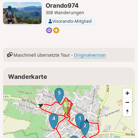
guten Überblick über das Dorf
Orando974
vermittelt. Um den Rundgang
308 Wanderungen
abzurunden, empfiehlt es sich, ihn mit
Visorando-Mitglied
der Erkundung benachbarter Dörfer wie
Uffolthz oder Berrwiller zu verbinden.
Maschinell übersetzte Tour -
Originalversion
Wanderkarte
5
4
1
2