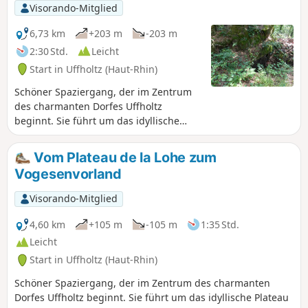
Visorando-Mitglied
6,73 km
+203 m
-203 m
2:30 Std.
Leicht
Start in Uffholtz (Haut-Rhin)
Schöner Spaziergang, der im Zentrum
des charmanten Dorfes Uffholtz
beginnt. Sie führt um das idyllische
Plateau de la Loh herum, wo sich
Obstgärten, Weinberge, Wiesen und
Vom Plateau de la Lohe zum
Felder abwechseln. Sie führt in den
Vogesenvorland
Gemeindewald von Uffholtz hinein und
unternimmt den Aufstieg zum Ausläufer
Visorando-Mitglied
der Schletzenburg mit ihrer prächtigen
alten Eiche. Auf dem Rückweg folgt der
4,60 km
+105 m
-105 m
1:35 Std.
Spaziergang dem Bach Egelbach.
Leicht
Start in Uffholtz (Haut-Rhin)
Schöner Spaziergang, der im Zentrum des charmanten
Dorfes Uffholtz beginnt. Sie führt um das idyllische Plateau