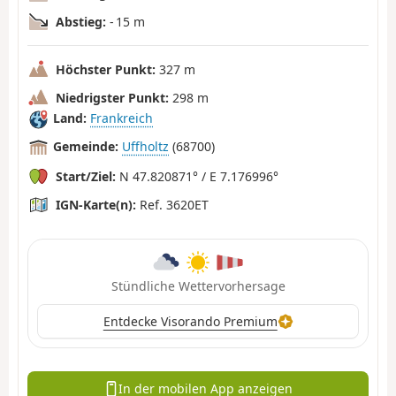
Abstieg:
- 15 m
Höchster Punkt:
327 m
Niedrigster Punkt:
298 m
Land:
Frankreich
Gemeinde:
Uffholtz
(68700)
Start/Ziel:
N 47.820871° / E 7.176996°
IGN-Karte(n):
Ref. 3620ET
Stündliche Wettervorhersage
Entdecke Visorando Premium
In der mobilen App anzeigen