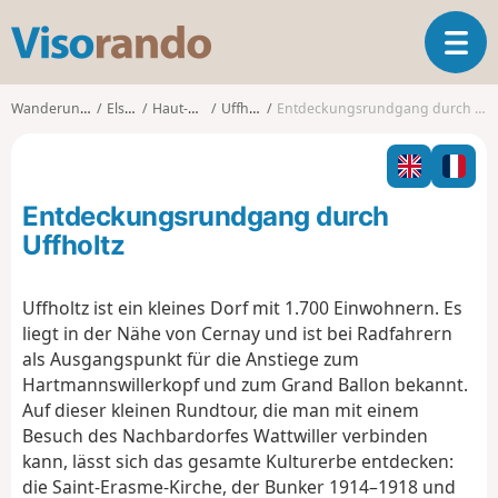
V
T
i
o
s
g
o
Wanderungen
Elsass
Haut-Rhin
Uffholtz
Entdeckungsrundgang durch Uffholtz
g
r
l
a
e
n
n
d
Entdeckungsrundgang durch
a
o
v
Uffholtz
i
g
Uffholtz ist ein kleines Dorf mit 1.700 Einwohnern. Es
a
liegt in der Nähe von Cernay und ist bei Radfahrern
t
i
als Ausgangspunkt für die Anstiege zum
o
Hartmannswillerkopf und zum Grand Ballon bekannt.
n
Auf dieser kleinen Rundtour, die man mit einem
Besuch des Nachbardorfes Wattwiller verbinden
kann, lässt sich das gesamte Kulturerbe entdecken:
die Saint-Erasme-Kirche, der Bunker 1914–1918 und