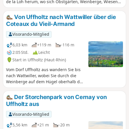
de la Loh herum, wo sich Obstgärten, Weinberge, Wiesen
und Felder abwechseln. Sie führt in den Gemeindewald von
Uffholtz, wo Sie auf halber Strecke einer sehr offenen
Von Uffholtz nach Wattwiller über die
Route, auf der die Sonne sehr stark sein kann, einen
Coteaux du Vieil-Armand
erfrischenden schattigen Abschnitt genießen können. Auf
dem Rückweg folgt der Spaziergang dem Bach Egelbach.
Visorando-Mitglied
6,03 km
+119 m
-116 m
2:05 Std.
Leicht
Start in Uffholtz (Haut-Rhin)
Vom Dorf Uffholtz aus wandern Sie bis
nach Wattwiller, wobei Sie durch die
Weinberge auf dem Hügel oberhalb der
beiden Gemeinden führen.
Der Storchenpark von Cernay von
Uffholtz aus
Visorando-Mitglied
5,56 km
+21 m
-20 m