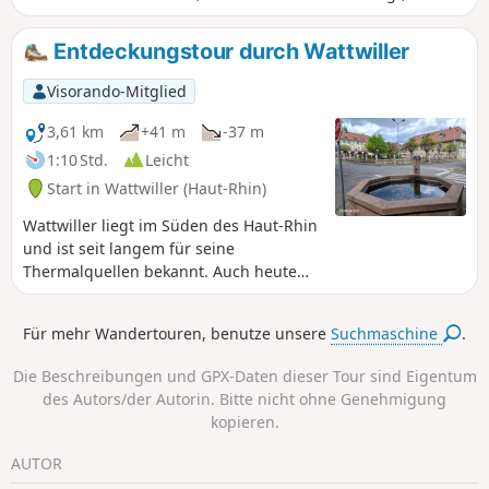
anschließend zum Hartmannswillerkopf (Vieil-Armand),
einer bedeutenden Stätte des Ersten Weltkriegs. Zwischen
Entdeckungstour durch Wattwiller
Wasserfällen, historischen Überresten und Ausblicken auf
die elsässische Ebene bietet diese Rundwanderung ein
Visorando-Mitglied
umfassendes Eintauchen in eine wilde und
geschichtsträchtige Umgebung.
3,61 km
+41 m
-37 m
1:10 Std.
Leicht
Start in Wattwiller (Haut-Rhin)
Wattwiller liegt im Süden des Haut-Rhin
und ist seit langem für seine
Thermalquellen bekannt. Auch heute
noch wird das Wasser in unseren
Flaschen verwendet. Auf diesem
Für mehr Wandertouren, benutze unsere
Suchmaschine
.
Rundgang können Sie einen Großteil
des Kulturerbes entdecken,
Die Beschreibungen und GPX-Daten dieser Tour sind Eigentum
insbesondere die vier Brunnen, die
des Autors/der Autorin. Bitte nicht ohne Genehmigung
Kirche Saint-Jean-Baptiste sowie das
kopieren.
Museum der Fondation François
Schneider. Der Rundgang beinhaltet
AUTOR
einen kurzen Abstecher, der einen