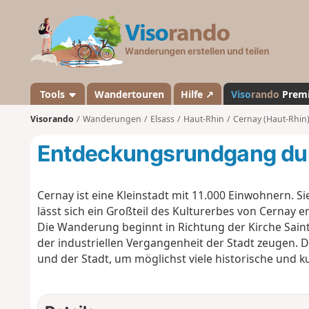
V
i
s
o
r
a
Tools
Wandertouren
Hilfe ↗
Viso
rando
Prem
n
Visorando
Wanderungen
Elsass
Haut-Rhin
Cernay (Haut-Rhin
d
o
Entdeckungsrundgang du
Cernay ist eine Kleinstadt mit 11.000 Einwohnern. 
lässt sich ein Großteil des Kulturerbes von Cernay
Die Wanderung beginnt in Richtung der Kirche Saint-
der industriellen Vergangenheit der Stadt zeugen. 
und der Stadt, um möglichst viele historische und ku