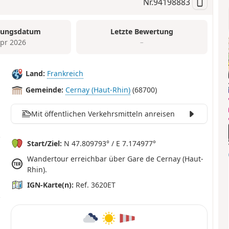
Nr.
94198883
tungsdatum
Letzte Bewertung
Apr 2026
–
Land:
Frankreich
Gemeinde:
Cernay (Haut-Rhin)
(68700)
Mit öffentlichen Verkehrsmitteln anreisen
Start/Ziel:
N 47.809793° / E 7.174977°
Wandertour erreichbar über Gare de Cernay (Haut-
Rhin).
IGN-Karte(n):
Ref. 3620ET