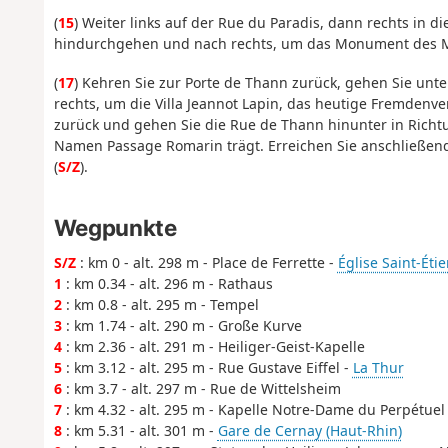
(
15
) Weiter links auf der Rue du Paradis, dann rechts in d
hindurchgehen und nach rechts, um das Monument des M
(
17
) Kehren Sie zur Porte de Thann zurück, gehen Sie unt
rechts, um die Villa Jeannot Lapin, das heutige Fremdenv
zurück und gehen Sie die Rue de Thann hinunter in Richtu
Namen Passage Romarin trägt. Erreichen Sie anschließend
(
S/Z
).
Wegpunkte
S/Z
: km 0 - alt. 298 m - Place de Ferrette -
Église Saint-Éti
1
: km 0.34 - alt. 296 m - Rathaus
2
: km 0.8 - alt. 295 m - Tempel
3
: km 1.74 - alt. 290 m - Große Kurve
4
: km 2.36 - alt. 291 m - Heiliger-Geist-Kapelle
5
: km 3.12 - alt. 295 m - Rue Gustave Eiffel -
La Thur
6
: km 3.7 - alt. 297 m - Rue de Wittelsheim
7
: km 4.32 - alt. 295 m - Kapelle Notre-Dame du Perpétuel
8
: km 5.31 - alt. 301 m -
Gare de Cernay (Haut-Rhin)