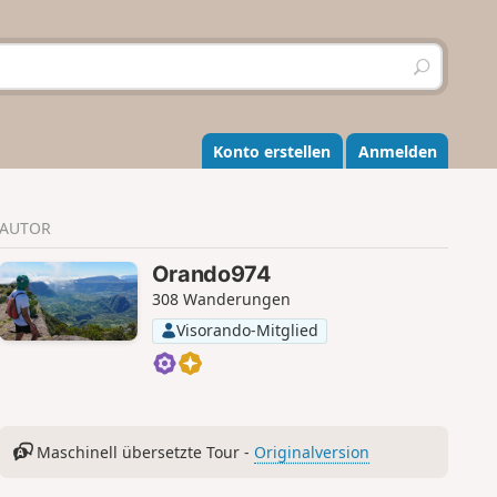
S
u
c
h
e
Konto erstellen
Anmelden
n
AUTOR
Orando974
308 Wanderungen
Visorando-Mitglied
Maschinell übersetzte Tour -
Originalversion