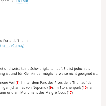
 Nepomuk -
La Thur
nd Porte de Thann
Étienne (Cernay)
t und weist keine Schwierigkeiten auf. Sie ist jedoch als
ang ist und für Kleinkinder möglicherweise nicht geeignet ist.
mone Veil (
5
), hinter dem Parc des Rives de la Thur, auf der
Heiligen Johannes von Nepomuk (
9
), im Storchenpark (
10
), an
 Thann und am Monument des Malgré Nous (
17
)