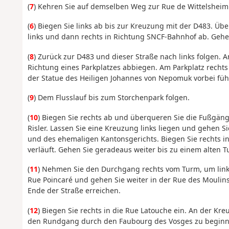
(
7
) Kehren Sie auf demselben Weg zur Rue de Wittelsheim
(
6
) Biegen Sie links ab bis zur Kreuzung mit der D483. Ü
links und dann rechts in Richtung SNCF-Bahnhof ab. Gehe
(
8
) Zurück zur D483 und dieser Straße nach links folgen. A
Richtung eines Parkplatzes abbiegen. Am Parkplatz rech
der Statue des Heiligen Johannes von Nepomuk vorbei füh
(
9
) Dem Flusslauf bis zum Storchenpark folgen.
(
10
) Biegen Sie rechts ab und überqueren Sie die Fußgän
Risler. Lassen Sie eine Kreuzung links liegen und gehen Si
und des ehemaligen Kantonsgerichts. Biegen Sie rechts in
verläuft. Gehen Sie geradeaus weiter bis zu einem alten T
(
11
) Nehmen Sie den Durchgang rechts vom Turm, um links
Rue Poincaré und gehen Sie weiter in der Rue des Moulin
Ende der Straße erreichen.
(
12
) Biegen Sie rechts in die Rue Latouche ein. An der Kr
den Rundgang durch den Faubourg des Vosges zu beginne