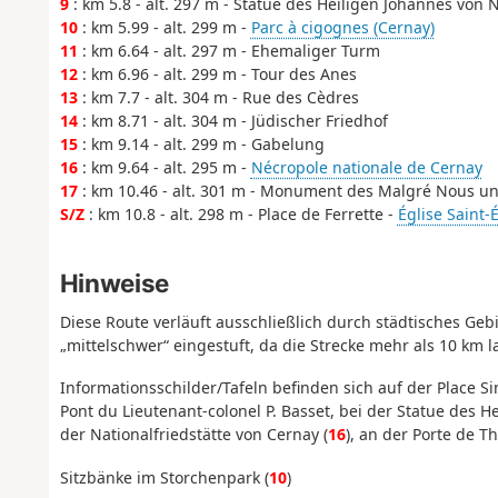
9
: km 5.8 - alt. 297 m - Statue des Heiligen Johannes von
10
: km 5.99 - alt. 299 m -
Parc à cigognes (Cernay)
11
: km 6.64 - alt. 297 m - Ehemaliger Turm
12
: km 6.96 - alt. 299 m - Tour des Anes
13
: km 7.7 - alt. 304 m - Rue des Cèdres
14
: km 8.71 - alt. 304 m - Jüdischer Friedhof
15
: km 9.14 - alt. 299 m - Gabelung
16
: km 9.64 - alt. 295 m -
Nécropole nationale de Cernay
17
: km 10.46 - alt. 301 m - Monument des Malgré Nous u
S/Z
: km 10.8 - alt. 298 m - Place de Ferrette -
Église Saint-
Hinweise
Diese Route verläuft ausschließlich durch städtisches Gebie
„mittelschwer“ eingestuft, da die Strecke mehr als 10 km l
Informationsschilder/Tafeln befinden sich auf der Place Si
Pont du Lieutenant-colonel P. Basset, bei der Statue des 
der Nationalfriedstätte von Cernay (
16
), an der Porte de
Sitzbänke im Storchenpark (
10
)