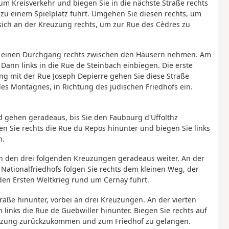
zum Kreisverkehr und biegen Sie in die nächste Straße rechts
 zu einem Spielplatz führt. Umgehen Sie diesen rechts, um
sich an der Kreuzung rechts, um zur Rue des Cèdres zu
nn einen Durchgang rechts zwischen den Häusern nehmen. Am
Dann links in die Rue de Steinbach einbiegen. Die erste
ng mit der Rue Joseph Depierre gehen Sie diese Straße
des Montagnes, in Richtung des jüdischen Friedhofs ein.
nd gehen geradeaus, bis Sie den Faubourg d'Uffolthz
en Sie rechts die Rue du Repos hinunter und biegen Sie links
n.
 an den drei folgenden Kreuzungen geradeaus weiter. An der
 Nationalfriedhofs folgen Sie rechts dem kleinen Weg, der
en Ersten Weltkrieg rund um Cernay führt.
traße hinunter, vorbei an drei Kreuzungen. An der vierten
 links die Rue de Guebwiller hinunter. Biegen Sie rechts auf
reuzung zurückzukommen und zum Friedhof zu gelangen.