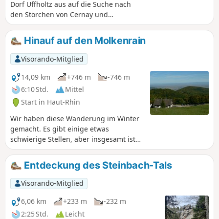
Dorf Uffholtz aus auf die Suche nach
den Störchen von Cernay und
entdecken Sie dabei zahlreiche
Sehenswürdigkeiten und schöne
Hinauf auf den Molkenrain
Ausblicke auf die Region. Bei gutem
Wetter können Sie sogar die Alpen
Visorando-Mitglied
sehen!
14,09 km
+746 m
-746 m
6:10 Std.
Mittel
Start in Haut-Rhin
Wir haben diese Wanderung im Winter
gemacht. Es gibt einige etwas
schwierige Stellen, aber insgesamt ist
es eine schöne Wanderung.
Entdeckung des Steinbach-Tals
Visorando-Mitglied
6,06 km
+233 m
-232 m
2:25 Std.
Leicht