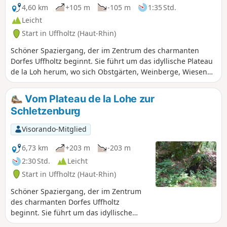
4,60 km
+105 m
-105 m
1:35 Std.
Leicht
Start in Uffholtz (Haut-Rhin)
Schöner Spaziergang, der im Zentrum des charmanten
Dorfes Uffholtz beginnt. Sie führt um das idyllische Plateau
de la Loh herum, wo sich Obstgärten, Weinberge, Wiesen
und Felder abwechseln. Sie führt in den Gemeindewald von
Uffholtz, wo Sie auf halber Strecke einer sehr offenen
Vom Plateau de la Lohe zur
Route, auf der die Sonne sehr stark sein kann, einen
Schletzenburg
erfrischenden schattigen Abschnitt genießen können. Auf
dem Rückweg folgt der Spaziergang dem Bach Egelbach.
Visorando-Mitglied
6,73 km
+203 m
-203 m
2:30 Std.
Leicht
Start in Uffholtz (Haut-Rhin)
Schöner Spaziergang, der im Zentrum
des charmanten Dorfes Uffholtz
beginnt. Sie führt um das idyllische
Plateau de la Loh herum, wo sich