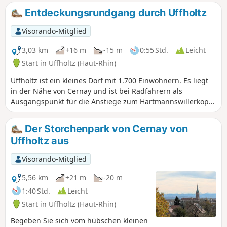
Obstgärten, Weinberge, Wiesen und
Entdeckungsrundgang durch Uffholtz
Felder abwechseln. Sie führt in den
Gemeindewald von Uffholtz hinein und
Visorando-Mitglied
unternimmt den Aufstieg zum Ausläufer
der Schletzenburg mit ihrer prächtigen
3,03 km
+16 m
-15 m
0:55 Std.
Leicht
alten Eiche. Auf dem Rückweg folgt der
Start in Uffholtz (Haut-Rhin)
Spaziergang dem Bach Egelbach.
Uffholtz ist ein kleines Dorf mit 1.700 Einwohnern. Es liegt
in der Nähe von Cernay und ist bei Radfahrern als
Ausgangspunkt für die Anstiege zum Hartmannswillerkopf
und zum Grand Ballon bekannt. Auf dieser kleinen
Rundtour, die man mit einem Besuch des Nachbardorfes
Der Storchenpark von Cernay von
Wattwiller verbinden kann, lässt sich das gesamte
Uffholtz aus
Kulturerbe entdecken: die Saint-Erasme-Kirche, der Bunker
1914–1918 und sein Park, die Schaecher-Kapelle sowie das
Visorando-Mitglied
Pestkreuz aus dem Jahr 1565.
5,56 km
+21 m
-20 m
1:40 Std.
Leicht
Start in Uffholtz (Haut-Rhin)
Begeben Sie sich vom hübschen kleinen