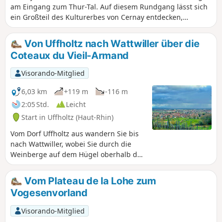
am Eingang zum Thur-Tal. Auf diesem Rundgang lässt sich
ein Großteil des Kulturerbes von Cernay entdecken,
ausgehend vom historischen Stadtzentrum. Die Wanderung
beginnt in Richtung der Kirche Saint-Étienne und führt
Von Uffholtz nach Wattwiller über die
anschließend in die Vororte, die von der industriellen
Coteaux du Vieil-Armand
Vergangenheit der Stadt zeugen. Die Route führt dann hin
und her zwischen den Vororten und der Stadt, um
Visorando-Mitglied
möglichst viele historische und kulturelle Orte zu
entdecken.
6,03 km
+119 m
-116 m
2:05 Std.
Leicht
Start in Uffholtz (Haut-Rhin)
Vom Dorf Uffholtz aus wandern Sie bis
nach Wattwiller, wobei Sie durch die
Weinberge auf dem Hügel oberhalb der
beiden Gemeinden führen.
Vom Plateau de la Lohe zum
Vogesenvorland
Visorando-Mitglied