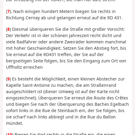
(
7
). Nach einigen hundert Metern biegen Sie rechts in
Richtung Cernay ab und gelangen erneut auf die RD 431.
(
8
) Diesmal überqueren Sie die Straße mit großer Vorsicht:
Der Verkehr ist in der schönen Jahreszeit recht dicht und
viele Radfahrer oder andere Zweiräder kommen manchmal
mit hoher Geschwindigkeit. Setzen Sie den Abstieg fort, bis
Sie erneut auf die RD431 treffen, der Sie auf der
bergseitigen Seite folgen, bis Sie den Eingang zum Ort von
Uffholtz erreichen
(
9
) Es besteht die Möglichkeit, einen kleinen Abstecher zur
Kapelle Saint-Antoine zu machen, die am Straßenrand
ausgeschildert ist (dieser Umweg ist auf der Karte nicht
eingezeichnet). Überqueren Sie erneut die Route des Crêtes
und biegen Sie nach der Überquerung des Baches Egelbach
sofort links in die Rue de Steinbach ein, der Sie folgen, bis
sie scharf nach links abbiegt und in die Rue du Ballon
mündet.
(
10
) Biegen Sie dort rechts in die Straße ein, die einen