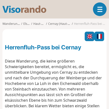
V
T
i
o
s
g
o
Wanderungen
Elsass
Haut-Rhin
Cernay (Haut-Rhin)
Herrenfluh-Pass bei Cernay
g
r
l
a
e
n
n
d
Herrenfluh-Pass bei Cernay
a
o
v
i
Diese Wanderung, die keine größeren
g
Schwierigkeiten bereitet, ermöglicht es, die
a
unmittelbare Umgebung von Cernay zu entdecken
t
und nach der Durchquerung der Weinberge und der
i
o
Hochebene von La Loh in den Eichenwald oberhalb
n
von Steinbach einzutauchen. Von mehreren
Aussichtspunkten aus lässt sich ein Großteil der
elsässischen Ebene bis hin zum Schwarzwald
überblicken. Bei klarem Wetter bieten einige Stellen