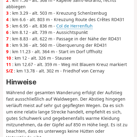
2
: km 1.56 - alt. 368 m - Kapelle Saint-Morand, rechts
abbiegen
3
: km 3.29 - alt. 503 m - Kreuzung Schenlzenbug
4
: km 6.6 - alt. 803 m - Kreuzung Route des Crêtes RD431
5
: km 6.95 - alt. 836 m -
Col de Herrenfluh
6
: km 8.12 - alt. 739 m - Aussichtspunkt
7
: km 8.83 - alt. 622 m - Passage in der Nähe der RD431
8
: km 9.36 - alt. 560 m - Überquerung der RD431
9
: km 11.23 - alt. 364 m - Start im Dorf Uffholtz
10
: km 12 - alt. 326 m - Stausee
11
: km 12.67 - alt. 359 m - Weg mit Blauem Kreuz markiert
S/Z
: km 13.78 - alt. 302 m - Friedhof von Cernay
Hinweise
Während der gesamten Wanderung erfolgt der Aufstieg
fast ausschließlich auf Waldwegen. Der Abstieg hingegen
verläuft meist auf sehr gut gepflegten Wegen. Da es sich
um eine relativ lange Strecke handelt, empfiehlt es sich,
gutes Schuhwerk und gegebenenfalls warme Kleidung
mitzunehmen, da der Gipfel auf 850 m Höhe liegt. Es ist zu
beachten, dass es unterwegs keine Hütten oder