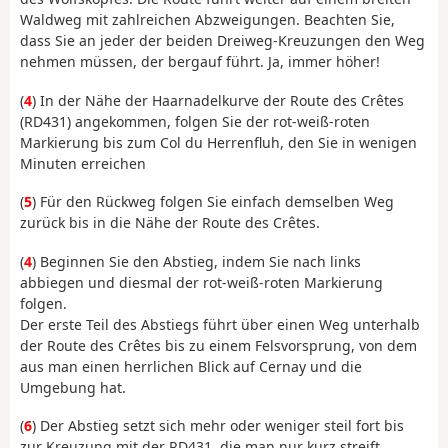
Waldweg mit zahlreichen Abzweigungen. Beachten Sie,
dass Sie an jeder der beiden Dreiweg-Kreuzungen den Weg
nehmen müssen, der bergauf führt. Ja, immer höher!
(
4
) In der Nähe der Haarnadelkurve der Route des Crêtes
(RD431) angekommen, folgen Sie der rot-weiß-roten
Markierung bis zum Col du Herrenfluh, den Sie in wenigen
Minuten erreichen
(
5
) Für den Rückweg folgen Sie einfach demselben Weg
zurück bis in die Nähe der Route des Crêtes.
(
4
) Beginnen Sie den Abstieg, indem Sie nach links
abbiegen und diesmal der rot-weiß-roten Markierung
folgen.
Der erste Teil des Abstiegs führt über einen Weg unterhalb
der Route des Crêtes bis zu einem Felsvorsprung, von dem
aus man einen herrlichen Blick auf Cernay und die
Umgebung hat.
(
6
) Der Abstieg setzt sich mehr oder weniger steil fort bis
zur Kreuzung mit der RD431, die man nur kurz streift.