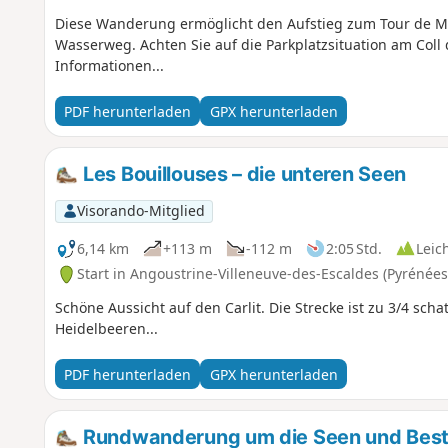
Diese Wanderung ermöglicht den Aufstieg zum Tour de 
Wasserweg. Achten Sie auf die Parkplatzsituation am Coll d
Informationen...
PDF herunterladen
GPX herunterladen
Les Bouillouses – die unteren Seen
Visorando-Mitglied
6,14 km
+113 m
-112 m
2:05 Std.
Leic
Start in Angoustrine-Villeneuve-des-Escaldes (Pyrénées
Schöne Aussicht auf den Carlit. Die Strecke ist zu 3/4 sc
Heidelbeeren...
PDF herunterladen
GPX herunterladen
Rundwanderung um die Seen und Bestei