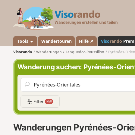
V
i
s
o
r
a
Tools
Wandertouren
Hilfe ↗
Viso
rando
Prem
n
Visorando
Wanderungen
Languedoc-Roussillon
Pyrénées-Orien
d
o
Wanderung suchen: Pyrénées-Orien
Filter
NEU
Wanderungen Pyrénées-Orie