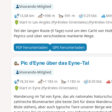
Visorando-Mitglied
13,08 km
+598 m
-591 m
5:25 Std.
Mit
Start in Les Angles (Pyrénées-Orientales) (Pyrénées-Ori
Teil der langen Route (9 Tage) rund um den Carlit von Hü
Peyrics und über verschiedene markierte Wege.
PDF herunterladen
GPX herunterladen
Pic d'Eyne über das Eyne-Tal
Visorando-Mitglied
18,33 km
+1 183 m
-1 183 m
8:35 Std.
Start in Eyne (Pyrénées-Orientales)
Wanderung im Tal von Eyne, das als nationales Naturschut
zahlreiche Blumenarten (die beste Zeit für diese Wanderun
Blüte stehen), aber auch typische Tiere unserer Berge w