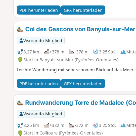
Küstenwegs zwischen Argelès-sur-Mer und Cerbère, bevo
PDF herunterladen
GPX herunterladen
Col des Gascons von Banyuls-sur-Mer
Visorando-Mitglied
8,27 km
+378 m
-378 m
3:25 Std.
Mitt
Start in Banyuls-sur-Mer (Pyrénées-Orientales)
Leichte Wanderung mit sehr schönem Blick auf das Meer.
PDF herunterladen
GPX herunterladen
Rundwanderung Torre de Madaloc (Coll
Visorando-Mitglied
8,25 km
+382 m
-372 m
3:25 Std.
Mitt
Start in Collioure (Pyrénées-Orientales)