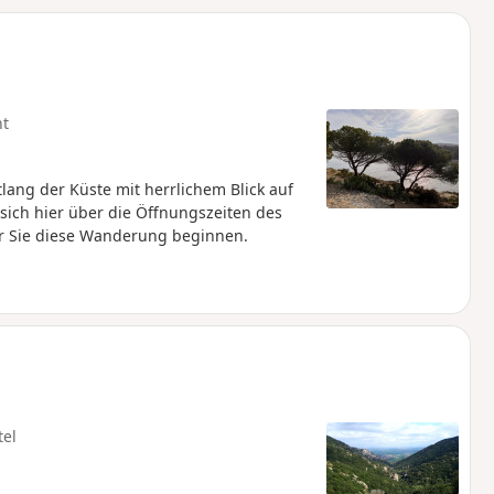
u
n
m
ht
ang der Küste mit herrlichem Blick auf
 sich hier über die Öffnungszeiten des
r Sie diese Wanderung beginnen.
tel