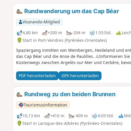
Rundwanderung um das Cap Béar
Visorando-Mitglied
4,80 km
+200 m
-204 m
1:55 Std.
Leic
Start in Port-Vendres (Pyrénées-Orientales)
Spaziergang inmitten von Weinbergen, Heideland und entl
das Cap Béar und die Anse de Paulilles. ⚠️Informieren Sie
Küstenwegs zwischen Argelès-sur-Mer und Cerbère, bevo
PDF herunterladen
GPX herunterladen
Rundweg zu den beiden Brunnen
Tourismusinformation
10,13 km
+410 m
-409 m
4:05 Std.
Mit
Start in Laroque-des-Albères (Pyrénées-Orientales)