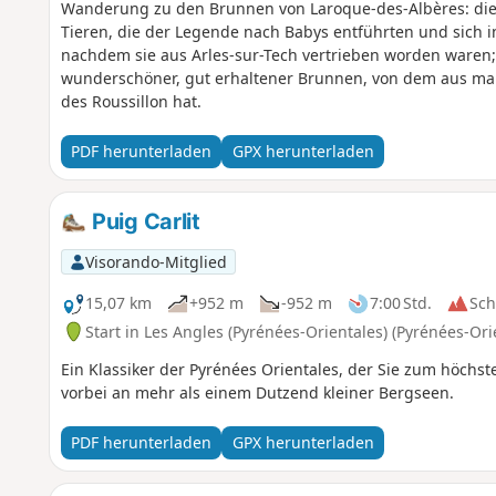
Wanderung zu den Brunnen von Laroque-des-Albères: die F
Tieren, die der Legende nach Babys entführten und sich 
nachdem sie aus Arles-sur-Tech vertrieben worden waren; 
wunderschöner, gut erhaltener Brunnen, von dem aus man 
des Roussillon hat.
PDF herunterladen
GPX herunterladen
Puig Carlit
Visorando-Mitglied
15,07 km
+952 m
-952 m
7:00 Std.
Sc
Start in Les Angles (Pyrénées-Orientales) (Pyrénées-Ori
Ein Klassiker der Pyrénées Orientales, der Sie zum höchst
vorbei an mehr als einem Dutzend kleiner Bergseen.
PDF herunterladen
GPX herunterladen