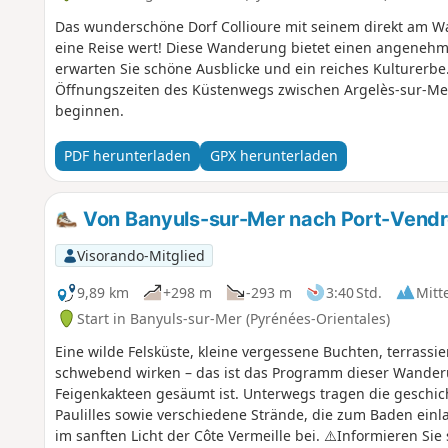
Das wunderschöne Dorf Collioure mit seinem direkt am Wa
eine Reise wert! Diese Wanderung bietet einen angeneh
erwarten Sie schöne Ausblicke und ein reiches Kulturerbe.
Öffnungszeiten des Küstenwegs zwischen Argelès-sur-Me
beginnen.
PDF herunterladen
GPX herunterladen
Von Banyuls-sur-Mer nach Port-Vend
Visorando-Mitglied
9,89 km
+298 m
-293 m
3:40 Std.
Mitt
Start in Banyuls-sur-Mer (Pyrénées-Orientales)
Eine wilde Felsküste, kleine vergessene Buchten, terrassi
schwebend wirken – das ist das Programm dieser Wanderu
Feigenkakteen gesäumt ist. Unterwegs tragen die geschich
Paulilles sowie verschiedene Strände, die zum Baden ei
im sanften Licht der Côte Vermeille bei. ⚠️Informieren Sie