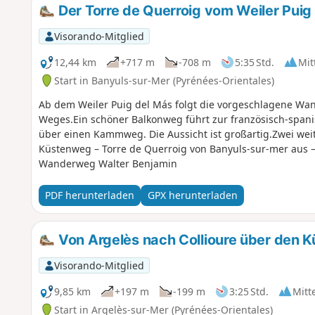
Der Torre de Querroig vom Weiler Puig
Visorando-Mitglied
12,44 km
+717 m
-708 m
5:35 Std.
Mit
Start in Banyuls-sur-Mer (Pyrénées-Orientales)
Ab dem Weiler Puig del Más folgt die vorgeschlagene Wa
Weges.Ein schöner Balkonweg führt zur französisch-span
über einen Kammweg. Die Aussicht ist großartig.Zwei we
Küstenweg – Torre de Querroig von Banyuls-sur-mer aus 
Wanderweg Walter Benjamin
PDF herunterladen
GPX herunterladen
Von Argelès nach Collioure über den 
Visorando-Mitglied
9,85 km
+197 m
-199 m
3:25 Std.
Mitt
Start in Argelès-sur-Mer (Pyrénées-Orientales)