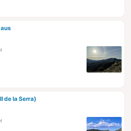
r Sie diese Wanderung beginnen.
 aus
el
 de la Serra)
el