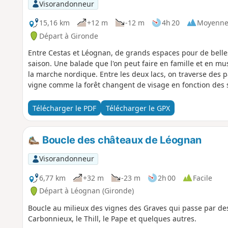
Visorandonneur
15,16 km
+12 m
-12 m
4h 20
Moyenn
Départ à Gironde
Entre Cestas et Léognan, de grands espaces pour de belle
saison. Une balade que l'on peut faire en famille et en m
la marche nordique. Entre les deux lacs, on traverse des 
vigne comme la forêt changent de visage en fonction des sa
Télécharger le PDF
Télécharger le GPX
Boucle des châteaux de Léognan
Visorandonneur
6,77 km
+32 m
-23 m
2h 00
Facile
Départ à Léognan (Gironde)
Boucle au milieux des vignes des Graves qui passe par d
Carbonnieux, le Thill, le Pape et quelques autres.