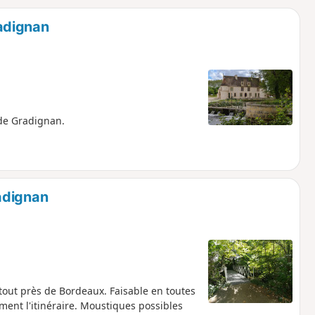
o
a
adignan
i
m
p
 de Gradignan.
adignan
tout près de Bordeaux. Faisable en toutes
nt l'itinéraire. Moustiques possibles