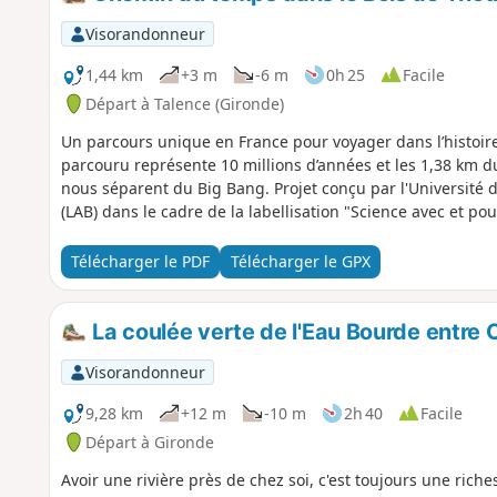
Visorandonneur
1,44 km
+3 m
-6 m
0h 25
Facile
Départ à Talence (Gironde)
Un parcours unique en France pour voyager dans l’histoi
parcouru représente 10 millions d’années et les 1,38 km d
nous séparent du Big Bang. Projet conçu par l'Université
(LAB) dans le cadre de la labellisation "Science avec et pour
Télécharger le PDF
Télécharger le GPX
La coulée verte de l'Eau Bourde entre
Visorandonneur
9,28 km
+12 m
-10 m
2h 40
Facile
Départ à Gironde
Avoir une rivière près de chez soi, c'est toujours une ric