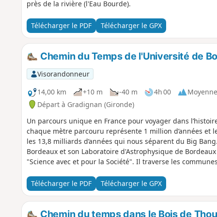
près de la rivière (l'Eau Bourde).
Télécharger le PDF
Télécharger le GPX
Chemin du Temps de l'Université de B
Visorandonneur
14,00 km
+10 m
-40 m
4h 00
Moyenn
Départ à Gradignan (Gironde)
Un parcours unique en France pour voyager dans l’histoir
chaque mètre parcouru représente 1 million d’années et 
les 13,8 milliards d’années qui nous séparent du Big Bang.
Bordeaux et son Laboratoire d'Astrophysique de Bordeaux (
"Science avec et pour la Société". Il traverse les commune
que l'Université de Bordeaux et l'Université de Bordeaux-M
balisage du GR® Bordeaux Métropole sur plusieurs kilomè
Télécharger le PDF
Télécharger le GPX
Chemin du temps dans le Bois de Thou