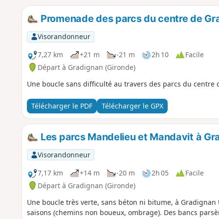
Promenade des parcs du centre de Gr
Visorandonneur
7,27 km
+21 m
-21 m
2h 10
Facile
Départ à Gradignan (Gironde)
Une boucle sans difficulté au travers des parcs du centre
Télécharger le PDF
Télécharger le GPX
Les parcs Mandelieu et Mandavit à Gr
Visorandonneur
7,17 km
+14 m
-20 m
2h 05
Facile
Départ à Gradignan (Gironde)
Une boucle très verte, sans béton ni bitume, à Gradignan 
saisons (chemins non boueux, ombrage). Des bancs parsème