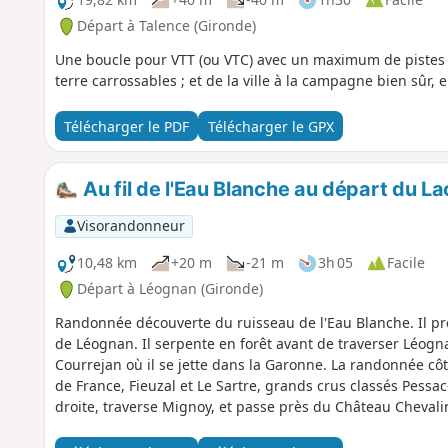
Départ à Talence (Gironde)
Une boucle pour VTT (ou VTC) avec un maximum de pistes c
terre carrossables ; et de la ville à la campagne bien sûr,
Télécharger le PDF
Télécharger le GPX
Au fil de l'Eau Blanche au départ du L
Visorandonneur
10,48 km
+20 m
-21 m
3h 05
Facile
Départ à Léognan (Gironde)
Randonnée découverte du ruisseau de l'Eau Blanche. Il p
de Léognan. Il serpente en forêt avant de traverser Léogna
Courrejan où il se jette dans la Garonne. La randonnée cô
de France, Fieuzal et Le Sartre, grands crus classés Pessac
droite, traverse Mignoy, et passe près du Château Chevali
Léognan.