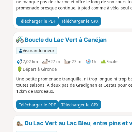
ne manque pas de charme et offre le long de son cours tr
promenade presque continue, à pied comme à vélo, seul ou 
Télécharger le PDF
Télécharger le GPX
Boucle du Lac Vert à Canéjan
Visorandonneur
7,02 km
+27 m
-27 m
1h
Facile
Départ à Gironde
Une petite promenade tranquille, ni trop longue ni trop b
toutes saisons. À deux pas de Gradignan et Cestas pour c
12km de Bordeaux.
Télécharger le PDF
Télécharger le GPX
Du Lac Vert au Lac Bleu, entre pins et 