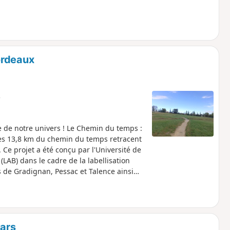
ordeaux
e
e de notre univers ! Le Chemin du temps :
les 13,8 km du chemin du temps retracent
 Ce projet a été conçu par l'Université de
LAB) dans le cadre de la labellisation
s de Gradignan, Pessac et Talence ainsi
ontaigne. Cet itinéraire suit également le
tres.
ars