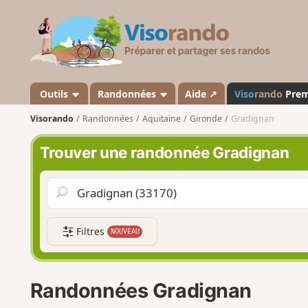
V
i
s
o
r
a
Outils
Randonnées
Aide ↗
Viso
rando
Pre
n
Visorando
Randonnées
Aquitaine
Gironde
Gradignan
d
o
Trouver une randonnée Gradignan
Filtres
NOUVEAU
Randonnées Gradignan