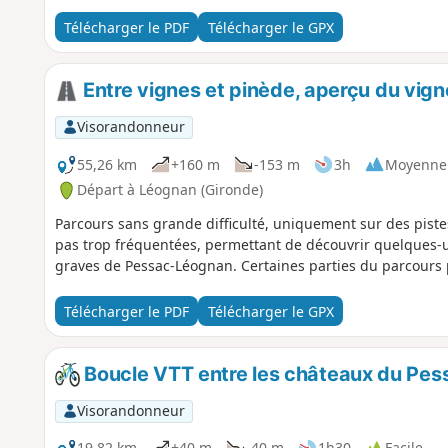
Télécharger le PDF
Télécharger le GPX
Entre vignes et pinède, aperçu du vi
Visorandonneur
55,26 km
+160 m
-153 m
3h
Moyenne
Départ à Léognan (Gironde)
Parcours sans grande difficulté, uniquement sur des pist
pas trop fréquentées, permettant de découvrir quelques-u
graves de Pessac-Léognan. Certaines parties du parcours 
Télécharger le PDF
Télécharger le GPX
Boucle VTT entre les châteaux du Pe
Visorandonneur
19,82 km
+40 m
-40 m
1h30
Facile