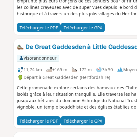
emprunte plusieurs tronçons de ces sentiers pour offrir un
les collines crayeuses avec de super vues depuis le bord 
historique et à travers un des plus jolis villages du Hertfo
Télécharger le PDF
Télécharger le GPX
De Great Gaddesden à Little Gaddess
Visorandonneur
11,74 km
+169 m
-172 m
3h 50
Moyen
Départ à Great Gaddesden (Hertfordshire)
Cette promenade explore certains des hameaux des Chilt
isolés grâce à leur situation tranquille. Elle traverse les
jusqu'aux hêtraies du domaine Ashridge du National Trust.
vignoble, un temple bouddhiste et des églises établies d
Télécharger le PDF
Télécharger le GPX