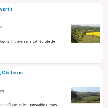
o
a
worth
i
m
p
e
Downs. Il traverse la cathédrale de
 Chilterns
ne
gnifique, et les Dunstable Downs