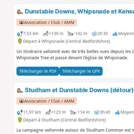
Dunstable Downs, Whipsnade et Kens
Association / Club / AMM
7,53 km
+139 m
-142 m
2h 35
Moyenn
Départ à Whipsnade (Central Bedfordshire)
Un itinéraire vallonné avec de très belles vues depuis les 
Whipsnade Tree et passe devant l'église de Whipsnade.
Télécharger le PDF
Télécharger le GPX
Studham et Dunstable Downs (détour),
Association / Club / AMM
11,97 km
+123 m
-114 m
3h 45
Moyen
Départ à Studham (Central Bedfordshire)
La campagne vallonnée autour de Studham Common est ma