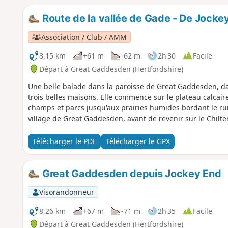
Route de la vallée de Gade - De Jocke
Association / Club / AMM
8,15 km
+61 m
-62 m
2h 30
Facile
Départ à Great Gaddesden (Hertfordshire)
Une belle balade dans la paroisse de Great Gaddesden, da
trois belles maisons. Elle commence sur le plateau calcair
champs et parcs jusqu'aux prairies humides bordant le ruis
village de Great Gaddesden, avant de revenir sur le Chilt
Télécharger le PDF
Télécharger le GPX
Great Gaddesden depuis Jockey End
Visorandonneur
8,26 km
+67 m
-71 m
2h 35
Facile
Départ à Great Gaddesden (Hertfordshire)