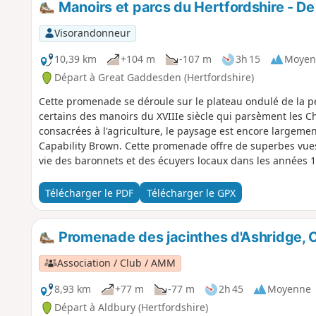
Manoirs et parcs du Hertfordshire - 
Visorandonneur
10,39 km
+104 m
-107 m
3h 15
Moyen
Départ à Great Gaddesden (Hertfordshire)
Cette promenade se déroule sur le plateau ondulé de la pe
certains des manoirs du XVIIIe siècle qui parsèment les Ch
consacrées à l'agriculture, le paysage est encore largem
Capability Brown. Cette promenade offre de superbes vues 
vie des baronnets et des écuyers locaux dans les années 17
Télécharger le PDF
Télécharger le GPX
Promenade des jacinthes d'Ashridge, 
Association / Club / AMM
8,93 km
+77 m
-77 m
2h 45
Moyenne
Départ à Aldbury (Hertfordshire)