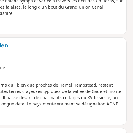
e balade sympa et variée à travers les bois des Chilterns, sur
des falaises, le long d'un bout du Grand Union Canal
rdshire.
den
ne
erns qui, bien que proches de Hemel Hempstead, restent
 hautes terres crayeuses typiques de la vallée de Gade et monte
 Il passe devant de charmants cottages du XVIIe siècle, un
e longue date. Le pays mérite vraiment sa désignation AONB.