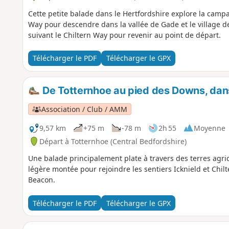
Cette petite balade dans le Hertfordshire explore la camp
Way pour descendre dans la vallée de Gade et le village d
suivant le Chiltern Way pour revenir au point de départ.
Télécharger le PDF
Télécharger le GPX
De Totternhoe au pied des Downs, dans
Association / Club / AMM
9,57 km
+75 m
-78 m
2h 55
Moyenne
Départ à Totternhoe (Central Bedfordshire)
Une balade principalement plate à travers des terres agr
légère montée pour rejoindre les sentiers Icknield et Chil
Beacon.
Télécharger le PDF
Télécharger le GPX