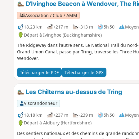
D'Ivinghoe Beacon à Wendover, The Ri
Association / Club / AMM
18,23 km
+217 m
-313 m
5h 50
Moyen
Départ à Ivinghoe (Buckinghamshire)
The Ridgeway dans l'autre sens. Le National Trail du nord-e
Grand Union Canal, passe par Tring, traverse les Three Hu
Wendover.
Télécharger le PDF
Télécharger le GPX
Les Chilterns au-dessus de Tring
Visorandonneur
18,18 km
+237 m
-239 m
5h 50
Moyen
Départ à Aldbury (Hertfordshire)
Des sentiers nationaux et des chemins de grande randonnée