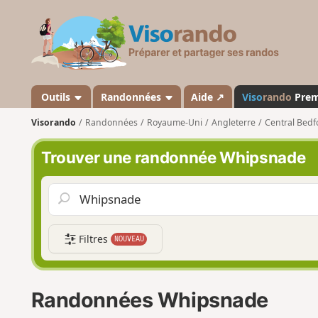
V
i
s
o
r
a
Outils
Randonnées
Aide ↗
Viso
rando
Pre
n
Visorando
Randonnées
Royaume-Uni
Angleterre
Central Bedf
d
o
Trouver une randonnée Whipsnade
Filtres
NOUVEAU
Randonnées Whipsnade