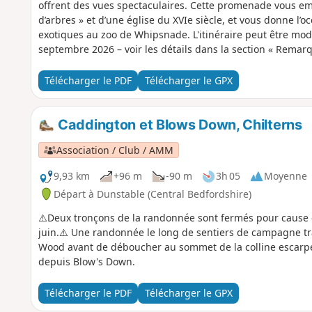
offrent des vues spectaculaires. Cette promenade vous e
d’arbres » et d’une église du XVIe siècle, et vous donne l’
exotiques au zoo de Whipsnade. L'itinéraire peut être modif
septembre 2026 – voir les détails dans la section « Remarq
Télécharger le PDF
Télécharger le GPX
Caddington et Blows Down, Chilterns
Association / Club / AMM
9,93 km
+96 m
-90 m
3h 05
Moyenne
Départ à Dunstable (Central Bedfordshire)
⚠️Deux tronçons de la randonnée sont fermés pour cause 
juin.⚠️ Une randonnée le long de sentiers de campagne tra
Wood avant de déboucher au sommet de la colline escarpé
depuis Blow's Down.
Télécharger le PDF
Télécharger le GPX